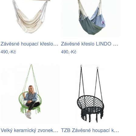
Závěsné houpací křeslo Cozyz béžová
Závěsné křeslo LINDO NEW Tempo Kondela
490,-Kč
490,-Kč
Velký keramický zvonek s vločkami 16 cm…
TZB Závěsné houpací křeslo Togo černé