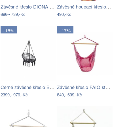
Závěsné křeslo DIONA starorůžová
Závěsné houpací křeslo Cozyz pásek…
890,-
739,-Kč
490,-Kč
- 18%
- 17%
Černé závěsné křeslo Bonami Essentials…
Závěsné křeslo FAIO starorůžová
2399,-
979,-Kč
840,-
699,-Kč