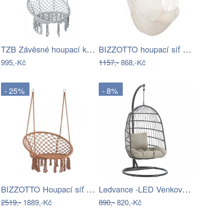
TZB Závěsné houpací křeslo Togo šedé
BIZZOTTO houpací síť KAUANA
995,-Kč
1157,-
868,-Kč
- 25%
- 8%
BIZZOTTO Houpací síť BANG oranžová
Ledvance -LED Venkovní nástěnné…
2519,-
1889,-Kč
890,-
820,-Kč