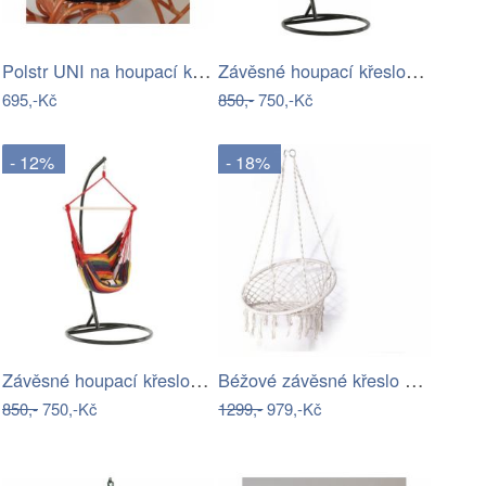
Polstr UNI na houpací křeslo - látka…
Závěsné houpací křeslo Nikes Blue
695,-Kč
850,-
750,-Kč
- 12%
- 18%
Závěsné houpací křeslo Nikes Red
Béžové závěsné křeslo Bonami Essentials…
850,-
750,-Kč
1299,-
979,-Kč