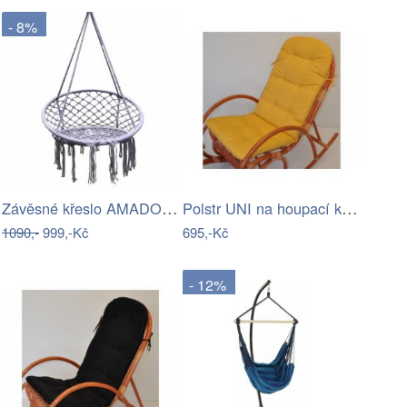
- 8%
Závěsné křeslo AMADO 2 NEW Tempo Kondela
Polstr UNI na houpací křeslo - žlutý…
1090,-
999,-Kč
695,-Kč
- 12%