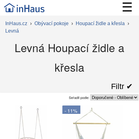
☰
InHaus.cz
›
Obývací pokoje
›
Houpací židle a křesla
›
Levná
Levná Houpací židle a
křesla
Filtr ✔︎
Seřadit podle:
- 11%