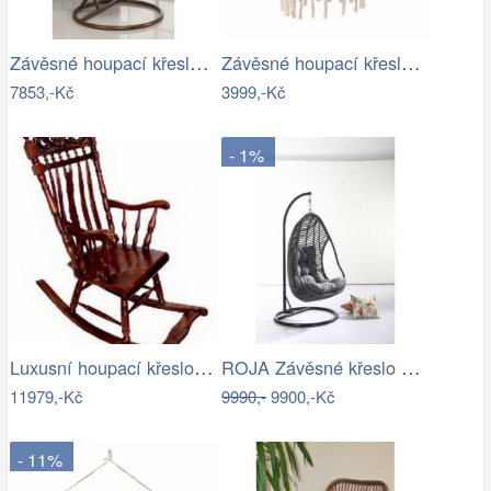
Závěsné houpací křeslo - AX
Závěsné houpací křeslo ve stylu hipís -…
7853,-Kč
3999,-Kč
- 1%
Luxusní houpací křeslo - EL
ROJA Závěsné křeslo CALI antracit
11979,-Kč
9990,-
9900,-Kč
- 11%