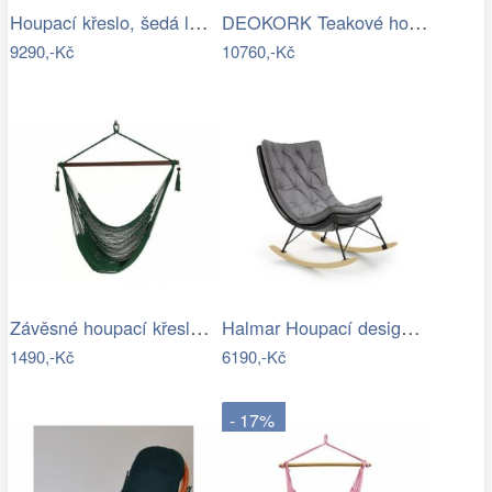
Houpací křeslo, šedá látka / dřevo,…
DEOKORK Teakové houpací křeslo CLAUDIO
9290,-Kč
10760,-Kč
Závěsné houpací křeslo Bustry,…
Halmar Houpací designové křeslo Indigo,…
1490,-Kč
6190,-Kč
- 17%