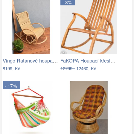
- 3%
Vingo Ratanové houpací křeslo
FaKOPA Houpací křeslo dřevěné teak…
8199,-Kč
12799,-
12460,-Kč
- 17%