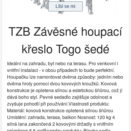
TZB Závěsné houpací
křeslo Togo šedé
Ideální na zahradu, byt nebo na terasu. Pro venkovní i
vnitřní instalaci - v obou případech to bude perfektní.
Houpačku lze namontovat dvěma způsoby: jedním nebo
dvěma hroty pomocí dvou kovových kroužků. Kovová
konstrukce je opletena silnou a estetickou šňůrou, což jí
dává boho styl. Pevné sedadlo zajišťuje odolnost a
zvyšuje pohodlí při používání.Vlastnosti produktu:
Materiál: kovová konstrukce opletená silnou šňůrou
Umístění: zahrada, terasa, balkon Nosnost: 120 kg 4
silná lana zakončená 2 kovovými držadly s vnitřním
průměrem 5,5 cmRozměry produktu: Plocha sedla