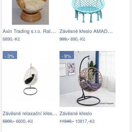
Axin Trading s.r.o. Ratanové houpací…
Závěsné křeslo AMADO 2 NEW Tempo Kondela
6890,-Kč
999,-
890,-Kč
- 3%
- 9%
Závěsné relaxační křeslo CANDY
Závěsné křeslo
6800,-
6600,-Kč
11846,-
10817,-Kč