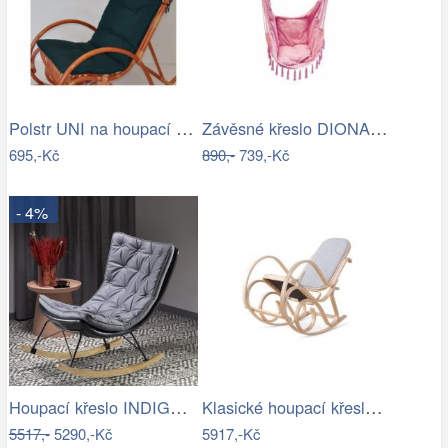
Polstr UNI na houpací křeslo - látka…
Závěsné křeslo DIONA starorůžová
695,-Kč
890,-
739,-Kč
- 4%
Houpací křeslo INDIGO Halmar
Klasické houpací křeslo - AT
5517,-
5290,-Kč
5917,-Kč