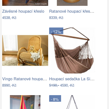
Ratanové houpací křeslo - AX
Závěsné houpací křeslo
4538,-Kč
8339,-Kč
- 12%
Vingo Ratanové houpací křeslo - medové
Houpací sedačka La Siesta HABANA - IN
8990,-Kč
5190,-
4590,-Kč
- 8%