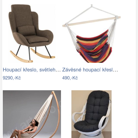
Houpací křeslo, světlehnědá látka /…
Závěsné houpací křeslo Cozyz pásek…
9290,-Kč
490,-Kč