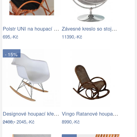
Polstr UNI na houpací křeslo - látka…
Závesné kreslo so stojanom,…
695,-Kč
11390,-Kč
- 15%
Designové houpací křeslo - TK
Vingo Ratanové houpací křeslo - tmavě…
2408,-
2045,-Kč
8990,-Kč