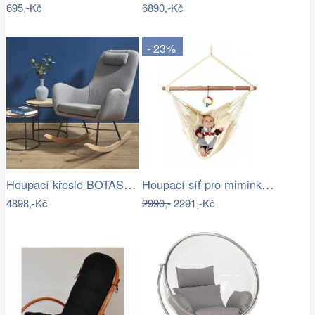
695,-Kč
6890,-Kč
- 23%
Houpací křeslo BOTAS Halmar
Houpací síť pro miminka La Siesta…
4898,-Kč
2990,-
2291,-Kč