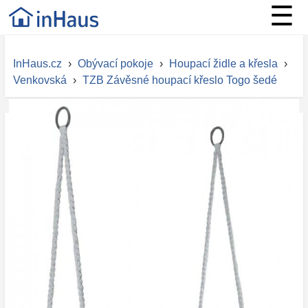
☰
InHaus.cz
›
Obývací pokoje
›
Houpací židle a křesla
›
Venkovská
›
TZB Závěsné houpací křeslo Togo šedé