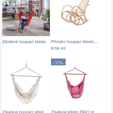
Přírodní houpací křeslo s výpletem - AT
Závěsné houpací křeslo
6159,-Kč
- 17%
Závěsné houpací křeslo Cozyz béžová
Závěsné křeslo FAIO starorůžová