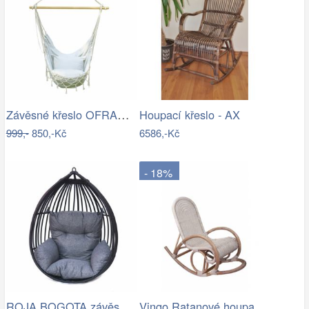
Závěsné křeslo OFRAME Tempo Kondela
Houpací křeslo - AX
999,-
850,-Kč
6586,-Kč
- 18%
ROJA BOGOTA závěsné křeslo - bez…
Vingo Ratanové houpací křeslo - bílá…