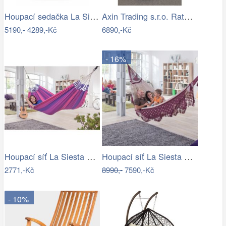
Houpací sedačka La Siesta DOMINGO - IN
Axin Trading s.r.o. Ratanové houpací…
5190,-
4289,-Kč
6890,-Kč
- 16%
Houpací síť La Siesta ORQUIDEA - IN
Houpací síť La Siesta BOSSANOVA family …
2771,-Kč
8990,-
7590,-Kč
- 10%