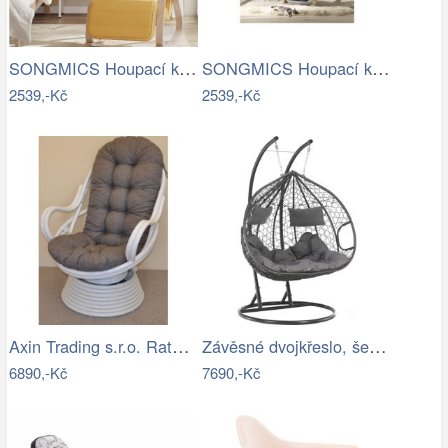
SONGMICS Houpací křeslo polstrované…
SONGMICS Houpací křeslo polstrované…
2539,-Kč
2539,-Kč
Axin Trading s.r.o. Ratanové houpací…
Závěsné dvojkřeslo, šedá, DALVEA 2 NEW…
6890,-Kč
7690,-Kč