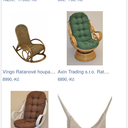
Vingo Ratanové houpací křeslo - hnědé
Axin Trading s.r.o. Ratanové houpací…
8990,-Kč
6890,-Kč