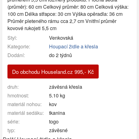
(průměr): 60 cm Celkový průměr: 80 cm Celková výška:
100 cm Délka střapce: 30 cm Výška opěradla: 36 cm
Průměr pleteného rámu cca 2,7 cm Vnitřní průměr
kovové rukojeti 5,5 cm
Styl:
Venkovská
Kategorie:
Houpací židle a křesla
Dodání:
do 2 týdnů
Do obchodu Houseland.cz
995
,-
Kč
druh:
závěsná křesla
hmotnost:
5.10 kg
materiál nohou:
kov
materiál sedáku:
tkanina
série:
togo
typ:
závěsné