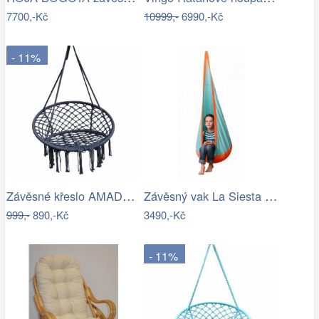
7700,-Kč
10999,-
6990,-Kč
- 11%
Závěsné křeslo AMADO 2 NEW Tempo Kondela
Závěsný vak La Siesta JOKI Outdoor - IN
999,-
890,-Kč
3490,-Kč
- 11%