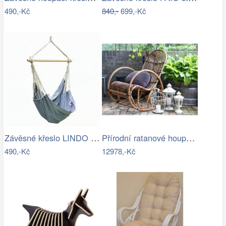
490,-Kč
840,-
699,-Kč
Závěsné křeslo LINDO NEW Tempo Kondela
Přírodní ratanové houpací křeslo Old…
490,-Kč
12978,-Kč