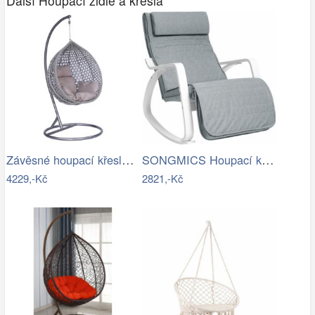
Další Houpací židle a křesla
Závěsné houpací křeslo Houseland Imogen…
SONGMICS Houpací křeslo Faux světle šedé
4229,-Kč
2821,-Kč