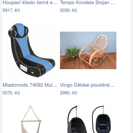
Houpací křeslo černá ekokůže - AT
Tempo Kondela Stojan pro závěsné křeslo…
5917,-Kč
3039,-Kč
Miadomodo 74092 Multimediální křeslo,…
Vingo Dětské proutěné houpací křeslo
5575,-Kč
2990,-Kč