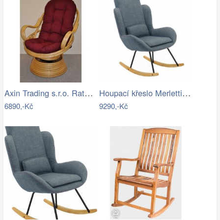
Axin Trading s.r.o. Ratanové houpací…
Houpací křeslo Merletti, látka šedá
6890,-Kč
9290,-Kč