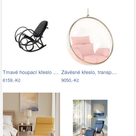
Tmavé houpací křeslo z přírodní ovčí…
Závěsné křeslo, transparentní/zlatá…
6159,-Kč
9050,-Kč