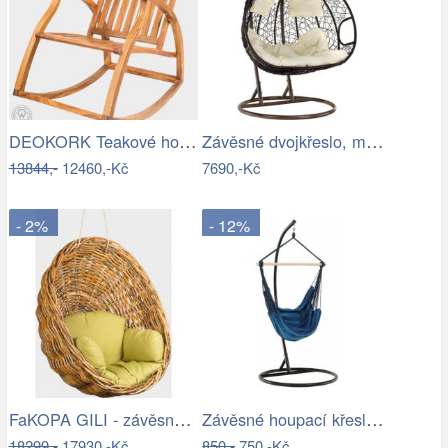
DEOKORK Teakové houpací křeslo STEFANO
Závěsné dvojkřeslo, měděná/hnědá…
13844,-
12460,-Kč
7690,-Kč
- 2%
- 12%
FaKOPA GILI - závěsné křeslo Valentina…
Závěsné houpací křeslo Nikes Blue
18299,-
17930,-Kč
850,-
750,-Kč