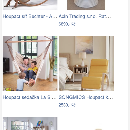
Houpací síť Bechter - Artedio.cz
Axin Trading s.r.o. Ratanové houpací…
6890,-Kč
Houpací sedačka La Siesta Habana…
SONGMICS Houpací křeslo polstrované…
2539,-Kč