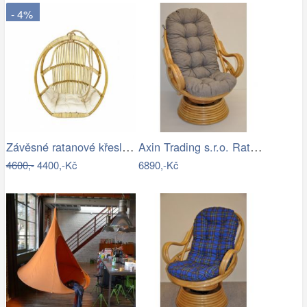
- 4%
Závěsné ratanové křeslo GOLDIE - světlý…
Axin Trading s.r.o. Ratanové houpací…
4600,-
4400,-Kč
6890,-Kč