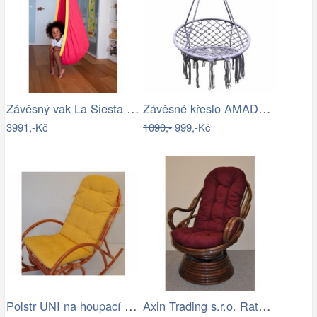
Závěsný vak La Siesta JOKI - IN
Závěsné křeslo AMADO 2 NEW Tempo Kondela
3991,-Kč
1090,-
999,-Kč
Polstr UNI na houpací křeslo - žlutý…
Axin Trading s.r.o. Ratanové houpací…