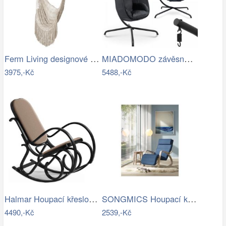
Ferm Living designové houpací sítě Path…
MIADOMODO závěsné houpací křeslo…
3975,-Kč
5488,-Kč
Halmar Houpací křeslo MAX BIS 95x52 cm…
SONGMICS Houpací křeslo polstrované…
4490,-Kč
2539,-Kč