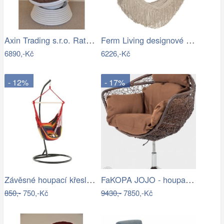
Axin Trading s.r.o. Ratanové houpací…
Ferm Living designové houpací sítě Path…
6890,-Kč
6226,-Kč
- 12%
- 17%
Závěsné houpací křeslo Nikes Red
FaKOPA JOJO - houpací křeslo z ratanu…
850,-
750,-Kč
9430,-
7850,-Kč