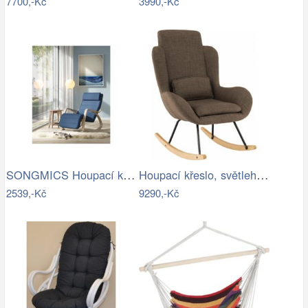
7700,-Kč
3990,-Kč
SONGMICS Houpací křeslo polstrované…
Houpací křeslo, světlehnědá látka /…
2539,-Kč
9290,-Kč