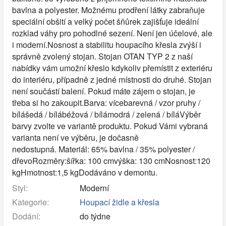
bavlna a polyester. Možnému prodření látky zabraňuje
speciální obšití a velký počet šňůrek zajišťuje ideální
rozklad váhy pro pohodlné sezení. Není jen účelové, ale
i moderní.Nosnost a stabilitu houpacího křesla zvýší i
správně zvolený stojan. Stojan OTAN TYP 2 z naší
nabídky vám umožní křeslo kdykoliv přemístit z exteriéru
do interiéru, případně z jedné místnosti do druhé. Stojan
není součástí balení. Pokud máte zájem o stojan, je
třeba si ho zakoupit.Barva: vícebarevná / vzor pruhy /
bílášedá / bílábéžová / bílámodrá / zelená / bíláVýběr
barvy zvolte ve variantě produktu. Pokud Vámi vybraná
varianta není ve výběru, je dočasně
nedostupná. Materiál: 65% bavlna / 35% polyester /
dřevoRozměry:šířka: 100 cmvýška: 130 cmNosnost:120
kgHmotnost:1,5 kgDodáváno v demontu.
Styl:
Moderní
Kategorie:
Houpací židle a křesla
Dodání:
do týdne