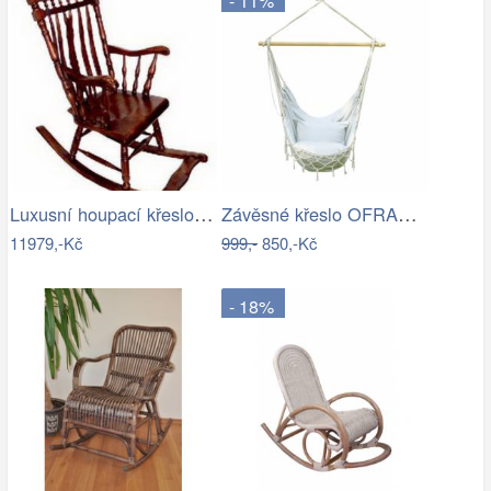
- 11%
Luxusní houpací křeslo - EL
Závěsné křeslo OFRAME Tempo Kondela
11979,-Kč
999,-
850,-Kč
- 18%