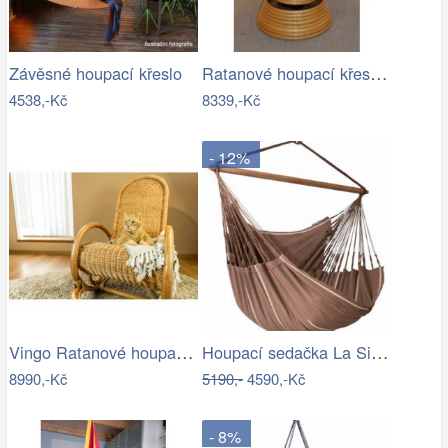
Ratanové houpací křeslo - AX
Závěsné houpací křeslo
4538,-Kč
8339,-Kč
- 12%
Vingo Ratanové houpací křeslo - medové
Houpací sedačka La Siesta HABANA - IN
8990,-Kč
5190,-
4590,-Kč
- 8%