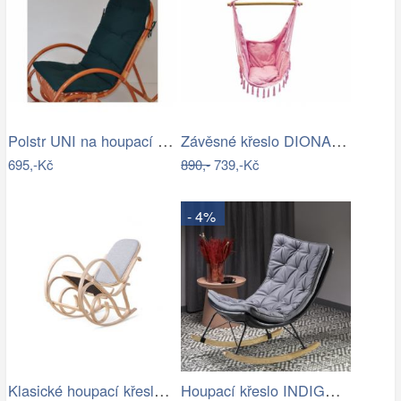
Polstr UNI na houpací křeslo - látka…
Závěsné křeslo DIONA starorůžová
695,-Kč
890,-
739,-Kč
- 4%
Klasické houpací křeslo - AT
Houpací křeslo INDIGO Halmar