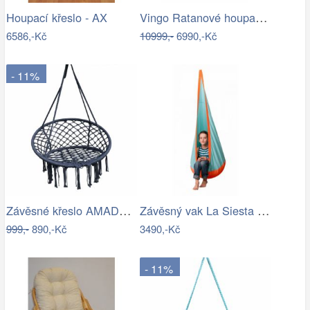
Vingo Ratanové houpací křeslo - bílá…
Houpací křeslo - AX
6586,-Kč
10999,-
6990,-Kč
- 11%
Závěsné křeslo AMADO 2 NEW Tempo Kondela
Závěsný vak La Siesta JOKI Outdoor - IN
999,-
890,-Kč
3490,-Kč
- 11%