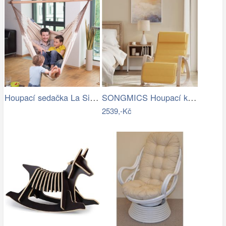
Houpací sedačka La Siesta Habana…
SONGMICS Houpací křeslo polstrované…
2539,-Kč