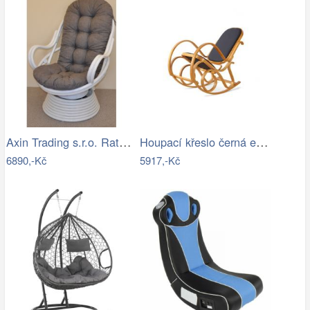
Axin Trading s.r.o. Ratanové houpací…
Houpací křeslo černá ekokůže - AT
6890,-Kč
5917,-Kč