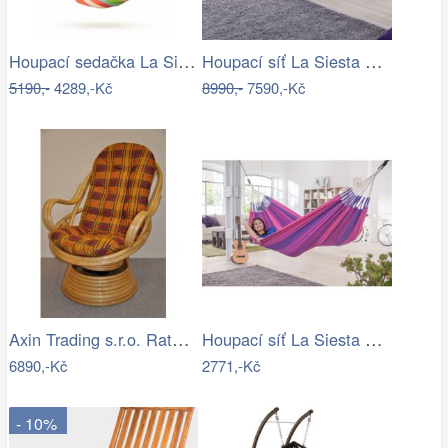
Houpací sedačka La Siesta DOMINGO - IN
Houpací síť La Siesta BOSSANOVA family …
5190,-
4289,-Kč
8990,-
7590,-Kč
Axin Trading s.r.o. Ratanové houpací…
Houpací síť La Siesta ORQUIDEA - IN
6890,-Kč
2771,-Kč
- 10%