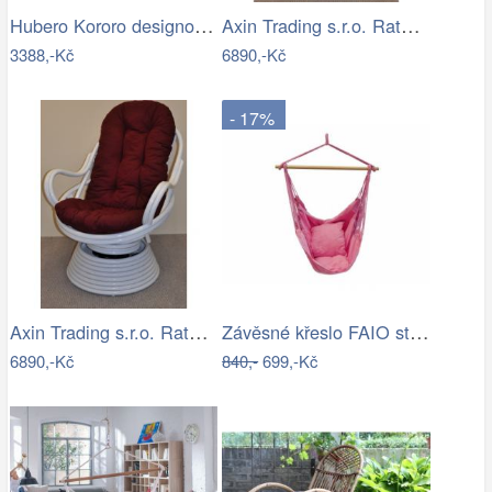
Hubero Kororo designové houpací psi…
Axin Trading s.r.o. Ratanové houpací…
3388,-Kč
6890,-Kč
- 17%
Axin Trading s.r.o. Ratanové houpací…
Závěsné křeslo FAIO starorůžová
6890,-Kč
840,-
699,-Kč