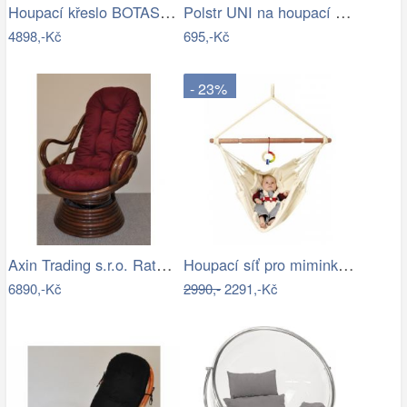
Houpací křeslo BOTAS Halmar
Polstr UNI na houpací křeslo - žlutý…
4898,-Kč
695,-Kč
- 23%
Axin Trading s.r.o. Ratanové houpací…
Houpací síť pro miminka La Siesta…
6890,-Kč
2990,-
2291,-Kč