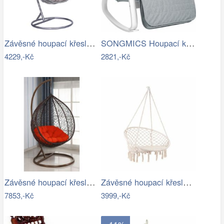
Závěsné houpací křeslo Houseland Imogen…
SONGMICS Houpací křeslo Faux světle šedé
4229,-Kč
2821,-Kč
Závěsné houpací křeslo - AX
Závěsné houpací křeslo ve stylu hipís -…
7853,-Kč
3999,-Kč