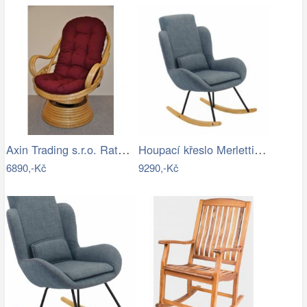
Axin Trading s.r.o. Ratanové houpací…
Houpací křeslo Merletti, látka šedá
6890,-Kč
9290,-Kč