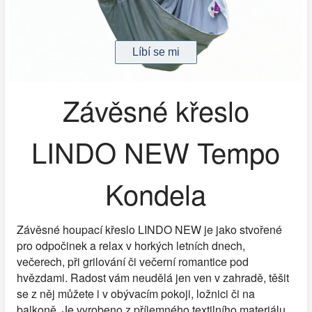
Závěsné křeslo
LINDO NEW Tempo
Kondela
Závěsné houpací křeslo LINDO NEW je jako stvořené
pro odpočinek a relax v horkých letních dnech,
večerech, při grilování či večerní romantice pod
hvězdami. Radost vám neudělá jen ven v zahradě, těšit
se z něj můžete i v obývacím pokoji, ložnici či na
balkoně. Je vyrobeno z příjemného textilního materiálu