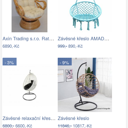
Axin Trading s.r.o. Ratanové houpací…
Závěsné křeslo AMADO 2 NEW Tempo Kondela
6890,-Kč
999,-
890,-Kč
- 3%
- 9%
Závěsné relaxační křeslo CANDY
Závěsné křeslo
6800,-
6600,-Kč
11846,-
10817,-Kč