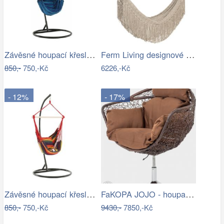
Závěsné houpací křeslo Nikes Blue
Ferm Living designové houpací sítě Path…
850,-
750,-Kč
6226,-Kč
- 12%
- 17%
Závěsné houpací křeslo Nikes Red
FaKOPA JOJO - houpací křeslo z ratanu…
850,-
750,-Kč
9430,-
7850,-Kč