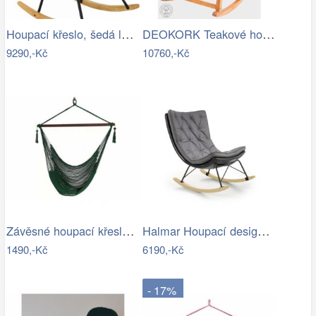
Houpací křeslo, šedá látka / dřevo,…
DEOKORK Teakové houpací křeslo CLAUDIO
9290,-Kč
10760,-Kč
Závěsné houpací křeslo Bustry,…
Halmar Houpací designové křeslo Indigo,…
1490,-Kč
6190,-Kč
- 17%