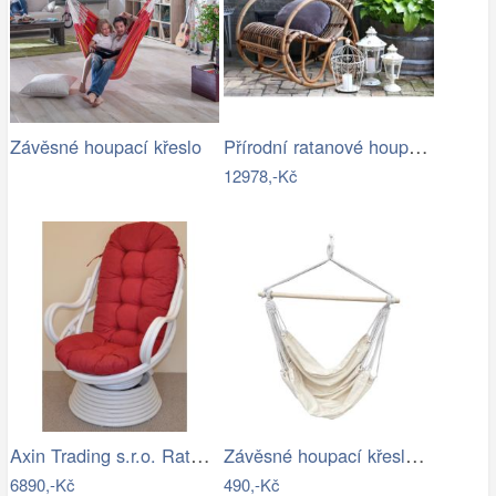
Přírodní ratanové houpací křeslo Old…
Závěsné houpací křeslo
12978,-Kč
Axin Trading s.r.o. Ratanové houpací…
Závěsné houpací křeslo Cozyz béžová
6890,-Kč
490,-Kč