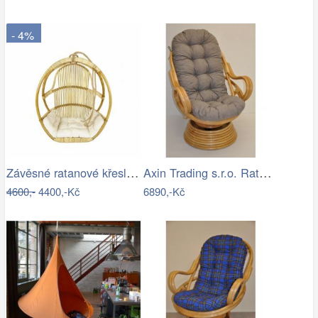
- 4%
Závěsné ratanové křeslo GOLDIE - světlý…
Axin Trading s.r.o. Ratanové houpací…
4600,-
4400,-Kč
6890,-Kč