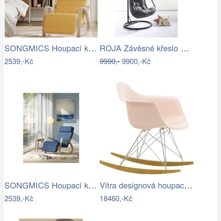
SONGMICS Houpací křeslo polstrované…
ROJA Závěsné křeslo CALI antracit
2539,-Kč
9990,-
9900,-Kč
SONGMICS Houpací křeslo polstrované…
Vitra designová houpací křesla RAR
2539,-Kč
18460,-Kč