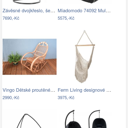
Závěsné dvojkřeslo, šedá, DALVEA 2 NEW…
Miadomodo 74092 Multimediální křeslo,…
7690,-Kč
5575,-Kč
Vingo Dětské proutěné houpací křeslo
Ferm Living designové houpací sítě Path…
2990,-Kč
3975,-Kč