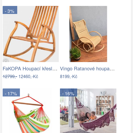
- 3%
FaKOPA Houpací křeslo dřevěné teak…
Vingo Ratanové houpací křeslo
12799,-
12460,-Kč
8199,-Kč
- 17%
- 16%