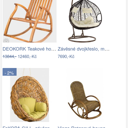
DEOKORK Teakové houpací křeslo STEFANO
Závěsné dvojkřeslo, měděná/hnědá…
13844,-
12460,-Kč
7690,-Kč
- 2%
FaKOPA GILI - závěsné křeslo Valentina…
Vingo Ratanové houpací křeslo - hnědé