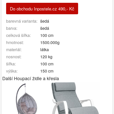
Do obchodu Inpostele.cz
490
,-
Kč
barevná varianta:
šedá
barva:
šedá
celková šířka:
100 cm
hmotnost:
1500.000g
materiál:
látka
nosnost:
120 kg
šířka:
100 cm
výška:
150 cm
Další Houpací židle a křesla