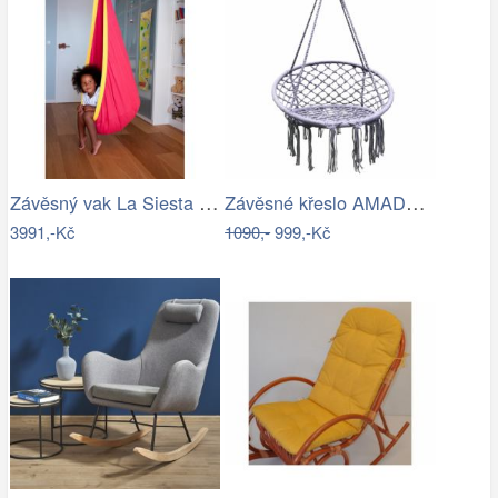
Závěsný vak La Siesta JOKI - IN
Závěsné křeslo AMADO 2 NEW Tempo Kondela
3991,-Kč
1090,-
999,-Kč