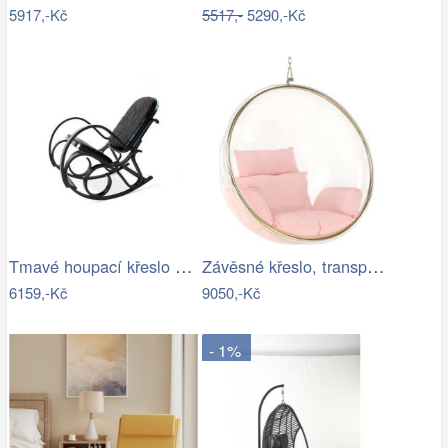
5917,-Kč
5517,-
5290,-Kč
Tmavé houpací křeslo z přírodní ovčí…
Závěsné křeslo, transparentní/zlatá…
6159,-Kč
9050,-Kč
- 1%