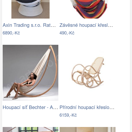
Axin Trading s.r.o. Ratanové houpací…
Závěsné houpací křeslo Cozyz pásek…
6890,-Kč
490,-Kč
Houpací síť Bechter - Artedio.cz
Přírodní houpací křeslo s výpletem - AT
6159,-Kč