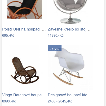
Polstr UNI na houpací křeslo - látka…
Závesné kreslo so stojanom,…
695,-Kč
11390,-Kč
- 15%
Vingo Ratanové houpací křeslo - tmavě…
Designové houpací křeslo - TK
8990,-Kč
2408,-
2045,-Kč