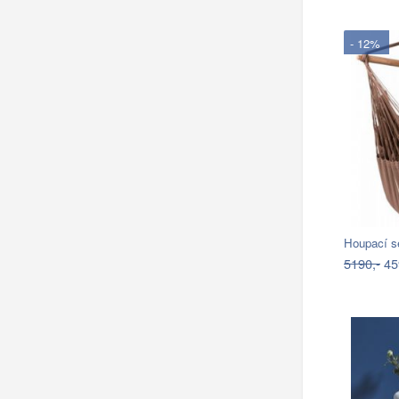
- 12%
Houpací s
5190,-
45