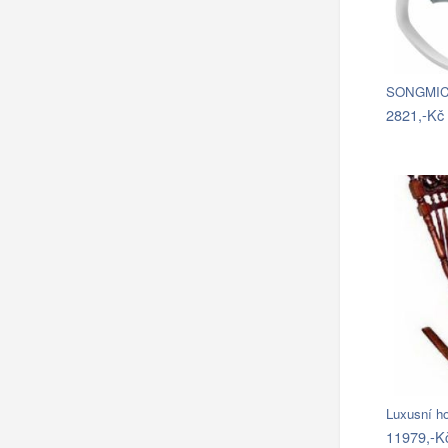
2821,-Kč
Luxusní ho
11979,-K