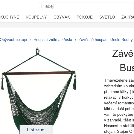
KUCHYNĚ
KOUPELNY
OBÝVÁK
POKOJE
SVĚTLO
ZAHR
Obývací pokoje
›
Houpací židle a křesla
›
Závěsné houpací křeslo Bustry
Závě
Bus
Tmavězelené závě
zahradním koutku
příjemné látky (
relaxaci v horkýc
večerní romantic
klid na duši pot
vám to poskytne
v zahradě, těšit 
Nosnost a stabil
stojan. Stojan 