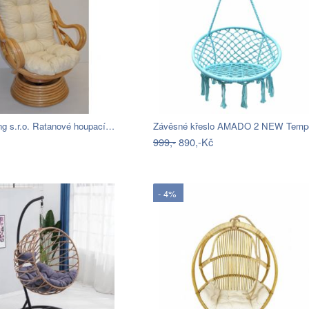
ng s.r.o. Ratanové houpací…
999,-
890,-Kč
- 4%