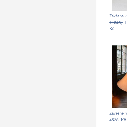
Závěsné k
11846,-
1
Kč
Závěsné h
4538,-Kč