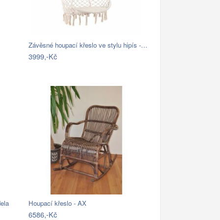
Závěsné houpací křeslo ve stylu hipís -…
3999,-Kč
ela
Houpací křeslo - AX
6586,-Kč