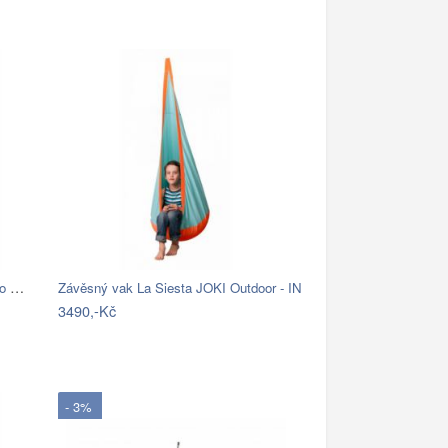
Závěsné křeslo AMADO 2 NEW Tempo Kondela
Závěsný vak La Siesta JOKI Outdoor - IN
3490,-Kč
- 3%