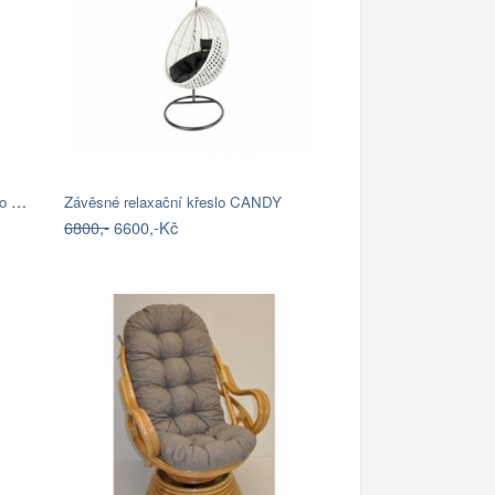
Závěsné křeslo AMADO 2 NEW Tempo Kondela
Závěsné relaxační křeslo CANDY
6800,-
6600,-Kč