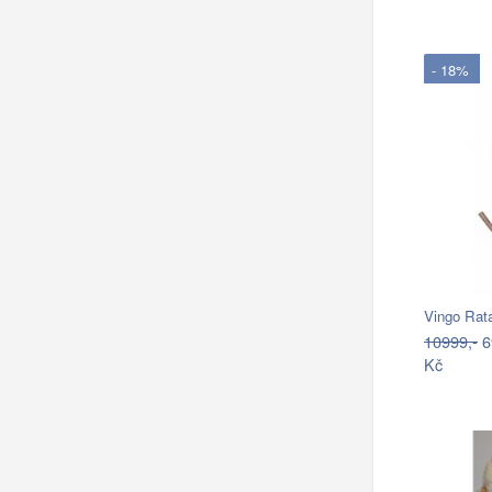
- 18%
Vingo Rata
10999,-
6
Kč