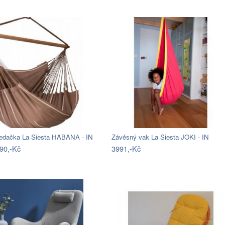
edačka La Siesta HABANA - IN
Závěsný vak La Siesta JOKI - IN
90,-Kč
3991,-Kč