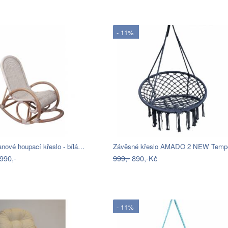
- 11%
nové houpací křeslo - bílá…
990,-
999,-
890,-Kč
- 11%