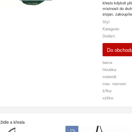
křeslo kdykoli pře
místnosti do druh
stojan, zakoupíte
Styl:
Kategorie:
Dodání:
Do obcho
barva:
hloubka:
materiál:
max. nosnost:
šířka:
výška:
židle a křesla
- 1%