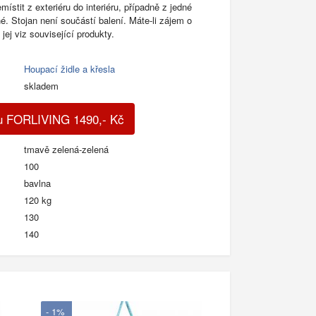
místit z exteriéru do interiéru, případně z jedné
é. Stojan není součástí balení. Máte-li zájem o
 jej viz související produkty.
Houpací židle a křesla
skladem
du FORLIVING
1490
,-
Kč
tmavě zelená-zelená
100
bavlna
120 kg
130
140
- 1%