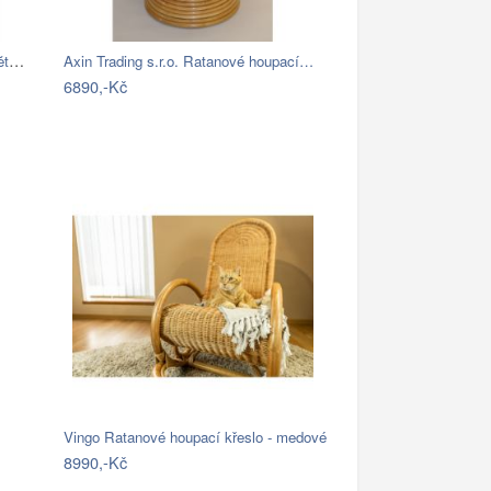
Závěsné ratanové křeslo GOLDIE - světlý…
Axin Trading s.r.o. Ratanové houpací…
6890,-Kč
Vingo Ratanové houpací křeslo - medové
8990,-Kč