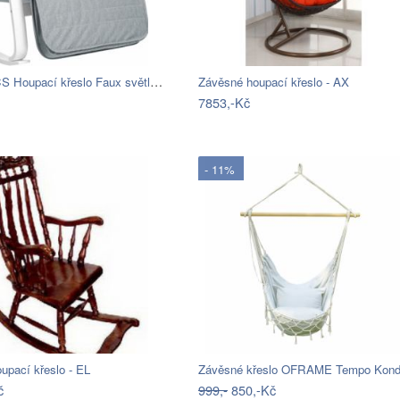
SONGMICS Houpací křeslo Faux světle šedé
Závěsné houpací křeslo - AX
7853,-Kč
- 11%
upací křeslo - EL
Závěsné křeslo OFRAME Tempo Kond
č
999,-
850,-Kč