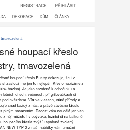
REGISTRACE
PŘIHLÁSIT
ADA
DEKORACE
DŮM
ČLÁNKY
, tmavozelená
sné houpací křeslo
try, tmavozelená
sné houpací křeslo Bustry dokazuje, že i v
 si zasloužíme jen to nejlepší. Křeslo nabízíme z
100% bavlna). Je jako stvořené k odpočinku a
h letních dnech, večerech, při grilovačkách či
e pod hvězdami. Vítr ve vlasech, vůně přírody a
řebuje snad každý z nás, a právě závěsné křeslo
 s plným nasazením. Radost vám neudělá jen ven
se z něj můžete i v obýváku, ložnici či na balkoně.
itu houpacího křesla zvýší i správně zvolený
OTAN NEW TYP 2 z naší nabídky vám umožní