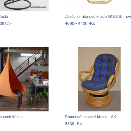
řeslo
0817,-
4600,-
4400,-Kč
oupací křeslo
Ratanové houpací křeslo - AX
8339,-Kč