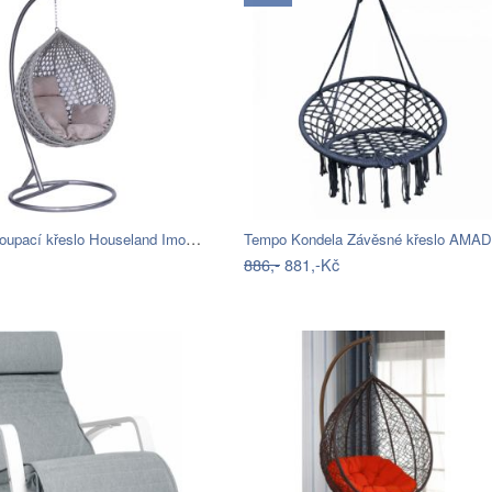
Závěsné houpací křeslo Houseland Imogen…
886,-
881,-Kč