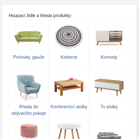
Houpací židle a křesla produkty:
Pohovky, gauče
Koberce
Komody
Křesla do
Konferenční stolky
Tv stolky
obývacího pokoje