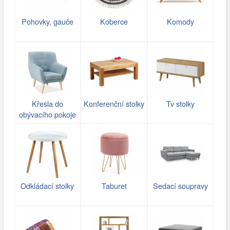
Pohovky, gauče
Koberce
Komody
Křesla do
Konferenční stolky
Tv stolky
obývacího pokoje
Odkládací stolky
Taburet
Sedací soupravy