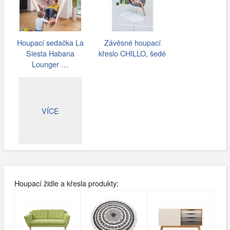
Houpací sedačka La
Závěsné houpací
Siesta Habana
křeslo CHILLO, šedé
Lounger …
VÍCE
Houpací židle a křesla produkty: