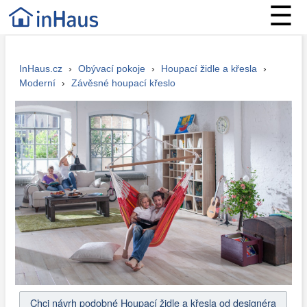
☰
InHaus.cz
›
Obývací pokoje
›
Houpací židle a křesla
›
Moderní
›
Závěsné houpací křeslo
Chci návrh podobné Houpací židle a křesla od designéra