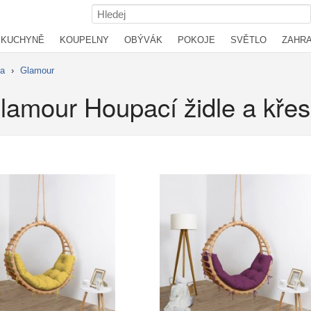
KUCHYNĚ
KOUPELNY
OBÝVÁK
POKOJE
SVĚTLO
ZAHR
la
›
Glamour
lamour Houpací židle a křes