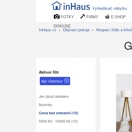
Vyhledávač nábytku
FOTKY
FIRMY
E-SHOP
DISKUSE
InHaus.cz
›
Obývací pokoje
›
Houpací židle a křes
G
Aktivní filtr
styl: Glamour
Jen zboží skladem
Novinky
Cena bez omezení (10)
5000 Kč - 10000 Kč (10)