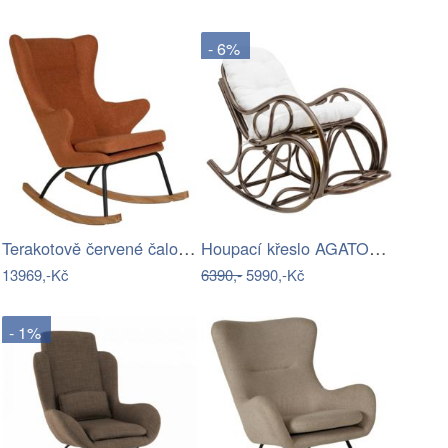
- 6%
Terakotově červené čalouněné houpací…
Houpací křeslo AGATON Tempo Kondela
13969,-Kč
6390,-
5990,-Kč
- 1%