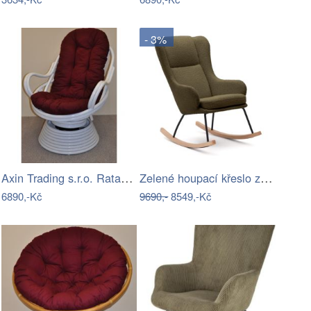
- 3%
Axin Trading s.r.o. Ratanové houpací…
Zelené houpací křeslo z textilie bouclé…
6890,-Kč
9690,-
8549,-Kč