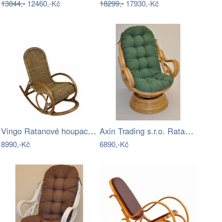
13844,-
12460,-Kč
18299,-
17930,-Kč
Vingo Ratanové houpací křeslo - hnědé
Axin Trading s.r.o. Ratanové houpací…
8990,-Kč
6890,-Kč