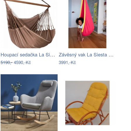
Houpací sedačka La Siesta HABANA - IN
Závěsný vak La Siesta JOKI - IN
5190,-
4590,-Kč
3991,-Kč