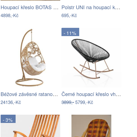
Houpací křeslo BOTAS Halmar
Polstr UNI na houpací křeslo - žlutý…
4898,-Kč
695,-Kč
- 11%
Béžové závěsné ratanové křeslo Bule…
Černé houpací křeslo vhodné do…
24136,-Kč
3899,-
5799,-Kč
- 3%