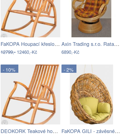
FaKOPA Houpací křeslo dřevěné teak…
Axin Trading s.r.o. Ratanové houpací…
12799,-
12460,-Kč
6890,-Kč
- 10%
- 2%
DEOKORK Teakové houpací křeslo STEFANO
FaKOPA GILI - závěsné křeslo Valentina…