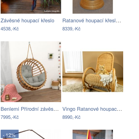
Ratanové houpací křeslo - AX
Závěsné houpací křeslo
4538,-Kč
8339,-Kč
Benlemi Přírodní závěsné křeslo ELIS…
Vingo Ratanové houpací křeslo - medové
7995,-Kč
8990,-Kč
- 12%