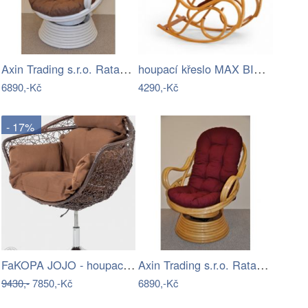
Axin Trading s.r.o. Ratanové houpací…
houpací křeslo MAX BIS PLUS - doprava…
6890,-Kč
4290,-Kč
- 17%
FaKOPA JOJO - houpací křeslo z ratanu…
Axin Trading s.r.o. Ratanové houpací…
9430,-
7850,-Kč
6890,-Kč