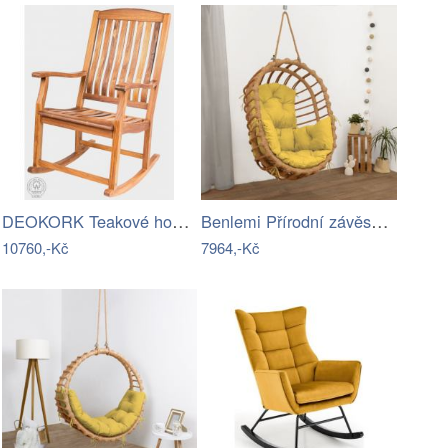
DEOKORK Teakové houpací křeslo CLAUDIO
Benlemi Přírodní závěsné křeslo LENA…
10760,-Kč
7964,-Kč