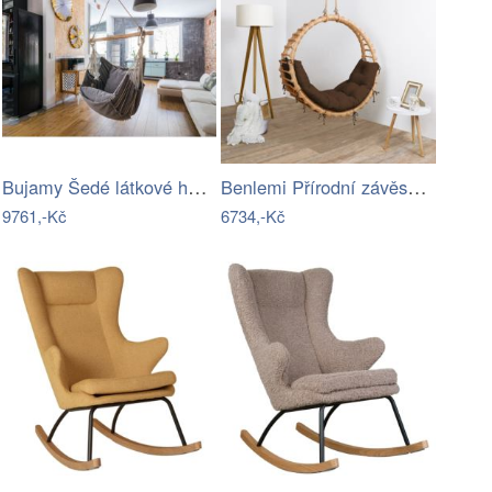
Bujamy Šedé látkové houpací křeslo k…
Benlemi Přírodní závěsná houpačka BELLA…
9761,-Kč
6734,-Kč