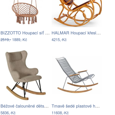
BIZZOTTO Houpací síť BANG oranžová
HALMAR Houpací křeslo Maxov olše
2519,-
1889,-Kč
4215,-Kč
Béžové čalouněné dětské houpací křeslo…
Tmavě šedé plastové houpací zahradní…
5836,-Kč
11608,-Kč