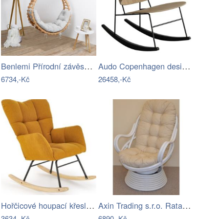
Benlemi Přírodní závěsná houpačka BELLA…
Audo Copenhagen designová houpací…
6734,-Kč
26458,-Kč
Hořčicové houpací křeslo VASCO
Axin Trading s.r.o. Ratanové houpací…
3634,-Kč
6890,-Kč