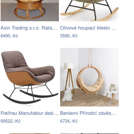
Axin Trading s.r.o. Ratanový papasan…
Olivové houpací křeslo BELMIRO
6490,-Kč
3595,-Kč
Freifrau Manufaktur designová houpací…
Benlemi Přírodní závěsná houpačka BELLA…
69522,-Kč
6734,-Kč