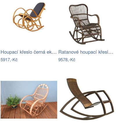
Houpací křeslo černá ekokůže - AT
Ratanové houpací křeslo Rocking hnědé…
5917,-Kč
9578,-Kč