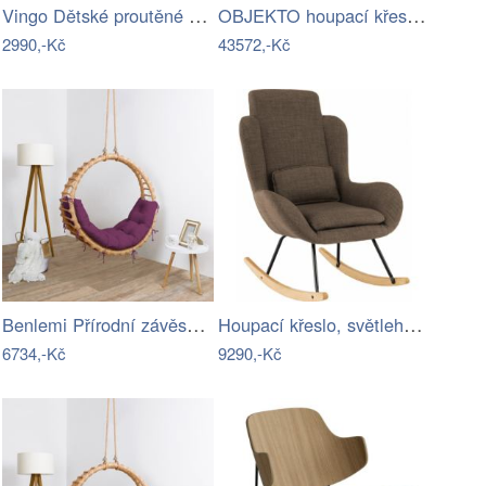
Vingo Dětské proutěné houpací křeslo
OBJEKTO houpací křesla Gaivota
2990,-Kč
43572,-Kč
Benlemi Přírodní závěsná houpačka BELLA…
Houpací křeslo, světlehnědá látka /…
6734,-Kč
9290,-Kč