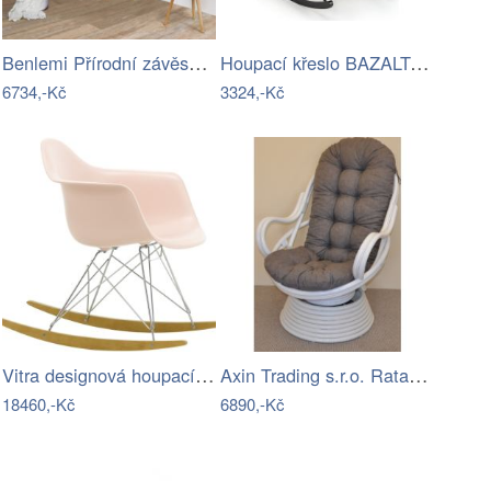
Benlemi Přírodní závěsná houpačka BELLA…
Houpací křeslo BAZALTO hořčicová
6734,-Kč
3324,-Kč
Vitra designová houpací křesla RAR
Axin Trading s.r.o. Ratanové houpací…
18460,-Kč
6890,-Kč