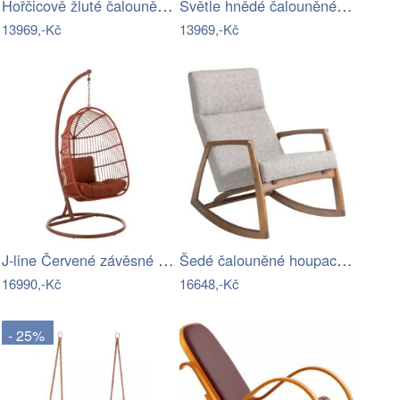
Hořčicově žluté čalouněné houpací…
Světle hnědé čalouněné houpací křeslo…
13969,-Kč
13969,-Kč
J-line Červené závěsné křeslo Egga
Šedé čalouněné houpací křeslo Angel…
16990,-Kč
16648,-Kč
- 25%