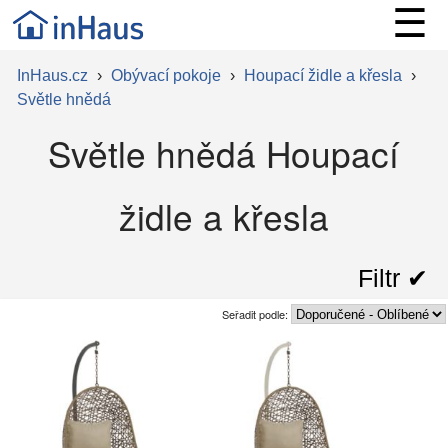
☰
InHaus.cz
›
Obývací pokoje
›
Houpací židle a křesla
›
Světle hnědá
Světle hnědá Houpací
židle a křesla
Filtr ✔︎
Seřadit podle: