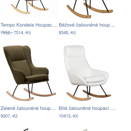
Tempo Kondela Houpací křeslo HARPER -…
Béžové čalouněné houpací křeslo Quax…
7552,-
7514,-Kč
8348,-Kč
Zelené čalouněné houpací křeslo Kave…
Bílé čalouněné houpací křeslo Quax…
9207,-Kč
10413,-Kč