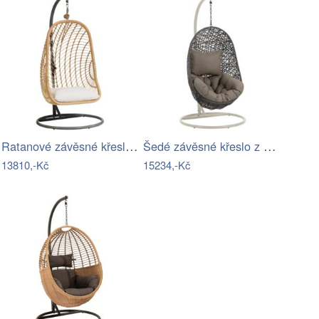
Ratanové závěsné křeslo s tmavě šedým…
Šedé závěsné křeslo z umělého ratanu…
13810,-Kč
15234,-Kč