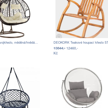
vojkřeslo, měděná/hnědá…
13844,-
12460,-
Kč