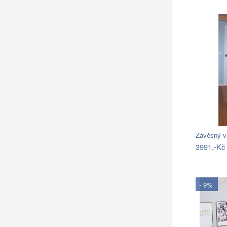
Závěsný v
3991,-Kč
- 9%