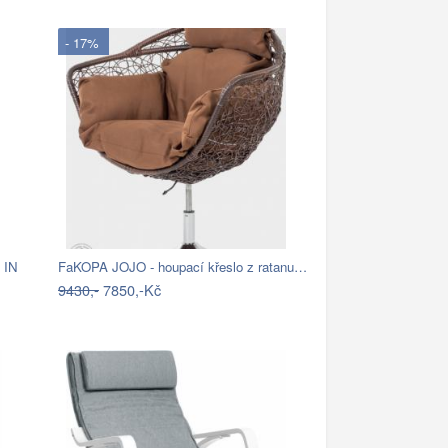
- 17%
 IN
FaKOPA JOJO - houpací křeslo z ratanu…
9430,-
7850,-Kč