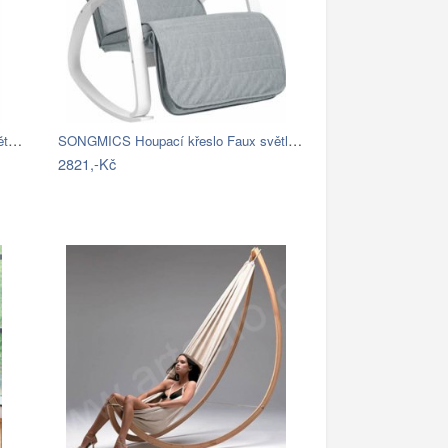
Závěsné ratanové křeslo GOLDIE - světlý…
SONGMICS Houpací křeslo Faux světle šedé
2821,-Kč