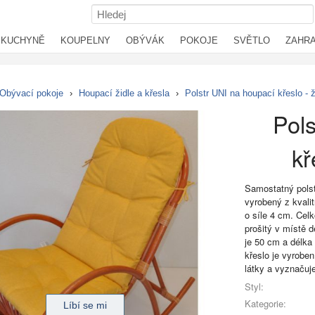
KUCHYNĚ
KOUPELNY
OBÝVÁK
POKOJE
SVĚTLO
ZAHR
Obývací pokoje
›
Houpací židle a křesla
›
Polstr UNI na houpací křeslo - ž
Pols
kř
Samostatný polst
vyrobený z kvali
o síle 4 cm. Celk
prošitý v místě d
je 50 cm a délka
křeslo je vyroben
látky a vyznačuj
Styl:
Kategorie: