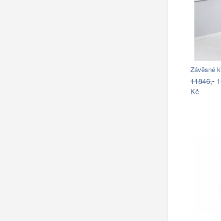
Závěsné k
11846,-
1
Kč