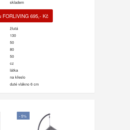
skladem
du FORLIVING
695
,-
Kč
žlutá
130
50
80
50
cz
látka
na křeslo
duté vlákno 6 cm
- 5%