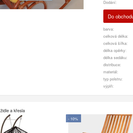
Dodání:
Do obcho
barva:
celková délka:
celková šířka:
délka opěrky:
délka sedáku:
distribuce:
materiál:
typ polstru:
výplň:
židle a křesla
- 10%