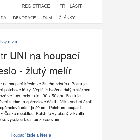
REGISTRACE
PŘIHLÁSIT
ADA
DEKORACE
DŮM
ČLÁNKY
lutý melír
tr UNI na houpací
eslo - žlutý melír
r na houpací křeslo ve žlutém odstínu. Polstr je
tní potahové látky. Výplň je tvořena dutým vláknem
ová velikost polstru je 130 x 50 cm. Polstr je
ělení sedací a opěradlové části. Délka sedací části
 opěradlové části je 80 cm. Polstr na houpací
 v České republice. Polstr je vyrobený z kvalitní
e se vysokou kvalitou zpracování.
Houpací židle a křesla