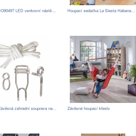
Redo REDO90497 LED venkovní nástěnné…
Houpací sedačka La Siesta Habana…
ávěsná zahradní souprava na…
Závěsné houpací křeslo