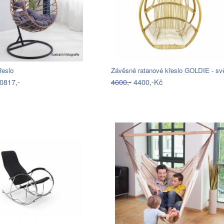
řeslo
0817,-
4600,-
4400,-Kč