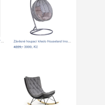
DEOKORK Teakové houpací křeslo STEFANO
Závěsné houpací křeslo Houseland Imogen…
4229,-
3999,-Kč