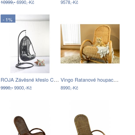
10999,-
6990,-Kč
9578,-Kč
- 1%
ROJA Závěsné křeslo CALI antracit
Vingo Ratanové houpací křeslo - medové
9990,-
9900,-Kč
8990,-Kč