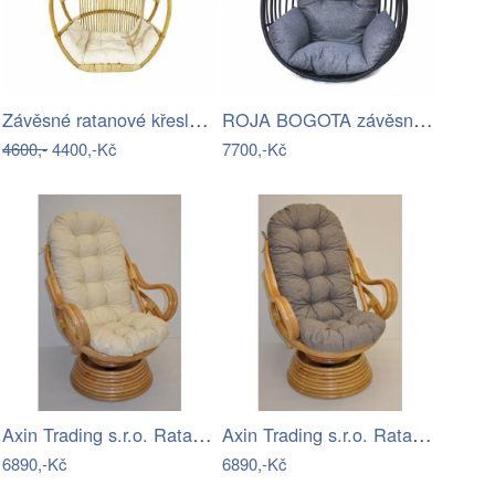
Závěsné ratanové křeslo GOLDIE - světlý…
ROJA BOGOTA závěsné křeslo - bez…
4600,-
4400,-Kč
7700,-Kč
Axin Trading s.r.o. Ratanové houpací…
Axin Trading s.r.o. Ratanové houpací…
6890,-Kč
6890,-Kč