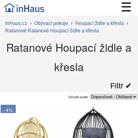
☰
InHaus.cz
›
Obývací pokoje
›
Houpací židle a křesla
›
Ratanové Ratanové Houpací židle a křesla
Ratanové Houpací židle a
křesla
Filtr ✔︎
Seřadit podle:
- 4%