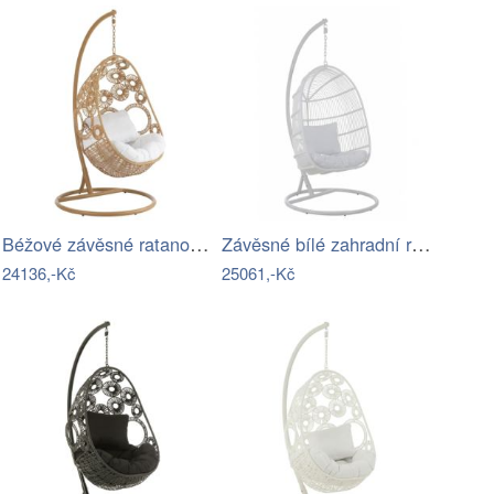
Béžové závěsné ratanové křeslo Bule…
Závěsné bílé zahradní ratanové křeslo…
24136,-Kč
25061,-Kč