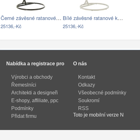
Černé závěsné ratanové křeslo Bule…
Bílé závěsné ratanové křeslo Bule White…
25136,-Kč
25136,-Kč
Nabídka a registrace pro
O nás
Výrobci a obchody
Kontakt
Řemeslníci
Odkazy
Architekti a designeři
Všeobecné podmínky
E-shopy, affiliate, ppc
Soukromí
Podmínky
RSS
Toto je mobilní verze N
Přidat firmu