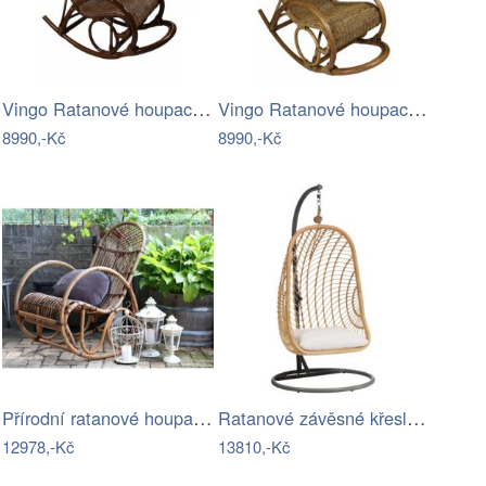
Vingo Ratanové houpací křeslo - tmavě…
Vingo Ratanové houpací křeslo - hnědé
8990,-Kč
8990,-Kč
Přírodní ratanové houpací křeslo Old…
Ratanové závěsné křeslo s tmavě šedým…
12978,-Kč
13810,-Kč