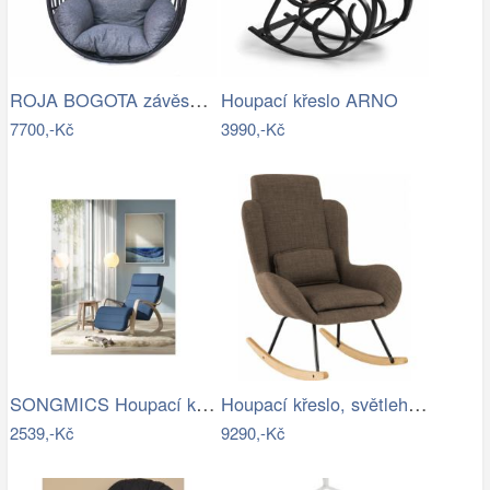
ROJA BOGOTA závěsné křeslo - bez…
Houpací křeslo ARNO
7700,-Kč
3990,-Kč
SONGMICS Houpací křeslo polstrované…
Houpací křeslo, světlehnědá látka /…
2539,-Kč
9290,-Kč