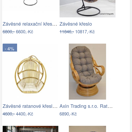
Závěsné relaxační křeslo CANDY
Závěsné křeslo
6800,-
6600,-Kč
11846,-
10817,-Kč
- 4%
Závěsné ratanové křeslo GOLDIE - světlý…
Axin Trading s.r.o. Ratanové houpací…
4600,-
4400,-Kč
6890,-Kč