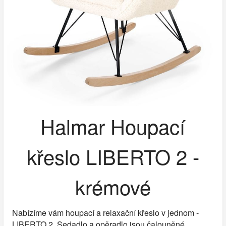
Halmar Houpací
křeslo LIBERTO 2 -
krémové
Nabízíme vám houpací a relaxační křeslo v jednom -
LIBERTO 2. Sedadlo a opěradlo jsou čalouněné