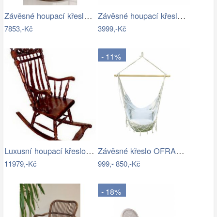
Závěsné houpací křeslo - AX
Závěsné houpací křeslo ve stylu hipís -…
7853,-Kč
3999,-Kč
- 11%
Luxusní houpací křeslo - EL
Závěsné křeslo OFRAME Tempo Kondela
11979,-Kč
999,-
850,-Kč
- 18%