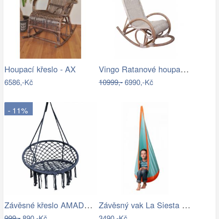
Vingo Ratanové houpací křeslo - bílá…
Houpací křeslo - AX
6586,-Kč
10999,-
6990,-Kč
- 11%
Závěsné křeslo AMADO 2 NEW Tempo Kondela
Závěsný vak La Siesta JOKI Outdoor - IN
999,-
890,-Kč
3490,-Kč