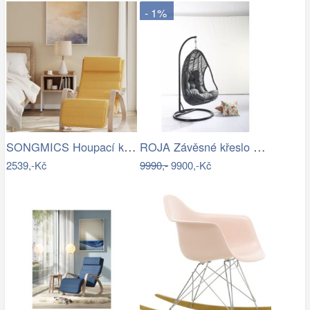
- 1%
SONGMICS Houpací křeslo polstrované…
ROJA Závěsné křeslo CALI antracit
2539,-Kč
9990,-
9900,-Kč