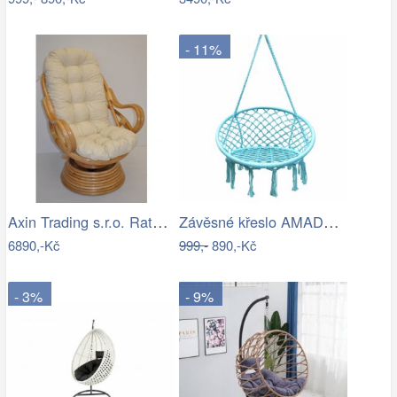
- 11%
Axin Trading s.r.o. Ratanové houpací…
Závěsné křeslo AMADO 2 NEW Tempo Kondela
6890,-Kč
999,-
890,-Kč
- 3%
- 9%