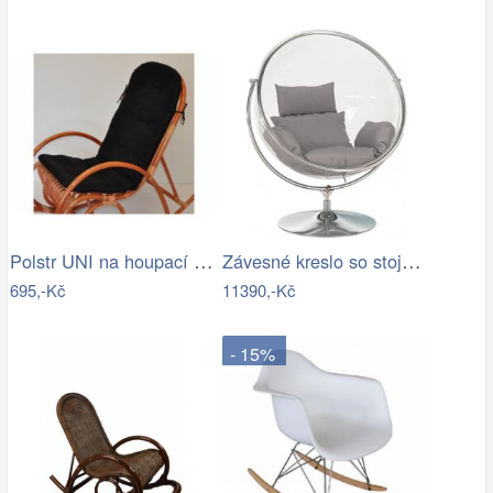
Polstr UNI na houpací křeslo - látka…
Závesné kreslo so stojanom,…
695,-Kč
11390,-Kč
- 15%