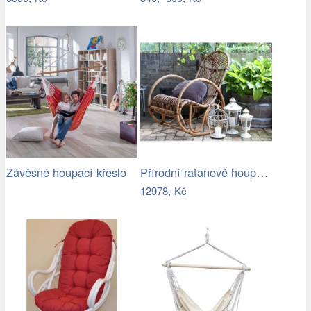
Přírodní ratanové houpací křeslo Old…
Závěsné houpací křeslo
12978,-Kč