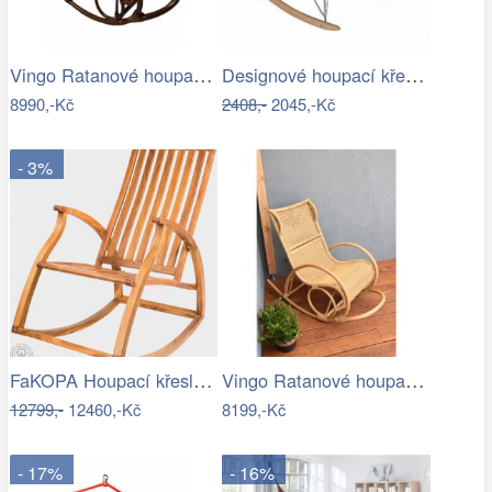
Vingo Ratanové houpací křeslo - tmavě…
Designové houpací křeslo - TK
8990,-Kč
2408,-
2045,-Kč
- 3%
FaKOPA Houpací křeslo dřevěné teak…
Vingo Ratanové houpací křeslo
12799,-
12460,-Kč
8199,-Kč
- 17%
- 16%