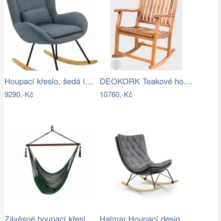
Houpací křeslo, šedá látka / dřevo,…
DEOKORK Teakové houpací křeslo CLAUDIO
9290,-Kč
10760,-Kč
Závěsné houpací křeslo Bustry,…
Halmar Houpací designové křeslo Indigo,…