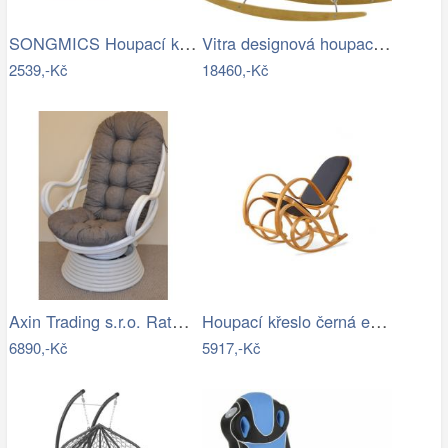
SONGMICS Houpací křeslo polstrované…
Vitra designová houpací křesla RAR
2539,-Kč
18460,-Kč
Axin Trading s.r.o. Ratanové houpací…
Houpací křeslo černá ekokůže - AT
6890,-Kč
5917,-Kč