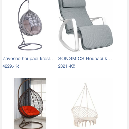
Závěsné houpací křeslo Houseland Imogen…
SONGMICS Houpací křeslo Faux světle šedé
4229,-Kč
2821,-Kč