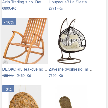
Axin Trading s.r.o. Ratanové houpací…
Houpací síť La Siesta ORQUIDEA - IN
6890,-Kč
2771,-Kč
- 10%
DEOKORK Teakové houpací křeslo STEFANO
Závěsné dvojkřeslo, měděná/hnědá…
13844,-
12460,-Kč
7690,-Kč
- 2%