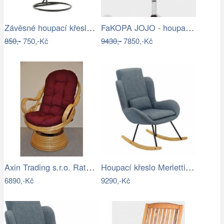
Závěsné houpací křeslo Nikes Red
FaKOPA JOJO - houpací křeslo z ratanu…
850,-
750,-Kč
9430,-
7850,-Kč
Axin Trading s.r.o. Ratanové houpací…
Houpací křeslo Merletti, látka šedá
6890,-Kč
9290,-Kč