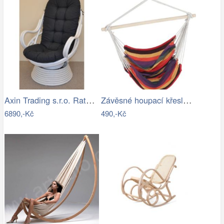
Axin Trading s.r.o. Ratanové houpací…
Závěsné houpací křeslo Cozyz pásek…
6890,-Kč
490,-Kč