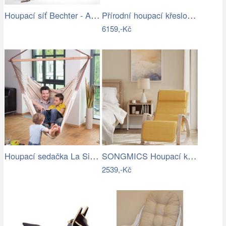
Houpací síť Bechter - Artedio.cz
Přírodní houpací křeslo s výpletem - AT
6159,-Kč
Houpací sedačka La Siesta Habana…
SONGMICS Houpací křeslo polstrované…
2539,-Kč