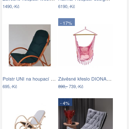
1490,-Kč
6190,-Kč
- 17%
Polstr UNI na houpací křeslo - látka…
Závěsné křeslo DIONA starorůžová
695,-Kč
890,-
739,-Kč
- 4%