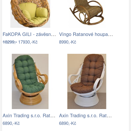
FaKOPA GILI - závěsné křeslo Valentina…
Vingo Ratanové houpací křeslo - hnědé
18299,-
17930,-Kč
8990,-Kč
Axin Trading s.r.o. Ratanové houpací…
Axin Trading s.r.o. Ratanové houpací…
6890,-Kč
6890,-Kč