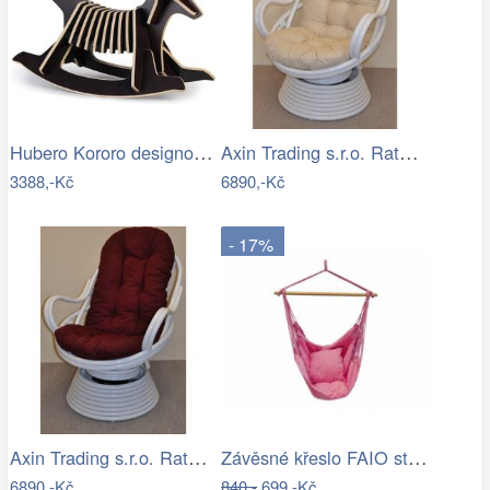
Hubero Kororo designové houpací psi…
Axin Trading s.r.o. Ratanové houpací…
3388,-Kč
6890,-Kč
- 17%
Axin Trading s.r.o. Ratanové houpací…
Závěsné křeslo FAIO starorůžová
6890,-Kč
840,-
699,-Kč