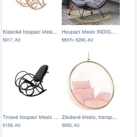
Klasické houpací křeslo - AT
Houpací křeslo INDIGO Halmar
5917,-Kč
5517,-
5290,-Kč
Tmavé houpací křeslo z přírodní ovčí…
Závěsné křeslo, transparentní/zlatá…
6159,-Kč
9050,-Kč