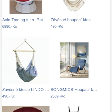
Axin Trading s.r.o. Ratanové houpací…
Závěsné houpací křeslo Cozyz béžová
6890,-Kč
490,-Kč
Závěsné křeslo LINDO NEW Tempo Kondela
SONGMICS Houpací křeslo polstrované…
490,-Kč
2539,-Kč