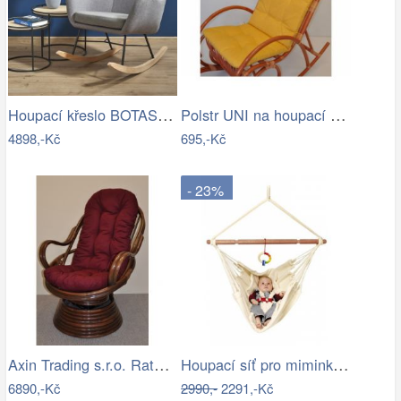
Houpací křeslo BOTAS Halmar
Polstr UNI na houpací křeslo - žlutý…
4898,-Kč
695,-Kč
- 23%
Axin Trading s.r.o. Ratanové houpací…
Houpací síť pro miminka La Siesta…
6890,-Kč
2990,-
2291,-Kč