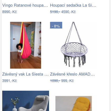
Vingo Ratanové houpací křeslo - medové
Houpací sedačka La Siesta HABANA - IN
8990,-Kč
5190,-
4590,-Kč
- 8%
Závěsný vak La Siesta JOKI - IN
Závěsné křeslo AMADO 2 NEW Tempo Kondela
3991,-Kč
1090,-
999,-Kč