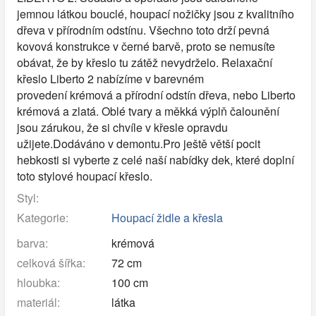
jemnou látkou bouclé, houpací nožičky jsou z kvalitního
dřeva v přírodním odstínu. Všechno toto drží pevná
kovová konstrukce v černé barvě, proto se nemusíte
obávat, že by křeslo tu zátěž nevydrželo. Relaxační
křeslo Liberto 2 nabízíme v barevném
provedení krémová a přírodní odstín dřeva, nebo Liberto
krémová a zlatá. Oblé tvary a měkká výplň čalounění
jsou zárukou, že si chvíle v křesle opravdu
užijete.Dodáváno v demontu.Pro ještě větší pocit
hebkosti si vyberte z celé naší nabídky dek, které doplní
toto stylové houpací křeslo.
Styl:
Kategorie:
Houpací židle a křesla
barva:
krémová
celková šířka:
72 cm
hloubka:
100 cm
materiál:
látka