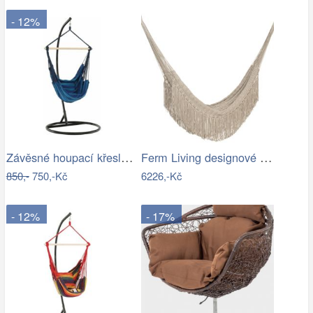
- 12%
Závěsné houpací křeslo Nikes Blue
Ferm Living designové houpací sítě Path…
850,-
750,-Kč
6226,-Kč
- 12%
- 17%