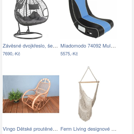
Závěsné dvojkřeslo, šedá, DALVEA 2 NEW…
Miadomodo 74092 Multimediální křeslo,…
7690,-Kč
5575,-Kč
Vingo Dětské proutěné houpací křeslo
Ferm Living designové houpací sítě Path…