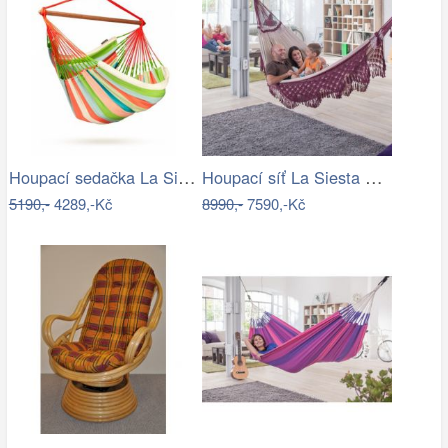
Houpací sedačka La Siesta DOMINGO - IN
Houpací síť La Siesta BOSSANOVA family …
5190,-
4289,-Kč
8990,-
7590,-Kč