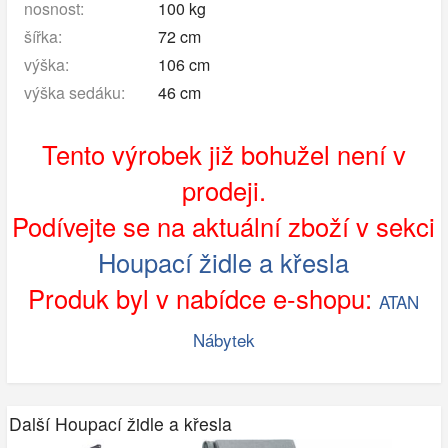
nosnost:
100 kg
šířka:
72 cm
výška:
106 cm
výška sedáku:
46 cm
Tento výrobek již bohužel není v
prodeji.
Podívejte se na aktuální zboží v sekci
Houpací židle a křesla
Produk byl v nabídce e-shopu:
ATAN
Nábytek
Další Houpací židle a křesla