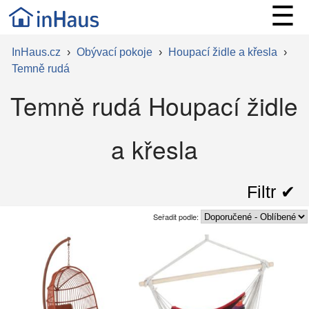
☰
InHaus.cz
›
Obývací pokoje
›
Houpací židle a křesla
›
Temně rudá
Temně rudá Houpací židle
a křesla
Filtr ✔︎
Seřadit podle: