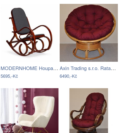
MODERNHOME Houpací křeslo Mode šedé
Axin Trading s.r.o. Ratanový papasan…
5695,-Kč
6490,-Kč