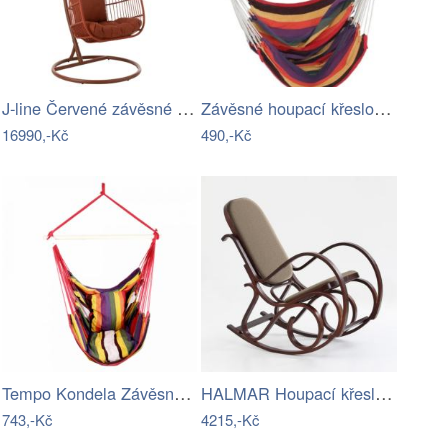
J-line Červené závěsné křeslo Egga
Závěsné houpací křeslo Cozyz pásek…
16990,-Kč
490,-Kč
Tempo Kondela Závěsné houpací křeslo…
HALMAR Houpací křeslo Mexus wenge
743,-Kč
4215,-Kč