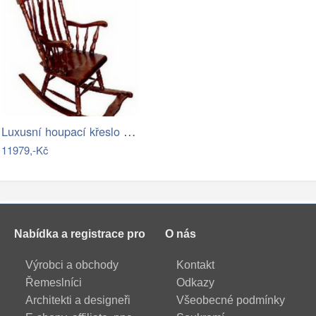
Luxusní houpací křeslo - EL
11979,-Kč
Nabídka a registrace pro
O nás
Výrobci a obchody
Kontakt
Řemeslníci
Odkazy
Architekti a designeři
Všeobecné podmínky