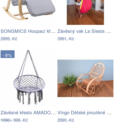
SONGMICS Houpací křeslo Alex světle šedé
Závěsný vak La Siesta JOKI - IN
2899,-Kč
3991,-Kč
- 8%
Závěsné křeslo AMADO 2 NEW Tempo Kondela
Vingo Dětské proutěné houpací křeslo
1090,-
999,-Kč
2990,-Kč