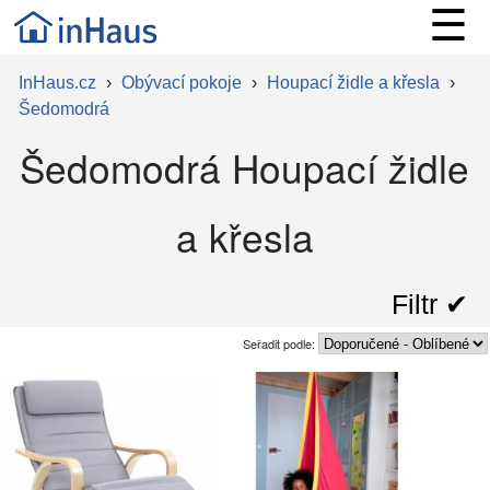
☰
InHaus.cz
›
Obývací pokoje
›
Houpací židle a křesla
›
Šedomodrá
Šedomodrá Houpací židle
a křesla
Filtr ✔︎
Seřadit podle: