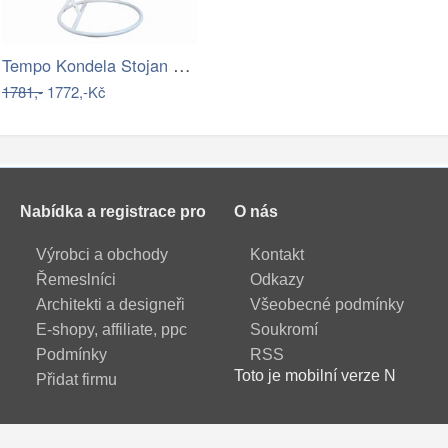
Tempo Kondela Stojan na závěsné houpací…
1781,-
1772,-Kč
Nabídka a registrace pro
O nás
Výrobci a obchody
Kontakt
Řemeslníci
Odkazy
Architekti a designeři
Všeobecné podmínky
E-shopy, affiliate, ppc
Soukromí
Podmínky
RSS
Toto je mobilní verze N
Přidat firmu