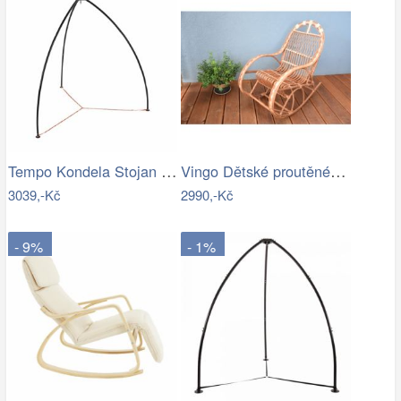
Tempo Kondela Stojan pro závěsné křeslo…
Vingo Dětské proutěné houpací křeslo
3039,-Kč
2990,-Kč
- 9%
- 1%