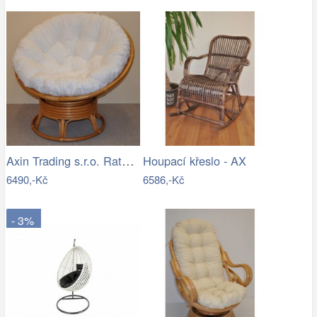
Axin Trading s.r.o. Ratanový papasan…
Houpací křeslo - AX
6490,-Kč
6586,-Kč
- 3%