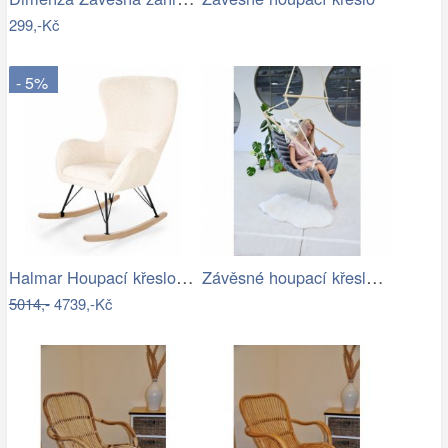
299,-Kč
- 5%
Halmar Houpací křeslo LIBERTO 2 -…
Závěsné houpací křeslo CHILLO, šedé
5014,-
4739,-Kč