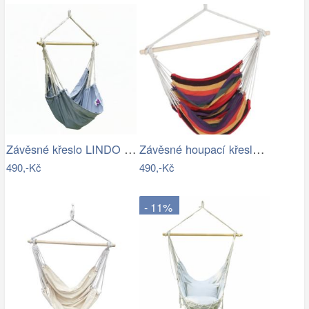
Závěsné křeslo LINDO NEW Tempo Kondela
Závěsné houpací křeslo Cozyz pásek…
490,-Kč
490,-Kč
- 11%