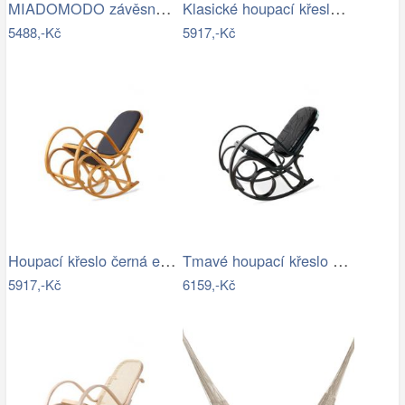
MIADOMODO závěsné houpací křeslo béžové…
Klasické houpací křeslo - AT
5488,-Kč
5917,-Kč
Houpací křeslo černá ekokůže - AT
Tmavé houpací křeslo z přírodní ovčí…
5917,-Kč
6159,-Kč