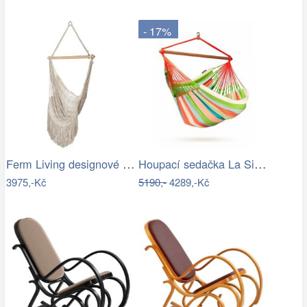
- 17%
Ferm Living designové houpací sítě Path…
Houpací sedačka La Siesta DOMINGO - IN
3975,-Kč
5190,-
4289,-Kč