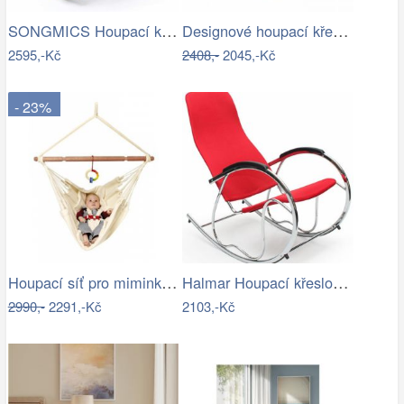
SONGMICS Houpací křeslo Ben šedé
Designové houpací křeslo - TK
2595,-Kč
2408,-
2045,-Kč
- 23%
Houpací síť pro miminka La Siesta…
Halmar Houpací křeslo Ben 2 - černé
2990,-
2291,-Kč
2103,-Kč