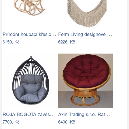
Přírodní houpací křeslo s výpletem - AT
Ferm Living designové houpací sítě Path…
6159,-Kč
6226,-Kč
ROJA BOGOTA závěsné křeslo - bez…
Axin Trading s.r.o. Ratanový papasan…
7700,-Kč
6490,-Kč