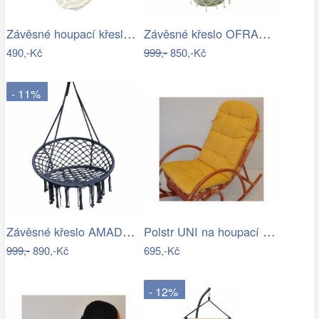
Závěsné houpací křeslo Cozyz béžová
Závěsné křeslo OFRAME Tempo Kondela
490,-Kč
999,-
850,-Kč
- 11%
Závěsné křeslo AMADO 2 NEW Tempo Kondela
Polstr UNI na houpací křeslo - žlutý…
999,-
890,-Kč
695,-Kč
- 12%