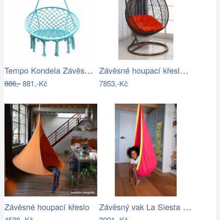
Tempo Kondela Závěsné křeslo AMADO 2…
Závěsné houpací křeslo - AX
886,-
881,-Kč
7853,-Kč
Závěsný vak La Siesta JOKI - IN
Závěsné houpací křeslo
4538,-Kč
3991,-Kč