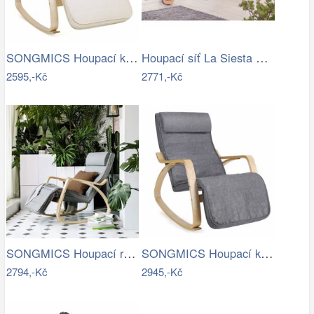
SONGMICS Houpací křeslo Ben béžové
Houpací síť La Siesta ORQUIDEA - IN
2595,-Kč
2771,-Kč
SONGMICS Houpací relaxační křeslo…
SONGMICS Houpací křeslo Ben světle šedé
2794,-Kč
2945,-Kč