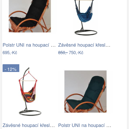
Polstr UNI na houpací křeslo - látka…
Závěsné houpací křeslo Nikes Blue
695,-Kč
850,-
750,-Kč
- 12%
Závěsné houpací křeslo Nikes Red
Polstr UNI na houpací křeslo - látka…