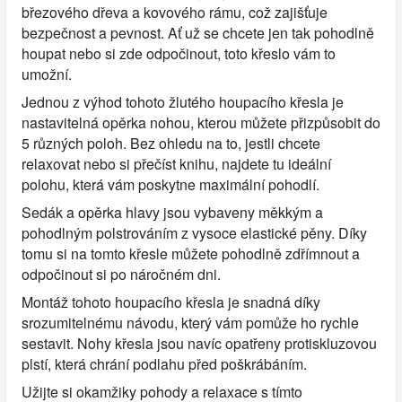
březového dřeva a kovového rámu, což zajišťuje
bezpečnost a pevnost. Ať už se chcete jen tak pohodlně
houpat nebo si zde odpočinout, toto křeslo vám to
umožní.
Jednou z výhod tohoto žlutého houpacího křesla je
nastavitelná opěrka nohou, kterou můžete přizpůsobit do
5 různých poloh. Bez ohledu na to, jestli chcete
relaxovat nebo si přečíst knihu, najdete tu ideální
polohu, která vám poskytne maximální pohodlí.
Sedák a opěrka hlavy jsou vybaveny měkkým a
pohodlným polstrováním z vysoce elastické pěny. Díky
tomu si na tomto křesle můžete pohodlně zdřímnout a
odpočinout si po náročném dni.
Montáž tohoto houpacího křesla je snadná díky
srozumitelnému návodu, který vám pomůže ho rychle
sestavit. Nohy křesla jsou navíc opatřeny protiskluzovou
plstí, která chrání podlahu před poškrábáním.
Užijte si okamžiky pohody a relaxace s tímto