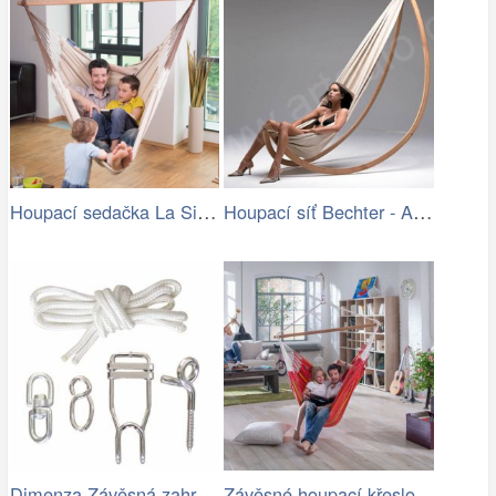
Houpací sedačka La Siesta Habana…
Houpací síť Bechter - Artedio.cz
Dimenza Závěsná zahradní souprava na…
Závěsné houpací křeslo