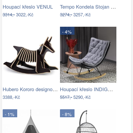
Tempo Kondela Stojan na závěsné křeslo…
Houpací křeslo VENUL
3314,-
3022,-Kč
3274,-
3257,-Kč
- 4%
Hubero Kororo designové houpací psi…
Houpací křeslo INDIGO Halmar
3388,-Kč
5517,-
5290,-Kč
- 1%
- 8%