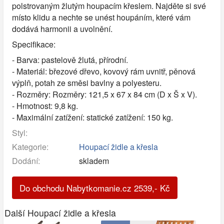
polstrovaným žlutým houpacím křeslem. Najděte si své
místo klidu a nechte se unést houpáním, které vám
dodává harmonii a uvolnění.
Specifikace:
- Barva: pastelově žlutá, přírodní.
- Materiál: březové dřevo, kovový rám uvnitř, pěnová
výplň, potah ze směsi bavlny a polyesteru.
- Rozměry: Rozměry: 121,5 x 67 x 84 cm (D x Š x V).
- Hmotnost: 9,8 kg.
- Maximální zatížení: statické zatížení: 150 kg.
Styl:
Kategorie:
Houpací židle a křesla
Dodání:
skladem
Do obchodu Nabytkomanie.cz
2539
,-
Kč
Další Houpací židle a křesla