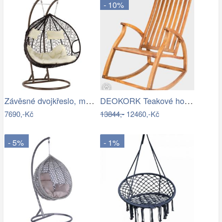
- 10%
Závěsné dvojkřeslo, měděná/hnědá…
DEOKORK Teakové houpací křeslo STEFANO
7690,-Kč
13844,-
12460,-Kč
- 5%
- 1%