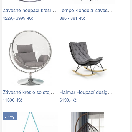
Závěsné houpací křeslo Houseland Imogen…
Tempo Kondela Závěsné křeslo AMADO 2…
4229,-
3999,-Kč
886,-
881,-Kč
Závesné kreslo so stojanom,…
Halmar Houpací designové křeslo Indigo,…
11390,-Kč
6190,-Kč
- 1%