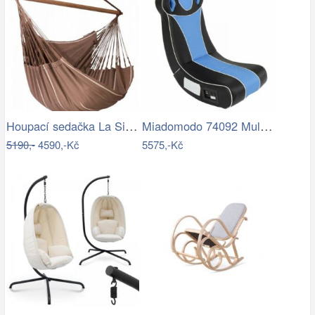
Houpací sedačka La Siesta HABANA - IN
Miadomodo 74092 Multimediální křeslo,…
5190,-
4590,-Kč
5575,-Kč