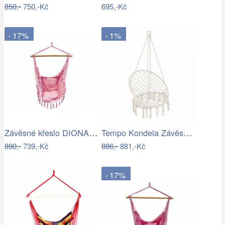
850,-
750,-Kč
695,-Kč
- 17%
- 1%
Závěsné křeslo DIONA starorůžová
Tempo Kondela Závěsné křeslo AMADO 2…
890,-
739,-Kč
886,-
881,-Kč
- 17%