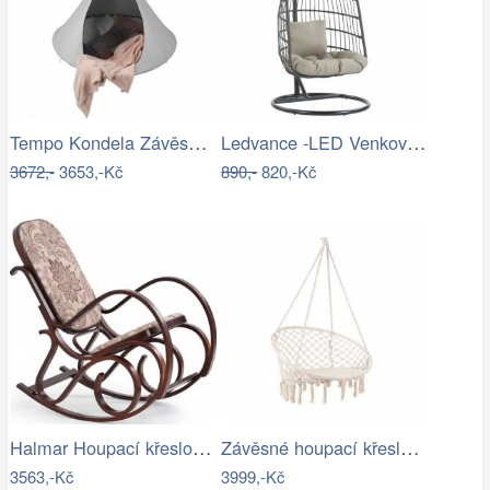
Tempo Kondela Závěsné houpací křeslo…
Ledvance -LED Venkovní nástěnné…
3672,-
3653,-Kč
890,-
820,-Kč
Halmar Houpací křeslo Max II ořech…
Závěsné houpací křeslo ve stylu hipís -…
3563,-Kč
3999,-Kč