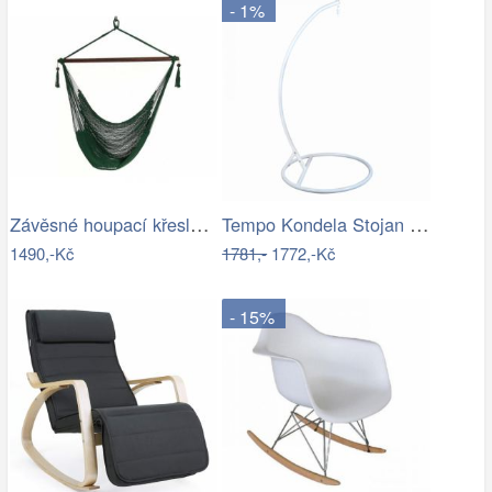
- 1%
Závěsné houpací křeslo Bustry,…
Tempo Kondela Stojan na závěsné houpací…
1490,-Kč
1781,-
1772,-Kč
- 15%