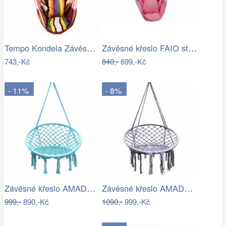
Tempo Kondela Závěsné houpací křeslo…
Závěsné křeslo FAIO starorůžová
743,-Kč
840,-
699,-Kč
- 11%
- 8%
Závěsné křeslo AMADO 2 NEW Tempo Kondela
Závěsné křeslo AMADO 2 NEW Tempo Kondela
999,-
890,-Kč
1090,-
999,-Kč