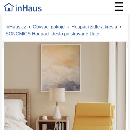
☰
InHaus.cz
›
Obývací pokoje
›
Houpací židle a křesla
›
SONGMICS Houpací křeslo polstrované žluté