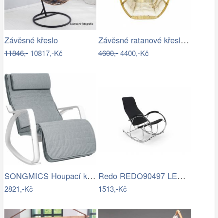
Závěsné ratanové křeslo GOLDIE - světlý…
Závěsné křeslo
11846,-
10817,-Kč
4600,-
4400,-Kč
SONGMICS Houpací křeslo Faux světle šedé
Redo REDO90497 LED venkovní nástěnné…
2821,-Kč
1513,-Kč