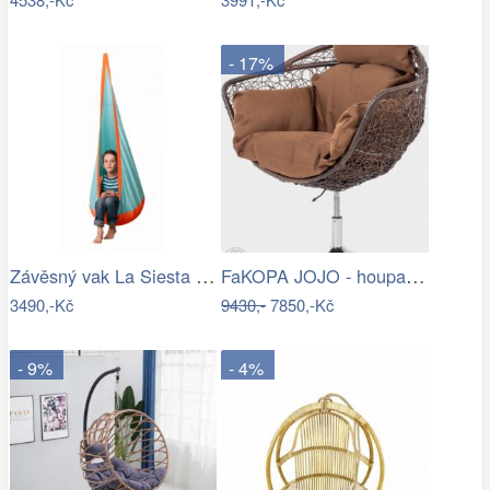
- 17%
Závěsný vak La Siesta JOKI Outdoor - IN
FaKOPA JOJO - houpací křeslo z ratanu…
3490,-Kč
9430,-
7850,-Kč
- 9%
- 4%