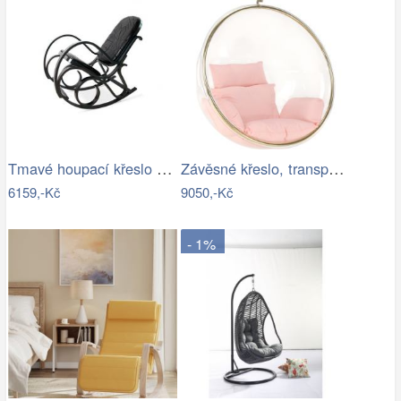
Tmavé houpací křeslo z přírodní ovčí…
Závěsné křeslo, transparentní/zlatá…
6159,-Kč
9050,-Kč
- 1%