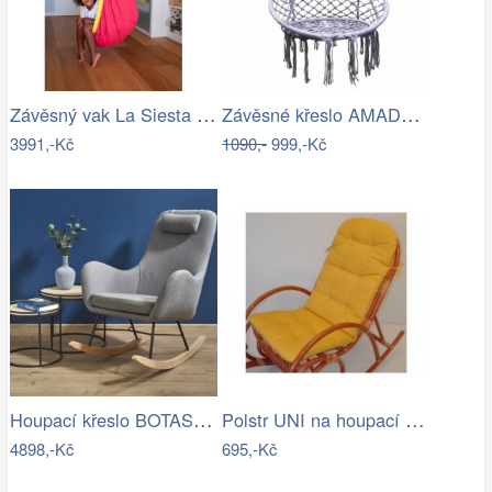
Závěsný vak La Siesta JOKI - IN
Závěsné křeslo AMADO 2 NEW Tempo Kondela
3991,-Kč
1090,-
999,-Kč
Houpací křeslo BOTAS Halmar
Polstr UNI na houpací křeslo - žlutý…
4898,-Kč
695,-Kč