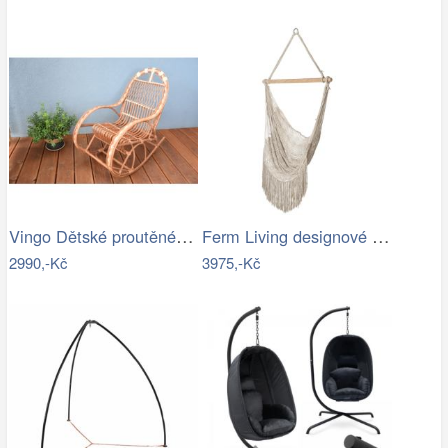
Vingo Dětské proutěné houpací křeslo
Ferm Living designové houpací sítě Path…
2990,-Kč
3975,-Kč