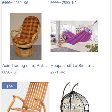
5190,-
4289,-Kč
8990,-
7590,-Kč
Axin Trading s.r.o. Ratanové houpací…
Houpací síť La Siesta ORQUIDEA - IN
6890,-Kč
2771,-Kč
- 10%