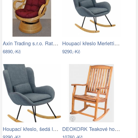
Axin Trading s.r.o. Ratanové houpací…
Houpací křeslo Merletti, látka šedá
6890,-Kč
9290,-Kč
Houpací křeslo, šedá látka / dřevo,…
DEOKORK Teakové houpací křeslo CLAUDIO
9290,-Kč
10760,-Kč