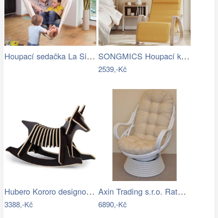
Houpací sedačka La Siesta Habana…
SONGMICS Houpací křeslo polstrované…
2539,-Kč
Hubero Kororo designové houpací psi…
Axin Trading s.r.o. Ratanové houpací…
3388,-Kč
6890,-Kč