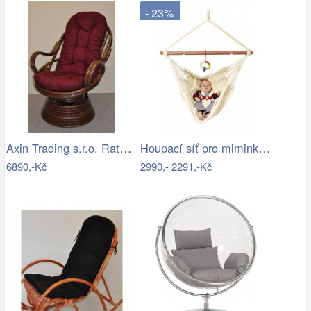
- 23%
Axin Trading s.r.o. Ratanové houpací…
Houpací síť pro miminka La Siesta…
6890,-Kč
2990,-
2291,-Kč