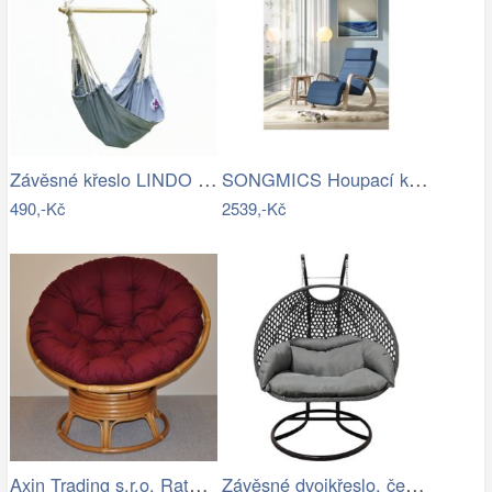
Závěsné křeslo LINDO NEW Tempo Kondela
SONGMICS Houpací křeslo polstrované…
490,-Kč
2539,-Kč
Axin Trading s.r.o. Ratanový papasan…
Závěsné dvojkřeslo, černá/šedá/tmavě…