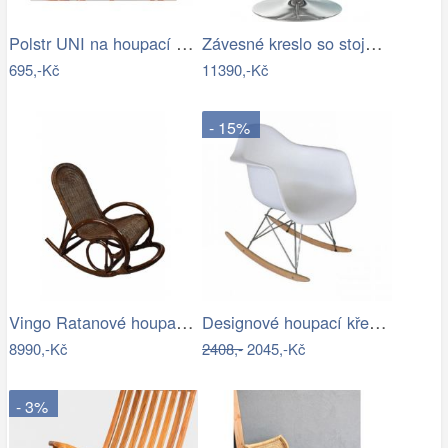
Polstr UNI na houpací křeslo - látka…
Závesné kreslo so stojanom,…
695,-Kč
11390,-Kč
- 15%
Vingo Ratanové houpací křeslo - tmavě…
Designové houpací křeslo - TK
8990,-Kč
2408,-
2045,-Kč
- 3%