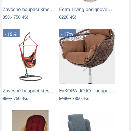
Závěsné houpací křeslo Nikes Blue
Ferm Living designové houpací sítě Path…
850,-
750,-Kč
6226,-Kč
- 12%
- 17%
Závěsné houpací křeslo Nikes Red
FaKOPA JOJO - houpací křeslo z ratanu…
850,-
750,-Kč
9430,-
7850,-Kč