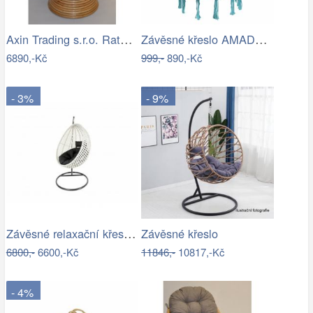
Axin Trading s.r.o. Ratanové houpací…
Závěsné křeslo AMADO 2 NEW Tempo Kondela
6890,-Kč
999,-
890,-Kč
- 3%
- 9%
Závěsné relaxační křeslo CANDY
Závěsné křeslo
6800,-
6600,-Kč
11846,-
10817,-Kč
- 4%