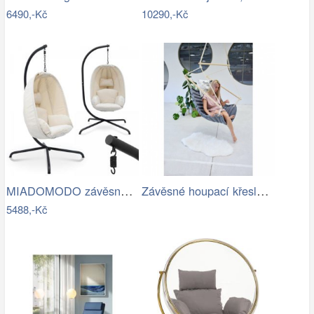
6490,-Kč
10290,-Kč
MIADOMODO závěsné houpací křeslo béžové…
Závěsné houpací křeslo CHILLO, šedé
5488,-Kč