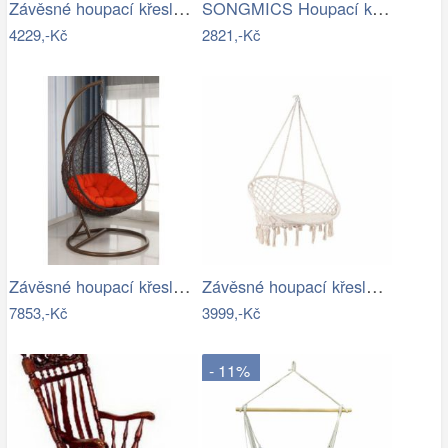
Závěsné houpací křeslo Houseland Imogen…
SONGMICS Houpací křeslo Faux světle šedé
4229,-Kč
2821,-Kč
Závěsné houpací křeslo - AX
Závěsné houpací křeslo ve stylu hipís -…
7853,-Kč
3999,-Kč
- 11%