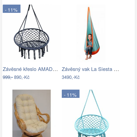
- 11%
Závěsné křeslo AMADO 2 NEW Tempo Kondela
Závěsný vak La Siesta JOKI Outdoor - IN
999,-
890,-Kč
3490,-Kč
- 11%