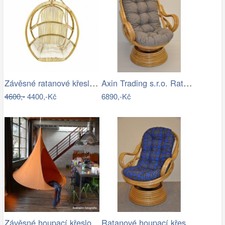
Závěsné ratanové křeslo GOLDIE - světlý…
Axin Trading s.r.o. Ratanové houpací…
4600,-
4400,-Kč
6890,-Kč
Ratanové houpací křeslo - AX
Závěsné houpací křeslo