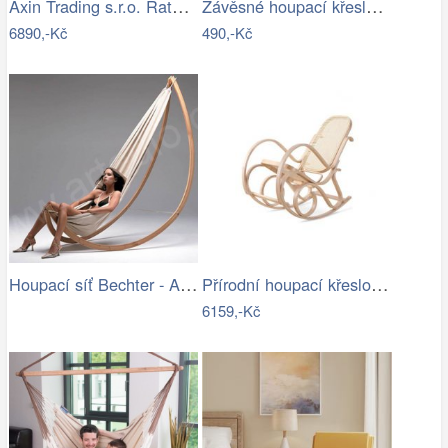
Axin Trading s.r.o. Ratanové houpací…
Závěsné houpací křeslo Cozyz pásek…
6890,-Kč
490,-Kč
Houpací síť Bechter - Artedio.cz
Přírodní houpací křeslo s výpletem - AT
6159,-Kč