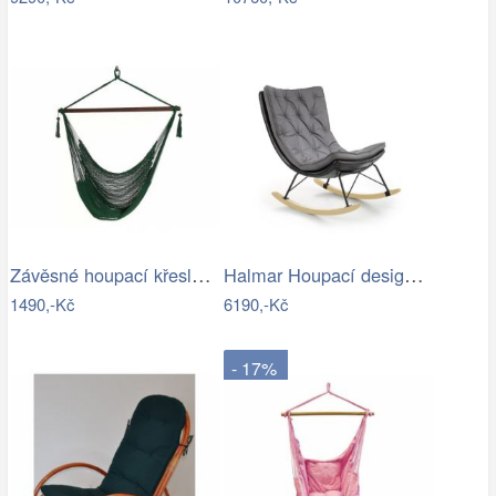
Závěsné houpací křeslo Bustry,…
Halmar Houpací designové křeslo Indigo,…
1490,-Kč
6190,-Kč
- 17%