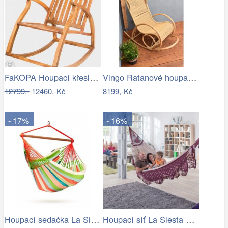
FaKOPA Houpací křeslo dřevěné teak…
Vingo Ratanové houpací křeslo
12799,-
12460,-Kč
8199,-Kč
- 17%
- 16%
Houpací sedačka La Siesta DOMINGO - IN
Houpací síť La Siesta BOSSANOVA family …