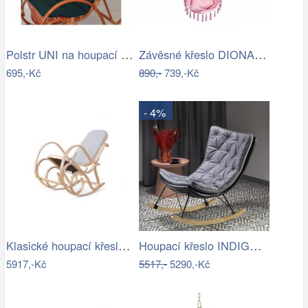
Polstr UNI na houpací křeslo - látka…
Závěsné křeslo DIONA starorůžová
695,-Kč
890,-
739,-Kč
- 4%
Klasické houpací křeslo - AT
Houpací křeslo INDIGO Halmar
5917,-Kč
5517,-
5290,-Kč