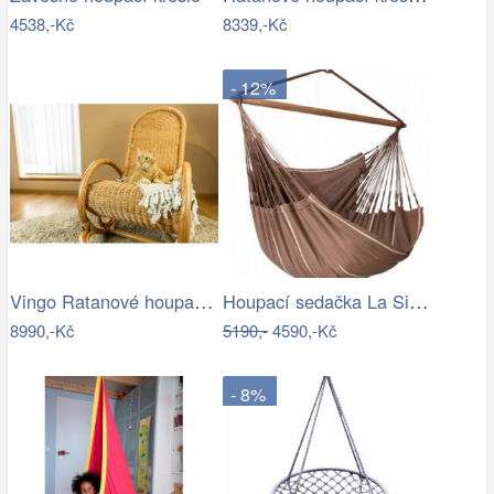
4538,-Kč
8339,-Kč
- 12%
Vingo Ratanové houpací křeslo - medové
Houpací sedačka La Siesta HABANA - IN
8990,-Kč
5190,-
4590,-Kč
- 8%