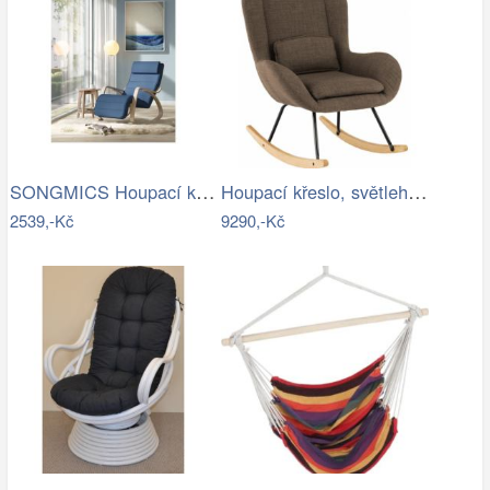
SONGMICS Houpací křeslo polstrované…
Houpací křeslo, světlehnědá látka /…
2539,-Kč
9290,-Kč