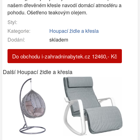
našem dřevěném křesle navodí domácí atmosféru a
pohodu. Ošetřeno teakovým olejem.
Styl:
Kategorie:
Houpací židle a křesla
Dodání:
skladem
Do obchodu i-zahradninabytek.cz
12460
,-
Kč
Další Houpací židle a křesla