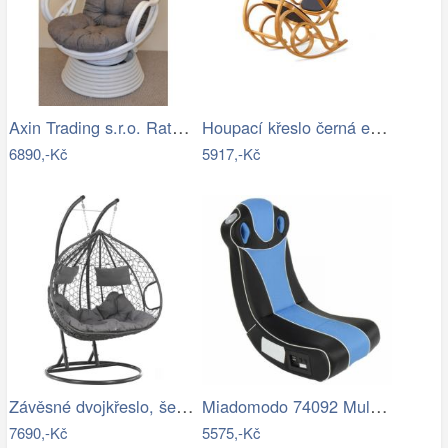
Axin Trading s.r.o. Ratanové houpací…
Houpací křeslo černá ekokůže - AT
6890,-Kč
5917,-Kč
Závěsné dvojkřeslo, šedá, DALVEA 2 NEW…
Miadomodo 74092 Multimediální křeslo,…
7690,-Kč
5575,-Kč