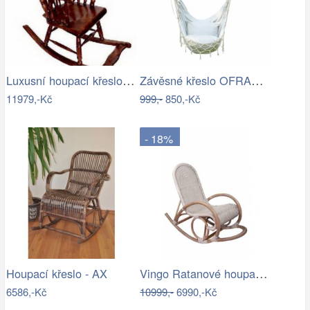
Luxusní houpací křeslo - EL
Závěsné křeslo OFRAME Tempo Kondela
11979,-Kč
999,-
850,-Kč
- 18%
Vingo Ratanové houpací křeslo - bílá…
Houpací křeslo - AX
6586,-Kč
10999,-
6990,-Kč