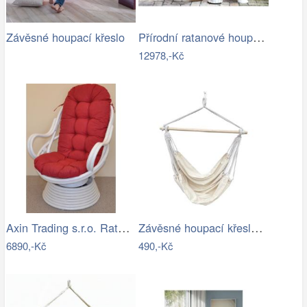
Přírodní ratanové houpací křeslo Old…
Závěsné houpací křeslo
12978,-Kč
Axin Trading s.r.o. Ratanové houpací…
Závěsné houpací křeslo Cozyz béžová
6890,-Kč
490,-Kč