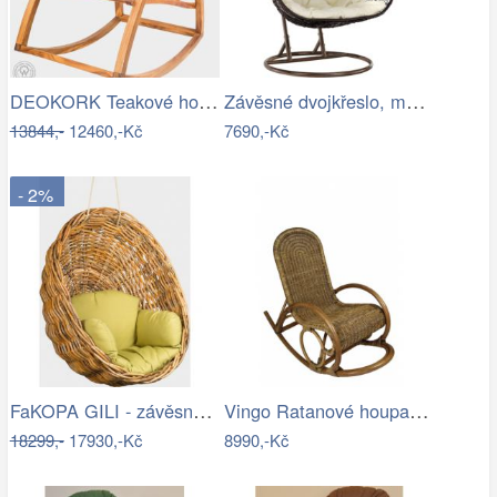
DEOKORK Teakové houpací křeslo STEFANO
Závěsné dvojkřeslo, měděná/hnědá…
13844,-
12460,-Kč
7690,-Kč
- 2%
FaKOPA GILI - závěsné křeslo Valentina…
Vingo Ratanové houpací křeslo - hnědé
18299,-
17930,-Kč
8990,-Kč