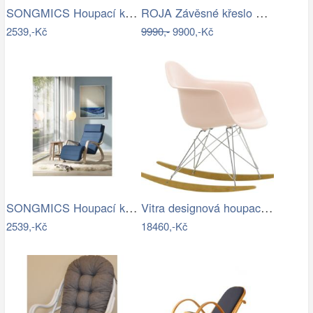
SONGMICS Houpací křeslo polstrované…
ROJA Závěsné křeslo CALI antracit
2539,-Kč
9990,-
9900,-Kč
SONGMICS Houpací křeslo polstrované…
Vitra designová houpací křesla RAR
2539,-Kč
18460,-Kč