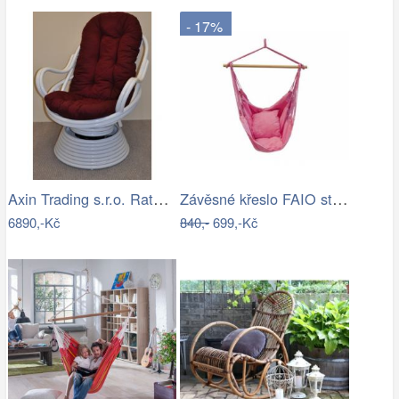
- 17%
Axin Trading s.r.o. Ratanové houpací…
Závěsné křeslo FAIO starorůžová
6890,-Kč
840,-
699,-Kč