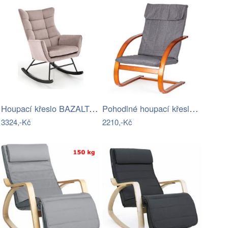
Houpací křeslo BAZALTO béžová
Pohodlné houpací křeslo ModernHome |…
3324,-Kč
2210,-Kč