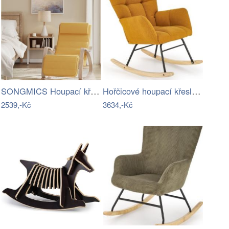
SONGMICS Houpací křeslo polstrované…
Hořčicové houpací křeslo VASCO
2539,-Kč
3634,-Kč