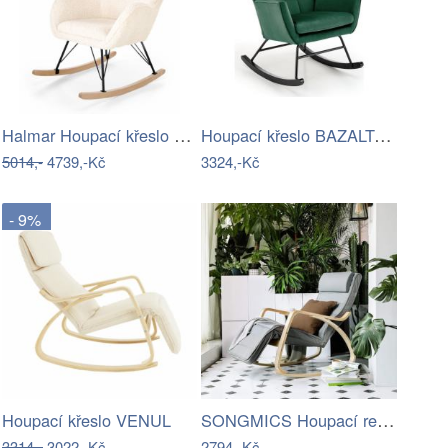
Halmar Houpací křeslo LIBERTO 2 -…
Houpací křeslo BAZALTO tmavě zelená
5014,-
4739,-Kč
3324,-Kč
- 9%
SONGMICS Houpací relaxační křeslo…
Houpací křeslo VENUL
3314,-
3022,-Kč
2794,-Kč