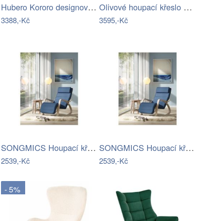
Hubero Kororo designové houpací psi…
Olivové houpací křeslo BELMIRO
3388,-Kč
3595,-Kč
SONGMICS Houpací křeslo polstrované…
SONGMICS Houpací křeslo polstrované…
2539,-Kč
2539,-Kč
- 5%