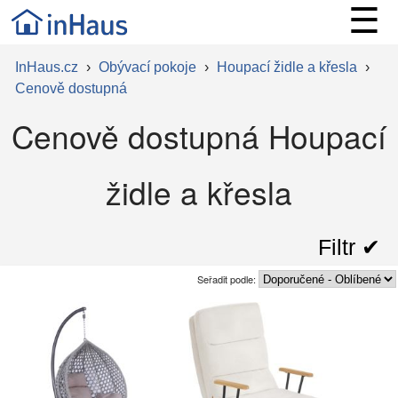
☰
InHaus.cz
›
Obývací pokoje
›
Houpací židle a křesla
›
Cenově dostupná
Cenově dostupná Houpací
židle a křesla
Filtr ✔︎
Seřadit podle: