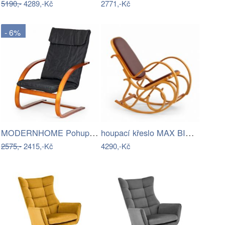
5190,-
4289,-Kč
2771,-Kč
- 6%
MODERNHOME Pohupovací křeslo Simex…
houpací křeslo MAX BIS PLUS - doprava…
2575,-
2415,-Kč
4290,-Kč