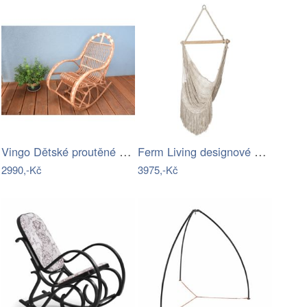
Vingo Dětské proutěné houpací křeslo
Ferm Living designové houpací sítě Path…
2990,-Kč
3975,-Kč