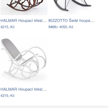
HALMAR Houpací křeslo Mexus wenge
BIZZOTTO Šedé houpací křeslo SIBILLA
4215,-Kč
5400,-
4050,-Kč
HALMAR Houpací křeslo Maxov bílé
4215,-Kč