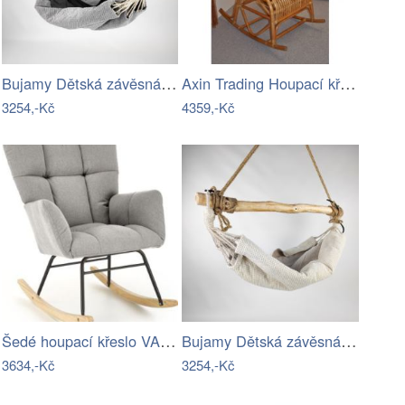
Bujamy Dětská závěsná houpací síť…
Axin Trading Houpací křeslo Klasik…
3254,-Kč
4359,-Kč
Šedé houpací křeslo VASCO
Bujamy Dětská závěsná houpací síť…
3634,-Kč
3254,-Kč