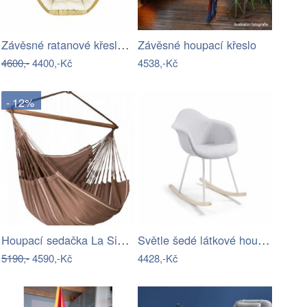
Závěsné ratanové křeslo GOLDIE - světlý…
Závěsné houpací křeslo
4600,-
4400,-Kč
4538,-Kč
- 12%
Houpací sedačka La Siesta HABANA - IN
Světle šedé látkové houpací křeslo Kave…
5190,-
4590,-Kč
4428,-Kč