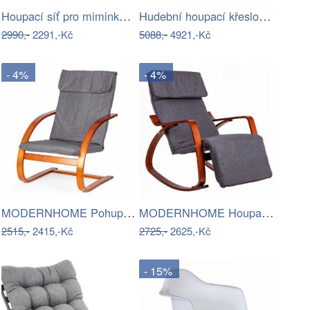
Houpací síť pro miminka La Siesta…
Hudební houpací křeslo Dekorhome
2990,-
2291,-Kč
5088,-
4921,-Kč
- 4%
- 4%
MODERNHOME Pohupovací křeslo Simex šedo…
MODERNHOME Houpací křeslo Berden šedo…
2515,-
2415,-Kč
2725,-
2625,-Kč
- 15%