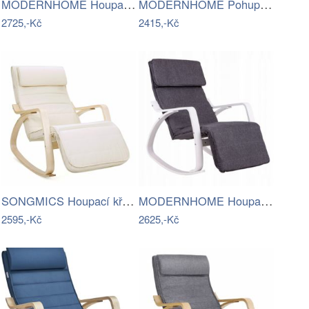
MODERNHOME Houpací křeslo Goodhome Pita…
MODERNHOME Pohupovací křeslo Simex šedo…
2725,-Kč
2415,-Kč
SONGMICS Houpací křeslo Ben béžové
MODERNHOME Houpací křeslo Berden šedo…
2595,-Kč
2625,-Kč