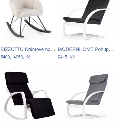
BIZZOTTO Krémové houpací křeslo SIBILLA
MODERNHOME Pohupovací křeslo Simex…
5400,-
4050,-Kč
2415,-Kč