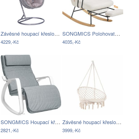
Závěsné houpací křeslo Houseland Imogen…
SONGMICS Polohovatelné houpací křeslo…
4229,-Kč
4035,-Kč
SONGMICS Houpací křeslo Faux světle šedé
Závěsné houpací křeslo ve stylu hipís -…
2821,-Kč
3999,-Kč