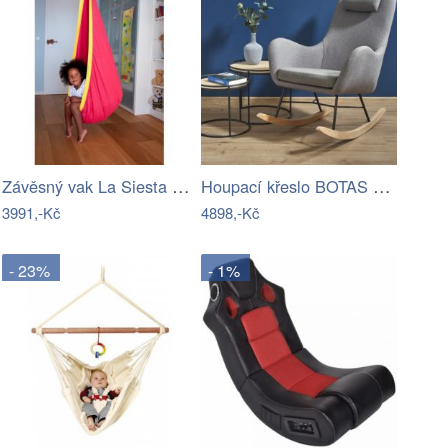
Závěsný vak La Siesta JOKI - IN
Houpací křeslo BOTAS Halmar
3991,-Kč
4898,-Kč
- 23%
- 1%