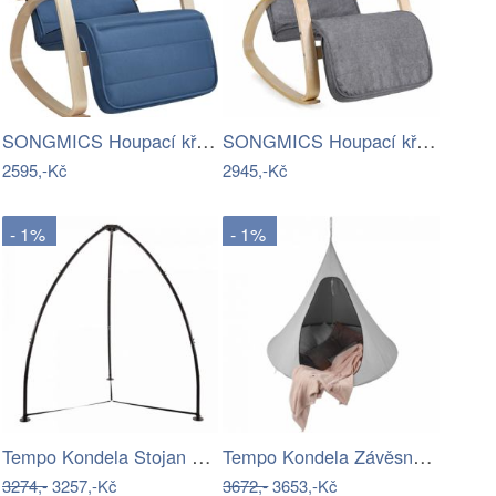
SONGMICS Houpací křeslo Brenda modré
SONGMICS Houpací křeslo Ben světle šedé
2595,-Kč
2945,-Kč
- 1%
- 1%
Tempo Kondela Stojan na závěsné křeslo…
Tempo Kondela Závěsné houpací křeslo…
3274,-
3257,-Kč
3672,-
3653,-Kč