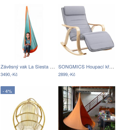
Závěsný vak La Siesta JOKI Outdoor - IN
SONGMICS Houpací křeslo Alex světle šedé
3490,-Kč
2899,-Kč
- 4%