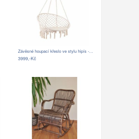
Závěsné houpací křeslo ve stylu hipís -…
3999,-Kč