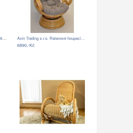
Závěsné ratanové křeslo GOLDIE - světlý…
Axin Trading s.r.o. Ratanové houpací…
6890,-Kč