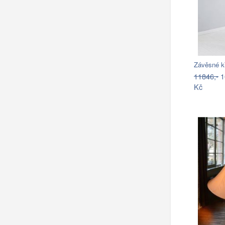
Závěsné k
11846,-
1
Kč