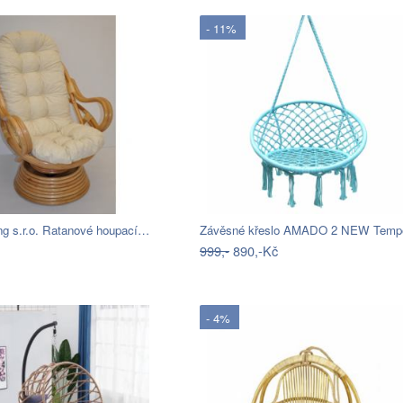
- 11%
ng s.r.o. Ratanové houpací…
999,-
890,-Kč
- 4%