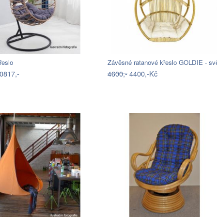
řeslo
0817,-
4600,-
4400,-Kč