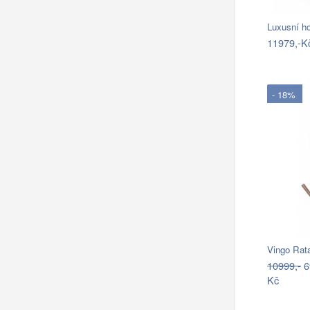
Luxusní ho
11979,-K
- 18%
Vingo Rata
10999,-
6
Kč