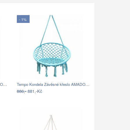
- 1%
Tempo Kondela Závěsné křeslo AMADO 2…
Tempo Kondela Závěsné křeslo AMADO 2…
886,-
881,-Kč