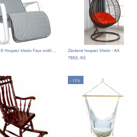
SONGMICS Houpací křeslo Faux světle šedé
Závěsné houpací křeslo - AX
7853,-Kč
- 11%