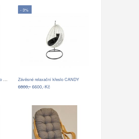
- 3%
Závěsné křeslo AMADO 2 NEW Tempo Kondela
Závěsné relaxační křeslo CANDY
6800,-
6600,-Kč