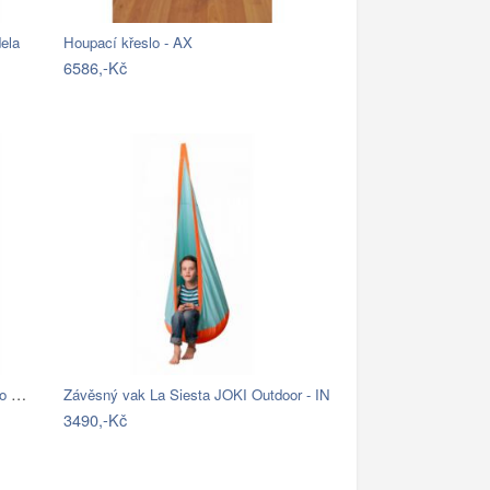
ela
Houpací křeslo - AX
6586,-Kč
Závěsné křeslo AMADO 2 NEW Tempo Kondela
Závěsný vak La Siesta JOKI Outdoor - IN
3490,-Kč