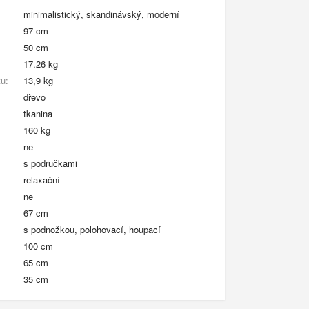
minimalistický, skandinávský, moderní
97 cm
50 cm
17.26 kg
u:
13,9 kg
dřevo
tkanina
160 kg
ne
s područkami
relaxační
ne
67 cm
s podnožkou, polohovací, houpací
100 cm
65 cm
35 cm