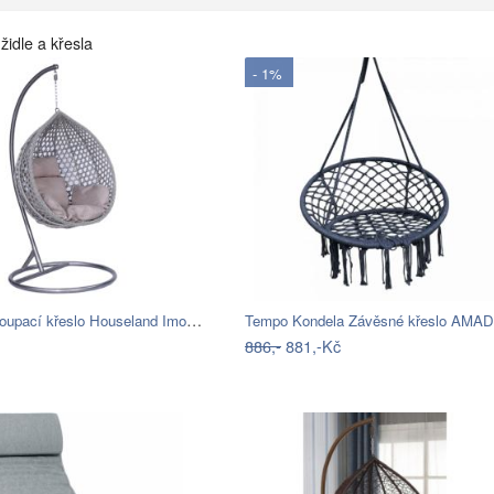
židle a křesla
- 1%
Závěsné houpací křeslo Houseland Imogen…
886,-
881,-Kč