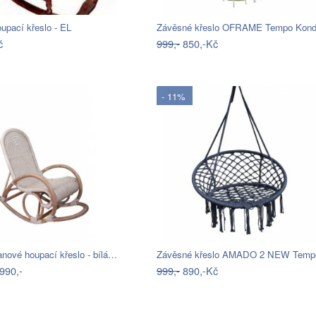
upací křeslo - EL
Závěsné křeslo OFRAME Tempo Kond
č
999,-
850,-Kč
- 11%
nové houpací křeslo - bílá…
990,-
999,-
890,-Kč