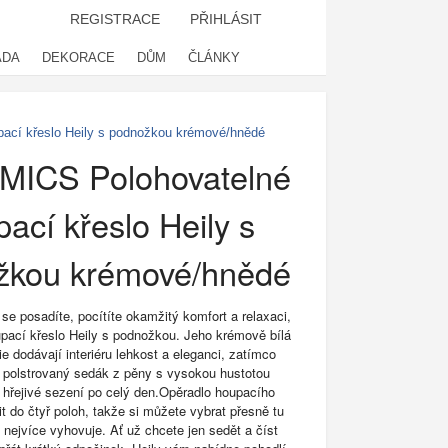
REGISTRACE
PŘIHLÁSIT
ADA
DEKORACE
DŮM
ČLÁNKY
cí křeslo Heily s podnožkou krémové/hnědé
ICS Polohovatelné
ací křeslo Heily s
žkou krémové/hnědé
se posadíte, pocítíte okamžitý komfort a relaxaci,
upací křeslo Heily s podnožkou. Jeho krémově bílá
ie dodávají interiéru lehkost a eleganci, zatímco
 polstrovaný sedák z pěny s vysokou hustotou
a hřejivé sezení po celý den.Opěradlo houpacího
it do čtyř poloh, takže si můžete vybrat přesně tu
 nejvíce vyhovuje. Ať už chcete jen sedět a číst