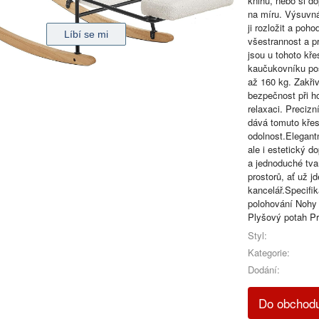
knihu, nebo si d
na míru. Výsuvná
ji rozložit a poh
všestrannost a pr
jsou u tohoto kř
kaučukovníku pos
až 160 kg. Zakři
bezpečnost při h
relaxaci. Precizn
dává tomuto křes
odolnost.Elegantn
ale i estetický 
a jednoduché tva
prostorů, ať už j
kancelář.Specif
polohování Nohy
Plyšový potah Pr
Styl:
Kategorie:
Dodání:
Do obchod