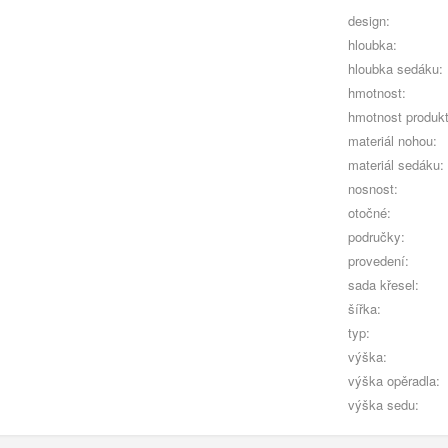
design:
hloubka:
hloubka sedáku:
hmotnost:
hmotnost produkt
materiál nohou:
materiál sedáku:
nosnost:
otočné:
područky:
provedení:
sada křesel:
šířka:
typ:
výška:
výška opěradla:
výška sedu: