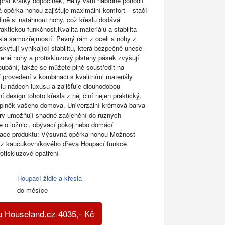
opřát krátký odpočinek, Heily vám nabídne pohodlí
 opěrka nohou zajišťuje maximální komfort – stačí
odlně si natáhnout nohy, což křeslu dodává
aktickou funkčnost.Kvalita materiálů a stabilita
esla samozřejmostí. Pevný rám z oceli a nohy z
kytují vynikající stabilitu, která bezpečně unese
vené nohy a protiskluzový plstěný pásek zvyšují
oupání, takže se můžete plně soustředit na
í provedení v kombinaci s kvalitními materiály
lu nádech luxusu a zajišťuje dlouhodobou
í design tohoto křesla z něj činí nejen praktický,
doplněk vašeho domova. Univerzální krémová barva
ry umožňují snadné začlenění do různých
de o ložnici, obývací pokoj nebo domácí
ikace produktu: Výsuvná opěrka nohou Možnost
 z kaučukovníkového dřeva Houpací funkce
otiskluzové opatření
Houpací židle a křesla
do měsíce
u Houseland.cz
4035
,-
Kč