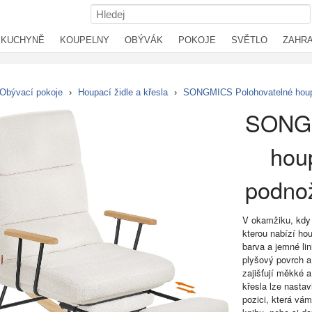
KUCHYNĚ
KOUPELNY
OBÝVÁK
POKOJE
SVĚTLO
ZAHR
Obývací pokoje
›
Houpací židle a křesla
›
SONGMICS Polohovatelné houpa
SONGM
houp
podno
V okamžiku, kdy 
kterou nabízí ho
barva a jemné lin
plyšový povrch a
zajišťují měkké 
křesla lze nastav
pozici, která vám