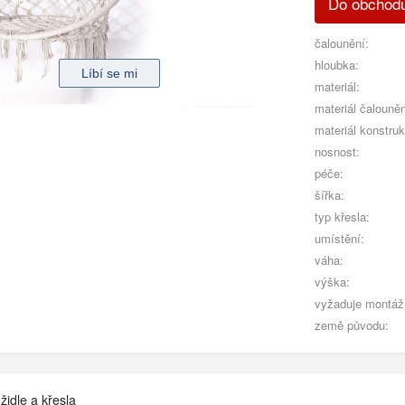
Do obchod
čalounění:
hloubka:
materiál:
materiál čalouněn
materiál konstru
nosnost:
péče:
šířka:
typ křesla:
umístění:
váha:
výška:
vyžaduje montáž
země původu:
židle a křesla