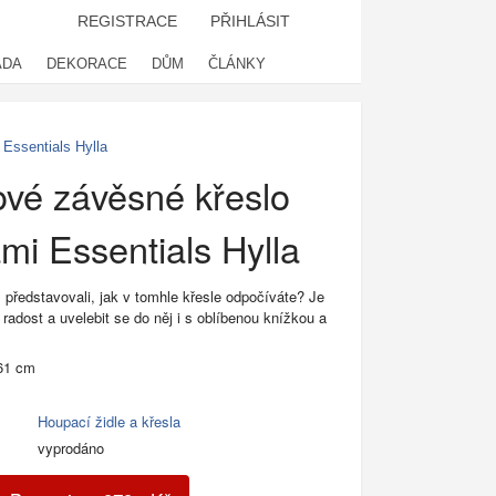
REGISTRACE
PŘIHLÁSIT
ADA
DEKORACE
DŮM
ČLÁNKY
Essentials Hylla
vé závěsné křeslo
i Essentials Hylla
už představovali, jak v tomhle křesle odpočíváte? Je
 radost a uvelebit se do něj i s oblíbenou knížkou a
61 cm
Houpací židle a křesla
vyprodáno