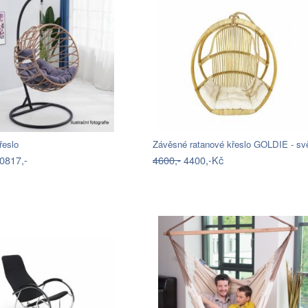
řeslo
0817,-
4600,-
4400,-Kč