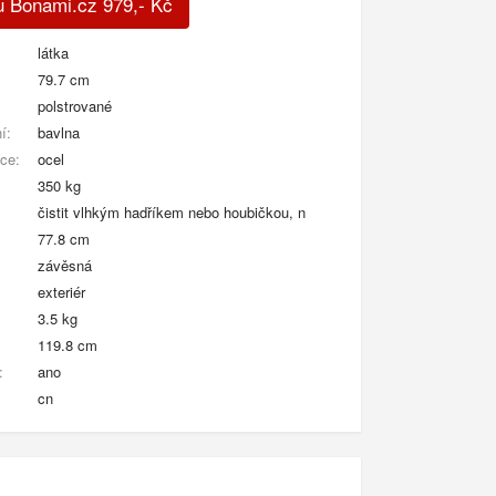
u Bonami.cz
979
,-
Kč
látka
79.7 cm
polstrované
í:
bavlna
kce:
ocel
350 kg
čistit vlhkým hadříkem nebo houbičkou, n
77.8 cm
závěsná
exteriér
3.5 kg
119.8 cm
:
ano
cn