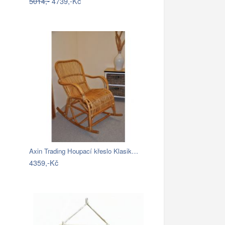
5014,-
4739,-Kč
Axin Trading Houpací křeslo Klasik…
4359,-Kč