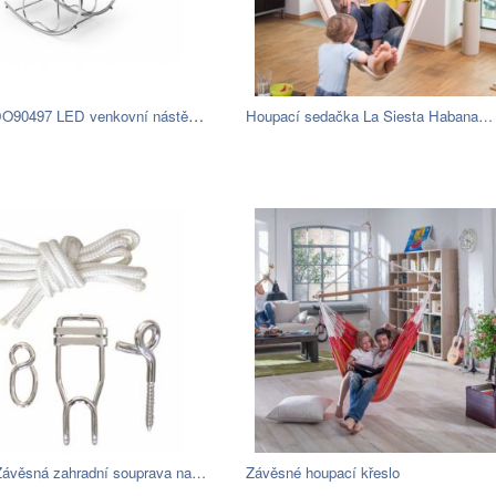
Redo REDO90497 LED venkovní nástěnné…
Houpací sedačka La Siesta Habana…
ávěsná zahradní souprava na…
Závěsné houpací křeslo