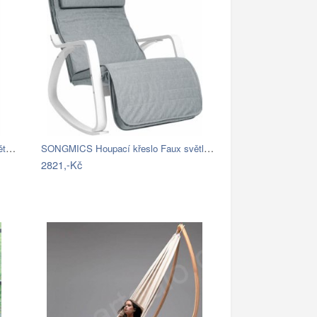
Závěsné ratanové křeslo GOLDIE - světlý…
SONGMICS Houpací křeslo Faux světle šedé
2821,-Kč