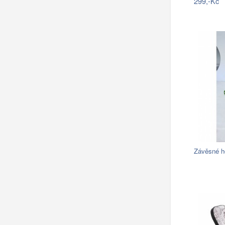
299,-Kč
Závěsné h