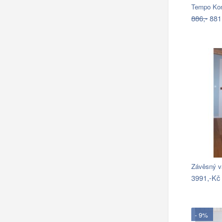
886,-
881
Závěsný v
3991,-Kč
- 9%