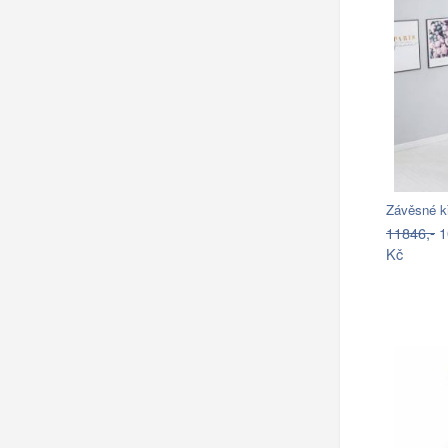
Závěsné k
11846,-
1
Kč