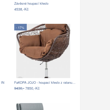
Závěsné houpací křeslo
4538,-Kč
- 17%
 IN
FaKOPA JOJO - houpací křeslo z ratanu…
9430,-
7850,-Kč