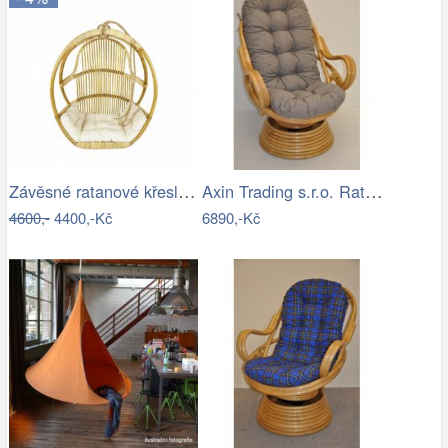
Závěsné ratanové křeslo GOLDIE - světlý…
Axin Trading s.r.o. Ratanové houpací…
4600,-
4400,-Kč
6890,-Kč