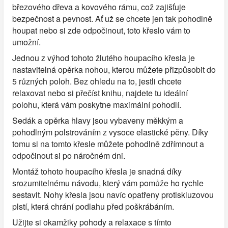
březového dřeva a kovového rámu, což zajišťuje
bezpečnost a pevnost. Ať už se chcete jen tak pohodlně
houpat nebo si zde odpočinout, toto křeslo vám to
umožní.
Jednou z výhod tohoto žlutého houpacího křesla je
nastavitelná opěrka nohou, kterou můžete přizpůsobit do
5 různých poloh. Bez ohledu na to, jestli chcete
relaxovat nebo si přečíst knihu, najdete tu ideální
polohu, která vám poskytne maximální pohodlí.
Sedák a opěrka hlavy jsou vybaveny měkkým a
pohodlným polstrováním z vysoce elastické pěny. Díky
tomu si na tomto křesle můžete pohodlně zdřímnout a
odpočinout si po náročném dni.
Montáž tohoto houpacího křesla je snadná díky
srozumitelnému návodu, který vám pomůže ho rychle
sestavit. Nohy křesla jsou navíc opatřeny protiskluzovou
plstí, která chrání podlahu před poškrábáním.
Užijte si okamžiky pohody a relaxace s tímto