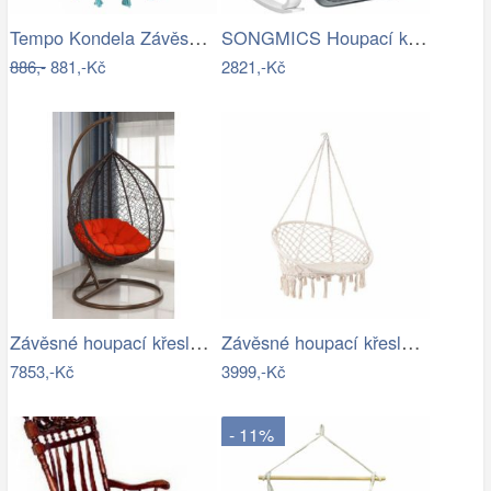
Tempo Kondela Závěsné křeslo AMADO 2…
SONGMICS Houpací křeslo Faux světle šedé
886,-
881,-Kč
2821,-Kč
Závěsné houpací křeslo - AX
Závěsné houpací křeslo ve stylu hipís -…
7853,-Kč
3999,-Kč
- 11%