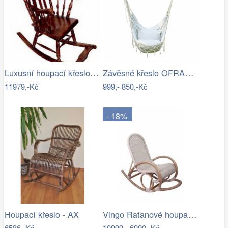
Luxusní houpací křeslo - EL
Závěsné křeslo OFRAME Tempo Kondela
11979,-Kč
999,-
850,-Kč
- 18%
Vingo Ratanové houpací křeslo - bílá…
Houpací křeslo - AX
6586,-Kč
10999,-
6990,-Kč