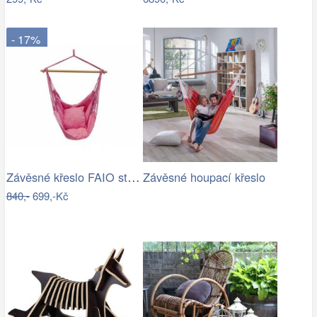
- 17%
Závěsné křeslo FAIO starorůžová
Závěsné houpací křeslo
840,-
699,-Kč