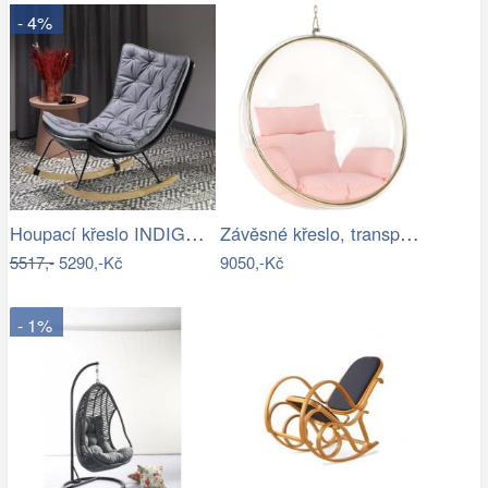
- 4%
Houpací křeslo INDIGO Halmar
Závěsné křeslo, transparentní/zlatá…
5517,-
5290,-Kč
9050,-Kč
- 1%