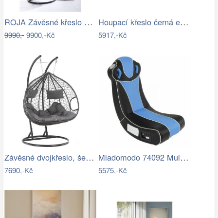
ROJA Závěsné křeslo CALI antracit
Houpací křeslo černá ekokůže - AT
9990,-
9900,-Kč
5917,-Kč
Závěsné dvojkřeslo, šedá, DALVEA 2 NEW…
Miadomodo 74092 Multimediální křeslo,…
7690,-Kč
5575,-Kč