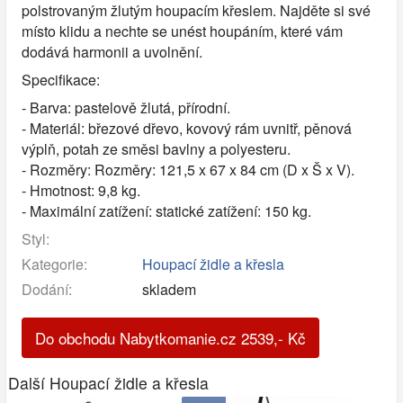
polstrovaným žlutým houpacím křeslem. Najděte si své
místo klidu a nechte se unést houpáním, které vám
dodává harmonii a uvolnění.
Specifikace:
- Barva: pastelově žlutá, přírodní.
- Materiál: březové dřevo, kovový rám uvnitř, pěnová
výplň, potah ze směsi bavlny a polyesteru.
- Rozměry: Rozměry: 121,5 x 67 x 84 cm (D x Š x V).
- Hmotnost: 9,8 kg.
- Maximální zatížení: statické zatížení: 150 kg.
Styl:
Kategorie:
Houpací židle a křesla
Dodání:
skladem
Do obchodu Nabytkomanie.cz
2539
,-
Kč
Další Houpací židle a křesla