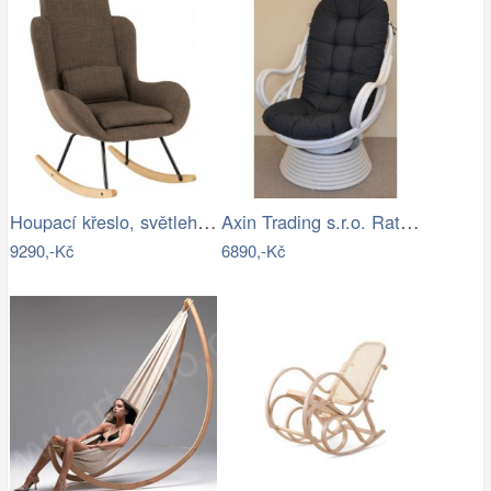
Houpací křeslo, světlehnědá látka /…
Axin Trading s.r.o. Ratanové houpací…
9290,-Kč
6890,-Kč