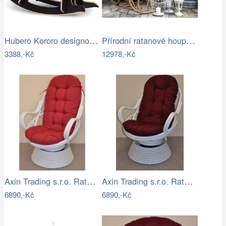
Hubero Kororo designové houpací psi…
Přírodní ratanové houpací křeslo Old…
3388,-Kč
12978,-Kč
Axin Trading s.r.o. Ratanové houpací…
Axin Trading s.r.o. Ratanové houpací…
6890,-Kč
6890,-Kč