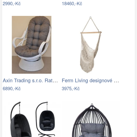
2990,-Kč
18460,-Kč
Axin Trading s.r.o. Ratanové houpací…
Ferm Living designové houpací sítě Path…
6890,-Kč
3975,-Kč