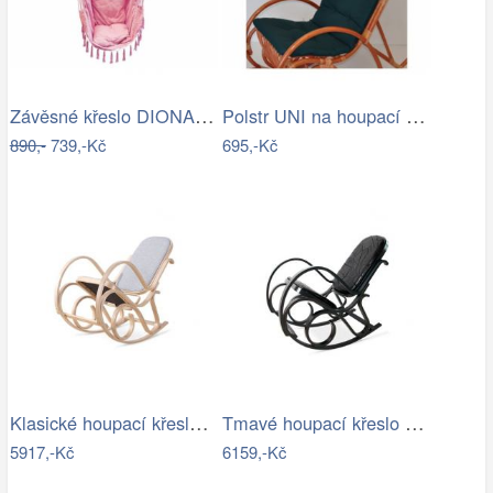
Závěsné křeslo DIONA starorůžová
Polstr UNI na houpací křeslo - látka…
890,-
739,-Kč
695,-Kč
Klasické houpací křeslo - AT
Tmavé houpací křeslo z přírodní ovčí…
5917,-Kč
6159,-Kč