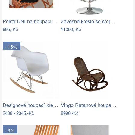
Polstr UNI na houpací křeslo - látka…
Závesné kreslo so stojanom,…
695,-Kč
11390,-Kč
- 15%
Designové houpací křeslo - TK
Vingo Ratanové houpací křeslo - tmavě…
2408,-
2045,-Kč
8990,-Kč
- 3%