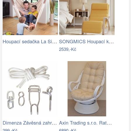
Houpací sedačka La Siesta Habana…
SONGMICS Houpací křeslo polstrované…
2539,-Kč
Dimenza Závěsná zahradní souprava na…
Axin Trading s.r.o. Ratanové houpací…
299,-Kč
6890,-Kč