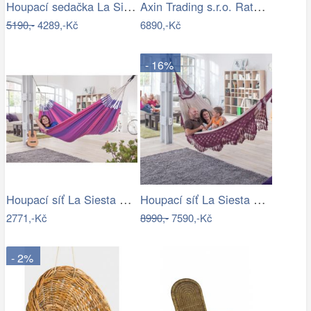
Houpací sedačka La Siesta DOMINGO - IN
Axin Trading s.r.o. Ratanové houpací…
5190,-
4289,-Kč
6890,-Kč
- 16%
Houpací síť La Siesta ORQUIDEA - IN
Houpací síť La Siesta BOSSANOVA family …
2771,-Kč
8990,-
7590,-Kč
- 2%