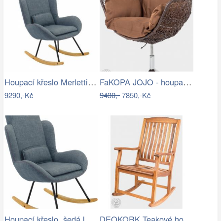
Houpací křeslo Merletti, látka šedá
FaKOPA JOJO - houpací křeslo z ratanu…
9290,-Kč
9430,-
7850,-Kč
Houpací křeslo, šedá látka / dřevo,…
DEOKORK Teakové houpací křeslo CLAUDIO