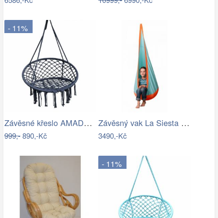
- 11%
Závěsné křeslo AMADO 2 NEW Tempo Kondela
Závěsný vak La Siesta JOKI Outdoor - IN
999,-
890,-Kč
3490,-Kč
- 11%