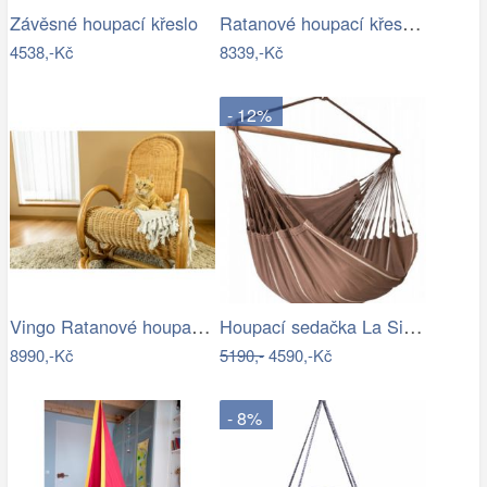
Ratanové houpací křeslo - AX
Závěsné houpací křeslo
4538,-Kč
8339,-Kč
- 12%
Vingo Ratanové houpací křeslo - medové
Houpací sedačka La Siesta HABANA - IN
8990,-Kč
5190,-
4590,-Kč
- 8%