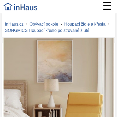
☰
InHaus.cz
›
Obývací pokoje
›
Houpací židle a křesla
›
SONGMICS Houpací křeslo polstrované žluté