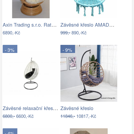
Axin Trading s.r.o. Ratanové houpací…
Závěsné křeslo AMADO 2 NEW Tempo Kondela
6890,-Kč
999,-
890,-Kč
- 3%
- 9%
Závěsné relaxační křeslo CANDY
Závěsné křeslo
6800,-
6600,-Kč
11846,-
10817,-Kč
- 4%