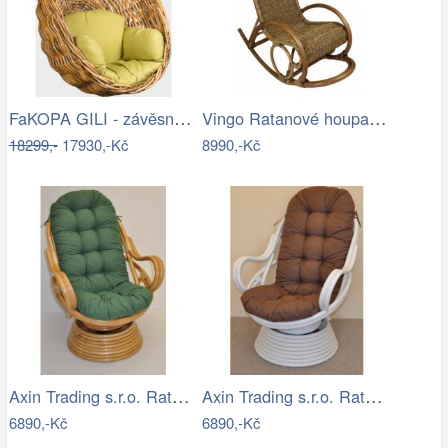
FaKOPA GILI - závěsné křeslo Valentina…
Vingo Ratanové houpací křeslo - hnědé
18299,-
17930,-Kč
8990,-Kč
Axin Trading s.r.o. Ratanové houpací…
Axin Trading s.r.o. Ratanové houpací…
6890,-Kč
6890,-Kč