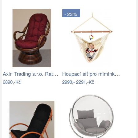
- 23%
Axin Trading s.r.o. Ratanové houpací…
Houpací síť pro miminka La Siesta…
6890,-Kč
2990,-
2291,-Kč