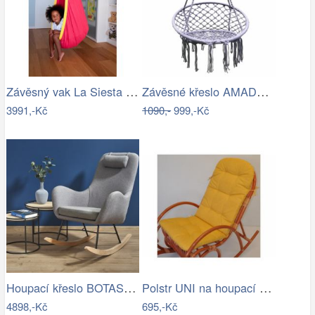
Závěsný vak La Siesta JOKI - IN
Závěsné křeslo AMADO 2 NEW Tempo Kondela
3991,-Kč
1090,-
999,-Kč
Houpací křeslo BOTAS Halmar
Polstr UNI na houpací křeslo - žlutý…
4898,-Kč
695,-Kč