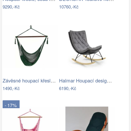
9290,-Kč
10760,-Kč
Závěsné houpací křeslo Bustry,…
Halmar Houpací designové křeslo Indigo,…
1490,-Kč
6190,-Kč
- 17%