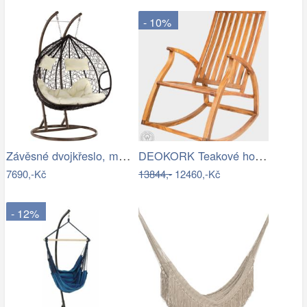
- 10%
Závěsné dvojkřeslo, měděná/hnědá…
DEOKORK Teakové houpací křeslo STEFANO
7690,-Kč
13844,-
12460,-Kč
- 12%