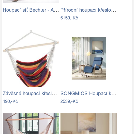
Houpací síť Bechter - Artedio.cz
Přírodní houpací křeslo s výpletem - AT
6159,-Kč
Závěsné houpací křeslo Cozyz pásek…
SONGMICS Houpací křeslo polstrované…
490,-Kč
2539,-Kč