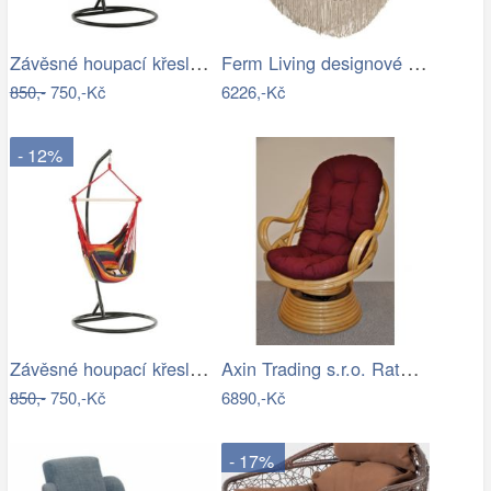
Závěsné houpací křeslo Nikes Blue
Ferm Living designové houpací sítě Path…
850,-
750,-Kč
6226,-Kč
- 12%
Závěsné houpací křeslo Nikes Red
Axin Trading s.r.o. Ratanové houpací…
850,-
750,-Kč
6890,-Kč
- 17%