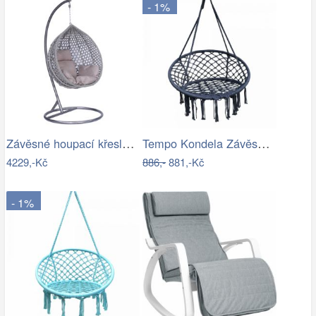
- 1%
Závěsné houpací křeslo Houseland Imogen…
Tempo Kondela Závěsné křeslo AMADO 2…
4229,-Kč
886,-
881,-Kč
- 1%