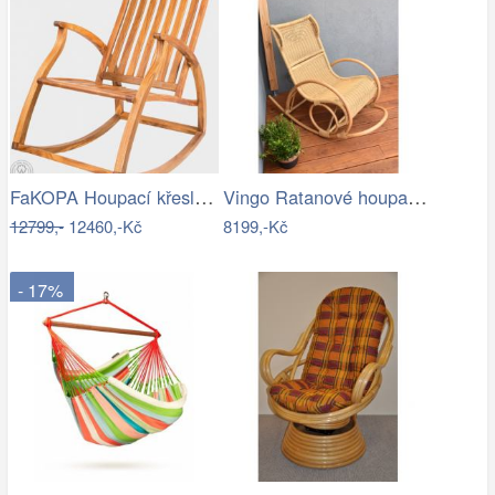
FaKOPA Houpací křeslo dřevěné teak…
Vingo Ratanové houpací křeslo
12799,-
12460,-Kč
8199,-Kč
- 17%