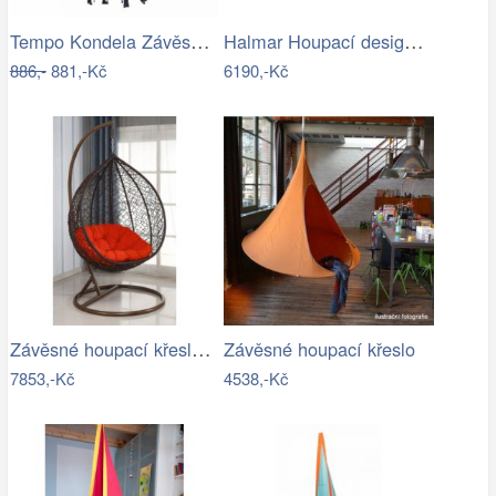
Tempo Kondela Závěsné křeslo AMADO 2…
Halmar Houpací designové křeslo Indigo,…
886,-
881,-Kč
6190,-Kč
Závěsné houpací křeslo - AX
Závěsné houpací křeslo
7853,-Kč
4538,-Kč