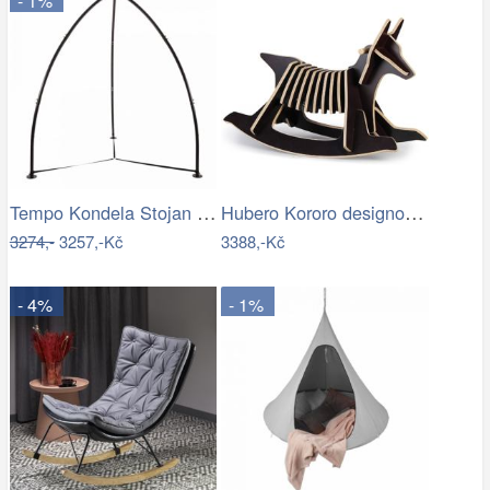
- 1%
Tempo Kondela Stojan na závěsné křeslo…
Hubero Kororo designové houpací psi…
3274,-
3257,-Kč
3388,-Kč
- 4%
- 1%