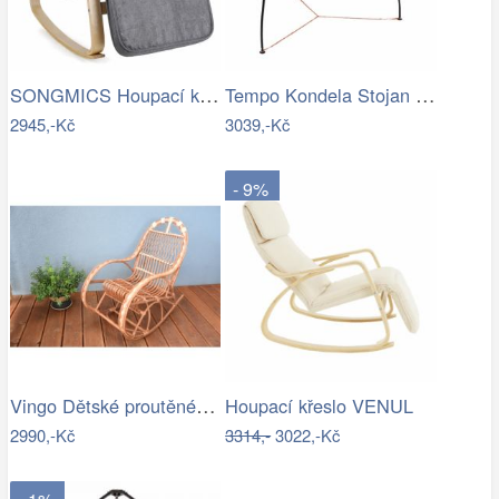
SONGMICS Houpací křeslo Ben světle šedé
Tempo Kondela Stojan pro závěsné křeslo…
2945,-Kč
3039,-Kč
- 9%
Vingo Dětské proutěné houpací křeslo
Houpací křeslo VENUL
2990,-Kč
3314,-
3022,-Kč