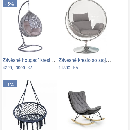
- 5%
Závěsné houpací křeslo Houseland Imogen…
Závesné kreslo so stojanom,…
4229,-
3999,-Kč
11390,-Kč
- 1%