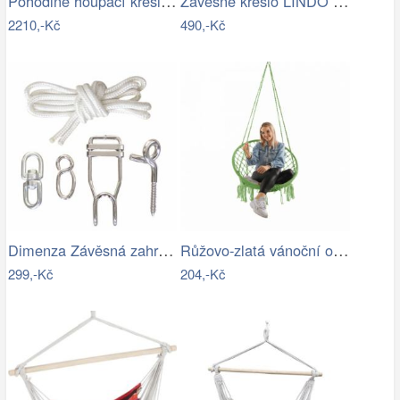
Pohodlné houpací křeslo ModernHome |…
Závěsné křeslo LINDO NEW Tempo Kondela
2210,-Kč
490,-Kč
Dimenza Závěsná zahradní souprava na…
Růžovo-zlatá vánoční ozdoba Cupcake - Ø…
299,-Kč
204,-Kč