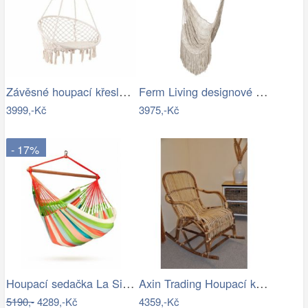
Závěsné houpací křeslo ve stylu hipís -…
Ferm Living designové houpací sítě Path…
3999,-Kč
3975,-Kč
- 17%
Houpací sedačka La Siesta DOMINGO - IN
Axin Trading Houpací křeslo Klasik…
5190,-
4289,-Kč
4359,-Kč