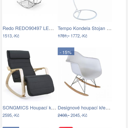
Redo REDO90497 LED venkovní nástěnné…
Tempo Kondela Stojan na závěsné houpací…
1513,-Kč
1781,-
1772,-Kč
- 15%
SONGMICS Houpací křeslo Ben šedé
Designové houpací křeslo - TK
2595,-Kč
2408,-
2045,-Kč