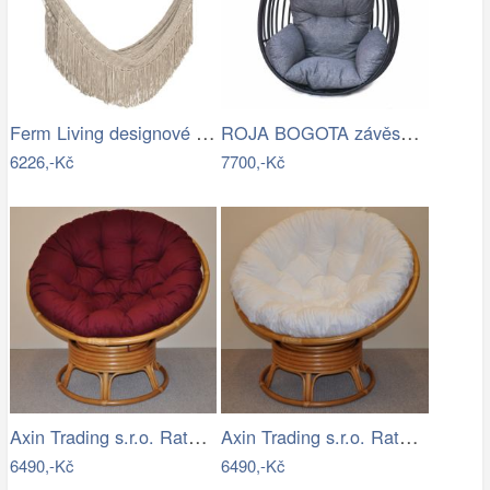
Ferm Living designové houpací sítě Path…
ROJA BOGOTA závěsné křeslo - bez…
6226,-Kč
7700,-Kč
Axin Trading s.r.o. Ratanový papasan…
Axin Trading s.r.o. Ratanový papasan…
6490,-Kč
6490,-Kč