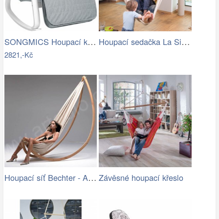
SONGMICS Houpací křeslo Faux světle šedé
Houpací sedačka La Siesta Habana…
2821,-Kč
Houpací síť Bechter - Artedio.cz
Závěsné houpací křeslo