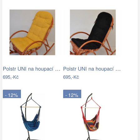
Polstr UNI na houpací křeslo - žlutý…
Polstr UNI na houpací křeslo - látka…
695,-Kč
695,-Kč
- 12%
- 12%