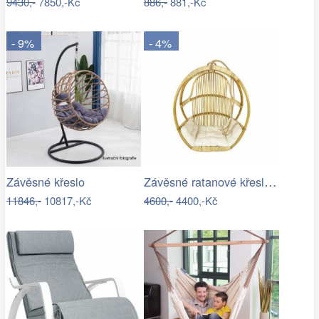
9430,-
7850,-Kč
886,-
881,-Kč
- 9%
- 4%
Závěsné ratanové křeslo GOLDIE - světlý…
Závěsné křeslo
11846,-
10817,-Kč
4600,-
4400,-Kč