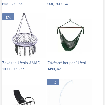
840,-
699,-Kč
999,-
890,-Kč
- 8%
Závěsné křeslo AMADO 2 NEW Tempo Kondela
Závěsné houpací křeslo Bustry,…
1090,-
999,-Kč
1490,-Kč
- 1%