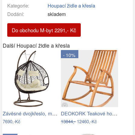
Kategorie:
Houpací židle a křesla
Dodání:
skladem
Do obchodu M-byt
2291
,-
Kč
Další Houpací židle a křesla
- 10%
Závěsné dvojkřeslo, měděná/hnědá…
DEOKORK Teakové houpací křeslo STEFANO
7690,-Kč
13844,-
12460,-Kč