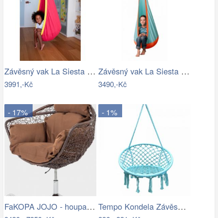
Závěsný vak La Siesta JOKI - IN
Závěsný vak La Siesta JOKI Outdoor - IN
3991,-Kč
3490,-Kč
- 17%
- 1%
FaKOPA JOJO - houpací křeslo z ratanu…
Tempo Kondela Závěsné křeslo AMADO 2…