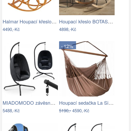
Halmar Houpací křeslo MAX BIS 95x52 cm…
Houpací křeslo BOTAS Halmar
4490,-Kč
4898,-Kč
- 12%
MIADOMODO závěsné houpací křeslo…
Houpací sedačka La Siesta HABANA - IN
5488,-Kč
5190,-
4590,-Kč