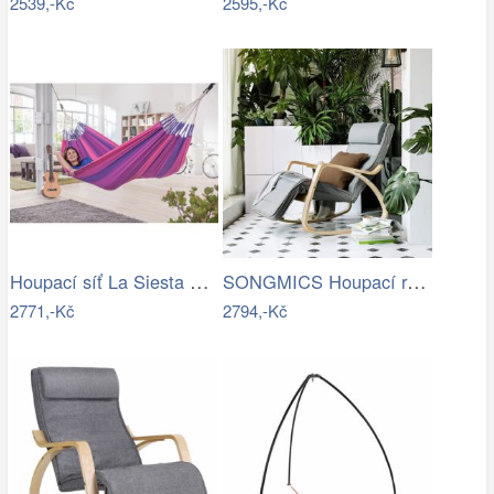
2539,-Kč
2595,-Kč
Houpací síť La Siesta ORQUIDEA - IN
SONGMICS Houpací relaxační křeslo…
2771,-Kč
2794,-Kč