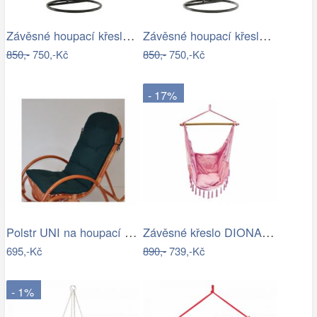
Závěsné houpací křeslo Nikes Blue
Závěsné houpací křeslo Nikes Red
850,-
750,-Kč
850,-
750,-Kč
- 17%
Polstr UNI na houpací křeslo - látka…
Závěsné křeslo DIONA starorůžová
695,-Kč
890,-
739,-Kč
- 1%