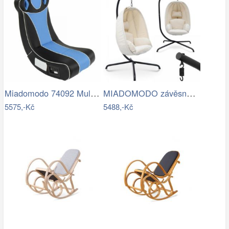
Miadomodo 74092 Multimediální křeslo,…
MIADOMODO závěsné houpací křeslo béžové…
5575,-Kč
5488,-Kč