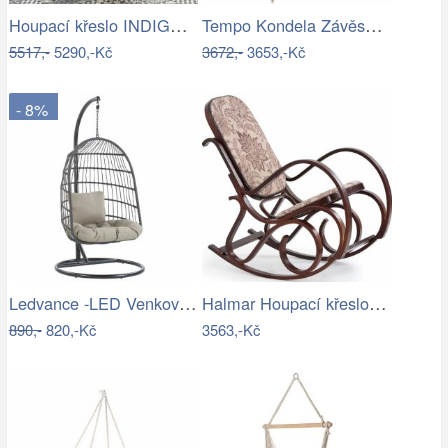
Houpací křeslo INDIGO Halmar
Tempo Kondela Závěsné houpací křeslo…
5517,-
5290,-Kč
3672,-
3653,-Kč
- 8%
Ledvance -LED Venkovní nástěnné…
Halmar Houpací křeslo Max II ořech…
890,-
820,-Kč
3563,-Kč