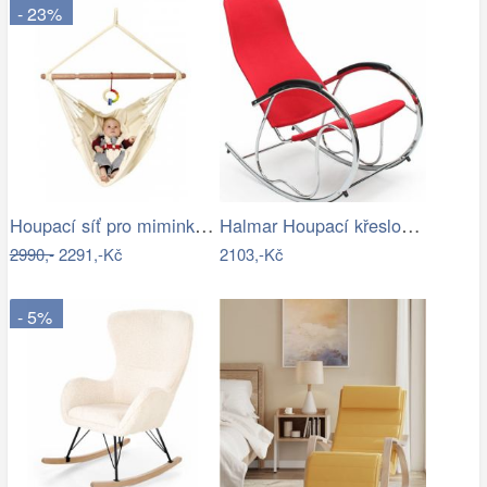
- 23%
Houpací síť pro miminka La Siesta…
Halmar Houpací křeslo Ben 2 - černé
2990,-
2291,-Kč
2103,-Kč
- 5%