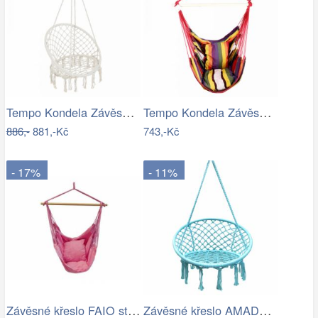
Tempo Kondela Závěsné křeslo AMADO 2…
Tempo Kondela Závěsné houpací křeslo…
886,-
881,-Kč
743,-Kč
- 17%
- 11%
Závěsné křeslo FAIO starorůžová
Závěsné křeslo AMADO 2 NEW Tempo Kondela