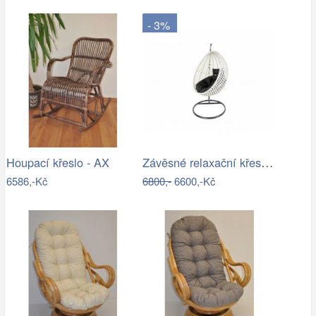
- 3%
Závěsné relaxační křeslo CANDY
Houpací křeslo - AX
6586,-Kč
6800,-
6600,-Kč