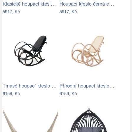
Klasické houpací křeslo - AT
Houpací křeslo černá ekokůže - AT
5917,-Kč
5917,-Kč
Tmavé houpací křeslo z přírodní ovčí…
Přírodní houpací křeslo s výpletem - AT
6159,-Kč
6159,-Kč