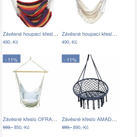
Závěsné houpací křeslo Cozyz pásek…
Závěsné houpací křeslo Cozyz béžová
490,-Kč
490,-Kč
- 11%
- 11%
Závěsné křeslo OFRAME Tempo Kondela
Závěsné křeslo AMADO 2 NEW Tempo Kondela
999,-
850,-Kč
999,-
890,-Kč