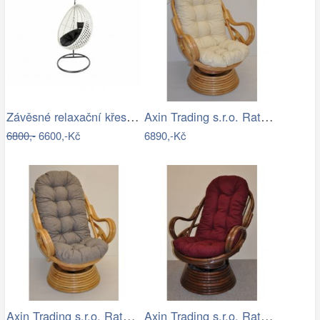
Závěsné relaxační křeslo CANDY
Axin Trading s.r.o. Ratanové houpací…
6800,-
6600,-Kč
6890,-Kč
Axin Trading s.r.o. Ratanové houpací…
Axin Trading s.r.o. Ratanové houpací…