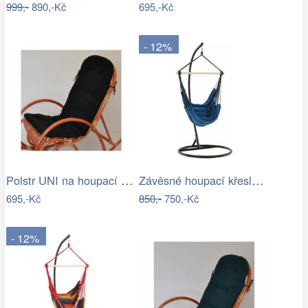
999,-
890,-Kč
695,-Kč
- 12%
Polstr UNI na houpací křeslo - látka…
Závěsné houpací křeslo Nikes Blue
695,-Kč
850,-
750,-Kč
- 12%