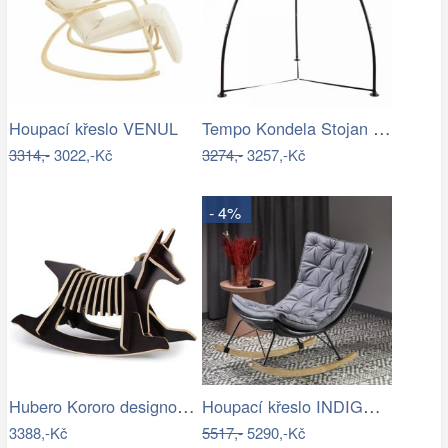
Tempo Kondela Stojan na závěsné křeslo…
Houpací křeslo VENUL
3314,-
3022,-Kč
3274,-
3257,-Kč
- 4%
Hubero Kororo designové houpací psi…
Houpací křeslo INDIGO Halmar
3388,-Kč
5517,-
5290,-Kč