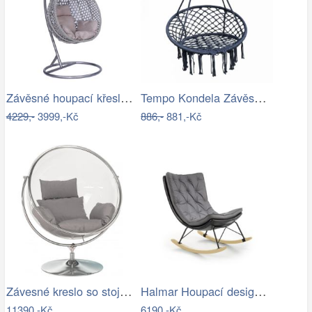
Závěsné houpací křeslo Houseland Imogen…
Tempo Kondela Závěsné křeslo AMADO 2…
4229,-
3999,-Kč
886,-
881,-Kč
Závesné kreslo so stojanom,…
Halmar Houpací designové křeslo Indigo,…
11390,-Kč
6190,-Kč