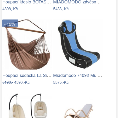
Houpací křeslo BOTAS Halmar
MIADOMODO závěsné houpací křeslo…
4898,-Kč
5488,-Kč
- 12%
Houpací sedačka La Siesta HABANA - IN
Miadomodo 74092 Multimediální křeslo,…
5190,-
4590,-Kč
5575,-Kč