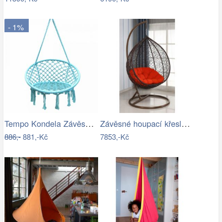
- 1%
Tempo Kondela Závěsné křeslo AMADO 2…
Závěsné houpací křeslo - AX
886,-
881,-Kč
7853,-Kč