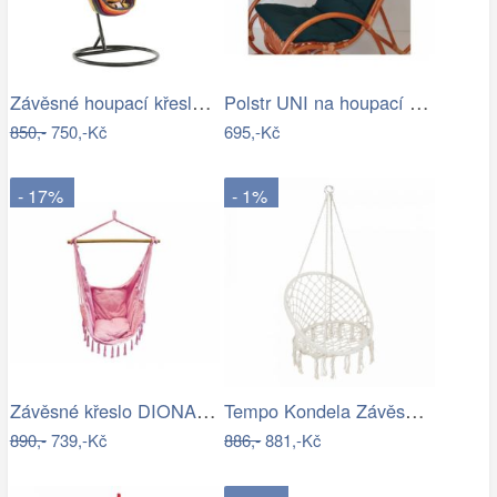
Závěsné houpací křeslo Nikes Red
Polstr UNI na houpací křeslo - látka…
850,-
750,-Kč
695,-Kč
- 17%
- 1%
Závěsné křeslo DIONA starorůžová
Tempo Kondela Závěsné křeslo AMADO 2…
890,-
739,-Kč
886,-
881,-Kč