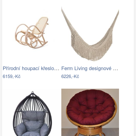
Přírodní houpací křeslo s výpletem - AT
Ferm Living designové houpací sítě Path…
6159,-Kč
6226,-Kč