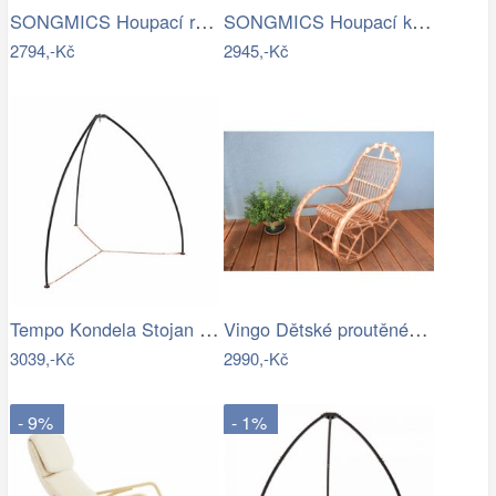
SONGMICS Houpací relaxační křeslo…
SONGMICS Houpací křeslo Ben světle šedé
2794,-Kč
2945,-Kč
Tempo Kondela Stojan pro závěsné křeslo…
Vingo Dětské proutěné houpací křeslo
3039,-Kč
2990,-Kč
- 9%
- 1%