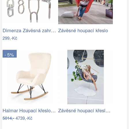
Dimenza Závěsná zahradní souprava na…
Závěsné houpací křeslo
299,-Kč
- 5%
Halmar Houpací křeslo LIBERTO 2 -…
Závěsné houpací křeslo CHILLO, šedé
5014,-
4739,-Kč