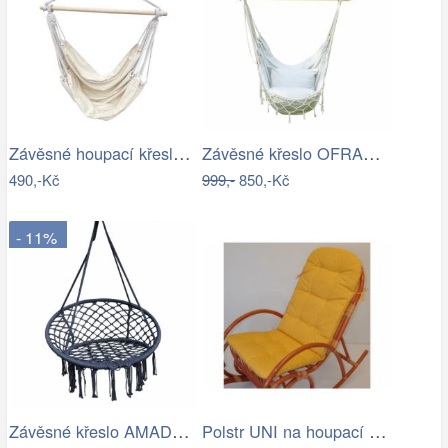
Závěsné houpací křeslo Cozyz béžová
Závěsné křeslo OFRAME Tempo Kondela
490,-Kč
999,-
850,-Kč
- 11%
Závěsné křeslo AMADO 2 NEW Tempo Kondela
Polstr UNI na houpací křeslo - žlutý…