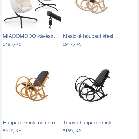
MIADOMODO závěsné houpací křeslo béžové…
Klasické houpací křeslo - AT
5488,-Kč
5917,-Kč
Houpací křeslo černá ekokůže - AT
Tmavé houpací křeslo z přírodní ovčí…
5917,-Kč
6159,-Kč