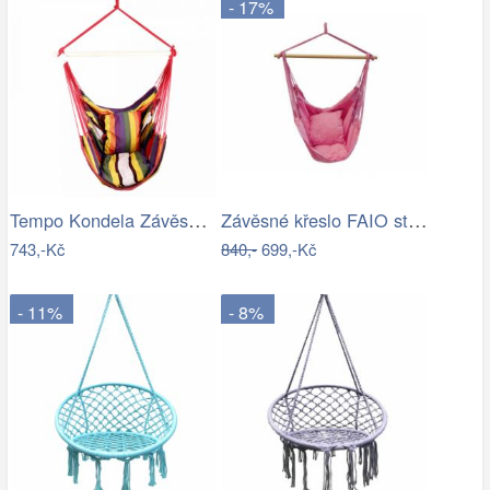
- 17%
Tempo Kondela Závěsné houpací křeslo…
Závěsné křeslo FAIO starorůžová
743,-Kč
840,-
699,-Kč
- 11%
- 8%