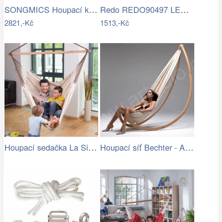
SONGMICS Houpací křeslo Faux světle šedé
Redo REDO90497 LED venkovní nástěnné…
2821,-Kč
1513,-Kč
Houpací sedačka La Siesta Habana…
Houpací síť Bechter - Artedio.cz