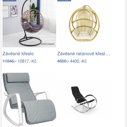
Závěsné ratanové křeslo GOLDIE - světlý…
Závěsné křeslo
11846,-
10817,-Kč
4600,-
4400,-Kč