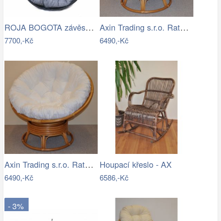
ROJA BOGOTA závěsné křeslo - bez…
Axin Trading s.r.o. Ratanový papasan…
7700,-Kč
6490,-Kč
Axin Trading s.r.o. Ratanový papasan…
Houpací křeslo - AX
6490,-Kč
6586,-Kč
- 3%