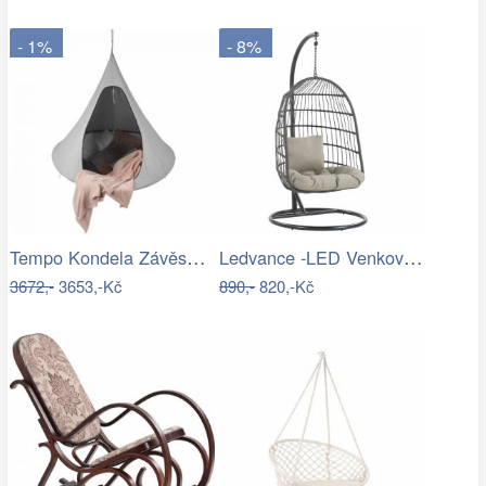
- 1%
- 8%
Tempo Kondela Závěsné houpací křeslo…
Ledvance -LED Venkovní nástěnné…
3672,-
3653,-Kč
890,-
820,-Kč