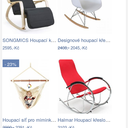
SONGMICS Houpací křeslo Ben šedé
Designové houpací křeslo - TK
2595,-Kč
2408,-
2045,-Kč
- 23%
Houpací síť pro miminka La Siesta…
Halmar Houpací křeslo Ben 2 - černé
2990,-
2291,-Kč
2103,-Kč