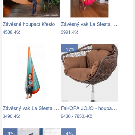
Závěsný vak La Siesta JOKI - IN
Závěsné houpací křeslo
4538,-Kč
3991,-Kč
- 17%
Závěsný vak La Siesta JOKI Outdoor - IN
FaKOPA JOJO - houpací křeslo z ratanu…
3490,-Kč
9430,-
7850,-Kč
- 9%
- 4%