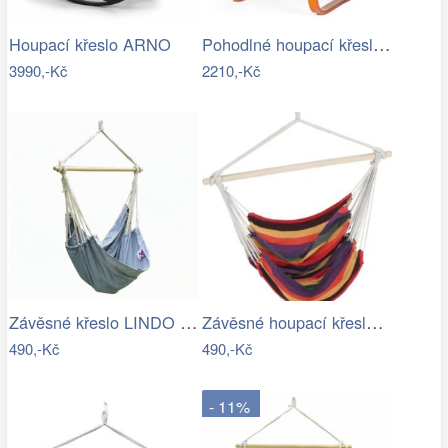
Pohodlné houpací křeslo ModernHome |…
Houpací křeslo ARNO
3990,-Kč
2210,-Kč
Závěsné křeslo LINDO NEW Tempo Kondela
Závěsné houpací křeslo Cozyz pásek…
490,-Kč
490,-Kč
- 11%