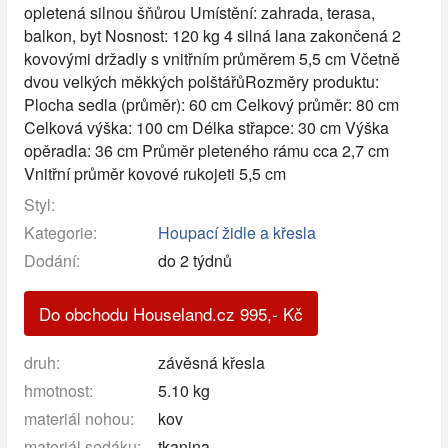
opletená silnou šňůrou Umístění: zahrada, terasa,
balkon, byt Nosnost: 120 kg 4 silná lana zakončená 2
kovovými držadly s vnitřním průměrem 5,5 cm Včetně
dvou velkých měkkých polštářůRozměry produktu:
Plocha sedla (průměr): 60 cm Celkový průměr: 80 cm
Celková výška: 100 cm Délka střapce: 30 cm Výška
opěradla: 36 cm Průměr pleteného rámu cca 2,7 cm
Vnitřní průměr kovové rukojeti 5,5 cm
Styl:
Kategorie:
Houpací židle a křesla
Dodání:
do 2 týdnů
Do obchodu Houseland.cz
995
,-
Kč
druh:
závěsná křesla
hmotnost:
5.10 kg
materiál nohou:
kov
materiál sedáku:
tkanina