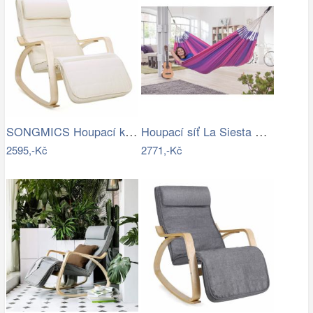
SONGMICS Houpací křeslo Ben béžové
Houpací síť La Siesta ORQUIDEA - IN
2595,-Kč
2771,-Kč