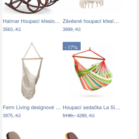
Halmar Houpací křeslo Max II ořech…
Závěsné houpací křeslo ve stylu hipís -…
3563,-Kč
3999,-Kč
- 17%
Ferm Living designové houpací sítě Path…
Houpací sedačka La Siesta DOMINGO - IN
3975,-Kč
5190,-
4289,-Kč