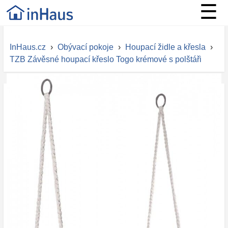
☰
InHaus.cz
›
Obývací pokoje
›
Houpací židle a křesla
›
TZB Závěsné houpací křeslo Togo krémové s polštáři