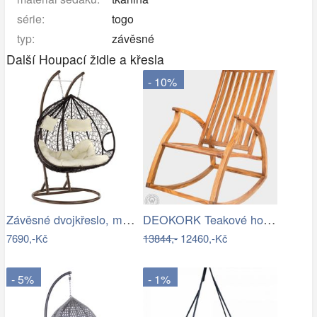
série:
togo
typ:
závěsné
Další Houpací židle a křesla
- 10%
Závěsné dvojkřeslo, měděná/hnědá…
DEOKORK Teakové houpací křeslo STEFANO
7690,-Kč
13844,-
12460,-Kč
- 5%
- 1%