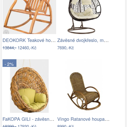
DEOKORK Teakové houpací křeslo STEFANO
Závěsné dvojkřeslo, měděná/hnědá…
13844,-
12460,-Kč
7690,-Kč
- 2%
FaKOPA GILI - závěsné křeslo Valentina…
Vingo Ratanové houpací křeslo - hnědé
18299,-
17930,-Kč
8990,-Kč