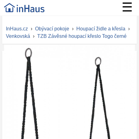
☰
InHaus.cz
›
Obývací pokoje
›
Houpací židle a křesla
›
Venkovská
›
TZB Závěsné houpací křeslo Togo černé