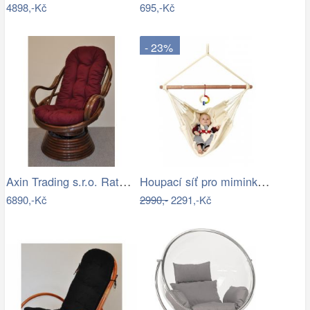
4898,-Kč
695,-Kč
- 23%
Axin Trading s.r.o. Ratanové houpací…
Houpací síť pro miminka La Siesta…
6890,-Kč
2990,-
2291,-Kč