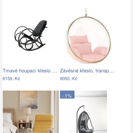
Tmavé houpací křeslo z přírodní ovčí…
Závěsné křeslo, transparentní/zlatá…
6159,-Kč
9050,-Kč
- 1%