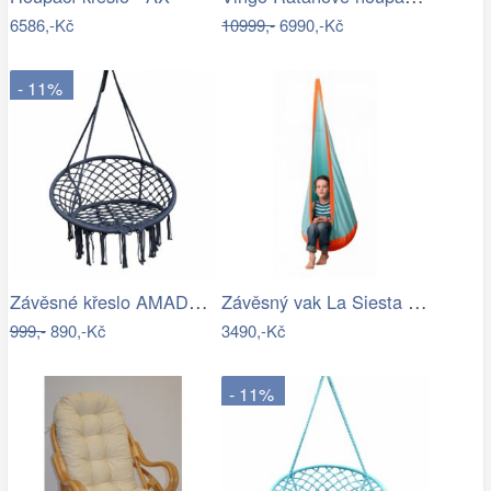
6586,-Kč
10999,-
6990,-Kč
- 11%
Závěsné křeslo AMADO 2 NEW Tempo Kondela
Závěsný vak La Siesta JOKI Outdoor - IN
999,-
890,-Kč
3490,-Kč
- 11%