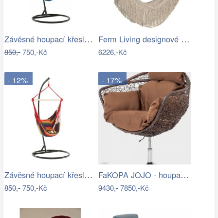
Závěsné houpací křeslo Nikes Blue
Ferm Living designové houpací sítě Path…
850,-
750,-Kč
6226,-Kč
- 12%
- 17%
Závěsné houpací křeslo Nikes Red
FaKOPA JOJO - houpací křeslo z ratanu…
850,-
750,-Kč
9430,-
7850,-Kč