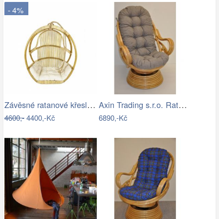
- 4%
Závěsné ratanové křeslo GOLDIE - světlý…
Axin Trading s.r.o. Ratanové houpací…
4600,-
4400,-Kč
6890,-Kč