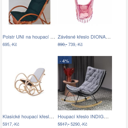
Polstr UNI na houpací křeslo - látka…
Závěsné křeslo DIONA starorůžová
695,-Kč
890,-
739,-Kč
- 4%
Klasické houpací křeslo - AT
Houpací křeslo INDIGO Halmar
5917,-Kč
5517,-
5290,-Kč