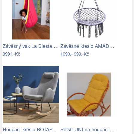
Závěsný vak La Siesta JOKI - IN
Závěsné křeslo AMADO 2 NEW Tempo Kondela
3991,-Kč
1090,-
999,-Kč
Houpací křeslo BOTAS Halmar
Polstr UNI na houpací křeslo - žlutý…