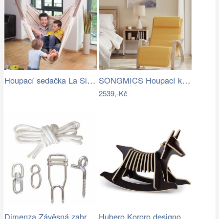
Houpací sedačka La Siesta Habana…
SONGMICS Houpací křeslo polstrované…
2539,-Kč
Dimenza Závěsná zahradní souprava na…
Hubero Kororo designové houpací psi…