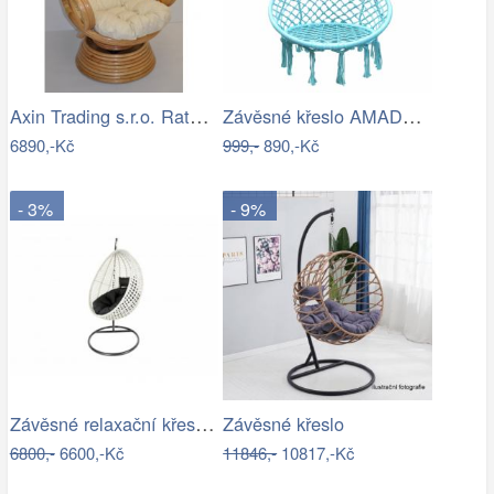
Axin Trading s.r.o. Ratanové houpací…
Závěsné křeslo AMADO 2 NEW Tempo Kondela
6890,-Kč
999,-
890,-Kč
- 3%
- 9%
Závěsné relaxační křeslo CANDY
Závěsné křeslo
6800,-
6600,-Kč
11846,-
10817,-Kč