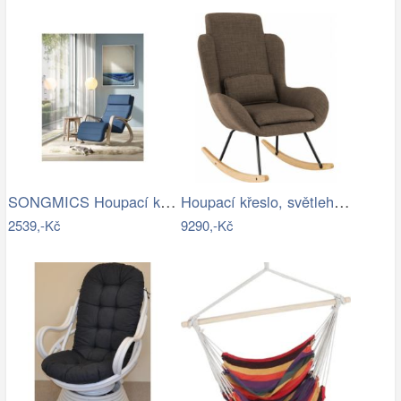
SONGMICS Houpací křeslo polstrované…
Houpací křeslo, světlehnědá látka /…
2539,-Kč
9290,-Kč