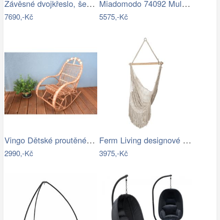
Závěsné dvojkřeslo, šedá, DALVEA 2 NEW…
Miadomodo 74092 Multimediální křeslo,…
7690,-Kč
5575,-Kč
Vingo Dětské proutěné houpací křeslo
Ferm Living designové houpací sítě Path…
2990,-Kč
3975,-Kč