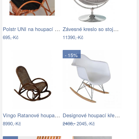
Polstr UNI na houpací křeslo - látka…
Závesné kreslo so stojanom,…
695,-Kč
11390,-Kč
- 15%
Vingo Ratanové houpací křeslo - tmavě…
Designové houpací křeslo - TK
8990,-Kč
2408,-
2045,-Kč