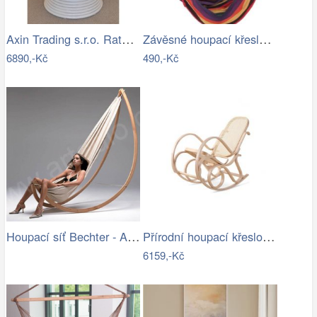
Axin Trading s.r.o. Ratanové houpací…
Závěsné houpací křeslo Cozyz pásek…
6890,-Kč
490,-Kč
Houpací síť Bechter - Artedio.cz
Přírodní houpací křeslo s výpletem - AT
6159,-Kč