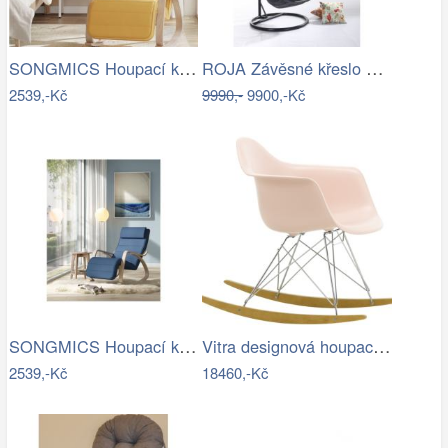
SONGMICS Houpací křeslo polstrované…
ROJA Závěsné křeslo CALI antracit
2539,-Kč
9990,-
9900,-Kč
SONGMICS Houpací křeslo polstrované…
Vitra designová houpací křesla RAR
2539,-Kč
18460,-Kč