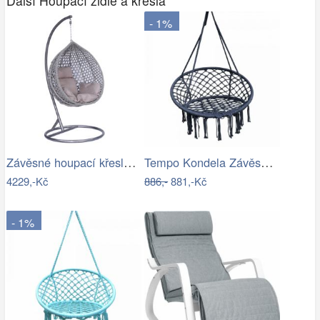
Další Houpací židle a křesla
- 1%
Závěsné houpací křeslo Houseland Imogen…
Tempo Kondela Závěsné křeslo AMADO 2…
4229,-Kč
886,-
881,-Kč
- 1%