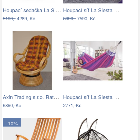
Houpací sedačka La Siesta DOMINGO - IN
Houpací síť La Siesta BOSSANOVA family …
5190,-
4289,-Kč
8990,-
7590,-Kč
Axin Trading s.r.o. Ratanové houpací…
Houpací síť La Siesta ORQUIDEA - IN
6890,-Kč
2771,-Kč
- 10%