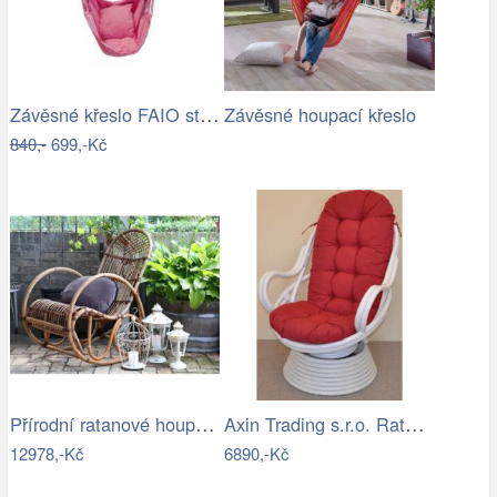
Závěsné křeslo FAIO starorůžová
Závěsné houpací křeslo
840,-
699,-Kč
Přírodní ratanové houpací křeslo Old…
Axin Trading s.r.o. Ratanové houpací…
12978,-Kč
6890,-Kč