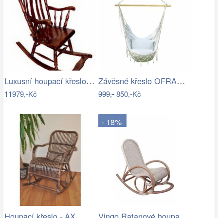
Luxusní houpací křeslo - EL
Závěsné křeslo OFRAME Tempo Kondela
11979,-Kč
999,-
850,-Kč
- 18%
Vingo Ratanové houpací křeslo - bílá…
Houpací křeslo - AX