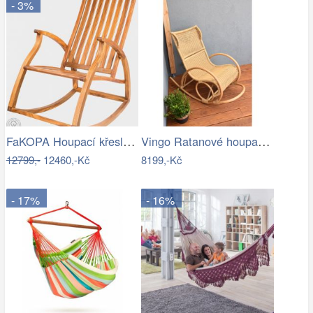
- 3%
FaKOPA Houpací křeslo dřevěné teak…
Vingo Ratanové houpací křeslo
12799,-
12460,-Kč
8199,-Kč
- 17%
- 16%