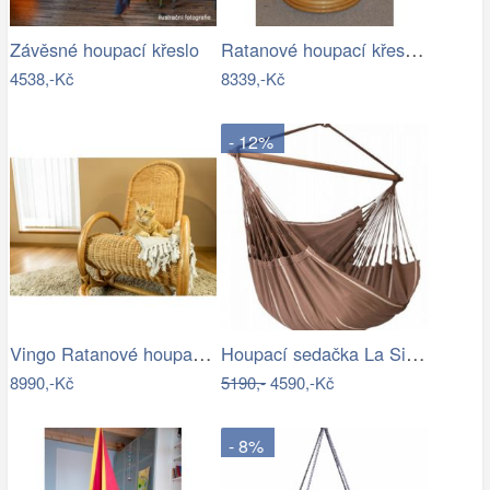
Ratanové houpací křeslo - AX
Závěsné houpací křeslo
4538,-Kč
8339,-Kč
- 12%
Vingo Ratanové houpací křeslo - medové
Houpací sedačka La Siesta HABANA - IN
8990,-Kč
5190,-
4590,-Kč
- 8%