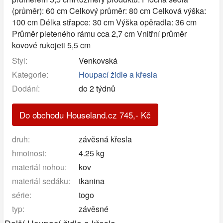
(průměr): 60 cm Celkový průměr: 80 cm Celková výška:
100 cm Délka střapce: 30 cm Výška opěradla: 36 cm
Průměr pleteného rámu cca 2,7 cm Vnitřní průměr
kovové rukojeti 5,5 cm
Styl:
Venkovská
Kategorie:
Houpací židle a křesla
Dodání:
do 2 týdnů
Do obchodu Houseland.cz
745
,-
Kč
druh:
závěsná křesla
hmotnost:
4.25 kg
materiál nohou:
kov
materiál sedáku:
tkanina
série:
togo
typ:
závěsné