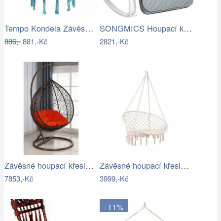
Tempo Kondela Závěsné křeslo AMADO 2…
SONGMICS Houpací křeslo Faux světle šedé
886,-
881,-Kč
2821,-Kč
Závěsné houpací křeslo - AX
Závěsné houpací křeslo ve stylu hipís -…
7853,-Kč
3999,-Kč
- 11%