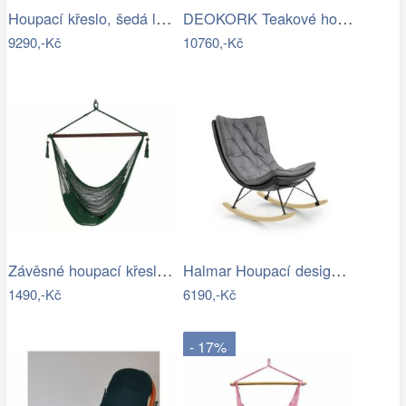
Houpací křeslo, šedá látka / dřevo,…
DEOKORK Teakové houpací křeslo CLAUDIO
9290,-Kč
10760,-Kč
Závěsné houpací křeslo Bustry,…
Halmar Houpací designové křeslo Indigo,…
1490,-Kč
6190,-Kč
- 17%