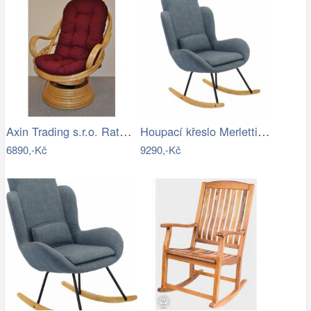
Axin Trading s.r.o. Ratanové houpací…
Houpací křeslo Merletti, látka šedá
6890,-Kč
9290,-Kč