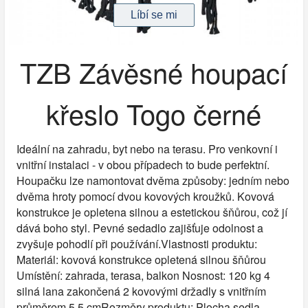
TZB Závěsné houpací
křeslo Togo černé
Ideální na zahradu, byt nebo na terasu. Pro venkovní i
vnitřní instalaci - v obou případech to bude perfektní.
Houpačku lze namontovat dvěma způsoby: jedním nebo
dvěma hroty pomocí dvou kovových kroužků. Kovová
konstrukce je opletena silnou a estetickou šňůrou, což jí
dává boho styl. Pevné sedadlo zajišťuje odolnost a
zvyšuje pohodlí při používání.Vlastnosti produktu:
Materiál: kovová konstrukce opletená silnou šňůrou
Umístění: zahrada, terasa, balkon Nosnost: 120 kg 4
silná lana zakončená 2 kovovými držadly s vnitřním
průměrem 5,5 cmRozměry produktu: Plocha sedla