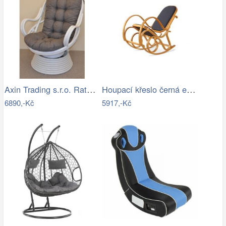
Axin Trading s.r.o. Ratanové houpací…
Houpací křeslo černá ekokůže - AT
6890,-Kč
5917,-Kč