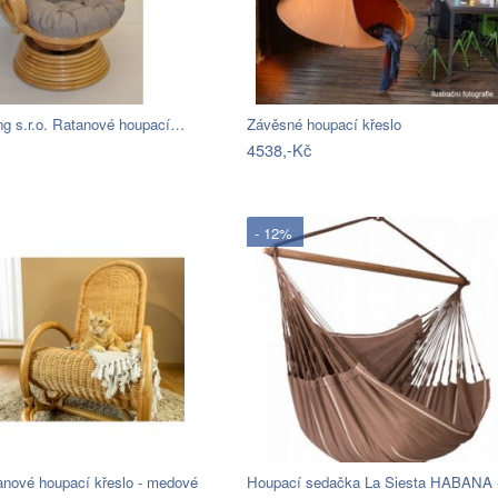
ng s.r.o. Ratanové houpací…
Závěsné houpací křeslo
4538,-Kč
- 12%
anové houpací křeslo - medové
Houpací sedačka La Siesta HABANA 