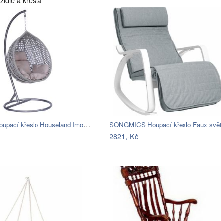
židle a křesla
Závěsné houpací křeslo Houseland Imogen…
2821,-Kč