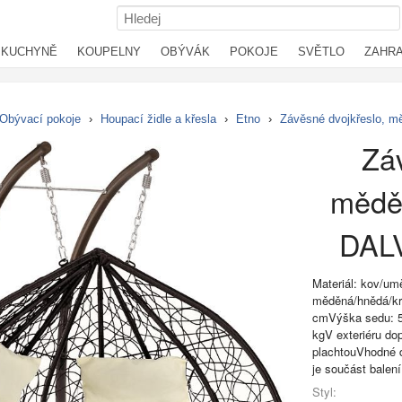
KUCHYNĚ
KOUPELNY
OBÝVÁK
POKOJE
SVĚTLO
ZAHR
Obývací pokoje
›
Houpací židle a křesla
›
Etno
›
Závěsné dvojkřeslo,
Záv
mědě
DAL
Materiál: kov/umě
měděná/hnědá/k
cmVýška sedu: 5
kgV exteriéru do
plachtouVhodné d
je součást bale
Styl: