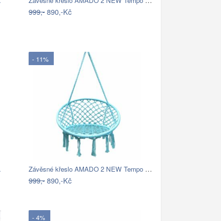
…
999,-
890,-Kč
- 11%
Závěsné křeslo AMADO 2 NEW Tempo Kondela
…
999,-
890,-Kč
- 4%