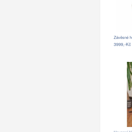
Závěsné ho
3999,-Kč