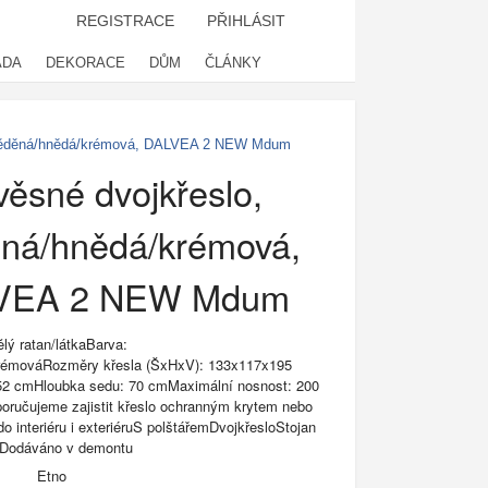
REGISTRACE
PŘIHLÁSIT
ADA
DEKORACE
DŮM
ČLÁNKY
 měděná/hnědá/krémová, DALVEA 2 NEW Mdum
ěsné dvojkřeslo,
ná/hnědá/krémová,
VEA 2 NEW Mdum
lý ratan/látkaBarva:
rémováRozměry křesla (ŠxHxV): 133x117x195
2 cmHloubka sedu: 70 cmMaximální nosnost: 200
poručujeme zajistit křeslo ochranným krytem nebo
o interiéru i exteriéruS polštářemDvojkřesloStojan
níDodáváno v demontu
Etno