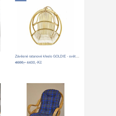
Závěsné ratanové křeslo GOLDIE - světlý…
4600,-
4400,-Kč