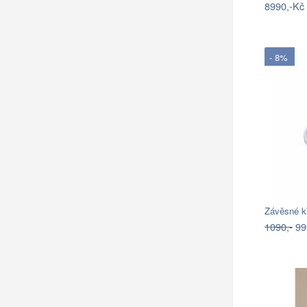
8990,-Kč
- 8%
1090,-
99