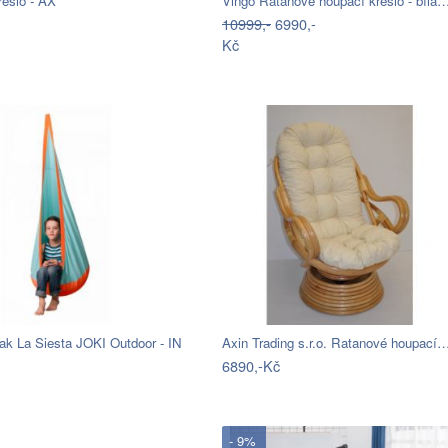
řeslo - AX
Vingo Ratanové houpací křeslo - bílá
10999,-
6990,-
Kč
ak La Siesta JOKI Outdoor - IN
Axin Trading s.r.o. Ratanové houpací
6890,-Kč
- 9%