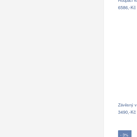
Houpací k
6586,-Kč
Závěsný v
3490,-Kč
- 3%