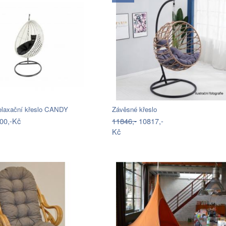
elaxační křeslo CANDY
Závěsné křeslo
00,-Kč
11846,-
10817,-
Kč