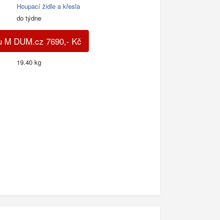
Houpací židle a křesla
do týdne
u M DUM.cz
7690
,-
Kč
19.40 kg