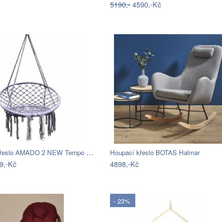
5190,-
4590,-Kč
Závěsné křeslo AMADO 2 NEW Tempo Kondela
Houpací křeslo BOTAS Halmar
9,-Kč
4898,-Kč
- 23%