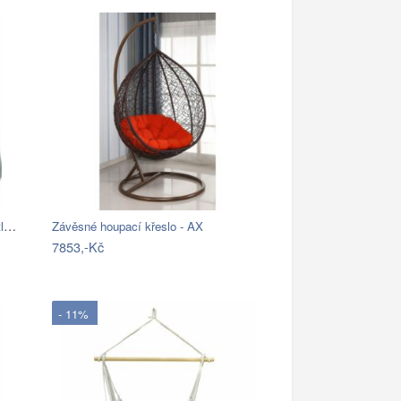
SONGMICS Houpací křeslo Faux světle šedé
Závěsné houpací křeslo - AX
7853,-Kč
- 11%