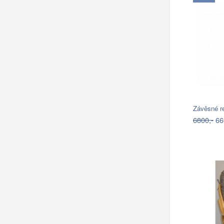
Závěsné r
6800,-
66