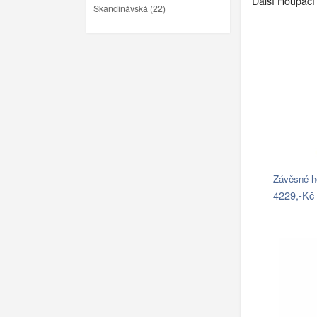
Další Houpací 
Skandinávská (22)
4229,-Kč