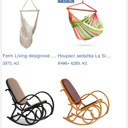
Ferm Living designové houpací sítě Path…
Houpací sedačka La Siesta DOMINGO - IN
3975,-Kč
5190,-
4289,-Kč