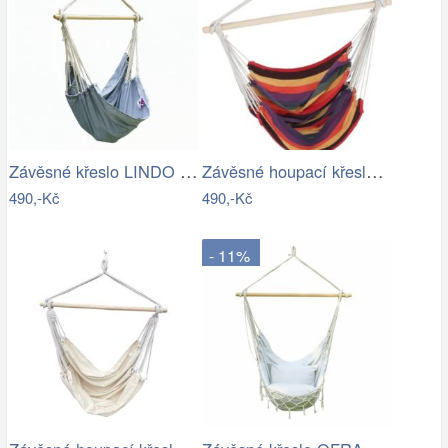
Závěsné křeslo LINDO NEW Tempo Kondela
Závěsné houpací křeslo Cozyz pásek…
490,-Kč
490,-Kč
- 11%