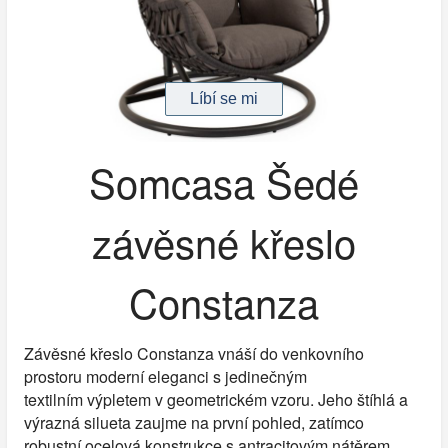
Somcasa Šedé
závěsné křeslo
Constanza
Závěsné křeslo Constanza vnáší do venkovního
prostoru moderní eleganci s jedinečným
textilním výpletem v geometrickém vzoru. Jeho štíhlá a
výrazná silueta zaujme na první pohled, zatímco
robustní ocelová konstrukce s antracitovým nátěrem