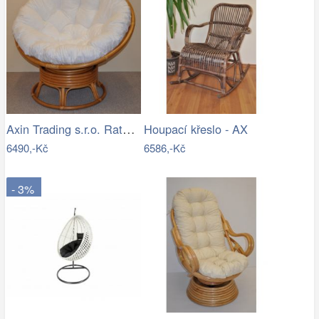
Axin Trading s.r.o. Ratanový papasan…
Houpací křeslo - AX
6490,-Kč
6586,-Kč
- 3%