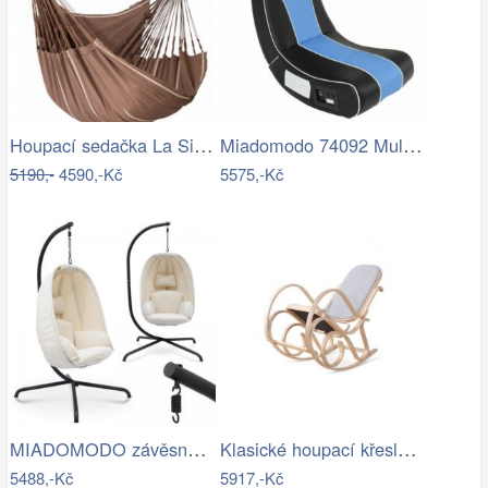
Houpací sedačka La Siesta HABANA - IN
Miadomodo 74092 Multimediální křeslo,…
5190,-
4590,-Kč
5575,-Kč
MIADOMODO závěsné houpací křeslo béžové…
Klasické houpací křeslo - AT
5488,-Kč
5917,-Kč