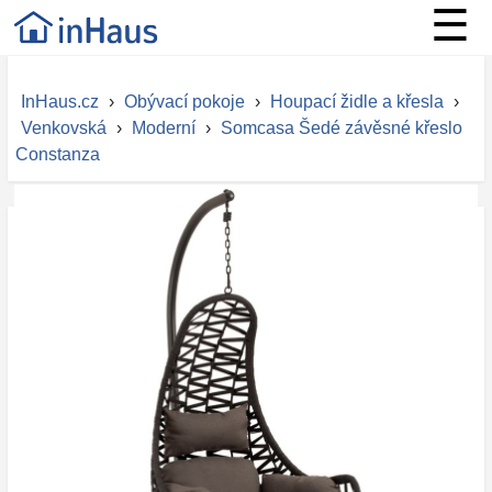
☰
InHaus.cz
›
Obývací pokoje
›
Houpací židle a křesla
›
Venkovská
›
Moderní
›
Somcasa Šedé závěsné křeslo
Constanza