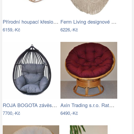
Přírodní houpací křeslo s výpletem - AT
Ferm Living designové houpací sítě Path…
6159,-Kč
6226,-Kč
ROJA BOGOTA závěsné křeslo - bez…
Axin Trading s.r.o. Ratanový papasan…
7700,-Kč
6490,-Kč