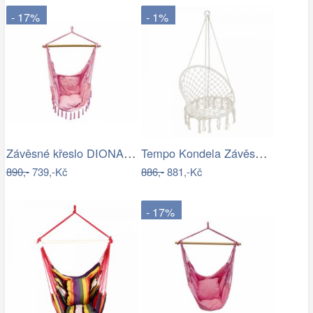
- 17%
- 1%
Závěsné křeslo DIONA starorůžová
Tempo Kondela Závěsné křeslo AMADO 2…
890,-
739,-Kč
886,-
881,-Kč
- 17%