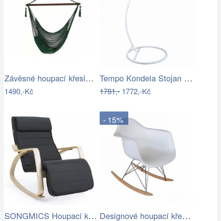
Závěsné houpací křeslo Bustry,…
Tempo Kondela Stojan na závěsné houpací…
1490,-Kč
1781,-
1772,-Kč
- 15%
SONGMICS Houpací křeslo Ben šedé
Designové houpací křeslo - TK