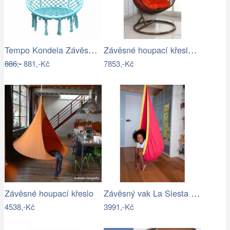
Tempo Kondela Závěsné křeslo AMADO 2…
Závěsné houpací křeslo - AX
886,-
881,-Kč
7853,-Kč
Závěsný vak La Siesta JOKI - IN
Závěsné houpací křeslo
4538,-Kč
3991,-Kč