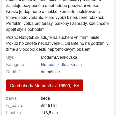
zajišťuje bezpečné a dlouhodobé používání venku.
Křeslo je doplněno o měkké, komfortní polstrování v
tmavě šedé variantě, které vybízí k nerušené relaxaci.
Perfektní volba pro terasy, balkony i zahrady, kde chcete
spojit styl s pohodlím.
Pozn.: Nábytek skladujte na suchém vnitřním místě.
Pokud ho chcete nechat venku, chraňte ho na podzim, v
zimě a v období dešťů nepromokavým obalem.
Styl:
Moderní,Venkovská
Kategorie:
Houpací židle a křesla
Dodání:
do měsíce
Do obchodu Momenti.cz
15900
,-
Kč
barva:
šedá
fv_barva:
#515151
hloubka:
116,5 cm