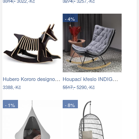
3314,-
3022,-Kč
3274,-
3257,-Kč
- 4%
Hubero Kororo designové houpací psi…
Houpací křeslo INDIGO Halmar
3388,-Kč
5517,-
5290,-Kč
- 1%
- 8%