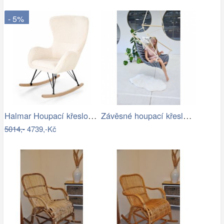
- 5%
Halmar Houpací křeslo LIBERTO 2 -…
Závěsné houpací křeslo CHILLO, šedé
5014,-
4739,-Kč