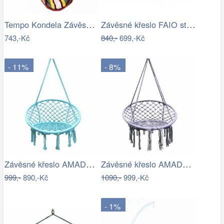
Tempo Kondela Závěsné houpací křeslo…
Závěsné křeslo FAIO starorůžová
743,-Kč
840,-
699,-Kč
- 11%
- 8%
Závěsné křeslo AMADO 2 NEW Tempo Kondela
Závěsné křeslo AMADO 2 NEW Tempo Kondela
999,-
890,-Kč
1090,-
999,-Kč
- 1%