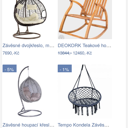
Závěsné dvojkřeslo, měděná/hnědá…
DEOKORK Teakové houpací křeslo STEFANO
7690,-Kč
13844,-
12460,-Kč
- 5%
- 1%
Závěsné houpací křeslo Houseland Imogen…
Tempo Kondela Závěsné křeslo AMADO 2…