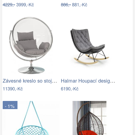
4229,-
3999,-Kč
886,-
881,-Kč
Závesné kreslo so stojanom,…
Halmar Houpací designové křeslo Indigo,…
11390,-Kč
6190,-Kč
- 1%