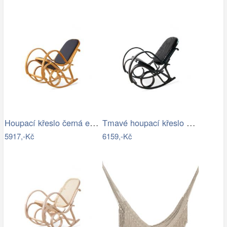
Houpací křeslo černá ekokůže - AT
Tmavé houpací křeslo z přírodní ovčí…
5917,-Kč
6159,-Kč