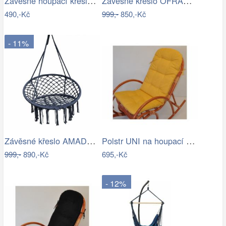
Závěsné houpací křeslo Cozyz béžová
Závěsné křeslo OFRAME Tempo Kondela
490,-Kč
999,-
850,-Kč
- 11%
Závěsné křeslo AMADO 2 NEW Tempo Kondela
Polstr UNI na houpací křeslo - žlutý…
999,-
890,-Kč
695,-Kč
- 12%