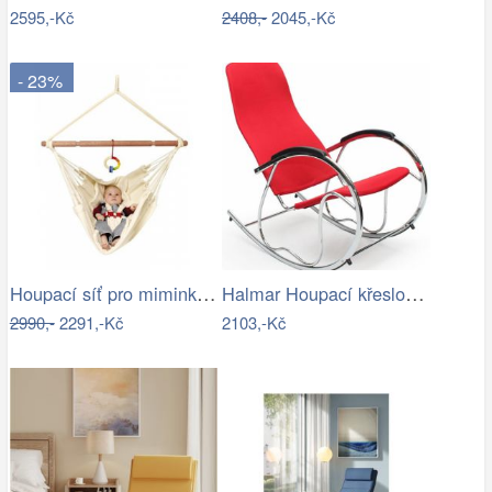
2595,-Kč
2408,-
2045,-Kč
- 23%
Houpací síť pro miminka La Siesta…
Halmar Houpací křeslo Ben 2 - černé
2990,-
2291,-Kč
2103,-Kč