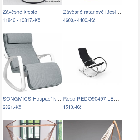
Závěsné ratanové křeslo GOLDIE - světlý…
Závěsné křeslo
11846,-
10817,-Kč
4600,-
4400,-Kč
SONGMICS Houpací křeslo Faux světle šedé
Redo REDO90497 LED venkovní nástěnné…
2821,-Kč
1513,-Kč