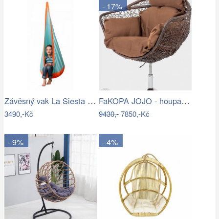
- 17%
Závěsný vak La Siesta JOKI Outdoor - IN
FaKOPA JOJO - houpací křeslo z ratanu…
3490,-Kč
9430,-
7850,-Kč
- 9%
- 4%