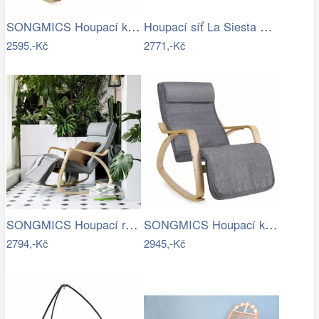
SONGMICS Houpací křeslo Ben béžové
Houpací síť La Siesta ORQUIDEA - IN
2595,-Kč
2771,-Kč
SONGMICS Houpací relaxační křeslo…
SONGMICS Houpací křeslo Ben světle šedé
2794,-Kč
2945,-Kč