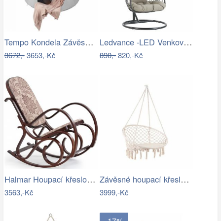
Tempo Kondela Závěsné houpací křeslo…
Ledvance -LED Venkovní nástěnné…
3672,-
3653,-Kč
890,-
820,-Kč
Halmar Houpací křeslo Max II ořech…
Závěsné houpací křeslo ve stylu hipís -…
3563,-Kč
3999,-Kč
- 17%