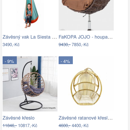
Závěsný vak La Siesta JOKI Outdoor - IN
FaKOPA JOJO - houpací křeslo z ratanu…
3490,-Kč
9430,-
7850,-Kč
- 9%
- 4%
Závěsné ratanové křeslo GOLDIE - světlý…
Závěsné křeslo
11846,-
10817,-Kč
4600,-
4400,-Kč