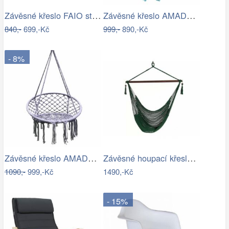
Závěsné křeslo FAIO starorůžová
Závěsné křeslo AMADO 2 NEW Tempo Kondela
840,-
699,-Kč
999,-
890,-Kč
- 8%
Závěsné křeslo AMADO 2 NEW Tempo Kondela
Závěsné houpací křeslo Bustry,…
1090,-
999,-Kč
1490,-Kč
- 15%