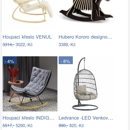
Hubero Kororo designové houpací psi…
Houpací křeslo VENUL
3314,-
3022,-Kč
3388,-Kč
- 4%
- 8%
Houpací křeslo INDIGO Halmar
Ledvance -LED Venkovní nástěnné…
5517,-
5290,-Kč
890,-
820,-Kč