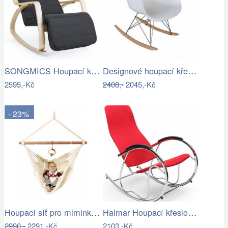
SONGMICS Houpací křeslo Ben šedé
Designové houpací křeslo - TK
2595,-Kč
2408,-
2045,-Kč
- 23%
Houpací síť pro miminka La Siesta…
Halmar Houpací křeslo Ben 2 - černé
2990,-
2291,-Kč
2103,-Kč