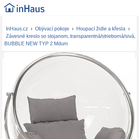
InHaus.cz
›
Obývací pokoje
›
Houpací židle a křesla
›
Závesné kreslo so stojanom, transparentná/strieborná/sivá,
BUBBLE NEW TYP 2 Mdum