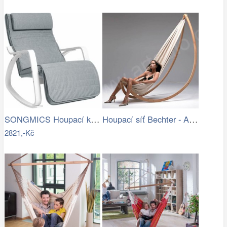
SONGMICS Houpací křeslo Faux světle šedé
Houpací síť Bechter - Artedio.cz
2821,-Kč