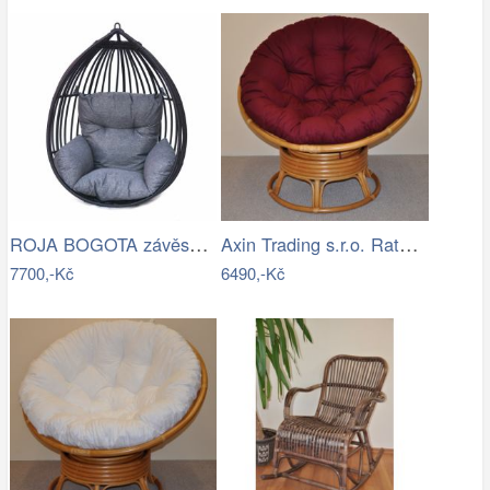
ROJA BOGOTA závěsné křeslo - bez…
Axin Trading s.r.o. Ratanový papasan…
7700,-Kč
6490,-Kč