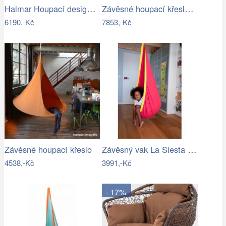
Halmar Houpací designové křeslo Indigo,…
Závěsné houpací křeslo - AX
6190,-Kč
7853,-Kč
Závěsný vak La Siesta JOKI - IN
Závěsné houpací křeslo
4538,-Kč
3991,-Kč
- 17%