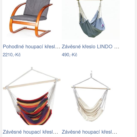
Pohodlné houpací křeslo ModernHome |…
Závěsné křeslo LINDO NEW Tempo Kondela
2210,-Kč
490,-Kč
Závěsné houpací křeslo Cozyz pásek…
Závěsné houpací křeslo Cozyz béžová