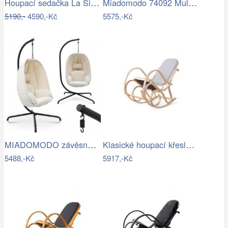
Houpací sedačka La Siesta HABANA - IN
Miadomodo 74092 Multimediální křeslo,…
5190,-
4590,-Kč
5575,-Kč
MIADOMODO závěsné houpací křeslo béžové…
Klasické houpací křeslo - AT
5488,-Kč
5917,-Kč