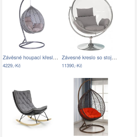
Závěsné houpací křeslo Houseland Imogen…
Závesné kreslo so stojanom,…
4229,-Kč
11390,-Kč