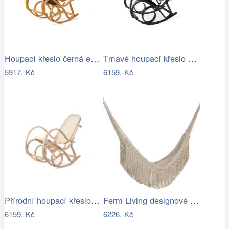
Houpací křeslo černá ekokůže - AT
Tmavé houpací křeslo z přírodní ovčí…
5917,-Kč
6159,-Kč
Přírodní houpací křeslo s výpletem - AT
Ferm Living designové houpací sítě Path…
6159,-Kč
6226,-Kč