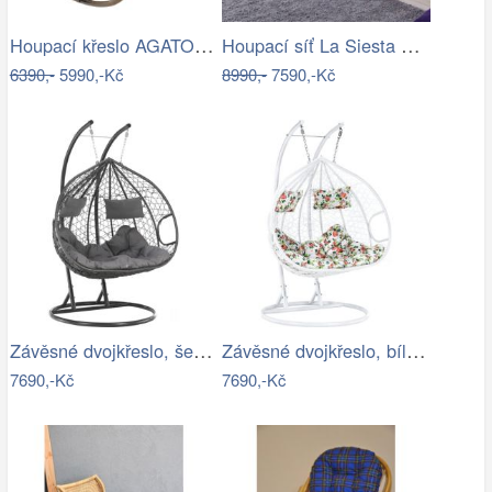
Houpací křeslo AGATON Tempo Kondela
Houpací síť La Siesta BOSSANOVA family …
6390,-
5990,-Kč
8990,-
7590,-Kč
Závěsné dvojkřeslo, šedá, DALVEA 2 NEW…
Závěsné dvojkřeslo, bílá/vzor květiny,…
7690,-Kč
7690,-Kč