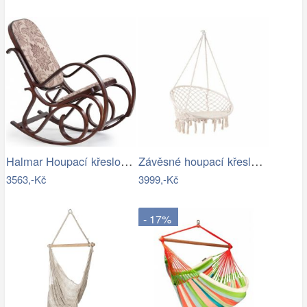
Halmar Houpací křeslo Max II ořech…
Závěsné houpací křeslo ve stylu hipís -…
3563,-Kč
3999,-Kč
- 17%