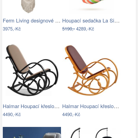
Ferm Living designové houpací sítě Path…
Houpací sedačka La Siesta DOMINGO - IN
3975,-Kč
5190,-
4289,-Kč
Halmar Houpací křeslo MAX BIS 95x52 cm…
Halmar Houpací křeslo MAX BIS 95x52 cm…
4490,-Kč
4490,-Kč