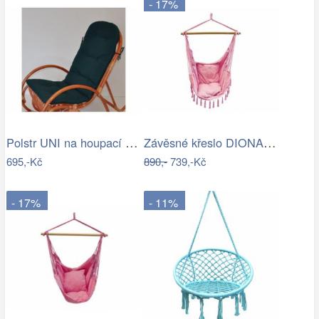
- 17%
Polstr UNI na houpací křeslo - látka…
Závěsné křeslo DIONA starorůžová
695,-Kč
890,-
739,-Kč
- 17%
- 11%