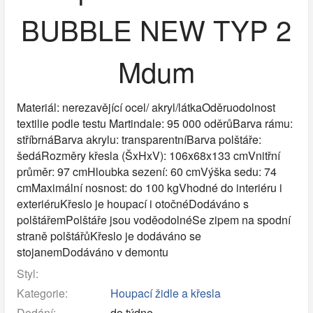
BUBBLE NEW TYP 2
Mdum
Materiál: nerezavějící ocel/ akryl/látkaOděruodolnost
textilie podle testu Martindale: 95 000 oděrůBarva rámu:
stříbrnáBarva akrylu: transparentníBarva polštáře:
šedáRozměry křesla (ŠxHxV): 106x68x133 cmVnitřní
průměr: 97 cmHloubka sezení: 60 cmVýška sedu: 74
cmMaximální nosnost: do 100 kgVhodné do interiéru i
exteriéruKřeslo je houpací i otočnéDodáváno s
polštářemPolštáře jsou voděodolnéSe zipem na spodní
straně polštářůKřeslo je dodáváno se
stojanemDodáváno v demontu
Styl:
Kategorie:
Houpací židle a křesla
Dodání:
do týdne