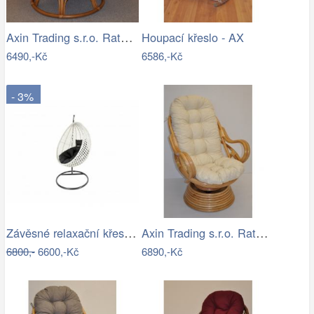
Axin Trading s.r.o. Ratanový papasan…
Houpací křeslo - AX
6490,-Kč
6586,-Kč
- 3%
Závěsné relaxační křeslo CANDY
Axin Trading s.r.o. Ratanové houpací…
6800,-
6600,-Kč
6890,-Kč