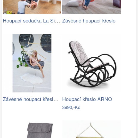
Houpací sedačka La Siesta Habana…
Závěsné houpací křeslo
Závěsné houpací křeslo CHILLO, šedé
Houpací křeslo ARNO
3990,-Kč