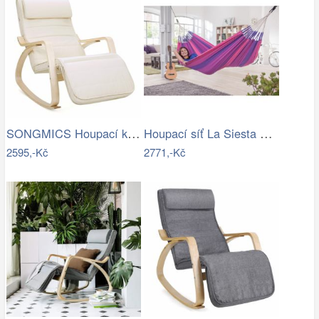
SONGMICS Houpací křeslo Ben béžové
Houpací síť La Siesta ORQUIDEA - IN
2595,-Kč
2771,-Kč