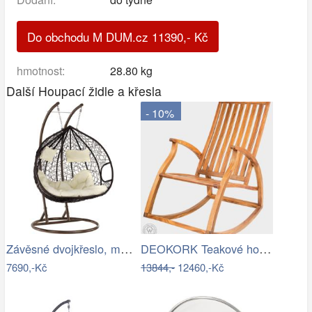
Do obchodu M DUM.cz
11390
,-
Kč
hmotnost:
28.80 kg
Další Houpací židle a křesla
- 10%
Závěsné dvojkřeslo, měděná/hnědá…
DEOKORK Teakové houpací křeslo STEFANO
7690,-Kč
13844,-
12460,-Kč