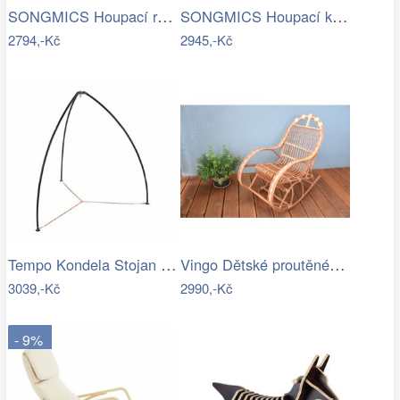
SONGMICS Houpací relaxační křeslo…
SONGMICS Houpací křeslo Ben světle šedé
2794,-Kč
2945,-Kč
Tempo Kondela Stojan pro závěsné křeslo…
Vingo Dětské proutěné houpací křeslo
3039,-Kč
2990,-Kč
- 9%