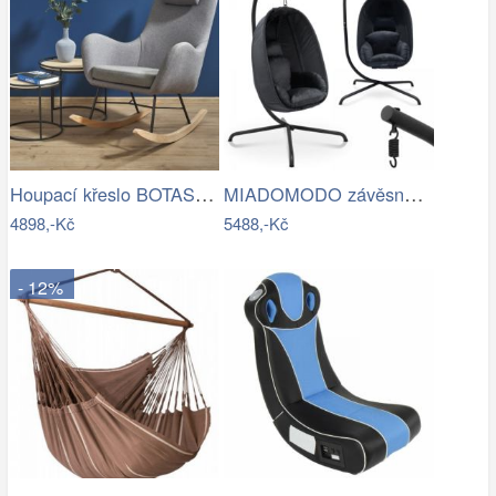
Houpací křeslo BOTAS Halmar
MIADOMODO závěsné houpací křeslo…
4898,-Kč
5488,-Kč
- 12%