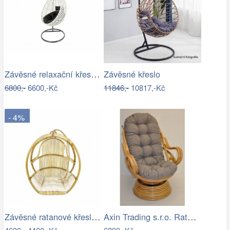
Závěsné relaxační křeslo CANDY
Závěsné křeslo
6800,-
6600,-Kč
11846,-
10817,-Kč
- 4%
Závěsné ratanové křeslo GOLDIE - světlý…
Axin Trading s.r.o. Ratanové houpací…