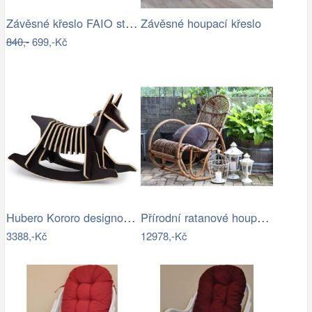
Závěsné křeslo FAIO starorůžová
Závěsné houpací křeslo
840,-
699,-Kč
Hubero Kororo designové houpací psi…
Přírodní ratanové houpací křeslo Old…
3388,-Kč
12978,-Kč