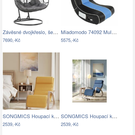
Závěsné dvojkřeslo, šedá, DALVEA 2 NEW…
Miadomodo 74092 Multimediální křeslo,…
7690,-Kč
5575,-Kč
SONGMICS Houpací křeslo polstrované…
SONGMICS Houpací křeslo polstrované…
2539,-Kč
2539,-Kč