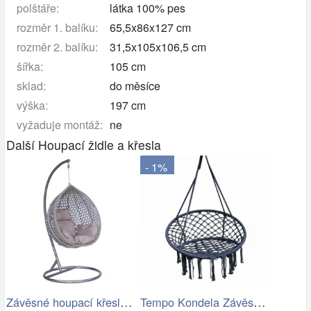
polštáře:
látka 100% pes
rozměr 1. balíku:
65,5x86x127 cm
rozměr 2. balíku:
31,5x105x106,5 cm
šířka:
105 cm
sklad:
do měsíce
výška:
197 cm
vyžaduje montáž:
ne
Další Houpací židle a křesla
- 1%
Závěsné houpací křeslo Houseland Imogen…
Tempo Kondela Závěsné křeslo AMADO 2…