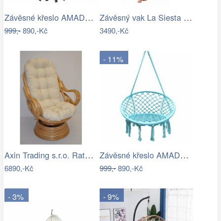
Závěsné křeslo AMADO 2 NEW Tempo Kondela
Závěsný vak La Siesta JOKI Outdoor - IN
999,-
890,-Kč
3490,-Kč
- 11%
Axin Trading s.r.o. Ratanové houpací…
Závěsné křeslo AMADO 2 NEW Tempo Kondela
6890,-Kč
999,-
890,-Kč
- 3%
- 9%