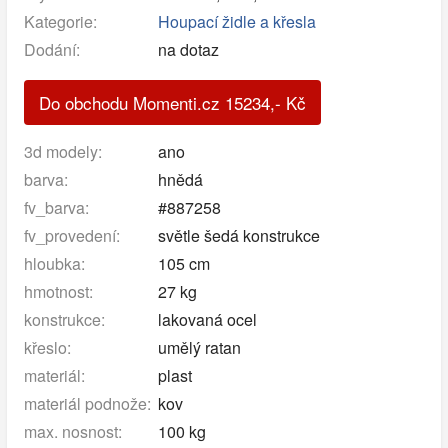
Kategorie:
Houpací židle a křesla
Dodání:
na dotaz
Do obchodu Momenti.cz
15234
,-
Kč
3d modely:
ano
barva:
hnědá
fv_barva:
#887258
fv_provedení:
světle šedá konstrukce
hloubka:
105 cm
hmotnost:
27 kg
konstrukce:
lakovaná ocel
křeslo:
umělý ratan
materiál:
plast
materiál podnože:
kov
max. nosnost:
100 kg