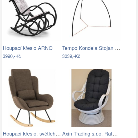
Tempo Kondela Stojan pro závěsné křeslo…
Houpací křeslo ARNO
3990,-Kč
3039,-Kč
Houpací křeslo, světlehnědá látka /…
Axin Trading s.r.o. Ratanové houpací…