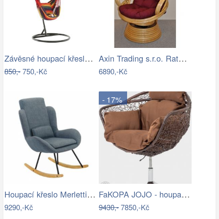
Závěsné houpací křeslo Nikes Red
Axin Trading s.r.o. Ratanové houpací…
850,-
750,-Kč
6890,-Kč
- 17%
Houpací křeslo Merletti, látka šedá
FaKOPA JOJO - houpací křeslo z ratanu…
9290,-Kč
9430,-
7850,-Kč