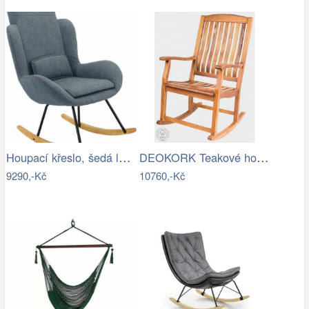
Houpací křeslo, šedá látka / dřevo,…
DEOKORK Teakové houpací křeslo CLAUDIO
9290,-Kč
10760,-Kč