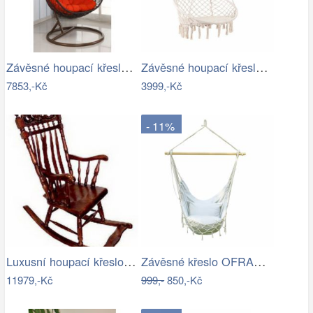
Závěsné houpací křeslo - AX
Závěsné houpací křeslo ve stylu hipís -…
7853,-Kč
3999,-Kč
- 11%
Luxusní houpací křeslo - EL
Závěsné křeslo OFRAME Tempo Kondela
11979,-Kč
999,-
850,-Kč