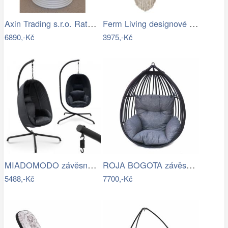
Axin Trading s.r.o. Ratanové houpací…
Ferm Living designové houpací sítě Path…
6890,-Kč
3975,-Kč
MIADOMODO závěsné houpací křeslo…
ROJA BOGOTA závěsné křeslo - bez…
5488,-Kč
7700,-Kč