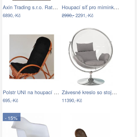
Axin Trading s.r.o. Ratanové houpací…
Houpací síť pro miminka La Siesta…
6890,-Kč
2990,-
2291,-Kč
Polstr UNI na houpací křeslo - látka…
Závesné kreslo so stojanom,…
695,-Kč
11390,-Kč
- 15%