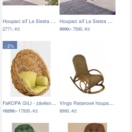
Houpací síť La Siesta ORQUIDEA - IN
Houpací síť La Siesta BOSSANOVA family …
2771,-Kč
8990,-
7590,-Kč
- 2%
FaKOPA GILI - závěsné křeslo Valentina…
Vingo Ratanové houpací křeslo - hnědé
18299,-
17930,-Kč
8990,-Kč