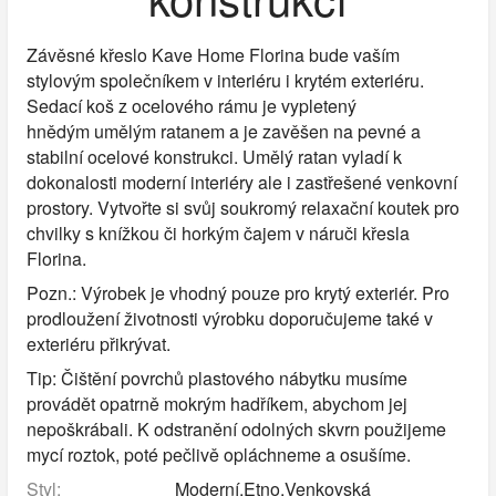
Závěsné křeslo Kave Home Florina bude vaším
stylovým společníkem v interiéru i krytém exteriéru.
Sedací koš z ocelového rámu je vypletený
hnědým umělým ratanem a je zavěšen na pevné a
stabilní ocelové konstrukci. Umělý ratan vyladí k
dokonalosti moderní interiéry ale i zastřešené venkovní
prostory. Vytvořte si svůj soukromý relaxační koutek pro
chvilky s knížkou či horkým čajem v náruči křesla
Florina.
Pozn.: Výrobek je vhodný pouze pro krytý exteriér. Pro
prodloužení životnosti výrobku doporučujeme také v
exteriéru přikrývat.
Tip: Čištění povrchů plastového nábytku musíme
provádět opatrně mokrým hadříkem, abychom jej
nepoškrábali. K odstranění odolných skvrn použijeme
mycí roztok, poté pečlivě opláchneme a osušíme.
Styl:
Moderní,Etno,Venkovská