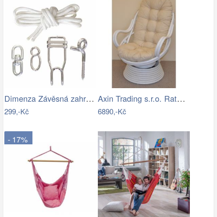
Dimenza Závěsná zahradní souprava na…
Axin Trading s.r.o. Ratanové houpací…
299,-Kč
6890,-Kč
- 17%