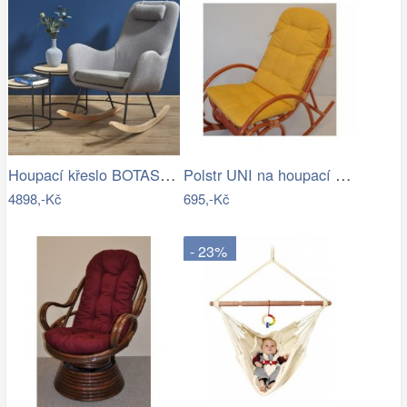
Houpací křeslo BOTAS Halmar
Polstr UNI na houpací křeslo - žlutý…
4898,-Kč
695,-Kč
- 23%