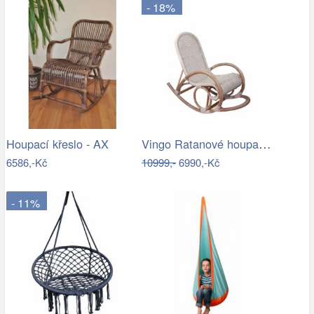
- 18%
Vingo Ratanové houpací křeslo - bílá…
Houpací křeslo - AX
6586,-Kč
10999,-
6990,-Kč
- 11%