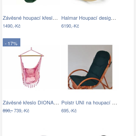
Závěsné houpací křeslo Bustry,…
Halmar Houpací designové křeslo Indigo,…
1490,-Kč
6190,-Kč
- 17%
Závěsné křeslo DIONA starorůžová
Polstr UNI na houpací křeslo - látka…
890,-
739,-Kč
695,-Kč