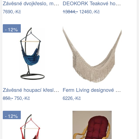
Závěsné dvojkřeslo, měděná/hnědá…
DEOKORK Teakové houpací křeslo STEFANO
7690,-Kč
13844,-
12460,-Kč
- 12%
Závěsné houpací křeslo Nikes Blue
Ferm Living designové houpací sítě Path…
850,-
750,-Kč
6226,-Kč
- 12%