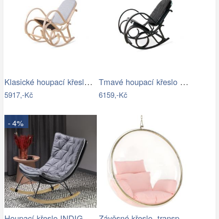
Klasické houpací křeslo - AT
Tmavé houpací křeslo z přírodní ovčí…
5917,-Kč
6159,-Kč
- 4%
Houpací křeslo INDIGO Halmar
Závěsné křeslo, transparentní/zlatá…