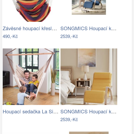
Závěsné houpací křeslo Cozyz pásek…
SONGMICS Houpací křeslo polstrované…
490,-Kč
2539,-Kč
Houpací sedačka La Siesta Habana…
SONGMICS Houpací křeslo polstrované…
2539,-Kč