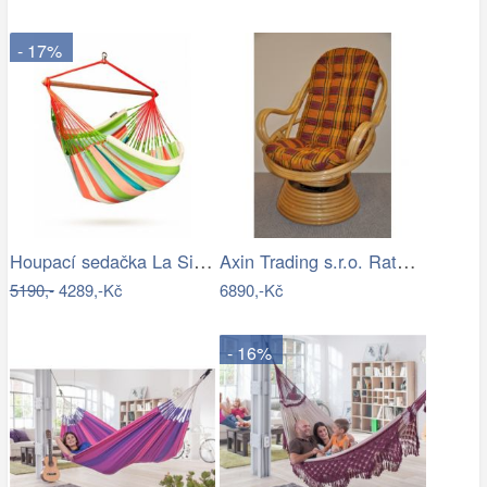
- 17%
Houpací sedačka La Siesta DOMINGO - IN
Axin Trading s.r.o. Ratanové houpací…
5190,-
4289,-Kč
6890,-Kč
- 16%