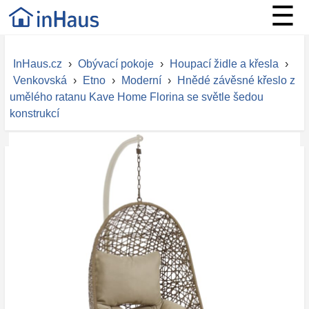
☰
InHaus.cz
›
Obývací pokoje
›
Houpací židle a křesla
›
Venkovská
›
Etno
›
Moderní
›
Hnědé závěsné křeslo z
umělého ratanu Kave Home Florina se světle šedou
konstrukcí