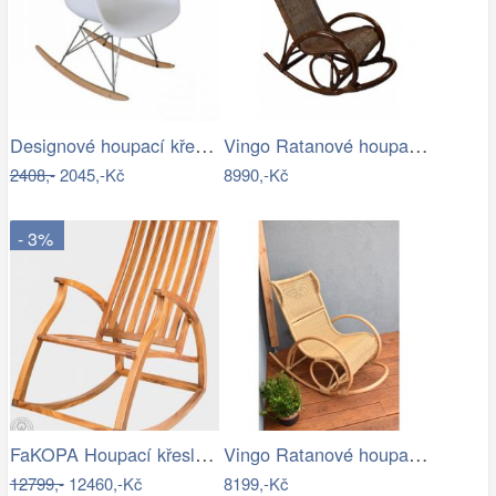
Designové houpací křeslo - TK
Vingo Ratanové houpací křeslo - tmavě…
2408,-
2045,-Kč
8990,-Kč
- 3%
FaKOPA Houpací křeslo dřevěné teak…
Vingo Ratanové houpací křeslo
12799,-
12460,-Kč
8199,-Kč