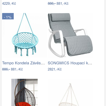
4229,-Kč
886,-
881,-Kč
- 1%
Tempo Kondela Závěsné křeslo AMADO 2…
SONGMICS Houpací křeslo Faux světle šedé
886,-
881,-Kč
2821,-Kč