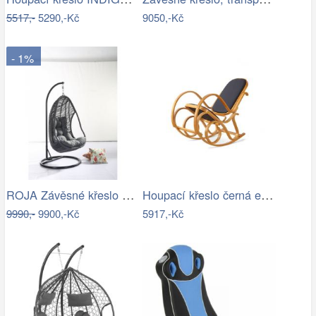
5517,-
5290,-Kč
9050,-Kč
- 1%
ROJA Závěsné křeslo CALI antracit
Houpací křeslo černá ekokůže - AT
9990,-
9900,-Kč
5917,-Kč