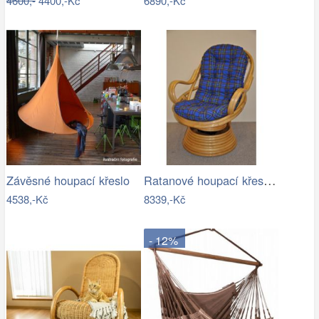
4600,-
4400,-Kč
6890,-Kč
Ratanové houpací křeslo - AX
Závěsné houpací křeslo
4538,-Kč
8339,-Kč
- 12%