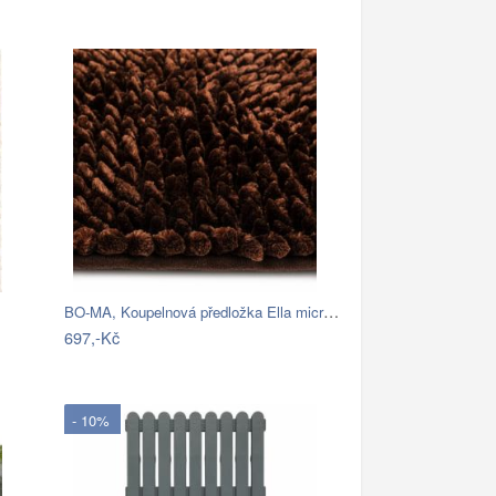
BO-MA, Koupelnová předložka Ella micro…
697,-Kč
- 10%