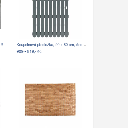
Koupelnová předložka, 50 x 80 cm, šedá,…
UR
909,-
819,-Kč