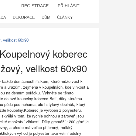
REGISTRACE
PŘIHLÁSIT
ADA
DEKORACE
DŮM
ČLÁNKY
, velikost 60x90
 Koupelnový koberec
ůžový, velikost 60x90
v každé domácnosti rizikem, které může vést k
 a úrazům, zejména v koupelnách, kde vlhkost a
sou na denním pořádku. Vyhněte se těmto
te do své koupelny koberec Bati, díky kterému
ou půdu pod nohama, ale i stylový doplněk, který
ždé koupelny.Koberec je vyroben z polyesteru,
u skvělá v tom, že rychle schnou a zároveň jsou
velké množství vlhkosti. Díky gramáží 1200 g/m² je
evný, a přesto má velice příjemný, měkký
ktických výhod je polyester také velmi odolný,