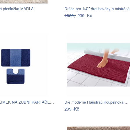
á předložka MARLA
Držák pro 1/4\" šroubováky a nástrčn
1069,-
239,-Kč
TORO KELÍMEK NA ZUBNÍ KARTÁČEK, PLAST
Die moderne Hausfrau Koupelnová…
299,-Kč