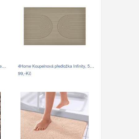
Modrá koupelnová předložka se srdíčkem …
4Home Koupelnová předložka Infinity, 50…
99,-Kč