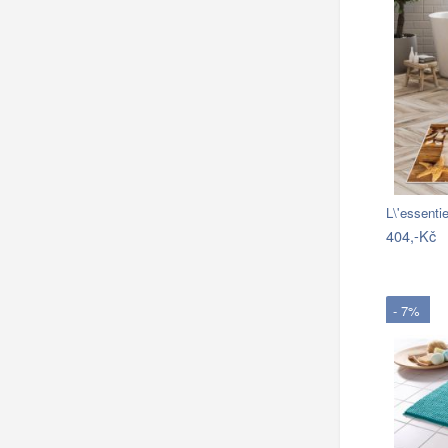
L\'essent
404,-Kč
- 7%