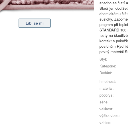
snadno se čistí a
Stačí jen dodrže
chemickému čiště
sušičky. Zapomeň
program při tepl
STANDARD 100 si 
testy na škodliv
kontakt s pokožk
povrchům Rychlé 
pevný materiál S
Styl:
Kategorie:
Dodání:
hmotnost:
materiál:
půdorys:
série:
velikost:
výška vlasu:
vzhled: