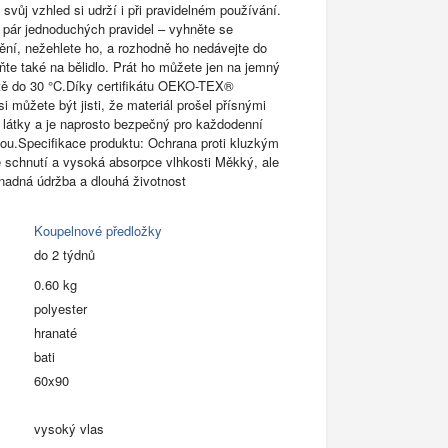
 svůj vzhled si udrží i při pravidelném používání.
t pár jednoduchých pravidel – vyhněte se
ní, nežehlete ho, a rozhodně ho nedávejte do
te také na bělidlo. Prát ho můžete jen na jemný
otě do 30 °C.Díky certifikátu OEKO-TEX®
můžete být jisti, že materiál prošel přísnými
é látky a je naprosto bezpečný pro každodenní
ou.Specifikace produktu: Ochrana proti kluzkým
schnutí a vysoká absorpce vlhkosti Měkký, ale
nadná údržba a dlouhá životnost
Koupelnové předložky
do 2 týdnů
0.60 kg
polyester
hranaté
bati
60x90
vysoký vlas