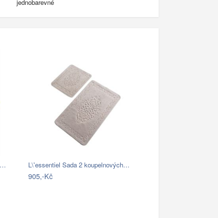
jednobarevné
k…
L\'essentiel Sada 2 koupelnových…
905,-Kč