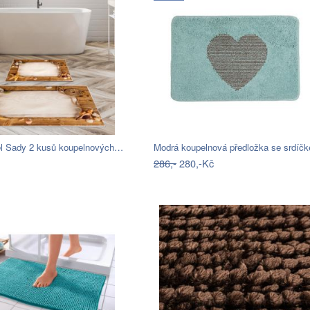
iel Sady 2 kusů koupelnových…
286,-
280,-Kč