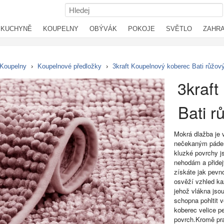
KUCHYNĚ
KOUPELNY
OBÝVÁK
POKOJE
SVĚTLO
ZAHR
Koupelny
›
Koupelnové předložky
›
3kraft Koupelnový koberec Bati růžový
3kraft
Bati r
Mokrá dlažba je 
nečekaným pádem
kluzké povrchy j
nehodám a přidej
získáte jak pevn
osvěží vzhled ka
jehož vlákna jso
schopna pohltit 
koberec velice p
povrch.Kromě pra