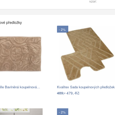
vzor:
ové předložky
- 2%
ille Bavlněná koupelnová…
Kvalitex Sada koupelnových předlože
489,-
479,-Kč
- 2%