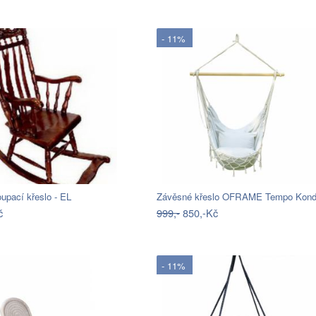
- 11%
upací křeslo - EL
Závěsné křeslo OFRAME Tempo Kond
č
999,-
850,-Kč
- 11%