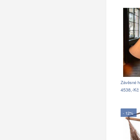
Závěsné h
4538,-Kč
- 12%