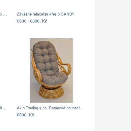
Závěsné křeslo AMADO 2 NEW Tempo Kondela
Závěsné relaxační křeslo CANDY
6800,-
6600,-Kč
Závěsné ratanové křeslo GOLDIE - světlý…
Axin Trading s.r.o. Ratanové houpací…
6890,-Kč