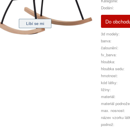
Kategorie:
Dodání:
Do obchod
3d modely:
barva:
čalounění:
fv_barva:
hloubka:
hloubka sedu:
hmotnost:
kód látky:
ližiny:
materiál:
materiál podnože
max. nosnost:
název vzorku lát
podnož: