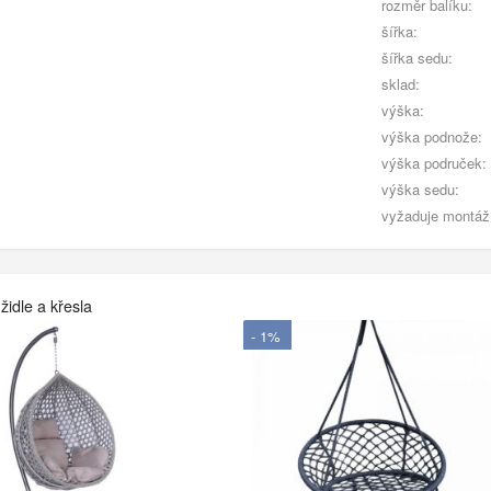
rozměr balíku:
šířka:
šířka sedu:
sklad:
výška:
výška podnože:
výška područek:
výška sedu:
vyžaduje montáž
židle a křesla
- 1%