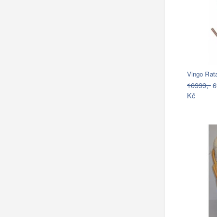
Vingo Rata
10999,-
6
Kč