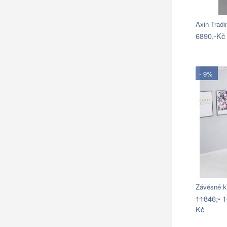
Axin Tradi
6890,-Kč
- 9%
Závěsné k
11846,-
1
Kč