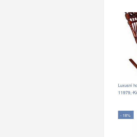
Luxusní ho
11979,-K
- 18%