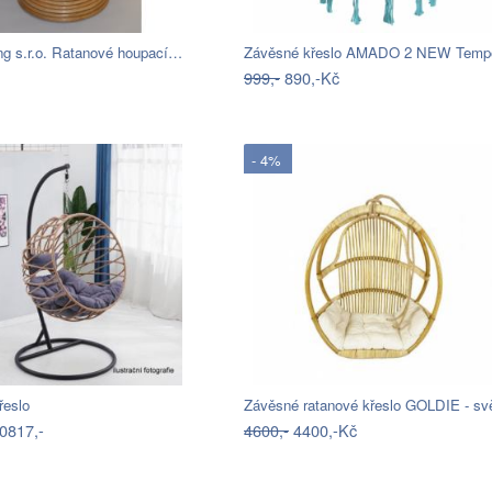
ng s.r.o. Ratanové houpací…
999,-
890,-Kč
- 4%
řeslo
0817,-
4600,-
4400,-Kč