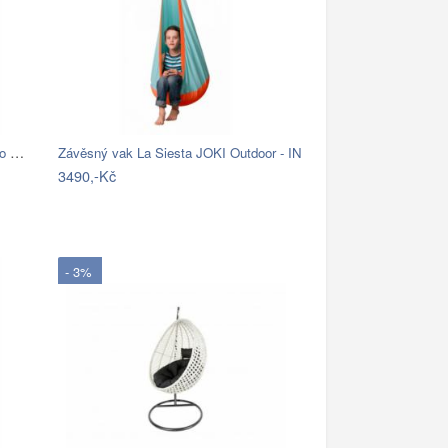
Závěsné křeslo AMADO 2 NEW Tempo Kondela
Závěsný vak La Siesta JOKI Outdoor - IN
3490,-Kč
- 3%