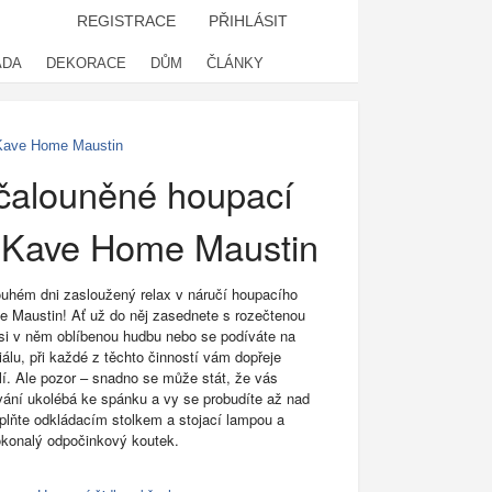
REGISTRACE
PŘIHLÁSIT
ADA
DEKORACE
DŮM
ČLÁNKY
 Kave Home Maustin
 čalouněné houpací
o Kave Home Maustin
louhém dni zasloužený relax v náručí houpacího
 Maustin! Ať už do něj zasednete s rozečtenou
 si v něm oblíbenou hudbu nebo se podíváte na
riálu, při každé z těchto činností vám dopřeje
í. Ale pozor – snadno se může stát, že vás
ání ukolébá ke spánku a vy se probudíte až nad
plňte odkládacím stolkem a stojací lampou a
dokonalý odpočinkový koutek.