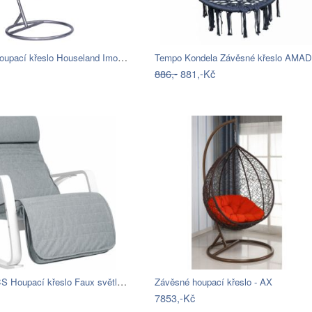
Závěsné houpací křeslo Houseland Imogen…
886,-
881,-Kč
SONGMICS Houpací křeslo Faux světle šedé
Závěsné houpací křeslo - AX
7853,-Kč