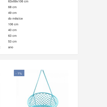
63x69x106 cm
68 cm
49 cm
do měsíce
106 cm
40 cm
63 cm
53 cm
:
ano
- 1%