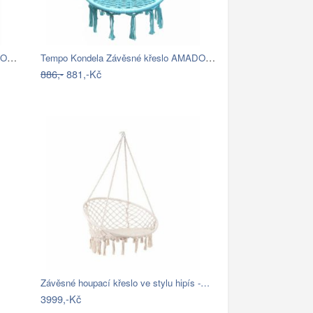
Tempo Kondela Závěsné křeslo AMADO 2…
Tempo Kondela Závěsné křeslo AMADO 2…
886,-
881,-Kč
Závěsné houpací křeslo ve stylu hipís -…
3999,-Kč