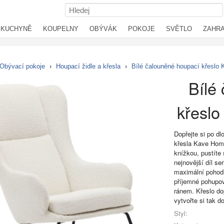
KUCHYNĚ
KOUPELNY
OBÝVÁK
POKOJE
SVĚTLO
ZAHR
Obývací pokoje
›
Houpací židle a křesla
›
Bílé čalouněné houpací křeslo
Bílé
křesl
Dopřejte si po d
křesla Kave Home
knížkou, pustíte
nejnovější díl se
maximální pohodl
příjemné pohupov
ránem. Křeslo do
vytvořte si tak 
Styl: