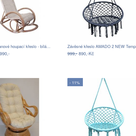
nové houpací křeslo - bílá…
990,-
999,-
890,-Kč
- 11%