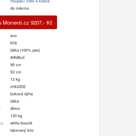
Houpací židle a křesla
do měsíce
u Momenti.cz
9207
,-
Kč
ano
bílá
látka (100% pes)
#dfd8cd
95 cm
53 cm
13 kg
mtk0202
buková dýha
látka
:
dřevo
120 kg
ky:
white bouclé
lakovaný kov