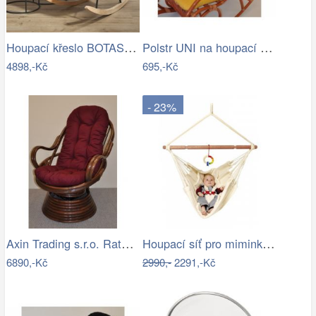
Houpací křeslo BOTAS Halmar
Polstr UNI na houpací křeslo - žlutý…
4898,-Kč
695,-Kč
- 23%
Axin Trading s.r.o. Ratanové houpací…
Houpací síť pro miminka La Siesta…
6890,-Kč
2990,-
2291,-Kč