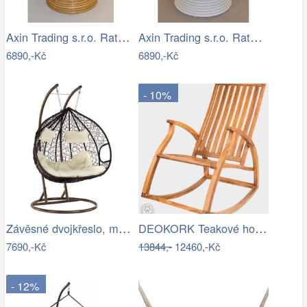
Axin Trading s.r.o. Ratanové houpací…
Axin Trading s.r.o. Ratanové houpací…
6890,-Kč
6890,-Kč
- 10%
Závěsné dvojkřeslo, měděná/hnědá…
DEOKORK Teakové houpací křeslo STEFANO
7690,-Kč
13844,-
12460,-Kč
- 12%