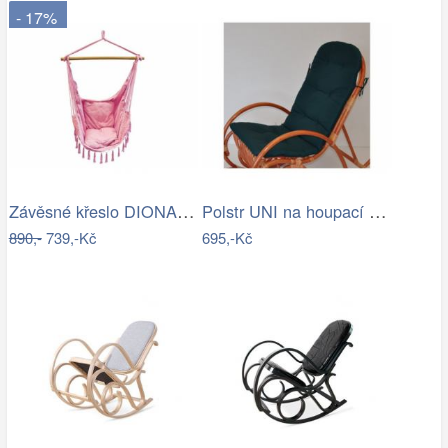
- 17%
Závěsné křeslo DIONA starorůžová
Polstr UNI na houpací křeslo - látka…
890,-
739,-Kč
695,-Kč