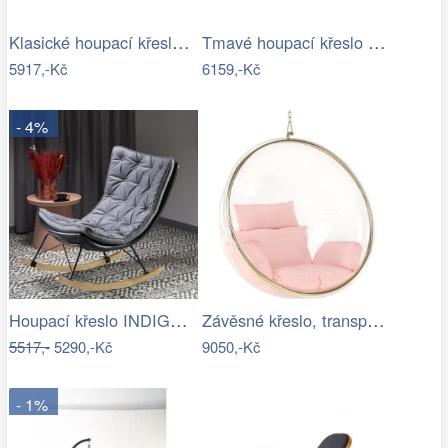
Klasické houpací křeslo - AT
Tmavé houpací křeslo z přírodní ovčí…
5917,-Kč
6159,-Kč
- 4%
Houpací křeslo INDIGO Halmar
Závěsné křeslo, transparentní/zlatá…
5517,-
5290,-Kč
9050,-Kč
- 1%