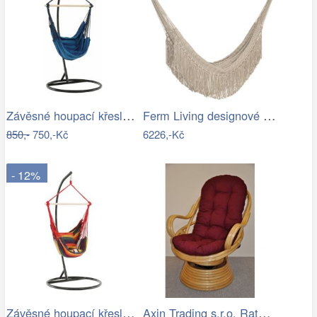
Závěsné houpací křeslo Nikes Blue
Ferm Living designové houpací sítě Path…
850,-
750,-Kč
6226,-Kč
- 12%
Závěsné houpací křeslo Nikes Red
Axin Trading s.r.o. Ratanové houpací…