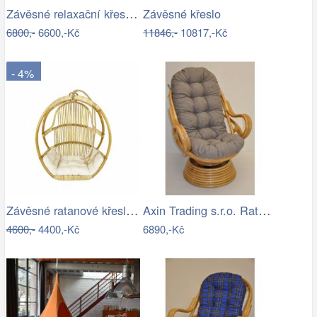
Závěsné relaxační křeslo CANDY
Závěsné křeslo
6800,-
6600,-Kč
11846,-
10817,-Kč
- 4%
Závěsné ratanové křeslo GOLDIE - světlý…
Axin Trading s.r.o. Ratanové houpací…
4600,-
4400,-Kč
6890,-Kč