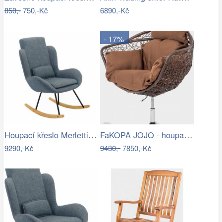
850,-
750,-Kč
6890,-Kč
- 17%
Houpací křeslo Merletti, látka šedá
FaKOPA JOJO - houpací křeslo z ratanu…
9290,-Kč
9430,-
7850,-Kč