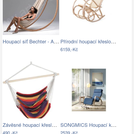
Houpací síť Bechter - Artedio.cz
Přírodní houpací křeslo s výpletem - AT
6159,-Kč
Závěsné houpací křeslo Cozyz pásek…
SONGMICS Houpací křeslo polstrované…
490,-Kč
2539,-Kč