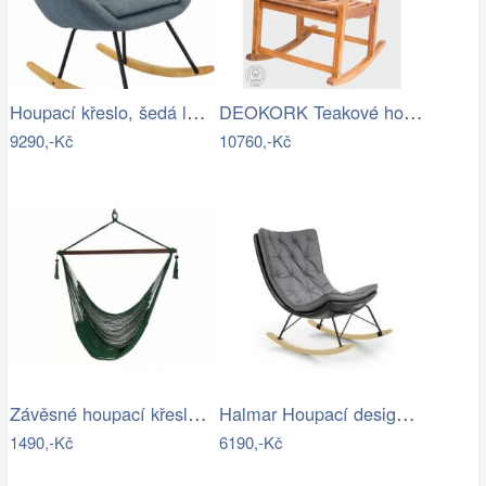
Houpací křeslo, šedá látka / dřevo,…
DEOKORK Teakové houpací křeslo CLAUDIO
9290,-Kč
10760,-Kč
Závěsné houpací křeslo Bustry,…
Halmar Houpací designové křeslo Indigo,…
1490,-Kč
6190,-Kč