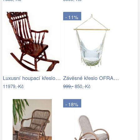
- 11%
Luxusní houpací křeslo - EL
Závěsné křeslo OFRAME Tempo Kondela
11979,-Kč
999,-
850,-Kč
- 18%