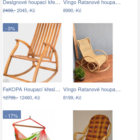
Designové houpací křeslo - TK
Vingo Ratanové houpací křeslo - tmavě…
2408,-
2045,-Kč
8990,-Kč
- 3%
FaKOPA Houpací křeslo dřevěné teak…
Vingo Ratanové houpací křeslo
12799,-
12460,-Kč
8199,-Kč
- 17%