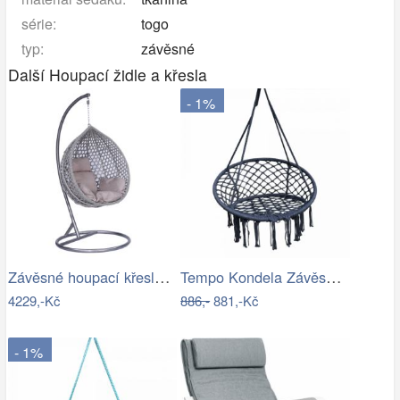
série:
togo
typ:
závěsné
Další Houpací židle a křesla
- 1%
Závěsné houpací křeslo Houseland Imogen…
Tempo Kondela Závěsné křeslo AMADO 2…
4229,-Kč
886,-
881,-Kč
- 1%