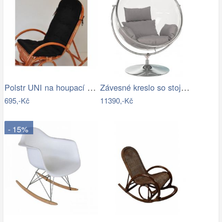
Polstr UNI na houpací křeslo - látka…
Závesné kreslo so stojanom,…
695,-Kč
11390,-Kč
- 15%