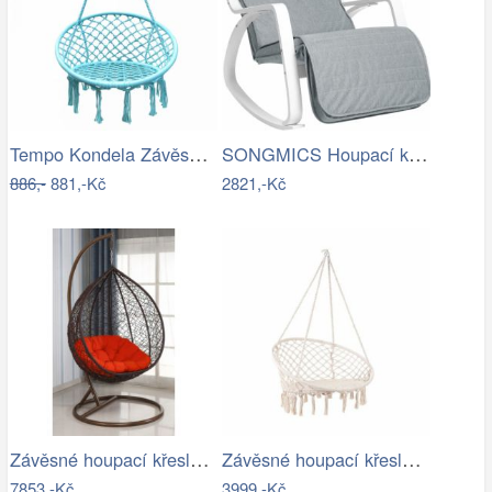
Tempo Kondela Závěsné křeslo AMADO 2…
SONGMICS Houpací křeslo Faux světle šedé
886,-
881,-Kč
2821,-Kč
Závěsné houpací křeslo - AX
Závěsné houpací křeslo ve stylu hipís -…
7853,-Kč
3999,-Kč