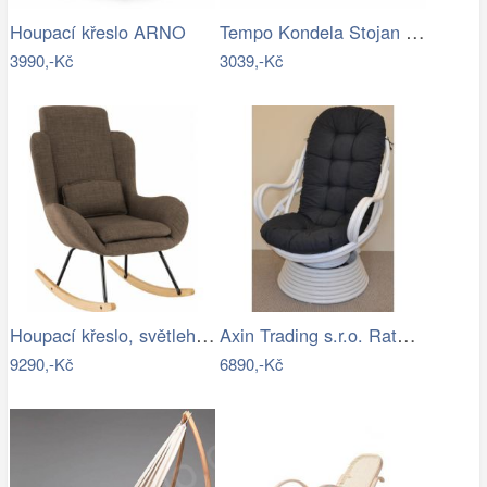
Tempo Kondela Stojan pro závěsné křeslo…
Houpací křeslo ARNO
3990,-Kč
3039,-Kč
Houpací křeslo, světlehnědá látka /…
Axin Trading s.r.o. Ratanové houpací…
9290,-Kč
6890,-Kč