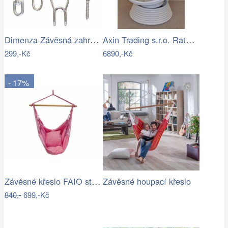
Dimenza Závěsná zahradní souprava na…
Axin Trading s.r.o. Ratanové houpací…
299,-Kč
6890,-Kč
- 17%
Závěsné křeslo FAIO starorůžová
Závěsné houpací křeslo
840,-
699,-Kč