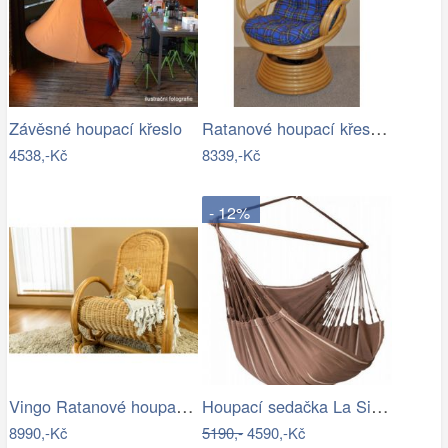
Ratanové houpací křeslo - AX
Závěsné houpací křeslo
4538,-Kč
8339,-Kč
- 12%
Vingo Ratanové houpací křeslo - medové
Houpací sedačka La Siesta HABANA - IN
8990,-Kč
5190,-
4590,-Kč