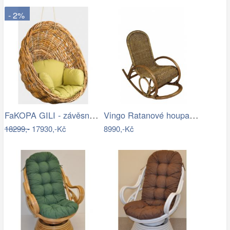
- 2%
FaKOPA GILI - závěsné křeslo Valentina…
Vingo Ratanové houpací křeslo - hnědé
18299,-
17930,-Kč
8990,-Kč