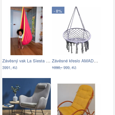
- 8%
Závěsný vak La Siesta JOKI - IN
Závěsné křeslo AMADO 2 NEW Tempo Kondela
3991,-Kč
1090,-
999,-Kč