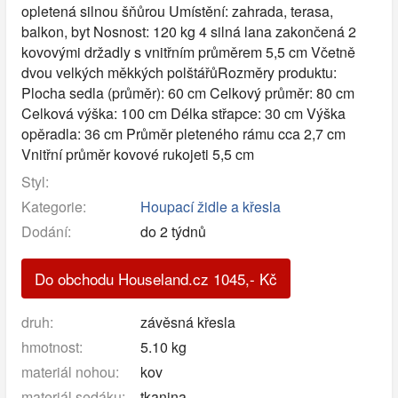
opletená silnou šňůrou Umístění: zahrada, terasa,
balkon, byt Nosnost: 120 kg 4 silná lana zakončená 2
kovovými držadly s vnitřním průměrem 5,5 cm Včetně
dvou velkých měkkých polštářůRozměry produktu:
Plocha sedla (průměr): 60 cm Celkový průměr: 80 cm
Celková výška: 100 cm Délka střapce: 30 cm Výška
opěradla: 36 cm Průměr pleteného rámu cca 2,7 cm
Vnitřní průměr kovové rukojeti 5,5 cm
Styl:
Kategorie:
Houpací židle a křesla
Dodání:
do 2 týdnů
Do obchodu Houseland.cz
1045
,-
Kč
druh:
závěsná křesla
hmotnost:
5.10 kg
materiál nohou:
kov
materiál sedáku:
tkanina