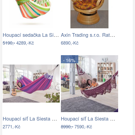
Houpací sedačka La Siesta DOMINGO - IN
Axin Trading s.r.o. Ratanové houpací…
5190,-
4289,-Kč
6890,-Kč
- 16%
Houpací síť La Siesta ORQUIDEA - IN
Houpací síť La Siesta BOSSANOVA family …
2771,-Kč
8990,-
7590,-Kč