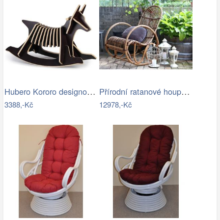
Hubero Kororo designové houpací psi…
Přírodní ratanové houpací křeslo Old…
3388,-Kč
12978,-Kč