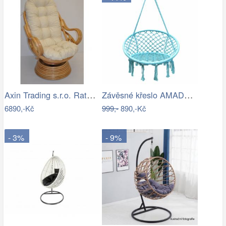
Axin Trading s.r.o. Ratanové houpací…
Závěsné křeslo AMADO 2 NEW Tempo Kondela
6890,-Kč
999,-
890,-Kč
- 3%
- 9%