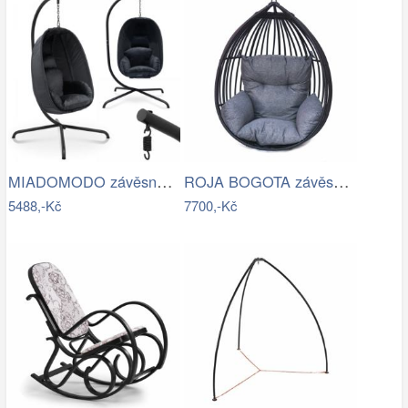
MIADOMODO závěsné houpací křeslo…
ROJA BOGOTA závěsné křeslo - bez…
5488,-Kč
7700,-Kč