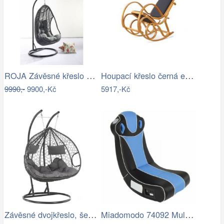
ROJA Závěsné křeslo CALI antracit
Houpací křeslo černá ekokůže - AT
9990,-
9900,-Kč
5917,-Kč
Závěsné dvojkřeslo, šedá, DALVEA 2 NEW…
Miadomodo 74092 Multimediální křeslo,…