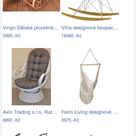
Vingo Dětské proutěné houpací křeslo
Vitra designová houpací křesla RAR
2990,-Kč
18460,-Kč
Axin Trading s.r.o. Ratanové houpací…
Ferm Living designové houpací sítě Path…
6890,-Kč
3975,-Kč