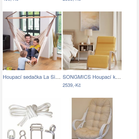
Houpací sedačka La Siesta Habana…
SONGMICS Houpací křeslo polstrované…
2539,-Kč