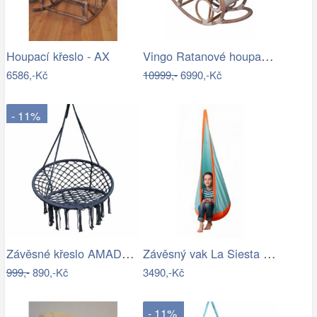
Vingo Ratanové houpací křeslo - bílá…
Houpací křeslo - AX
6586,-Kč
10999,-
6990,-Kč
- 11%
Závěsné křeslo AMADO 2 NEW Tempo Kondela
Závěsný vak La Siesta JOKI Outdoor - IN
999,-
890,-Kč
3490,-Kč
- 11%