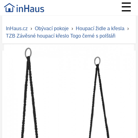
☰
InHaus.cz
›
Obývací pokoje
›
Houpací židle a křesla
›
TZB Závěsné houpací křeslo Togo černé s polštáři