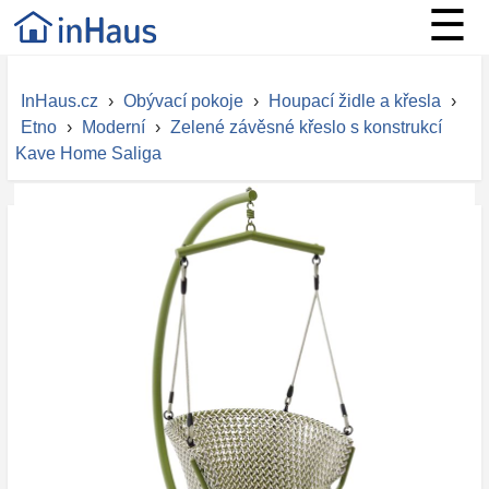
☰
InHaus.cz
›
Obývací pokoje
›
Houpací židle a křesla
›
Etno
›
Moderní
›
Zelené závěsné křeslo s konstrukcí
Kave Home Saliga