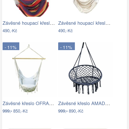
Závěsné houpací křeslo Cozyz pásek…
Závěsné houpací křeslo Cozyz béžová
490,-Kč
490,-Kč
- 11%
- 11%
Závěsné křeslo OFRAME Tempo Kondela
Závěsné křeslo AMADO 2 NEW Tempo Kondela
999,-
850,-Kč
999,-
890,-Kč