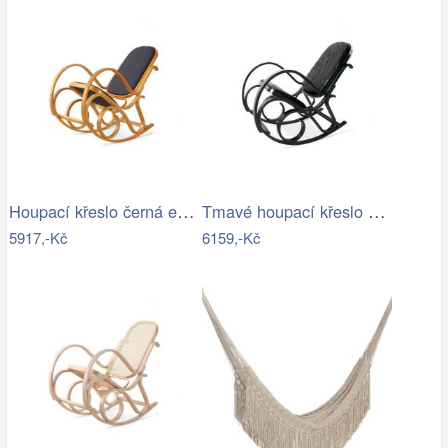
Houpací křeslo černá ekokůže - AT
Tmavé houpací křeslo z přírodní ovčí…
5917,-Kč
6159,-Kč