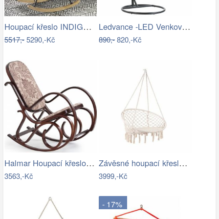
Houpací křeslo INDIGO Halmar
Ledvance -LED Venkovní nástěnné…
5517,-
5290,-Kč
890,-
820,-Kč
Halmar Houpací křeslo Max II ořech…
Závěsné houpací křeslo ve stylu hipís -…
3563,-Kč
3999,-Kč
- 17%