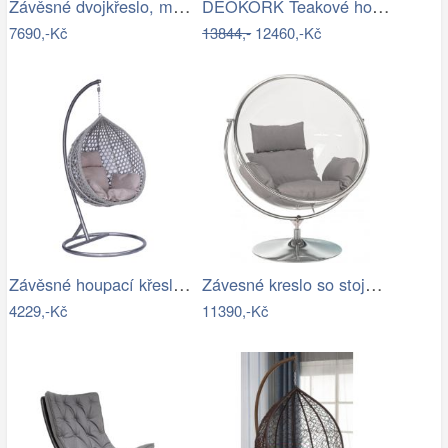
Závěsné dvojkřeslo, měděná/hnědá…
DEOKORK Teakové houpací křeslo STEFANO
7690,-Kč
13844,-
12460,-Kč
Závěsné houpací křeslo Houseland Imogen…
Závesné kreslo so stojanom,…
4229,-Kč
11390,-Kč