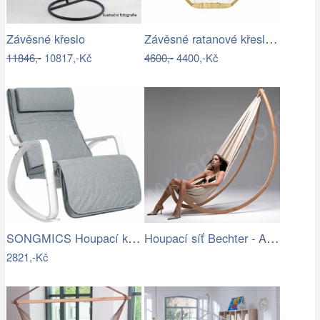
Závěsné ratanové křeslo GOLDIE - světlý…
Závěsné křeslo
11846,-
10817,-Kč
4600,-
4400,-Kč
SONGMICS Houpací křeslo Faux světle šedé
Houpací síť Bechter - Artedio.cz
2821,-Kč