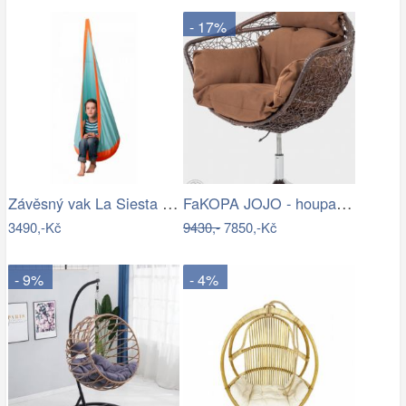
- 17%
Závěsný vak La Siesta JOKI Outdoor - IN
FaKOPA JOJO - houpací křeslo z ratanu…
3490,-Kč
9430,-
7850,-Kč
- 9%
- 4%