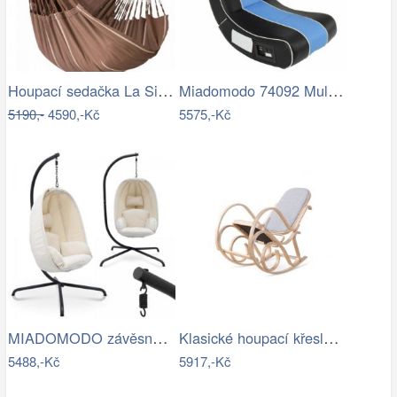
Houpací sedačka La Siesta HABANA - IN
Miadomodo 74092 Multimediální křeslo,…
5190,-
4590,-Kč
5575,-Kč
MIADOMODO závěsné houpací křeslo béžové…
Klasické houpací křeslo - AT
5488,-Kč
5917,-Kč