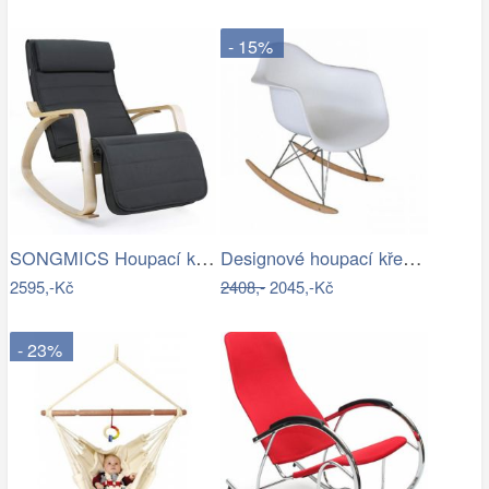
- 15%
SONGMICS Houpací křeslo Ben šedé
Designové houpací křeslo - TK
2595,-Kč
2408,-
2045,-Kč
- 23%