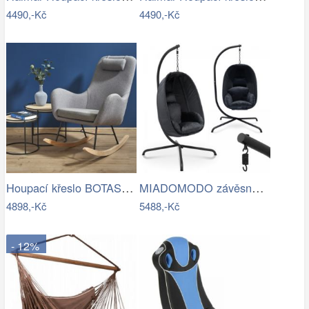
4490,-Kč
4490,-Kč
Houpací křeslo BOTAS Halmar
MIADOMODO závěsné houpací křeslo…
4898,-Kč
5488,-Kč
- 12%