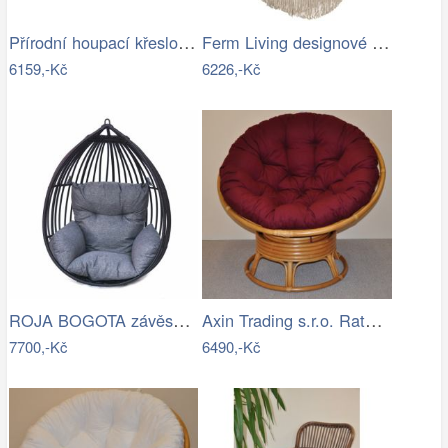
Přírodní houpací křeslo s výpletem - AT
Ferm Living designové houpací sítě Path…
6159,-Kč
6226,-Kč
ROJA BOGOTA závěsné křeslo - bez…
Axin Trading s.r.o. Ratanový papasan…
7700,-Kč
6490,-Kč