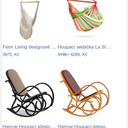
Ferm Living designové houpací sítě Path…
Houpací sedačka La Siesta DOMINGO - IN
3975,-Kč
5190,-
4289,-Kč
Halmar Houpací křeslo MAX BIS 95x52 cm…
Halmar Houpací křeslo MAX BIS 95x52 cm…