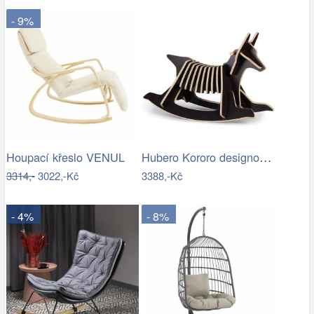
- 9%
Hubero Kororo designové houpací psi…
Houpací křeslo VENUL
3314,-
3022,-Kč
3388,-Kč
- 4%
- 8%