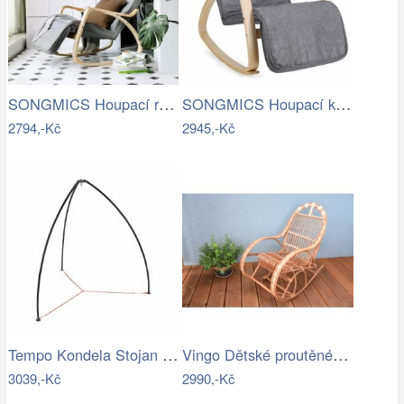
SONGMICS Houpací relaxační křeslo…
SONGMICS Houpací křeslo Ben světle šedé
2794,-Kč
2945,-Kč
Tempo Kondela Stojan pro závěsné křeslo…
Vingo Dětské proutěné houpací křeslo
3039,-Kč
2990,-Kč