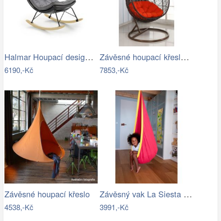
Halmar Houpací designové křeslo Indigo,…
Závěsné houpací křeslo - AX
6190,-Kč
7853,-Kč
Závěsný vak La Siesta JOKI - IN
Závěsné houpací křeslo
4538,-Kč
3991,-Kč