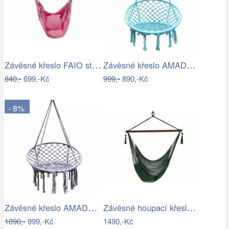
Závěsné křeslo FAIO starorůžová
Závěsné křeslo AMADO 2 NEW Tempo Kondela
840,-
699,-Kč
999,-
890,-Kč
- 8%
Závěsné křeslo AMADO 2 NEW Tempo Kondela
Závěsné houpací křeslo Bustry,…
1090,-
999,-Kč
1490,-Kč