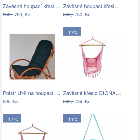
Závěsné houpací křeslo Nikes Blue
Závěsné houpací křeslo Nikes Red
850,-
750,-Kč
850,-
750,-Kč
- 17%
Polstr UNI na houpací křeslo - látka…
Závěsné křeslo DIONA starorůžová
695,-Kč
890,-
739,-Kč
- 17%
- 11%