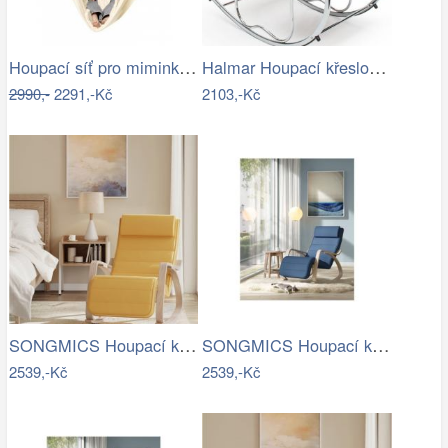
Houpací síť pro miminka La Siesta…
Halmar Houpací křeslo Ben 2 - černé
2990,-
2291,-Kč
2103,-Kč
SONGMICS Houpací křeslo polstrované…
SONGMICS Houpací křeslo polstrované…
2539,-Kč
2539,-Kč