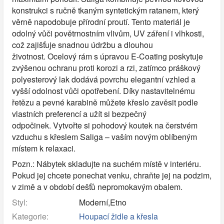
konstrukci s ručně tkaným syntetickým ratanem, který
věrně napodobuje přírodní proutí. Tento materiál je
odolný vůči povětrnostním vlivům, UV záření i vlhkosti,
což zajišťuje snadnou údržbu a dlouhou
životnost. Ocelový rám s úpravou E-Coating poskytuje
zvýšenou ochranu proti korozi a rzi, zatímco práškový
polyesterový lak dodává povrchu elegantní vzhled a
vyšší odolnost vůči opotřebení. Díky nastavitelnému
řetězu a pevné karabině můžete křeslo zavěsit podle
vlastních preferencí a užít si bezpečný
odpočinek. Vytvořte si pohodový koutek na čerstvém
vzduchu s křeslem Saliga – vaším novým oblíbeným
místem k relaxaci.
Pozn.: Nábytek skladujte na suchém místě v interiéru.
Pokud jej chcete ponechat venku, chraňte jej na podzim,
v zimě a v období dešťů nepromokavým obalem.
Styl:
Moderní,Etno
Kategorie:
Houpací židle a křesla