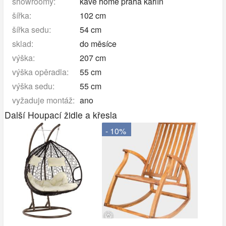
showroomy:
kave home praha karlín
šířka:
102 cm
šířka sedu:
54 cm
sklad:
do měsíce
výška:
207 cm
výška opěradla:
55 cm
výška sedu:
55 cm
vyžaduje montáž:
ano
Další Houpací židle a křesla
- 10%