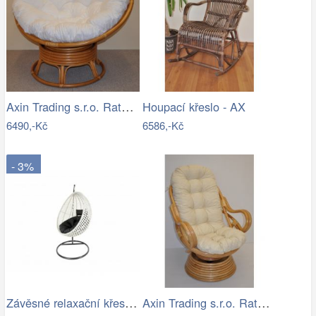
Axin Trading s.r.o. Ratanový papasan…
Houpací křeslo - AX
6490,-Kč
6586,-Kč
- 3%
Závěsné relaxační křeslo CANDY
Axin Trading s.r.o. Ratanové houpací…