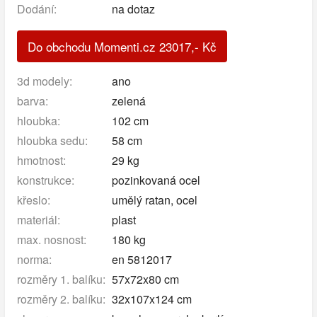
Dodání:
na dotaz
Do obchodu Momenti.cz
23017
,-
Kč
3d modely:
ano
barva:
zelená
hloubka:
102 cm
hloubka sedu:
58 cm
hmotnost:
29 kg
konstrukce:
pozinkovaná ocel
křeslo:
umělý ratan, ocel
materiál:
plast
max. nosnost:
180 kg
norma:
en 5812017
rozměry 1. balíku:
57x72x80 cm
rozměry 2. balíku:
32x107x124 cm