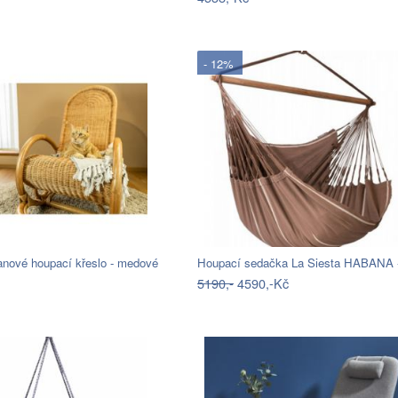
- 12%
anové houpací křeslo - medové
Houpací sedačka La Siesta HABANA 
5190,-
4590,-Kč