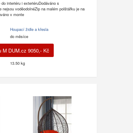
do interiéru i exteriéruDodáváno s
e nejsou voděodolnéZip na malém polštářku je na
áváno v monte
Houpací židle a křesla
do měsíce
u M DUM.cz
9050
,-
Kč
13.50 kg