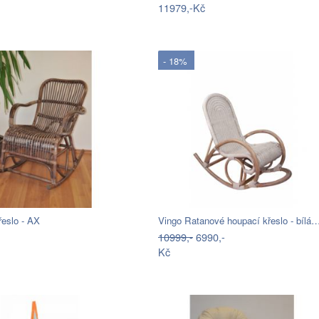
11979,-Kč
- 18%
řeslo - AX
Vingo Ratanové houpací křeslo - bílá
10999,-
6990,-
Kč