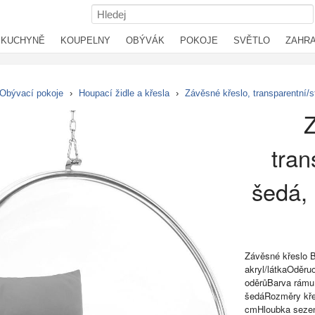
KUCHYNĚ
KOUPELNY
OBÝVÁK
POKOJE
SVĚTLO
ZAHR
Obývací pokoje
›
Houpací židle a křesla
›
Závěsné křeslo, transparentn
Z
tran
šedá
Závěsné křeslo 
akryl/látkaOděruo
oděrůBarva rámu:
šedáRozměry kře
cmHloubka sezen