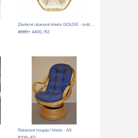
Závěsné ratanové křeslo GOLDIE - světlý…
4600,-
4400,-Kč
Ratanové houpací křeslo - AX
8339,-Kč