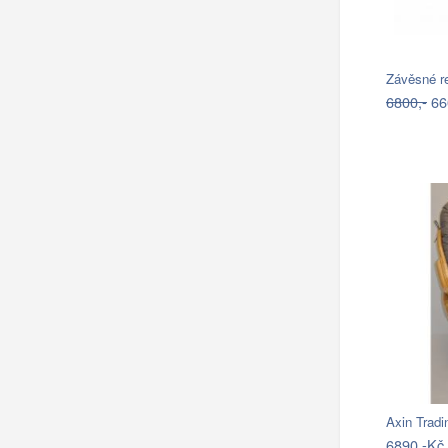
Závěsné r
6800,-
66
Axin Tradi
6890,-Kč