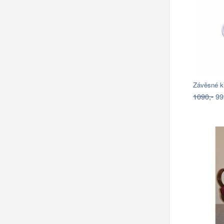
1090,-
99