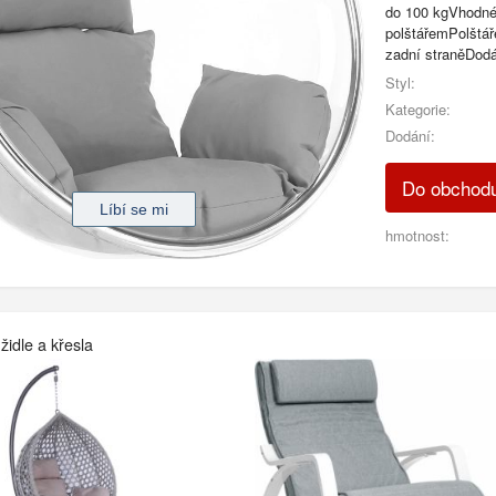
do 100 kgVhodné 
polštářemPolštář
zadní straněDod
Styl:
Kategorie:
Dodání:
Do obchod
hmotnost:
židle a křesla