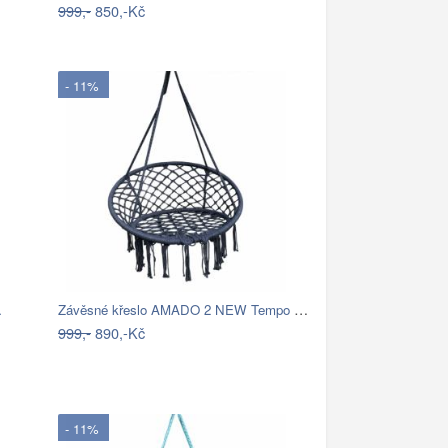
999,-
850,-Kč
- 11%
Závěsné křeslo AMADO 2 NEW Tempo Kondela
…
999,-
890,-Kč
- 11%