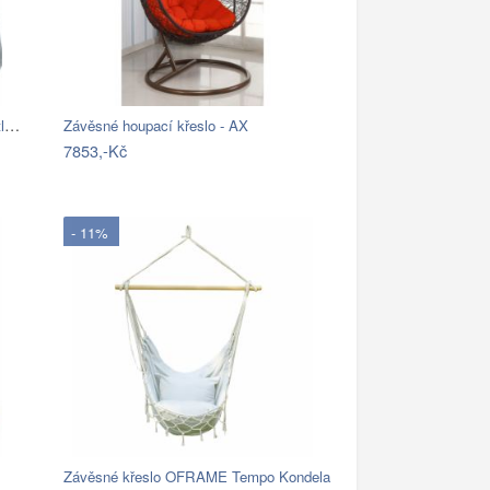
SONGMICS Houpací křeslo Faux světle šedé
Závěsné houpací křeslo - AX
7853,-Kč
- 11%
Závěsné křeslo OFRAME Tempo Kondela