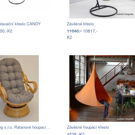
elaxační křeslo CANDY
Závěsné křeslo
00,-Kč
11846,-
10817,-
Kč
ng s.r.o. Ratanové houpací…
Závěsné houpací křeslo
4538,-Kč