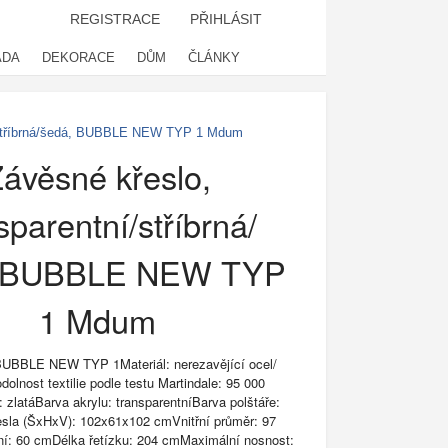
REGISTRACE
PŘIHLÁSIT
ADA
DEKORACE
DŮM
ČLÁNKY
í/stříbrná/šedá, BUBBLE NEW TYP 1 Mdum
ávěsné křeslo,
sparentní/stříbrná/
, BUBBLE NEW TYP
1 Mdum
BUBBLE NEW TYP 1Materiál: nerezavějící ocel/
dolnost textilie podle testu Martindale: 95 000
 zlatáBarva akrylu: transparentníBarva polštáře:
sla (ŠxHxV): 102x61x102 cmVnitřní průměr: 97
í: 60 cmDélka řetízku: 204 cmMaximální nosnost: