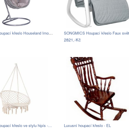
Závěsné houpací křeslo Houseland Imogen…
2821,-Kč
upací křeslo ve stylu hipís -…
Luxusní houpací křeslo - EL