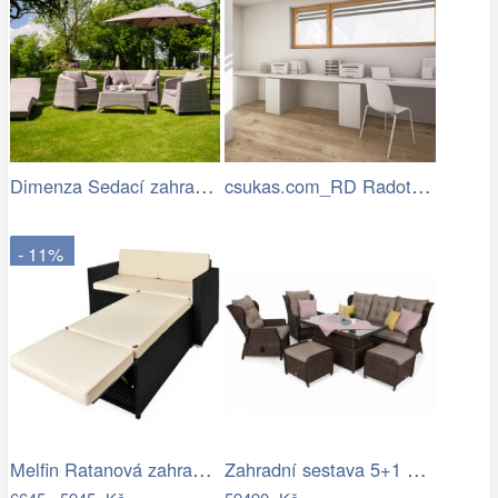
Dimenza Sedací zahradní souprava…
csukas.com_RD Radotin_020.jpg
- 11%
Melfin Ratanová zahradní sestava VENDY…
Zahradní sestava 5+1 polyratan / látka