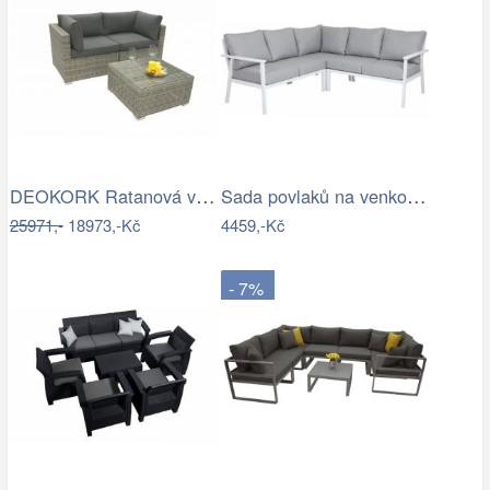
DEOKORK Ratanová variabilní sestava…
Sada povlaků na venkovní polštáře…
25971,-
18973,-Kč
4459,-Kč
- 7%