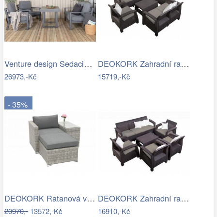
Venture design Sedacia súprava…
DEOKORK Zahradní ratanová sestava …
26973,-Kč
15719,-Kč
- 35%
DEOKORK Ratanová variabilní sestava…
DEOKORK Zahradní ratanová sestava…
20970,-
13572,-Kč
16910,-Kč