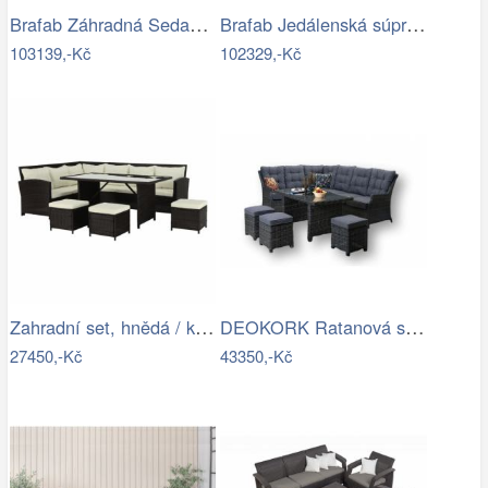
Brafab Záhradná Sedacia súprava NINJA -…
Brafab Jedálenská súprava ZALONGO Mdum
103139,-Kč
102329,-Kč
Zahradní set, hnědá / krémová, STARK…
DEOKORK Ratanová sestava DAKOTA …
27450,-Kč
43350,-Kč