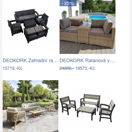
- 25%
DEOKORK Zahradní ratanová sestava …
DEOKORK Ratanová variabilní sestava…
15719,-Kč
24888,-
18573,-Kč