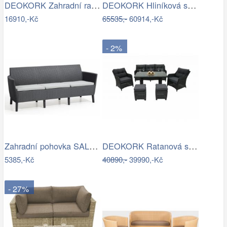
DEOKORK Zahradní ratanová sestava…
DEOKORK Hliníková sestava pro 7 osob…
16910,-Kč
65535,-
60914,-Kč
- 2%
Zahradní pohovka SALEMO 3 Allibert
DEOKORK Ratanová sestava PAOLA antracit…
5385,-Kč
40890,-
39990,-Kč
- 27%