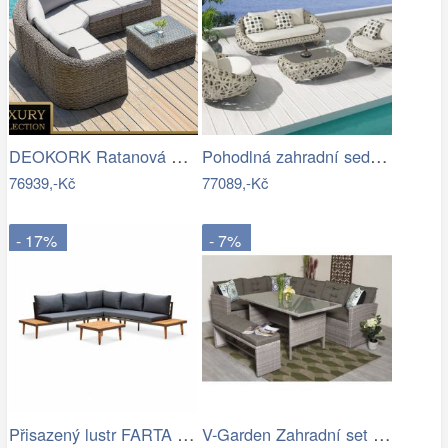
DEOKORK Ratanová modulová sestava…
Pohodlná zahradní sedací souprava - IKT
76939,-Kč
77089,-Kč
- 17%
- 7%
Přisazený lustr FARTA 5xE27/60W/230V…
V-Garden Zahradní set TUNIS SET 6