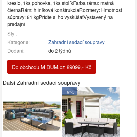
kreslo, 1ks pohovka, 1ks stolíkFarba rámu: matná
čiernaRám: hliníková konštrukciaRozmery: Hmotnosť
súpravy: 81 kgPríďte si ho vyskúšaťVystavený na
predajni
Styl:
Kategorie:
Zahradní sedací soupravy
Dodání:
do 2 týdnů
Do obchodu M DUM.cz
89099
,-
Kč
Další Zahradní sedací soupravy
- 5%