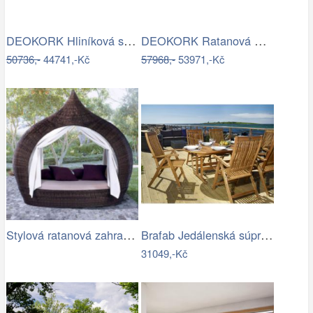
DEOKORK Hliníková sestava pro 5 osob…
DEOKORK Ratanová modulová sestava…
50736,-
44741,-Kč
57968,-
53971,-Kč
Stylová ratanová zahradní postel se…
Brafab Jedálenská súprava EVERTON Mdum
31049,-Kč