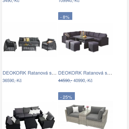
3490,-Kč
109940,-Kč
- 8%
DEOKORK Ratanová sestava CHARLOTTE …
DEOKORK Ratanová sestava NAOMI antracit…
36590,-Kč
44590,-
40990,-Kč
- 25%