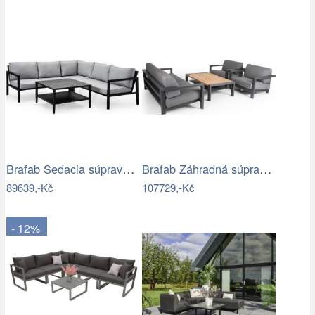
Brafab Sedacia súprava BELFORT čierna -…
Brafab Záhradná súprava AMESDALE -…
89639,-Kč
107729,-Kč
- 12%