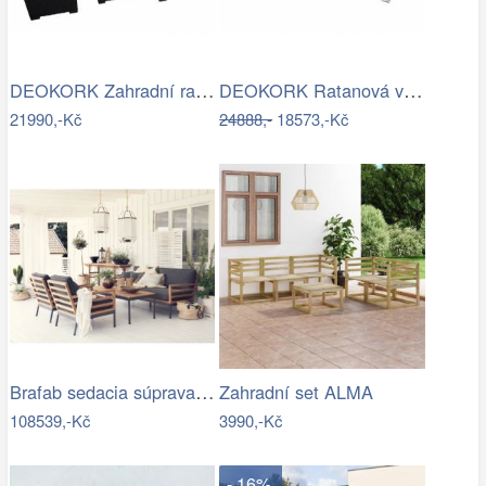
DEOKORK Zahradní ratanová sestava…
DEOKORK Ratanová variabilní sestava…
21990,-Kč
24888,-
18573,-Kč
Brafab sedacia súprava ZALONGO Mdum
Zahradní set ALMA
108539,-Kč
3990,-Kč
- 16%