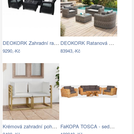
DEOKORK Zahradní ratanová sestava CORFU…
DEOKORK Ratanová modulová sestava…
9290,-Kč
83943,-Kč
Krémová zahradní pohovka MAJKEN
FaKOPA TOSCA - sedací souprava Lucy Mdum