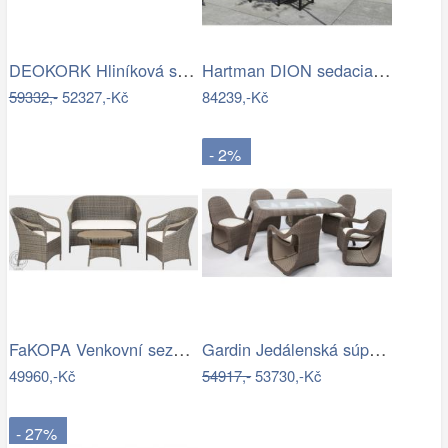
DEOKORK Hliníková sestava pro 6 osob…
Hartman DION sedacia súprava - Čierna…
59332,-
52327,-Kč
84239,-Kč
- 2%
FaKOPA Venkovní sezení z umělého…
Gardin Jedálenská súprava FOX hnedá Mdum
49960,-Kč
54917,-
53730,-Kč
- 27%