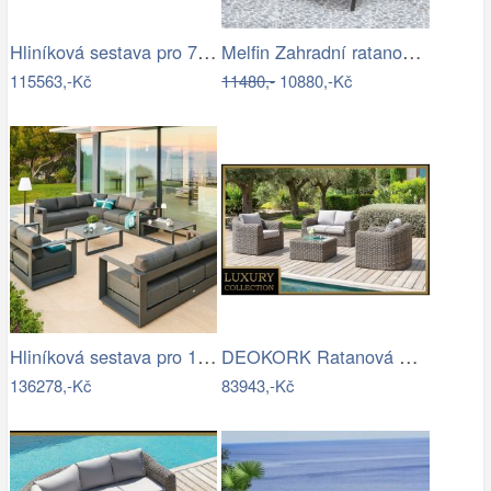
Hliníková sestava pro 7 osob MADRID …
Melfin Zahradní ratanová sestava…
115563,-Kč
11480,-
10880,-Kč
Hliníková sestava pro 10 osob MADRID …
DEOKORK Ratanová modulová sestava…
136278,-Kč
83943,-Kč