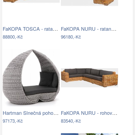
FaKOPA TOSCA - ratanová sestava Amy Mdum
FaKOPA NURU - ratanová sestava Marina…
88800,-Kč
96180,-Kč
Hartman Slnečná pohovka COSTA RICA Mdum
FaKOPA NURU - rohová sedačka Becky Mdum
97173,-Kč
83540,-Kč