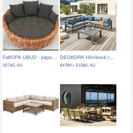
FaKOPA UBUD - papasan z ratanu…
DEOKORK Hliníková rohová sestava…
30740,-Kč
61791,-
51990,-Kč