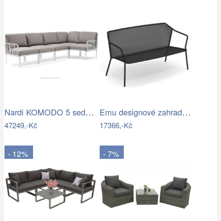
Nardi KOMODO 5 sedačka Mdum
Emu designové zahradní sedačky Darwin…
47249,-Kč
17366,-Kč
- 12%
- 7%