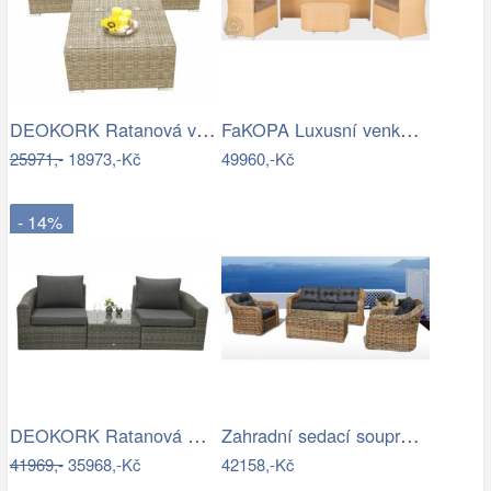
DEOKORK Ratanová variabilní sestava…
FaKOPA Luxusní venkovní sezení z…
25971,-
18973,-Kč
49960,-Kč
- 14%
DEOKORK Ratanová modulová sestava…
Zahradní sedací souprava RICHMOND…
41969,-
35968,-Kč
42158,-Kč