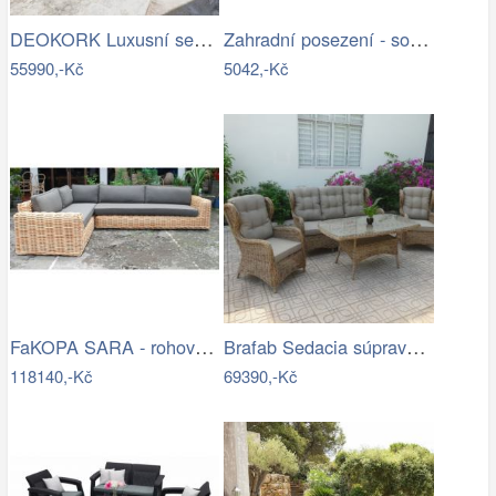
DEOKORK Luxusní sestava z akácie…
Zahradní posezení - souprava - UZN
55990,-Kč
5042,-Kč
FaKOPA SARA - rohová sedačka ze…
Brafab Sedacia súprava béžová ROSITA -…
118140,-Kč
69390,-Kč