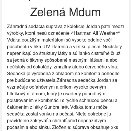
Zelená Mdum
Záhradná sedacia súprava z kolekcie Jordan patrí medzi
výrobky, ktoré nesú označenie \"Hartman All Weather\"
Vďaka použitým materiálom sú vysoko odolné voči
pôsobeniu vlhka, UV žiarenia a vzniku plesní. Nečistoty
neprenikajú do štruktúry látky a sú ľahko čistiteľné či už
sa jedná o škvrny spôsobené mastnými látkami alebo
nečistoty od čokolády, zmrzliny alebo červeného vína.
Sedačka je vyrobená z ohľadom na komfort a pohodlie
pre budúceho užívateľa.Záhradná sedačka Jordan sa
vyznačuje odľahčeným a pritom vysoko pevným
hliníkovým rámom, ktorý je osadený pohodlným
polstrovaním v kombinácii s rychle schnúcou penou a
čalúnením z látky Sunbrella®. Vďaka tomu môže
sedačka zostať vonku na počasí. Nieje potrebné ju
pravidelne zakrývať a chrániť pred nepriaznivým
počasím alebo slnku. Zloženie: súprava obsahuje 2ks