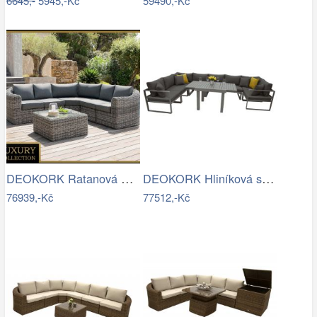
6645,-
5945,-Kč
59490,-Kč
DEOKORK Ratanová modulová sestava…
DEOKORK Hliníková sestava jídelní pro 8…
76939,-Kč
77512,-Kč