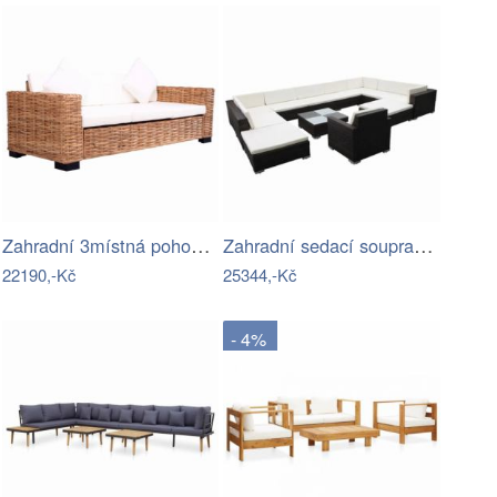
Zahradní 3místná pohovka ALENA Dekorhome
Zahradní sedací souprava 12 ks…
22190,-Kč
25344,-Kč
- 4%