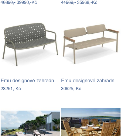
40890,-
39990,-Kč
41969,-
35968,-Kč
Emu designové zahradní sedačky Yard Sofa
Emu designové zahradní sedačky Shine…
28251,-Kč
30925,-Kč