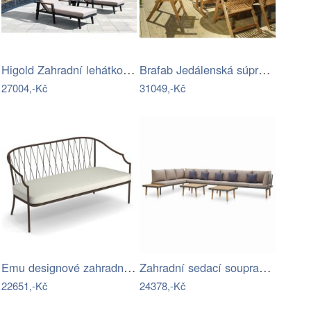
Higold Zahradní lehátko HIGOLD - Emoti…
Brafab Jedálenská súprava EVERTON Mdum
27004,-Kč
31049,-Kč
Emu designové zahradní sedačky Como Sofa
Zahradní sedací souprava akáciové dřevo…
22651,-Kč
24378,-Kč