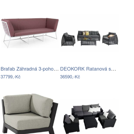
Brafab Záhradná 3-pohovka VENCE -…
DEOKORK Ratanová sestava CHARLOTTE …
37799,-Kč
36590,-Kč