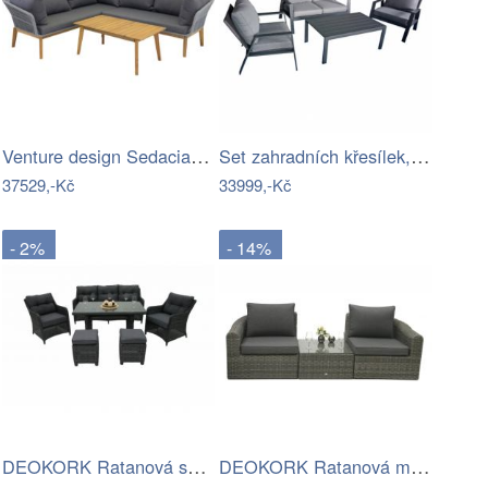
Venture design Sedacia súprava šedá…
Set zahradních křesílek, pohovky a…
37529,-Kč
33999,-Kč
- 2%
- 14%
DEOKORK Ratanová sestava PAOLA antracit…
DEOKORK Ratanová modulová sestava…