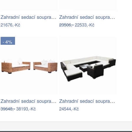
Zahradní sedací souprava akáciové dřevo…
Zahradní sedací souprava TEREZA…
21676,-Kč
23506,-
22533,-Kč
- 4%
Zahradní sedací souprava ALENA Dekorhome
Zahradní sedací souprava 12 ks…
39648,-
38193,-Kč
24544,-Kč