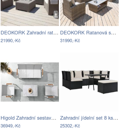
DEOKORK Zahradní ratanová sestava…
DEOKORK Ratanová sestava SANTORINI pro…
21990,-Kč
31990,-Kč
Higold Zahradní sestava HIGOLD Nofi 2.0…
Zahradní jídelní set 8 ks polyratan…
36949,-Kč
25302,-Kč