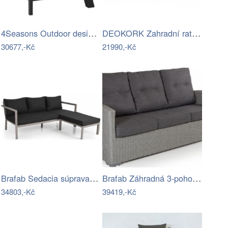
4Seasons Outdoor designové zahradní…
DEOKORK Zahradní ratanová sestava…
30677,-Kč
21990,-Kč
Brafab Sedacia súprava DELIA Mdum
Brafab Záhradná 3-pohovka šedá ASHFIELD…
34803,-Kč
39419,-Kč