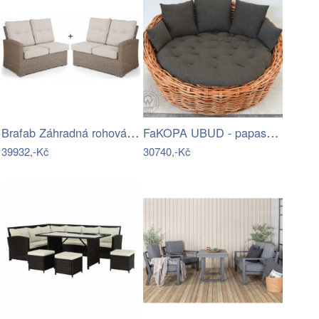
Brafab Záhradná rohová súprava ASHFIELD…
FaKOPA UBUD - papasan z ratanu…
39932,-Kč
30740,-Kč