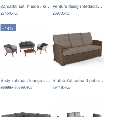
Zahradní set, hnědá / krémová, STARK…
Venture design Sedacia súprava…
27450,-Kč
26973,-Kč
- 14%
Šedý zahradní lounge set Arona – Garden…
Brafab Záhradná 3-pohovka ASHFIELD Mdum
23699,-
30699,-Kč
39419,-Kč