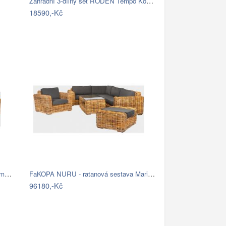
Zahradní 3-dílný set RODEN Tempo Kondela
18590,-Kč
FaKOPA TOSCA - ratanová sestava Amy Mdum
FaKOPA NURU - ratanová sestava Marina…
96180,-Kč