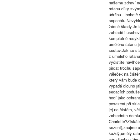
našemu zdraví ne
ratanu díky svým
údržbu – bohatě 
saponátu.Nevyble
žádné škody.Je l
zahradě i uschov
kompletně recykl
umělého ratanu js
sestav.Jak se sta
z umělého ratanu
vyčistíte navlhč
přidat trochu sap
váleček na čištěn
který vám bude dě
vypadá dlouho ja
sedacích podušek
hodí jako ochran
posezení při skl
jej na čistém, v
zahradním domku.
Charlotte?Získát
sezení),zaujme 
každý,umělý rata
vás dlouhou živo