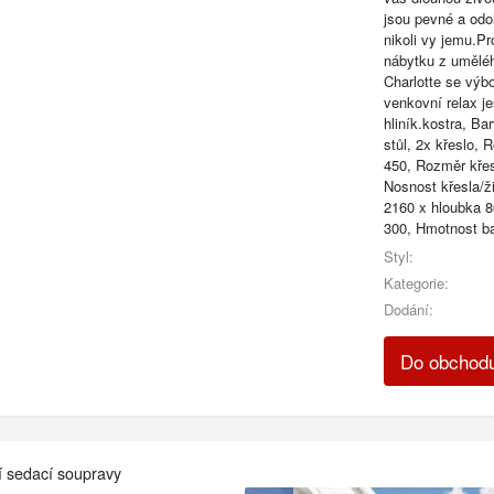
jsou pevné a odo
nikoli vy jemu.P
nábytku z uměléh
Charlotte se výb
venkovní relax je
hliník.kostra, Ba
stůl, 2x křeslo,
450, Rozměr křes
Nosnost křesla/ž
2160 x hloubka 8
300, Hmotnost ba
Styl:
Kategorie:
Dodání:
Do obchodu
í sedací soupravy