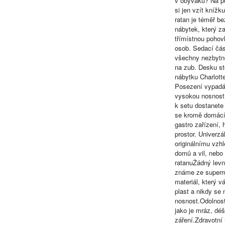
v obýváku? Na p
si jen vzít kníž
ratan je téměř b
nábytek, který z
třímístnou pohov
osob. Sedací čás
všechny nezbytno
na zub. Desku st
nábytku Charlott
Posezení vypadá,
vysokou nosnost 
k setu dostanete
se kromě domácíc
gastro zařízení,
prostor. Univerzá
originálnímu vzhl
domů a vil, nebo
ratanuŽádný levn
známe ze superm
materiál, který 
plast a nikdy se 
nosnost.Odolnost
jako je mráz, déš
záření.Zdravotní 