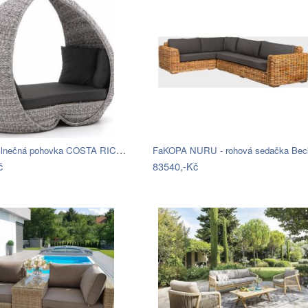
Hartman Slnečná pohovka COSTA RICA Mdum
č
83540,-Kč