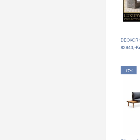
DEOKORK 
83943,-K
- 17%