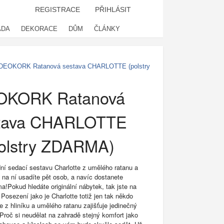
REGISTRACE
PŘIHLÁSIT
ADA
DEKORACE
DŮM
ČLÁNKY
DEOKORK Ratanová sestava CHARLOTTE (polstry
OKORK Ratanová
tava CHARLOTTE
olstry ZDARMA)
dní sedací sestavu Charlotte z umělého ratanu a
 na ní usadíte pět osob, a navíc dostanete
a!Pokud hledáte originální nábytek, tak jste na
Posezení jako je Charlotte totiž jen tak někdo
 z hliníku a umělého ratanu zajišťuje jedinečný
Proč si neudělat na zahradě stejný komfort jako