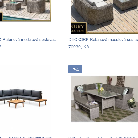
Ratanová modulová sestava…
DEOKORK Ratanová modulová sest
č
76939,-Kč
- 7%