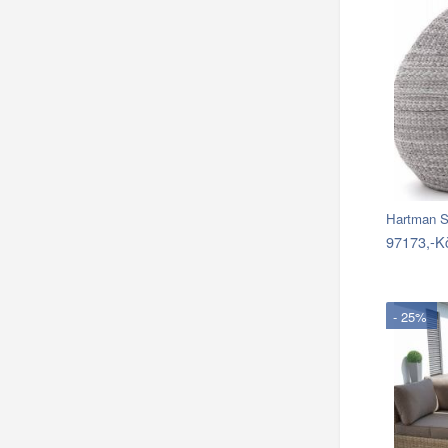
97173,-K
- 25%