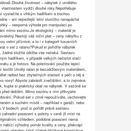
škodí.Dlouhá životnost – nábytek z umělého
 vlastnostem vydrží dlouhé roky.Nepotřebuje
si vystačíte s vlhkým hadříkem a trochou
dne – ani nejostřejší letní sluníčko nenapáchá
ehký – nesporná výhoda pro manipulaci po
ání mimo sezónu.Je ekologický – materiál je
ovatelný.Nestojí váš roční plat – ceny nábytku z
ou velmi příznivé, a to i v kategorii luxusních
rat o set z ratanu?Pokud si pořídíte nábytek
, žádná složitá údržba vás nečeká. Sestavu
eným hadříkem, v případě velkých nečistot stačí
onátu a je hotovo. Na polstrování použijte lepicí
í textilií.Umělý ratan je bezúdržbovým materiálem,
lat radost bez zbytečných starostí s péči o něj a
ko nový! Abyste zabránili znečištění, a to zejména
, kupte si praktický obal na nábytek. V sezóně se
a před deštěm. Mimo sezónu s ním přikryjete
adování. Pokud set v zimě nepoužíváte, uschovejte
ětraném a suchém místě – například v garáži, nebo
V bodech: proč si pořídit právě sestavu
e zahradní posezení s polstry v ceně (5 míst na
originálním vzhledem, podobné posezení nemá
n nabízí výhodný poměr kvality a ceny, překvapí
tností,všechny části včetně hliníkové konstrukce