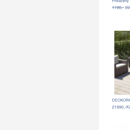
1190,-
99
DEOKORK 
21990,-K