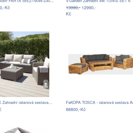
Přisazený lustr FARTA 5xE27/60W/230V…
V-Garden Zahradní set TUNIS SET 6
0,-Kč
13990,-
12990,-
Kč
Zahradní ratanová sestava…
č
88800,-Kč