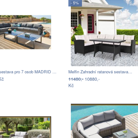
- 5%
 sestava pro 7 osob MADRID …
Melfin Zahradní ratanová sestava…
Kč
11480,-
10880,-
Kč