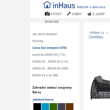
Nábytek a dekorace
FOTKY
FIRMY
E-SHOP
DISKUSE
InHaus.cz
›
Jen zboží skladem
ZDARMA)
Novinky
Cena bez omezení (578)
levné do 20000 Kč (172)
20000 Kč - 40000 Kč (114)
40000 Kč - 80000 Kč (290)
80000 Kč a víc (98)
Zahradní sedací soupravy
Barvy
Jakékoli barvy