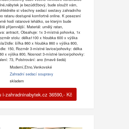
lné,nábytek je bezúdržbový, bude sloužit vám,
rohlédněte si všechny sedací sestavy zahradního
o ratanu dostupné komfortně online. K posezení
orně hodí ratanové lehátko, se kterým bude
ště příjemnější. Materiál: umělý ratan,
rva: antracit, Obsahuje: 1x 3-místná pohovka, 1x
 Rozměr stolu: délka1100 x hloubka 600 x výška
la/židle: šířka 860 x hloubka 860 x výška 800,
idle: 150, Rozměr 3-místné lavice/pohovky: délka
60 x výška 800, Nosnost 3-místné lavice/pohovky:
lení: 73, Polstrování: ano (tmavě šedá)
Moderní,Etno,Venkovské
Zahradní sedací soupravy
skladem
 i-zahradninabytek.cz
36590
,-
Kč