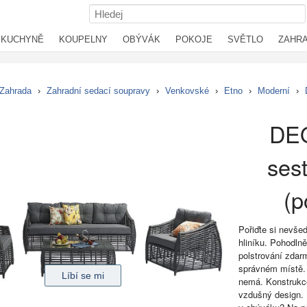
KUCHYNĚ
KOUPELNY
OBÝVÁK
POKOJE
SVĚTLO
ZAHR
Zahrada
›
Zahradní sedací soupravy
›
Venkovské
›
Etno
›
Moderní
›
DE
ses
(p
Pořiďte si nevše
hliníku. Pohodlně
polstrování zdarm
správném místě. 
nemá. Konstrukce
vzdušný design. 