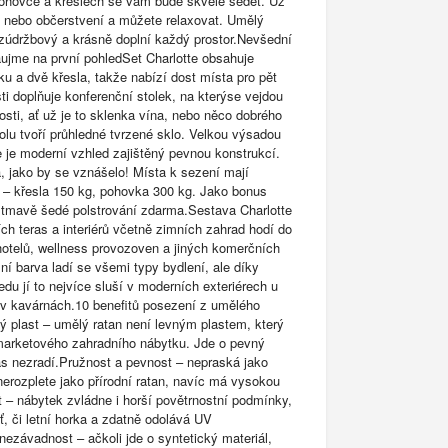
ohovce a křeslech se vám bude skvěle sedět. Už
ku nebo občerstvení a můžete relaxovat. Umělý
ezúdržbový a krásně doplní každý prostor.Nevšední
aujme na první pohledSet Charlotte obsahuje
ku a dvě křesla, takže nabízí dost místa pro pět
ti doplňuje konferenční stolek, na kterýse vejdou
sti, ať už je to sklenka vína, nebo něco dobrého
olu tvoří průhledné tvrzené sklo. Velkou výsadou
e je moderní vzhled zajištěný pevnou konstrukcí.
 jako by se vznášelo! Místa k sezení mají
– křesla 150 kg, pohovka 300 kg. Jako bonus
 tmavě šedé polstrování zdarma.Sestava Charlotte
h teras a interiérů včetně zimních zahrad hodí do
 hotelů, wellness provozoven a jiných komerčních
lní barva ladí se všemi typy bydlení, ale díky
edu jí to nejvíce sluší v moderních exteriérech u
 v kavárnách.10 benefitů posezení z umělého
ý plast – umělý ratan není levným plastem, který
arketového zahradního nábytku. Jde o pevný
vás nezradí.Pružnost a pevnost – nepraská jako
nerozplete jako přírodní ratan, navíc má vysokou
 – nábytek zvládne i horší povětrnostní podmínky,
ť, či letní horka a zdatně odolává UV
nezávadnost – ačkoli jde o syntetický materiál,