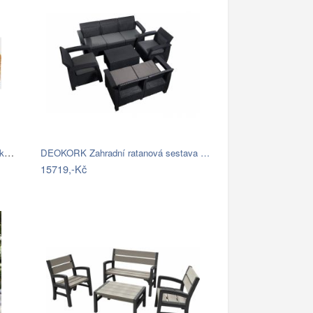
FaKOPA NURU - rohová sedačka Becky Mdum
DEOKORK Zahradní ratanová sestava …
15719,-Kč