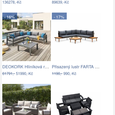
136278,-Kč
89639,-Kč
- 16%
- 17%
DEOKORK Hliníková rohová sestava…
Přisazený lustr FARTA 5xE27/60W/230V…
61791,-
51990,-Kč
1190,-
990,-Kč