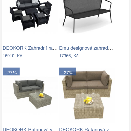
DEOKORK Zahradní ratanová sestava…
Emu designové zahradní sedačky Darwin…
16910,-Kč
17366,-Kč
- 27%
- 27%
DEOKORK Ratanová variabilní sestava…
DEOKORK Ratanová variabilní sestava…