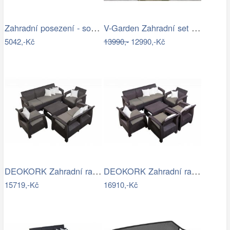
Zahradní posezení - souprava - UZN
V-Garden Zahradní set TUNIS SET 6
5042,-Kč
13990,-
12990,-Kč
DEOKORK Zahradní ratanová sestava …
DEOKORK Zahradní ratanová sestava…
15719,-Kč
16910,-Kč