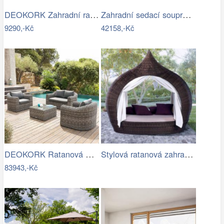
DEOKORK Zahradní ratanová sestava CORFU…
Zahradní sedací souprava RICHMOND…
9290,-Kč
42158,-Kč
DEOKORK Ratanová modulová sestava…
Stylová ratanová zahradní postel se…
83943,-Kč