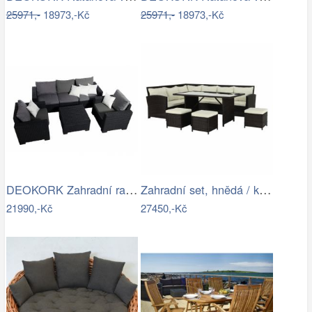
25971,-
18973,-Kč
25971,-
18973,-Kč
DEOKORK Zahradní ratanová sestava…
Zahradní set, hnědá / krémová, STARK…
21990,-Kč
27450,-Kč