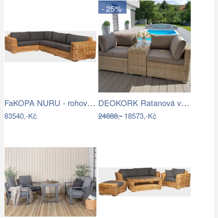
- 25%
FaKOPA NURU - rohová sedačka Becky Mdum
DEOKORK Ratanová variabilní sestava…
83540,-Kč
24888,-
18573,-Kč