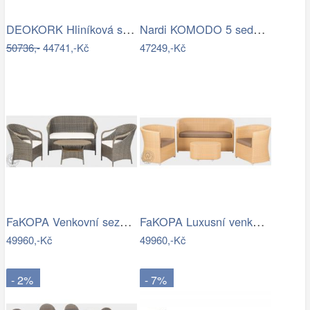
DEOKORK Hliníková sestava pro 5 osob…
Nardi KOMODO 5 sedačka Mdum
50736,-
44741,-Kč
47249,-Kč
FaKOPA Venkovní sezení z umělého…
FaKOPA Luxusní venkovní sezení z…
49960,-Kč
49960,-Kč
- 2%
- 7%