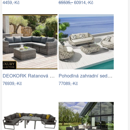
4459,-Kč
65535,-
60914,-Kč
DEOKORK Ratanová modulová sestava…
Pohodlná zahradní sedací souprava - IKT
76939,-Kč
77089,-Kč