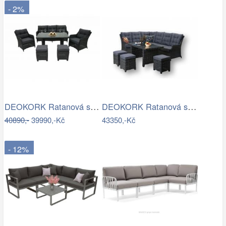
- 2%
DEOKORK Ratanová sestava PAOLA antracit…
DEOKORK Ratanová sestava DAKOTA …
40890,-
39990,-Kč
43350,-Kč
- 12%