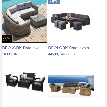
- 8%
DEOKORK Ratanová modulová sestava…
DEOKORK Ratanová sestava NAOMI antracit…
76939,-Kč
44590,-
40990,-Kč