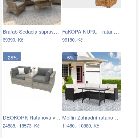
Brafab Sedacia súprava béžová ROSITA -…
FaKOPA NURU - ratanová sestava Marina…
69390,-Kč
96180,-Kč
- 25%
- 5%
DEOKORK Ratanová variabilní sestava…
Melfin Zahradní ratanová sestava…
24888,-
18573,-Kč
11480,-
10880,-Kč