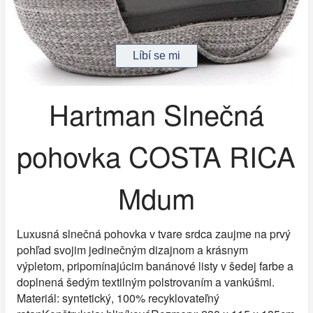
Hartman Slnečná
pohovka COSTA RICA
Mdum
Luxusná slnečná pohovka v tvare srdca zaujme na prvý
pohľad svojim jedinečným dizajnom a krásnym
výpletom, pripomínajúcim banánové listy v šedej farbe a
doplnená šedým textilným polstrovaním a vankúšmi.
Materiál: syntetický, 100% recyklovateľný