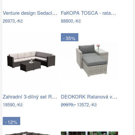
Venture design Sedacia súprava…
FaKOPA TOSCA - ratanová sestava Amy Mdum
26973,-Kč
88800,-Kč
- 35%
Zahradní 3-dílný set RODEN Tempo Kondela
DEOKORK Ratanová variabilní sestava…
18590,-Kč
20970,-
13572,-Kč
- 12%