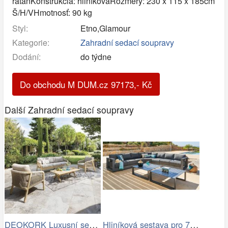
ratanKonštrukcia: hliníkováRozmery: 230 x 115 x 185cm
Š/H/VHmotnosť: 90 kg
Styl:
Etno,Glamour
Kategorie:
Zahradní sedací soupravy
Dodání:
do týdne
Do obchodu M DUM.cz
97173
,-
Kč
Další Zahradní sedací soupravy
DEOKORK Luxusní sestava z akácie…
Hliníková sestava pro 7 osob MADRID …