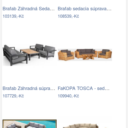
Brafab Záhradná Sedacia súprava NINJA -…
Brafab sedacia súprava ZALONGO Mdum
103139,-Kč
108539,-Kč
Brafab Záhradná súprava AMESDALE -…
FaKOPA TOSCA - sedací souprava Lucy Mdum
107729,-Kč
109940,-Kč