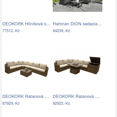
DEOKORK Hliníková sestava jídelní pro 8…
Hartman DION sedacia súprava - Čierna…
77512,-Kč
84239,-Kč
DEOKORK Ratanová modulová sestava…
DEOKORK Ratanová modulová sestava…
87929,-Kč
92923,-Kč