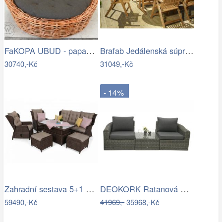
FaKOPA UBUD - papasan z ratanu…
Brafab Jedálenská súprava EVERTON Mdum
30740,-Kč
31049,-Kč
- 14%
Zahradní sestava 5+1 polyratan / látka
DEOKORK Ratanová modulová sestava…
59490,-Kč
41969,-
35968,-Kč