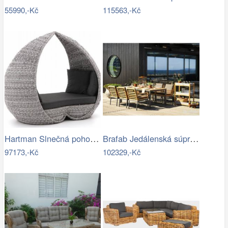
55990,-Kč
115563,-Kč
Hartman Slnečná pohovka COSTA RICA Mdum
Brafab Jedálenská súprava ZALONGO Mdum
97173,-Kč
102329,-Kč