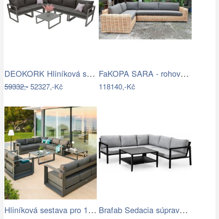
DEOKORK Hliníková sestava pro 6 osob…
FaKOPA SARA - rohová sedačka ze…
59332,-
52327,-Kč
118140,-Kč
Hliníková sestava pro 10 osob MADRID …
Brafab Sedacia súprava BELFORT čierna -…