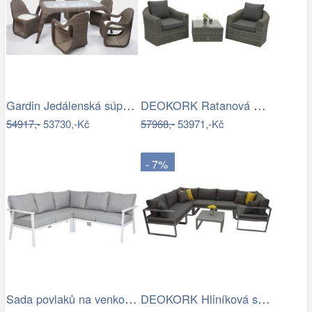
Gardin Jedálenská súprava FOX hnedá Mdum
DEOKORK Ratanová modulová sestava…
54917,-
53730,-Kč
57968,-
53971,-Kč
- 7%
Sada povlaků na venkovní polštáře…
DEOKORK Hliníková sestava pro 7 osob…