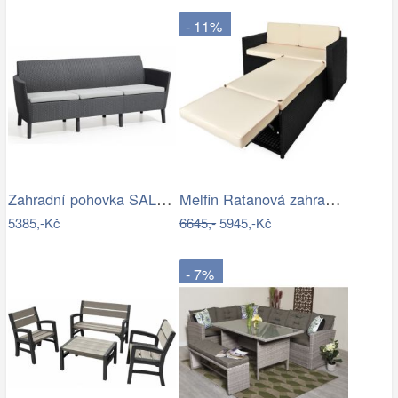
- 11%
Zahradní pohovka SALEMO 3 Allibert
Melfin Ratanová zahradní sestava VENDY…
5385,-Kč
6645,-
5945,-Kč
- 7%