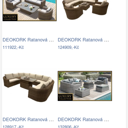
DEOKORK Ratanová modulová sestava…
DEOKORK Ratanová modulová sestava…
111922,-Kč
124909,-Kč
DEOKORK Ratanová modulová jídelní…
DEOKORK Ratanová modulová sestava…
128917,-Kč
132806,-Kč