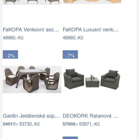
FaKOPA Venkovní sezení z umělého…
FaKOPA Luxusní venkovní sezení z…
49960,-Kč
49960,-Kč
- 2%
- 7%
Gardin Jedálenská súprava FOX hnedá Mdum
DEOKORK Ratanová modulová sestava…
54917,-
53730,-Kč
57968,-
53971,-Kč