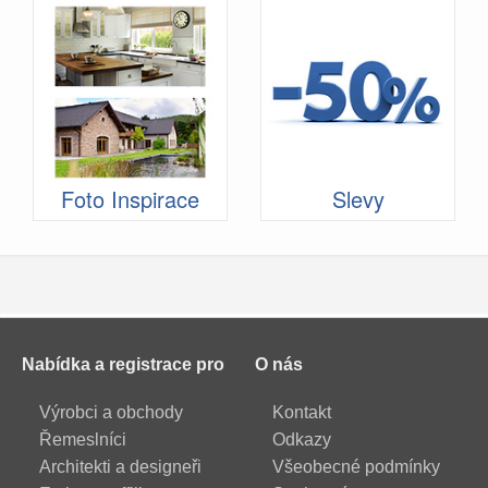
Foto Inspirace
Slevy
Nabídka a registrace pro
O nás
Výrobci a obchody
Kontakt
Řemeslníci
Odkazy
Architekti a designeři
Všeobecné podmínky