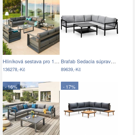
Hliníková sestava pro 10 osob MADRID …
Brafab Sedacia súprava BELFORT čierna -…
136278,-Kč
89639,-Kč
- 16%
- 17%