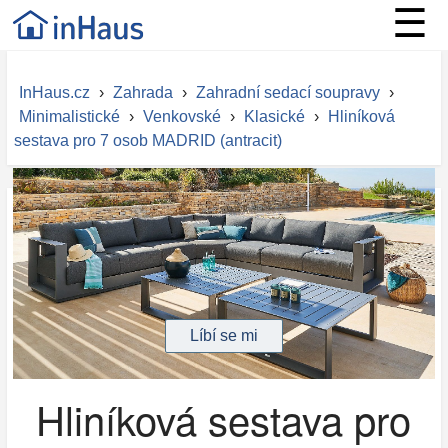
☰
InHaus.cz
›
Zahrada
›
Zahradní sedací soupravy
›
Minimalistické
›
Venkovské
›
Klasické
›
Hliníková
sestava pro 7 osob MADRID (antracit)
Hliníková sestava pro