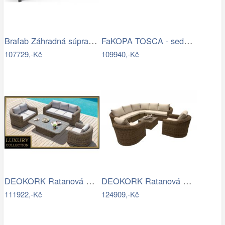
Brafab Záhradná súprava AMESDALE -…
FaKOPA TOSCA - sedací souprava Lucy Mdum
107729,-Kč
109940,-Kč
DEOKORK Ratanová modulová sestava…
DEOKORK Ratanová modulová sestava…
111922,-Kč
124909,-Kč