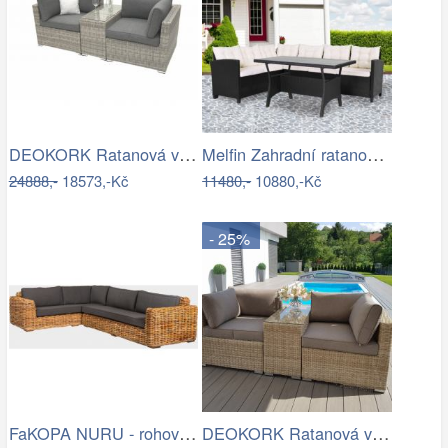
DEOKORK Ratanová variabilní sestava…
Melfin Zahradní ratanová sestava…
24888,-
18573,-Kč
11480,-
10880,-Kč
- 25%
FaKOPA NURU - rohová sedačka Becky Mdum
DEOKORK Ratanová variabilní sestava…