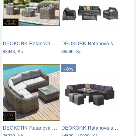
DEOKORK Ratanová modulová sestava…
DEOKORK Ratanová sestava CHARLOTTE …
83943,-Kč
36590,-Kč
- 8%
DEOKORK Ratanová modulová sestava…
DEOKORK Ratanová sestava NAOMI antracit…
76939,-Kč
44590,-
40990,-Kč