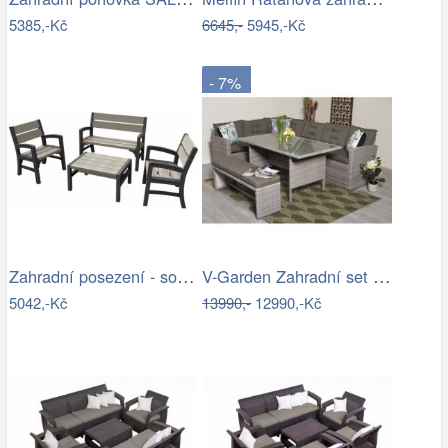
5385,-Kč
6645,-
5945,-Kč
- 7%
Zahradní posezení - souprava - UZN
V-Garden Zahradní set TUNIS SET 6
5042,-Kč
13990,-
12990,-Kč