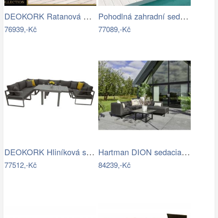
DEOKORK Ratanová modulová sestava…
Pohodlná zahradní sedací souprava - IKT
76939,-Kč
77089,-Kč
DEOKORK Hliníková sestava jídelní pro 8…
Hartman DION sedacia súprava - Čierna…
77512,-Kč
84239,-Kč