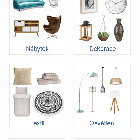
Nábytek
Dekorace
Textil
Osvětlení