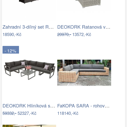
Zahradní 3-dílný set RODEN Tempo Kondela
DEOKORK Ratanová variabilní sestava…
18590,-Kč
20970,-
13572,-Kč
- 12%
DEOKORK Hliníková sestava pro 6 osob…
FaKOPA SARA - rohová sedačka ze…
59332,-
52327,-Kč
118140,-Kč