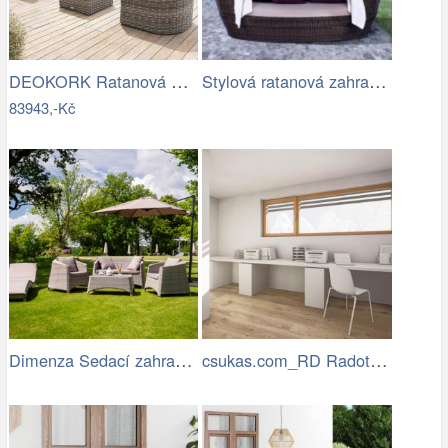
DEOKORK Ratanová modulová sestava…
Stylová ratanová zahradní postel se…
83943,-Kč
Dimenza Sedací zahradní souprava…
csukas.com_RD Radotin_020.jpg