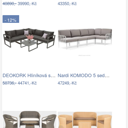
40890,-
39990,-Kč
43350,-Kč
- 12%
DEOKORK Hliníková sestava pro 5 osob…
Nardi KOMODO 5 sedačka Mdum
50736,-
44741,-Kč
47249,-Kč