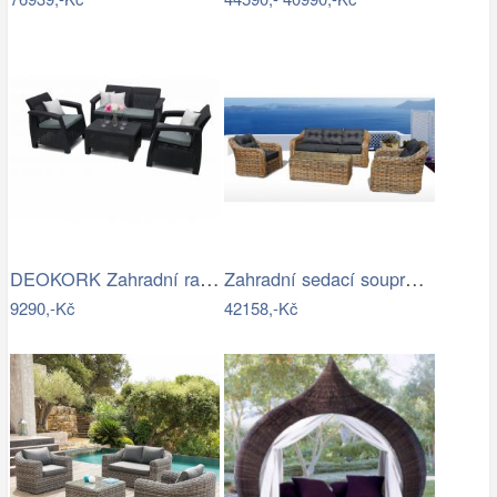
DEOKORK Zahradní ratanová sestava CORFU…
Zahradní sedací souprava RICHMOND…
9290,-Kč
42158,-Kč