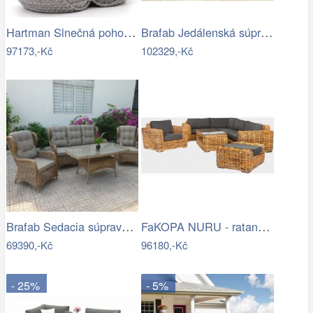
Hartman Slnečná pohovka COSTA RICA Mdum
Brafab Jedálenská súprava ZALONGO Mdum
97173,-Kč
102329,-Kč
Brafab Sedacia súprava béžová ROSITA -…
FaKOPA NURU - ratanová sestava Marina…
69390,-Kč
96180,-Kč
- 25%
- 5%