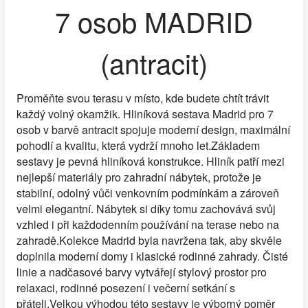
7 osob MADRID
(antracit)
Proměňte svou terasu v místo, kde budete chtít trávit
každý volný okamžik. Hliníková sestava Madrid pro 7
osob v barvě antracit spojuje moderní design, maximální
pohodlí a kvalitu, která vydrží mnoho let.Základem
sestavy je pevná hliníková konstrukce. Hliník patří mezi
nejlepší materiály pro zahradní nábytek, protože je
stabilní, odolný vůči venkovním podmínkám a zároveň
velmi elegantní. Nábytek si díky tomu zachovává svůj
vzhled i při každodenním používání na terase nebo na
zahradě.Kolekce Madrid byla navržena tak, aby skvěle
doplnila moderní domy i klasické rodinné zahrady. Čisté
linie a nadčasové barvy vytvářejí stylový prostor pro
relaxaci, rodinné posezení i večerní setkání s
přáteli.Velkou výhodou této sestavy je výborný poměr