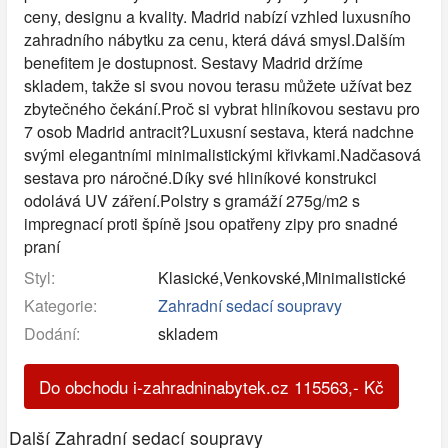
ceny, designu a kvality. Madrid nabízí vzhled luxusního
zahradního nábytku za cenu, která dává smysl.Dalším
benefitem je dostupnost. Sestavy Madrid držíme
skladem, takže si svou novou terasu můžete užívat bez
zbytečného čekání.Proč si vybrat hliníkovou sestavu pro
7 osob Madrid antracit?Luxusní sestava, která nadchne
svými elegantními minimalistickými křivkami.Nadčasová
sestava pro náročné.Díky své hliníkové konstrukci
odolává UV záření.Polstry s gramáží 275g/m2 s
impregnací proti špíně jsou opatřeny zipy pro snadné
praní
Styl:
Klasické,Venkovské,Minimalistické
Kategorie:
Zahradní sedací soupravy
Dodání:
skladem
Do obchodu i-zahradninabytek.cz
115563
,-
Kč
Další Zahradní sedací soupravy