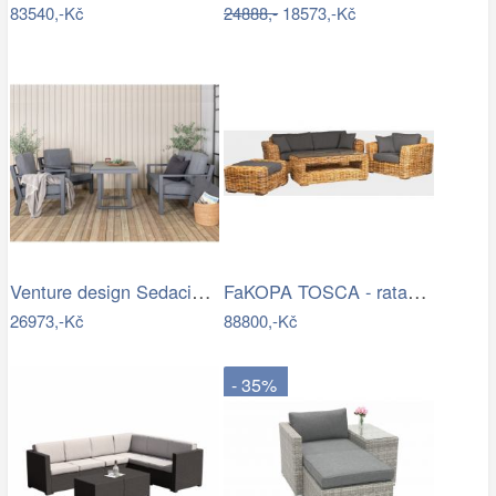
83540,-Kč
24888,-
18573,-Kč
Venture design Sedacia súprava…
FaKOPA TOSCA - ratanová sestava Amy Mdum
26973,-Kč
88800,-Kč
- 35%