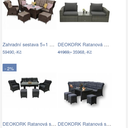
Zahradní sestava 5+1 polyratan / látka
DEOKORK Ratanová modulová sestava…
59490,-Kč
41969,-
35968,-Kč
- 2%
DEOKORK Ratanová sestava PAOLA antracit…
DEOKORK Ratanová sestava DAKOTA …