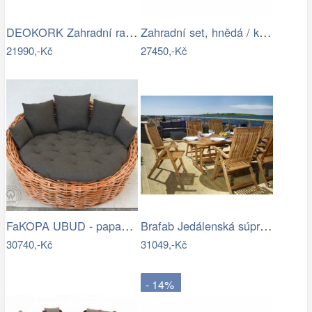
DEOKORK Zahradní ratanová sestava…
Zahradní set, hnědá / krémová, STARK…
21990,-Kč
27450,-Kč
FaKOPA UBUD - papasan z ratanu…
Brafab Jedálenská súprava EVERTON Mdum
30740,-Kč
31049,-Kč
- 14%