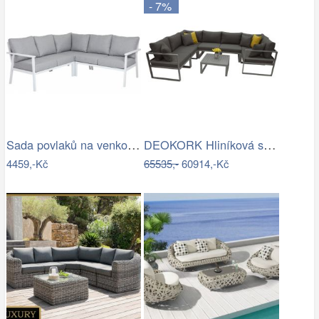
- 7%
Sada povlaků na venkovní polštáře…
DEOKORK Hliníková sestava pro 7 osob…
4459,-Kč
65535,-
60914,-Kč