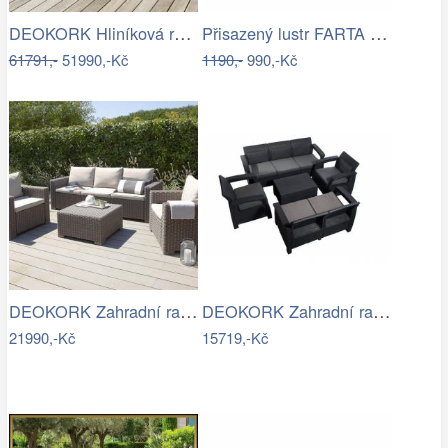
DEOKORK Hliníková rohová sestava…
Přisazený lustr FARTA 5xE27/60W/230V…
61791,-
51990,-Kč
1190,-
990,-Kč
DEOKORK Zahradní ratanová sestava…
DEOKORK Zahradní ratanová sestava …
21990,-Kč
15719,-Kč