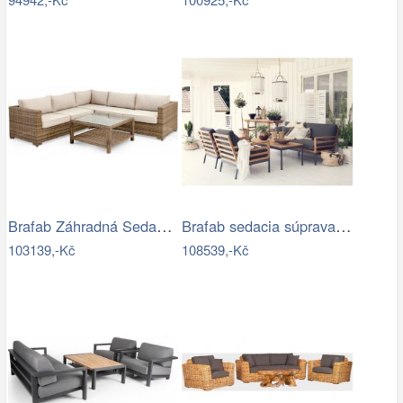
Brafab Záhradná Sedacia súprava NINJA -…
Brafab sedacia súprava ZALONGO Mdum
103139,-Kč
108539,-Kč