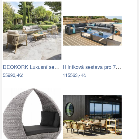
DEOKORK Luxusní sestava z akácie…
Hliníková sestava pro 7 osob MADRID …
55990,-Kč
115563,-Kč