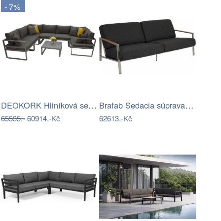
- 7%
DEOKORK Hliníková sestava pro 7 osob…
Brafab Sedacia súprava NAOS - lavica…
65535,-
60914,-Kč
62613,-Kč