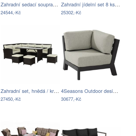
Zahradní sedací souprava 12 ks…
Zahradní jídelní set 8 ks polyratan…
24544,-Kč
25302,-Kč
Zahradní set, hnědá / krémová, STARK…
4Seasons Outdoor designové zahradní…
27450,-Kč
30677,-Kč