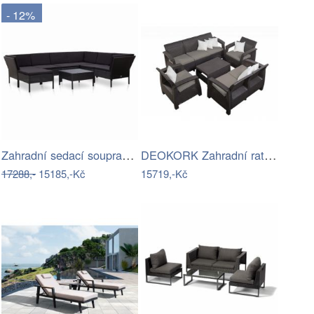
- 12%
Zahradní sedací souprava 8 ks polyratan…
DEOKORK Zahradní ratanová sestava …
17288,-
15185,-Kč
15719,-Kč