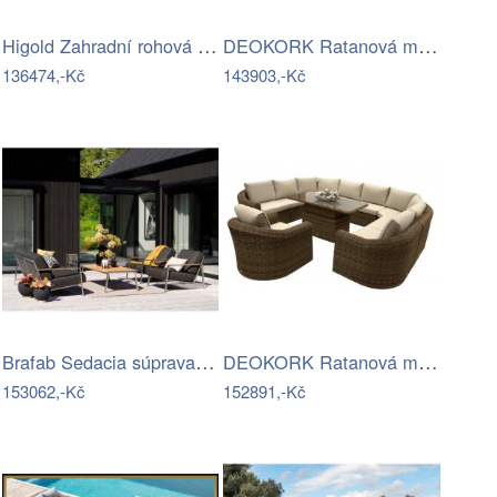
Higold Zahradní rohová sestava HIGOLD…
DEOKORK Ratanová modulová sestava…
136474,-Kč
143903,-Kč
Brafab Sedacia súprava NAOS - súprava…
DEOKORK Ratanová modulová jídelní…
153062,-Kč
152891,-Kč