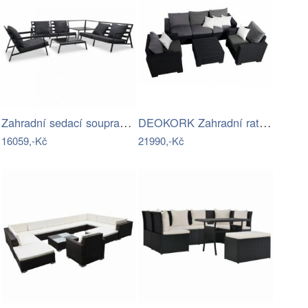
Zahradní sedací souprava 5ks černá /…
DEOKORK Zahradní ratanová sestava…
16059,-Kč
21990,-Kč