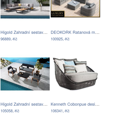
Higold Zahradní sestava HIGOLD - New…
DEOKORK Ratanová modulová sestava…
96889,-Kč
100925,-Kč
Higold Zahradní sestava HIGOLD -…
Kenneth Cobonpue designové zahradní…
105058,-Kč
106341,-Kč