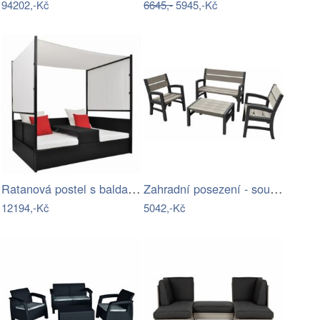
94202,-Kč
6645,-
5945,-Kč
Ratanová postel s baldachýnem
Zahradní posezení - souprava - UZN
12194,-Kč
5042,-Kč