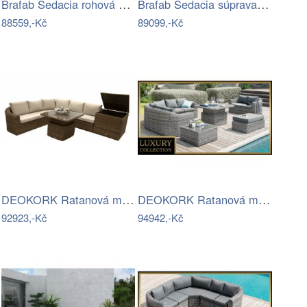
Brafab Sedacia rohová súprava STETTLER …
Brafab Sedacia súprava JORDAN - Šedá…
88559,-Kč
89099,-Kč
DEOKORK Ratanová modulová sestava…
DEOKORK Ratanová modulová sestava…
92923,-Kč
94942,-Kč