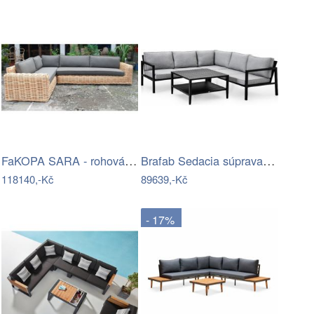
FaKOPA SARA - rohová sedačka ze…
Brafab Sedacia súprava BELFORT čierna -…
118140,-Kč
89639,-Kč
- 17%