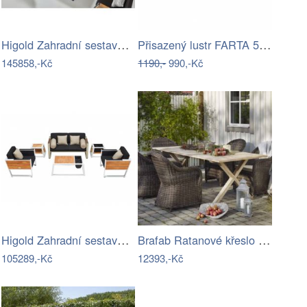
Higold Zahradní sestava HIGOLD - New…
Přisazený lustr FARTA 5xE27/60W/230V…
145858,-Kč
1190,-
990,-Kč
Higold Zahradní sestava HIGOLD - York…
Brafab Ratanové křeslo PAULINA Mdum
105289,-Kč
12393,-Kč