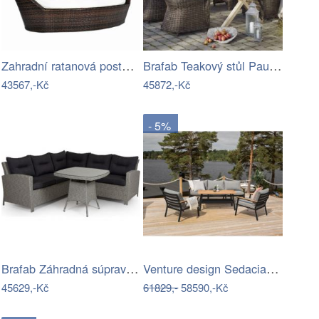
Zahradní ratanová postel s baldachýnem
Brafab Teakový stůl Paulina Mdum
43567,-Kč
45872,-Kč
- 5%
Brafab Záhradná súprava PALLEJA Mdum
Venture design Sedacia súprava BRASILIA…
45629,-Kč
61829,-
58590,-Kč