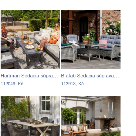
Hartman Sedacia súprava TITAN Mdum
Brafab Sedacia súprava šedá ROSITA -…
112049,-Kč
113913,-Kč