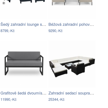
Šedý zahradní lounge set pro 4 Bahamas…
Béžová zahradní pohovka Bonami…
8799,-Kč
9290,-Kč
Grafitově šedá dvoumístná zahradní…
Zahradní sedací souprava 12 ks…
11990,-Kč
25344,-Kč