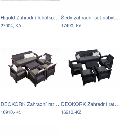
Higold Zahradní lehátko HIGOLD - Emoti…
Šedý zahradní set nábytku z umělého…
27004,-Kč
17490,-Kč
DEOKORK Zahradní ratanová sestava…
DEOKORK Zahradní ratanová sestava…
16910,-Kč
16910,-Kč