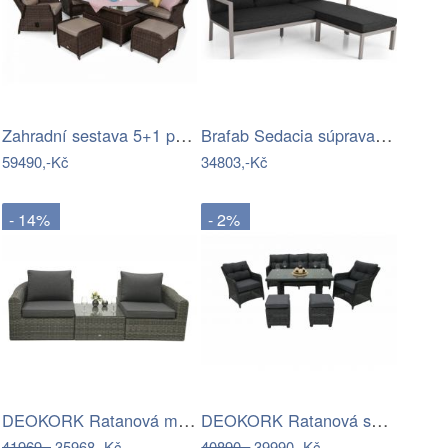
Zahradní sestava 5+1 polyratan / látka
Brafab Sedacia súprava DELIA Mdum
59490,-Kč
34803,-Kč
- 14%
- 2%
DEOKORK Ratanová modulová sestava…
DEOKORK Ratanová sestava PAOLA antracit…
41969,-
35968,-Kč
40890,-
39990,-Kč