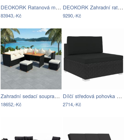
DEOKORK Ratanová modulová sestava…
DEOKORK Zahradní ratanová sestava CORFU…
83943,-Kč
9290,-Kč
Zahradní sedací souprava 29 ks Dekorhome
Dílčí středová pohovka MAGDALENA…
18652,-Kč
2714,-Kč