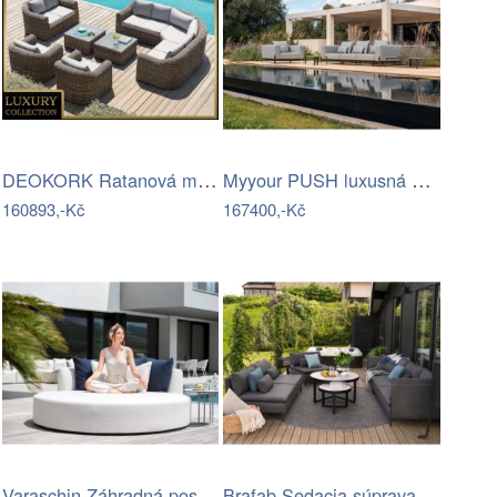
DEOKORK Ratanová modulová sestava…
Myyour PUSH luxusná sedacia súprava -…
160893,-Kč
167400,-Kč
Varaschin Záhradná posteľ BELT Mdum
Brafab Sedacia súprava CALLISTO Mdum