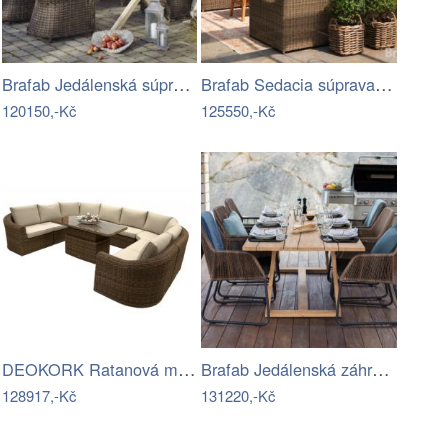
Brafab Jedálenská súprava PAULINA -…
Brafab Sedacia súprava GLENDON -…
120150,-Kč
125550,-Kč
DEOKORK Ratanová modulová jídelní…
Brafab Jedálenská záhradná súprava…
128917,-Kč
131220,-Kč