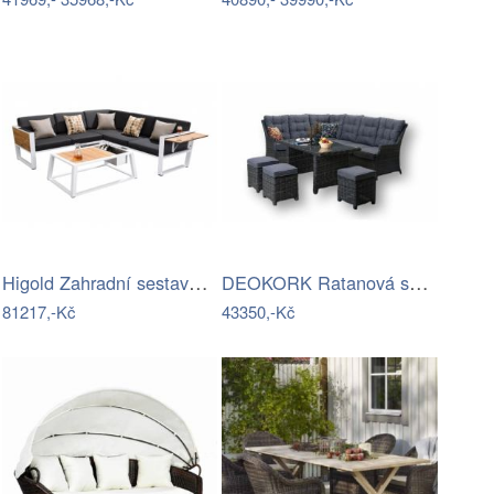
Higold Zahradní sestava HIGOLD - York…
DEOKORK Ratanová sestava DAKOTA …
81217,-Kč
43350,-Kč