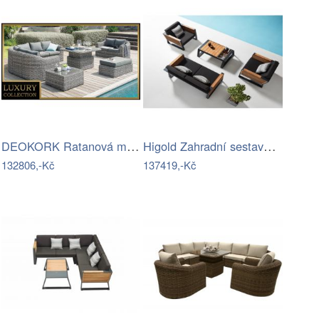
DEOKORK Ratanová modulová sestava…
Higold Zahradní sestava HIGOLD - New…
132806,-Kč
137419,-Kč