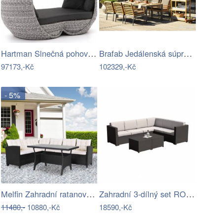
Hartman Slnečná pohovka COSTA RICA Mdum
Brafab Jedálenská súprava ZALONGO Mdum
97173,-Kč
102329,-Kč
- 5%
Melfin Zahradní ratanová sestava…
Zahradní 3-dílný set RODEN Tempo Kondela
11480,-
10880,-Kč
18590,-Kč