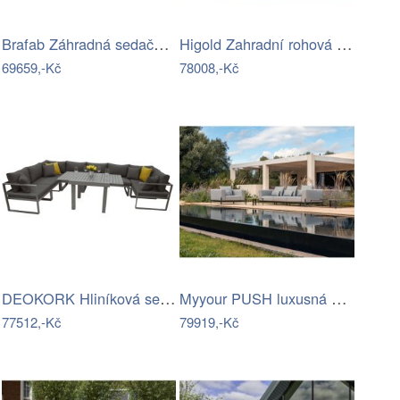
Brafab Záhradná sedačka WELDON - Čierna…
Higold Zahradní rohová sestava HIGOLD…
69659,-Kč
78008,-Kč
DEOKORK Hliníková sestava jídelní pro 8…
Myyour PUSH luxusná sedacia súprava -…
77512,-Kč
79919,-Kč