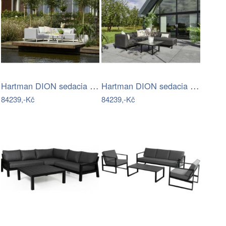
Hartman DION sedacia súprava - Biela…
Hartman DION sedacia súprava - Čierna…
84239,-Kč
84239,-Kč