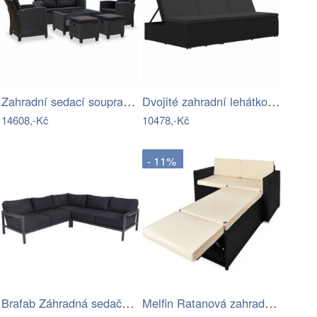
Zahradní sedací souprava 6dílná…
Dvojité zahradní lehátko / pohovka…
14608,-Kč
10478,-Kč
- 11%
Brafab Záhradná sedačka SKALFORT Mdum
Melfin Ratanová zahradní sestava VENDY…