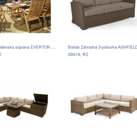
Brafab Jedálenská súprava EVERTON Mdum
č
39419,-Kč