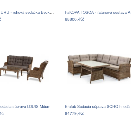
FaKOPA NURU - rohová sedačka Becky Mdum
č
88800,-Kč
edacia súprava LOUIS Mdum
Brafab Sedacia súprava SOHO hnedá
Kč
84779,-Kč