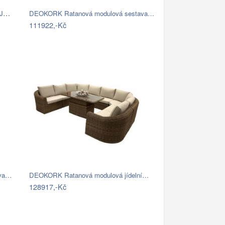
Brafab Záhradná Sedacia súprava NINJA -…
DEOKORK Ratanová modulová sestava…
111922,-Kč
ava…
DEOKORK Ratanová modulová jídelní…
128917,-Kč