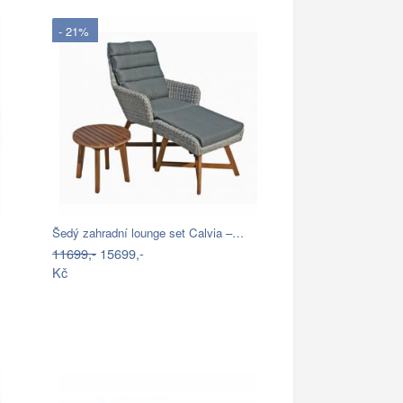
- 21%
Šedý zahradní lounge set Calvia –…
11699,-
15699,-
Kč