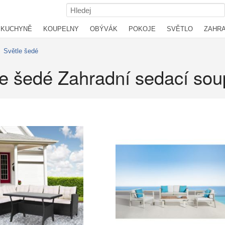
KUCHYNĚ
KOUPELNY
OBÝVÁK
POKOJE
SVĚTLO
ZAHR
›
Světle šedé
le šedé Zahradní sedací sou