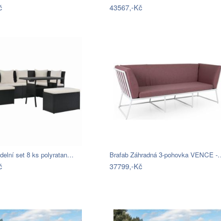
č
43567,-Kč
ídelní set 8 ks polyratan…
Brafab Záhradná 3-pohovka VENCE -
č
37799,-Kč