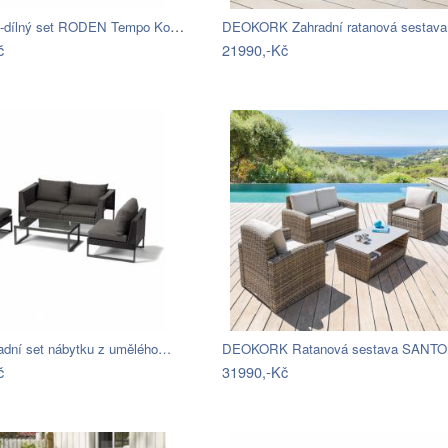
Zahradní 3-dílný set RODEN Tempo Kondela
DEOKORK Zahradní ratanová sestav
č
21990,-Kč
adní set nábytku z umělého…
č
31990,-Kč