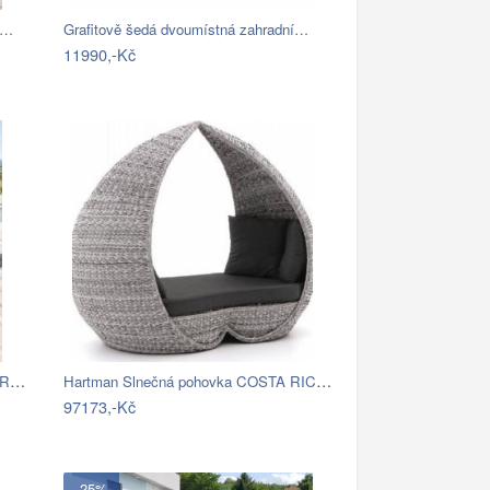
a…
Grafitově šedá dvoumístná zahradní…
11990,-Kč
DEOKORK Ratanová sestava SANTORINI pro…
Hartman Slnečná pohovka COSTA RICA Mdum
97173,-Kč
- 25%