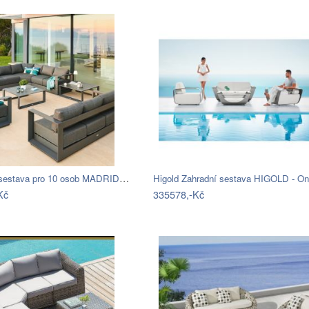
Hliníková sestava pro 10 osob MADRID …
Kč
335578,-Kč