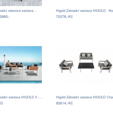
hradní ratanová sestava…
Higold Zahradní sestava HIGOLD - N
0880,-
70378,-Kč
hradní sestava HIGOLD II -…
Kč
92614,-Kč