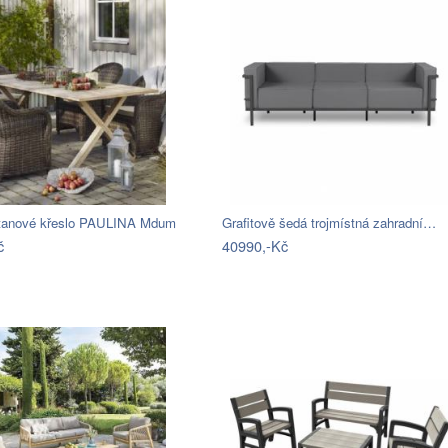
tanové křeslo PAULINA Mdum
Grafitově šedá trojmístná zahradní…
č
40990,-Kč