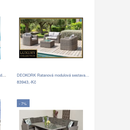
Higold Zahradní sestava HIGOLD - Onda…
DEOKORK Ratanová modulová sestava…
83943,-Kč
- 7%