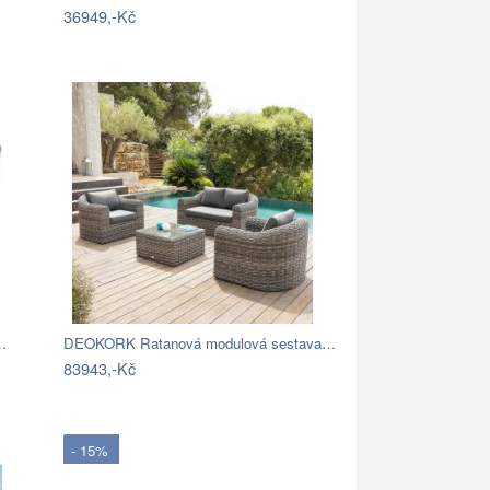
36949,-Kč
…
DEOKORK Ratanová modulová sestava…
83943,-Kč
- 15%