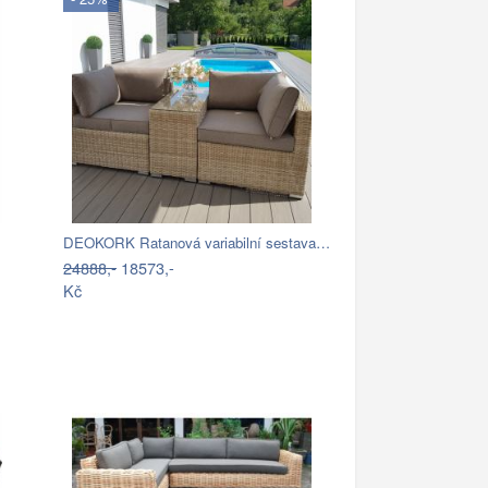
DEOKORK Ratanová variabilní sestava…
24888,-
18573,-
Kč