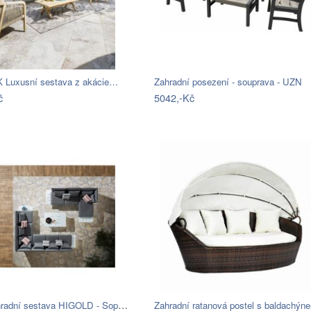
Luxusní sestava z akácie…
Zahradní posezení - souprava - UZN
č
5042,-Kč
Higold Zahradní sestava HIGOLD - Sophia…
Zahradní ratanová postel s baldachýn