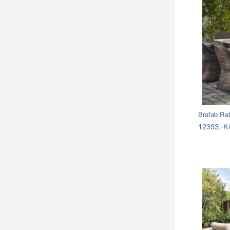
Brafab Ra
12393,-K