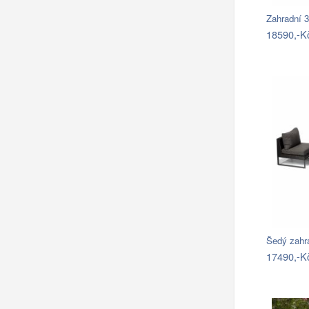
18590,-K
Šedý zahr
17490,-K