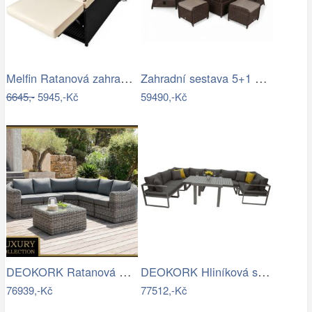
Melfin Ratanová zahradní sestava VENDY…
Zahradní sestava 5+1 polyratan / látka
6645,-
5945,-Kč
59490,-Kč
DEOKORK Ratanová modulová sestava…
DEOKORK Hliníková sestava jídelní pro 8…
76939,-Kč
77512,-Kč