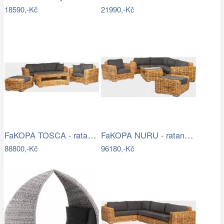
18590,-Kč
21990,-Kč
FaKOPA TOSCA - ratanová sestava Amy Mdum
FaKOPA NURU - ratanová sestava Marina…
88800,-Kč
96180,-Kč