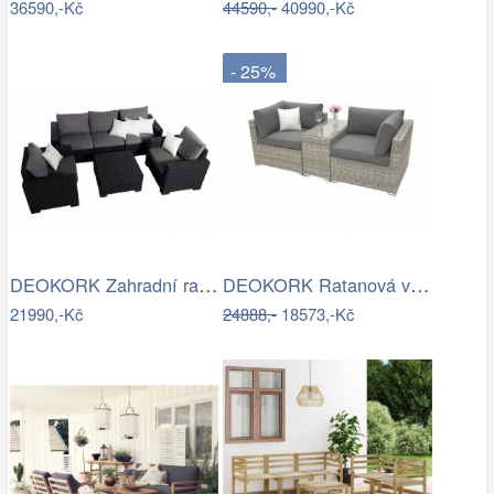
36590,-Kč
44590,-
40990,-Kč
- 25%
DEOKORK Zahradní ratanová sestava…
DEOKORK Ratanová variabilní sestava…
21990,-Kč
24888,-
18573,-Kč