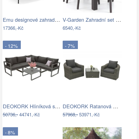
Emu designové zahradní sedačky Darwin…
V-Garden Zahradní set URANO 6
17366,-Kč
6540,-Kč
- 12%
- 7%
DEOKORK Hliníková sestava pro 5 osob…
DEOKORK Ratanová modulová sestava…
50736,-
44741,-Kč
57968,-
53971,-Kč
- 8%