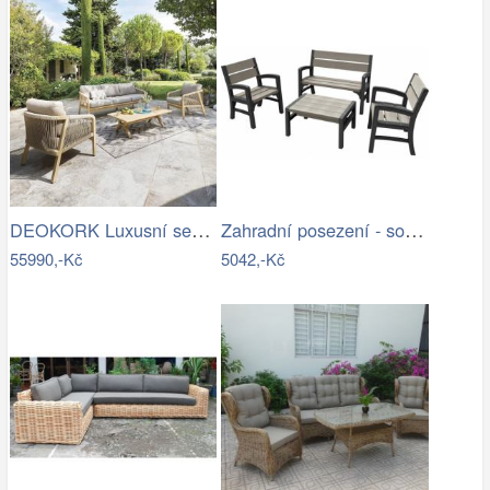
DEOKORK Luxusní sestava z akácie…
Zahradní posezení - souprava - UZN
55990,-Kč
5042,-Kč