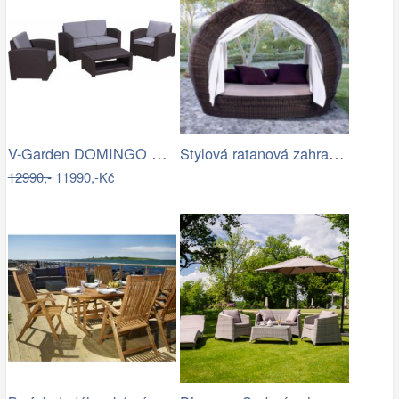
V-Garden DOMINGO GREY DeLuxe
Stylová ratanová zahradní postel se…
12990,-
11990,-Kč