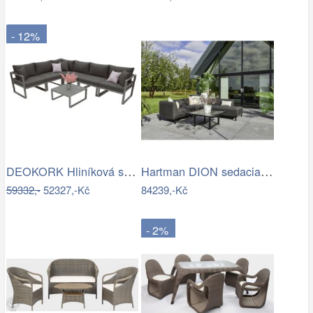
- 12%
DEOKORK Hliníková sestava pro 6 osob…
Hartman DION sedacia súprava - Čierna…
59332,-
52327,-Kč
84239,-Kč
- 2%