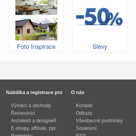
Foto Inspirace
Slevy
Nabídka a registrace pro
O nás
Výrobci a obchody
Kontakt
Řemeslníci
Odkazy
Architekti a designeři
Všeobecné podmínky
E-shopy, affiliate, ppc
Soukromí
Podmínky
RSS