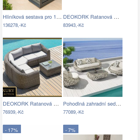
Hliníková sestava pro 10 osob MADRID …
DEOKORK Ratanová modulová sestava…
136278,-Kč
83943,-Kč
DEOKORK Ratanová modulová sestava…
Pohodlná zahradní sedací souprava - IKT
76939,-Kč
77089,-Kč
- 17%
- 7%