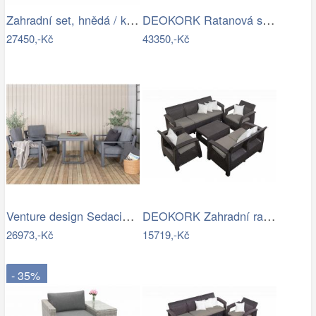
Zahradní set, hnědá / krémová, STARK…
DEOKORK Ratanová sestava DAKOTA …
27450,-Kč
43350,-Kč
Venture design Sedacia súprava…
DEOKORK Zahradní ratanová sestava …
26973,-Kč
15719,-Kč
- 35%