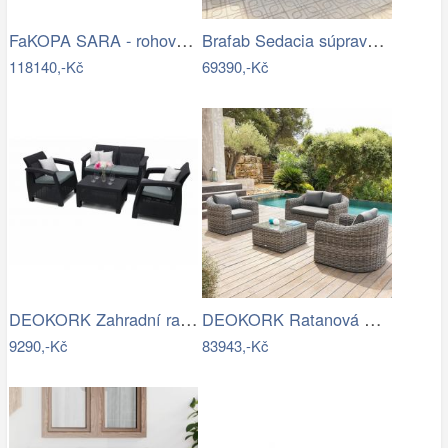
FaKOPA SARA - rohová sedačka ze…
Brafab Sedacia súprava béžová ROSITA -…
118140,-Kč
69390,-Kč
DEOKORK Zahradní ratanová sestava CORFU…
DEOKORK Ratanová modulová sestava…
9290,-Kč
83943,-Kč