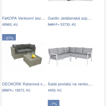
FaKOPA Venkovní sezení z umělého…
Gardin Jedálenská súprava FOX hnedá Mdum
49960,-Kč
54917,-
53730,-Kč
- 27%
DEOKORK Ratanová variabilní sestava…
Sada povlaků na venkovní polštáře…
25971,-
18973,-Kč
4459,-Kč
- 7%