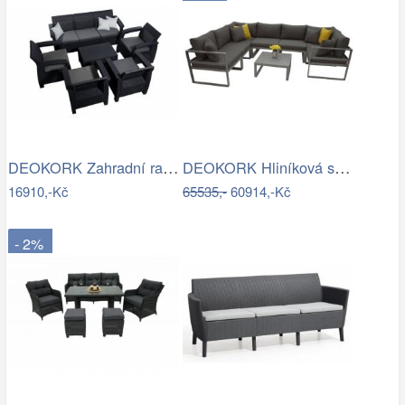
DEOKORK Zahradní ratanová sestava…
DEOKORK Hliníková sestava pro 7 osob…
16910,-Kč
65535,-
60914,-Kč
- 2%