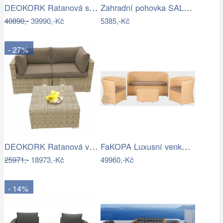
DEOKORK Ratanová sestava PAOLA antracit…
Zahradní pohovka SALEMO 3 Allibert
40890,-
39990,-Kč
5385,-Kč
- 27%
DEOKORK Ratanová variabilní sestava…
FaKOPA Luxusní venkovní sezení z…
25971,-
18973,-Kč
49960,-Kč
- 14%