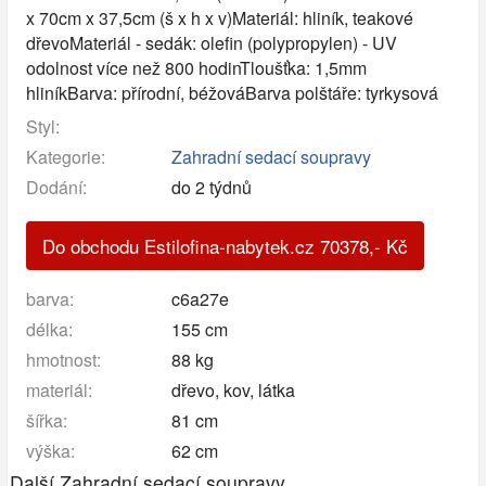
x 70cm x 37,5cm (š x h x v)Materiál: hliník, teakové
dřevoMateriál - sedák: olefin (polypropylen) - UV
odolnost více než 800 hodinTloušťka: 1,5mm
hliníkBarva: přírodní, béžováBarva polštáře: tyrkysová
Styl:
Kategorie:
Zahradní sedací soupravy
Dodání:
do 2 týdnů
Do obchodu Estilofina-nabytek.cz
70378
,-
Kč
barva:
c6a27e
délka:
155 cm
hmotnost:
88 kg
materiál:
dřevo, kov, látka
šířka:
81 cm
výška:
62 cm
Další Zahradní sedací soupravy