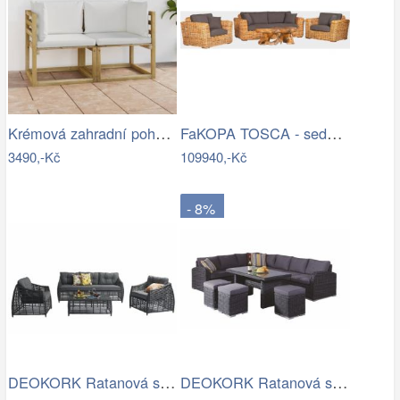
Krémová zahradní pohovka MAJKEN
FaKOPA TOSCA - sedací souprava Lucy Mdum
3490,-Kč
109940,-Kč
- 8%
DEOKORK Ratanová sestava CHARLOTTE …
DEOKORK Ratanová sestava NAOMI antracit…