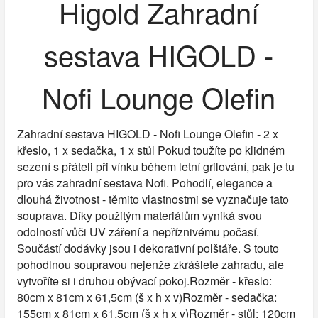
Higold Zahradní
sestava HIGOLD -
Nofi Lounge Olefin
Zahradní sestava HIGOLD - Nofi Lounge Olefin - 2 x
křeslo, 1 x sedačka, 1 x stůl Pokud toužíte po klidném
sezení s přáteli při vínku během letní grilování, pak je tu
pro vás zahradní sestava Nofi. Pohodlí, elegance a
dlouhá životnost - těmito vlastnostmi se vyznačuje tato
souprava. Díky použitým materiálům vyniká svou
odolností vůči UV záření a nepříznivému počasí.
Součástí dodávky jsou i dekorativní polštáře. S touto
pohodlnou soupravou nejenže zkrášlete zahradu, ale
vytvoříte si i druhou obývací pokoj.Rozměr - křeslo:
80cm x 81cm x 61,5cm (š x h x v)Rozměr - sedačka:
155cm x 81cm x 61,5cm (š x h x v)Rozměr - stůl: 120cm