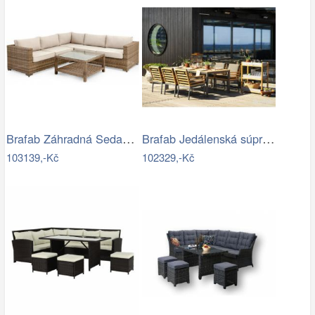
Brafab Záhradná Sedacia súprava NINJA -…
Brafab Jedálenská súprava ZALONGO Mdum
103139,-Kč
102329,-Kč