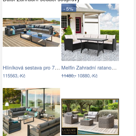
- 5%
Hliníková sestava pro 7 osob MADRID …
Melfin Zahradní ratanová sestava…
115563,-Kč
11480,-
10880,-Kč