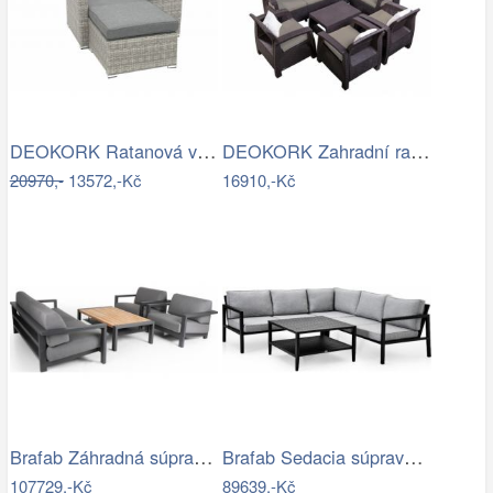
DEOKORK Ratanová variabilní sestava…
DEOKORK Zahradní ratanová sestava…
20970,-
13572,-Kč
16910,-Kč
Brafab Záhradná súprava AMESDALE -…
Brafab Sedacia súprava BELFORT čierna -…
107729,-Kč
89639,-Kč