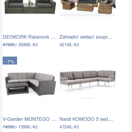
DEOKORK Ratanová modulová sestava…
Zahradní sedací souprava RICHMOND…
41969,-
35968,-Kč
42158,-Kč
- 7%
V-Garden MONTEGO DeLuxe
Nardi KOMODO 5 sedačka Mdum
14990,-
13990,-Kč
47249,-Kč