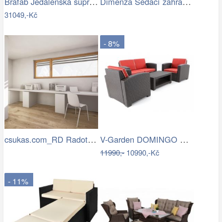
Brafab Jedálenská súprava EVERTON Mdum
Dimenza Sedací zahradní souprava…
31049,-Kč
- 8%
csukas.com_RD Radotin_020.jpg
V-Garden DOMINGO RED DeLuxe
11990,-
10990,-Kč
- 11%