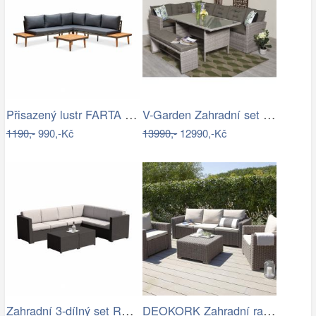
Přisazený lustr FARTA 5xE27/60W/230V…
V-Garden Zahradní set TUNIS SET 6
1190,-
990,-Kč
13990,-
12990,-Kč
Zahradní 3-dílný set RODEN Tempo Kondela
DEOKORK Zahradní ratanová sestava…