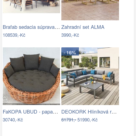
Brafab sedacia súprava ZALONGO Mdum
Zahradní set ALMA
108539,-Kč
3990,-Kč
- 16%
FaKOPA UBUD - papasan z ratanu…
DEOKORK Hliníková rohová sestava…
30740,-Kč
61791,-
51990,-Kč