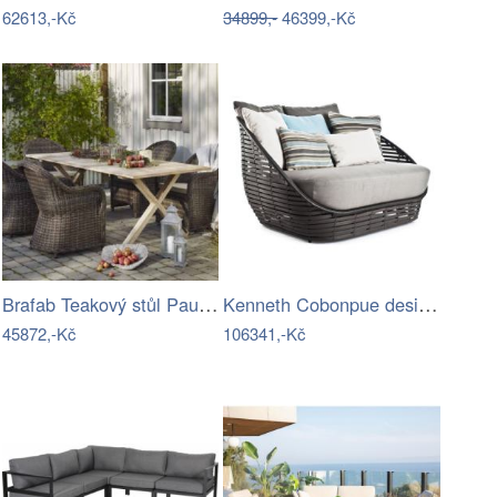
62613,-Kč
34899,-
46399,-Kč
Brafab Teakový stůl Paulina Mdum
Kenneth Cobonpue designové zahradní…
45872,-Kč
106341,-Kč