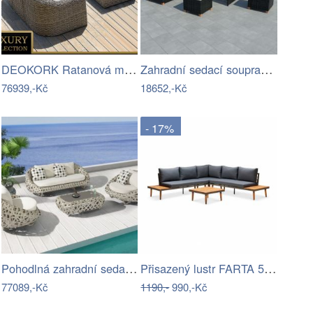
DEOKORK Ratanová modulová sestava…
Zahradní sedací souprava 29 ks Dekorhome
76939,-Kč
18652,-Kč
- 17%
Pohodlná zahradní sedací souprava - IKT
Přisazený lustr FARTA 5xE27/60W/230V…
77089,-Kč
1190,-
990,-Kč