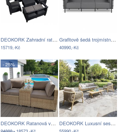
DEOKORK Zahradní ratanová sestava …
Grafitově šedá trojmístná zahradní…
15719,-Kč
40990,-Kč
- 25%
DEOKORK Ratanová variabilní sestava…
DEOKORK Luxusní sestava z akácie…
24888,-
18573,-Kč
55990,-Kč