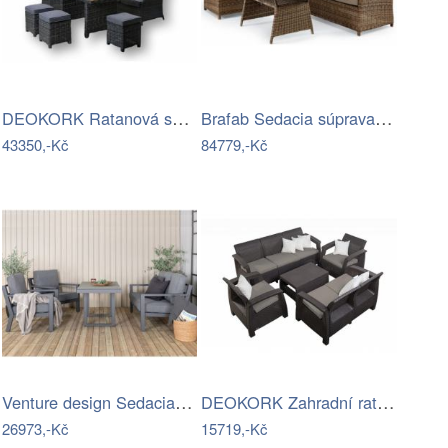
DEOKORK Ratanová sestava DAKOTA …
Brafab Sedacia súprava SOHO hnedá -…
43350,-Kč
84779,-Kč
Venture design Sedacia súprava…
DEOKORK Zahradní ratanová sestava …
26973,-Kč
15719,-Kč