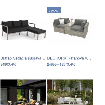
- 25%
Brafab Sedacia súprava DELIA Mdum
DEOKORK Ratanová variabilní sestava…
34803,-Kč
24888,-
18573,-Kč