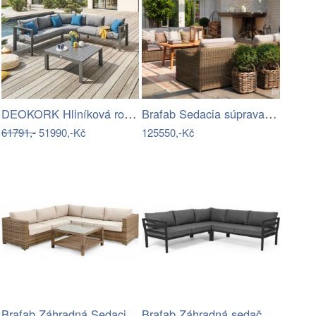
DEOKORK Hliníková rohová sestava…
Brafab Sedacia súprava GLENDON -…
61791,-
51990,-Kč
125550,-Kč
Brafab Záhradná Sedacia súprava NINJA -…
Brafab Záhradná sedačka WELDON - Čierna…