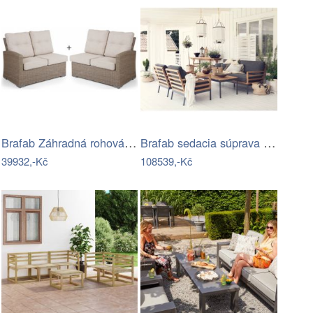
Brafab Záhradná rohová súprava ASHFIELD…
Brafab sedacia súprava ZALONGO Mdum
39932,-Kč
108539,-Kč