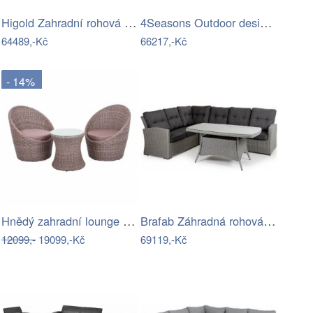
Higold Zahradní rohová sestava HIGOLD…
4Seasons Outdoor designové zahradní…
64489,-Kč
66217,-Kč
- 14%
Hnědý zahradní lounge set Maribor –…
Brafab Záhradná rohová súprava ASHFIELD…
12099,-
19099,-Kč
69119,-Kč