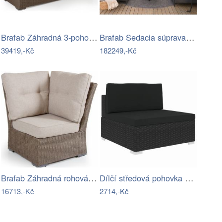
Brafab Záhradná 3-pohovka ASHFIELD Mdum
Brafab Sedacia súprava CALLISTO Mdum
39419,-Kč
182249,-Kč
Brafab Záhradná rohová súprava ASHFIELD…
Dílčí středová pohovka MAGDALENA…
16713,-Kč
2714,-Kč