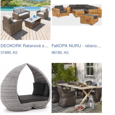
DEOKORK Ratanová sestava SANTORINI pro…
FaKOPA NURU - ratanová sestava Marina…
31990,-Kč
96180,-Kč