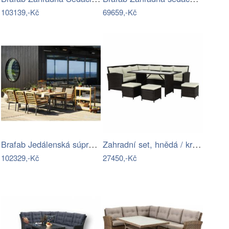
103139,-Kč
69659,-Kč
Brafab Jedálenská súprava ZALONGO Mdum
Zahradní set, hnědá / krémová, STARK…
102329,-Kč
27450,-Kč