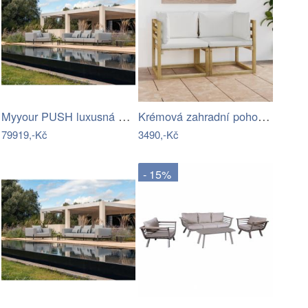
Myyour PUSH luxusná sedacia súprava -…
Krémová zahradní pohovka MAJKEN
79919,-Kč
3490,-Kč
- 15%