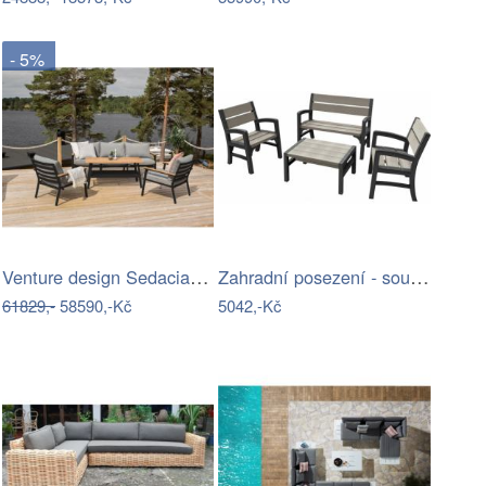
- 5%
Venture design Sedacia súprava BRASILIA…
Zahradní posezení - souprava - UZN
61829,-
58590,-Kč
5042,-Kč