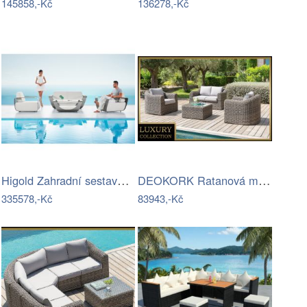
145858,-Kč
136278,-Kč
Higold Zahradní sestava HIGOLD - Onda…
DEOKORK Ratanová modulová sestava…
335578,-Kč
83943,-Kč