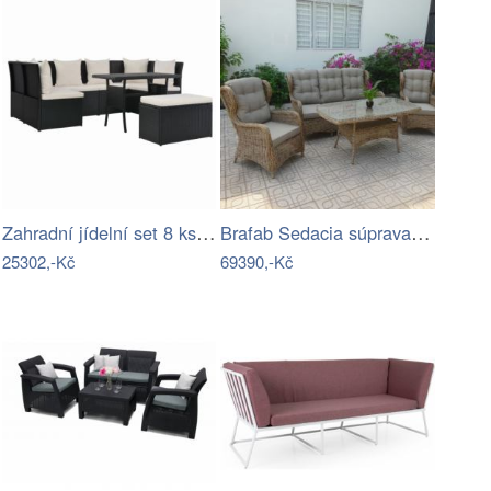
Zahradní jídelní set 8 ks polyratan…
Brafab Sedacia súprava béžová ROSITA -…
25302,-Kč
69390,-Kč