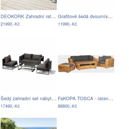
DEOKORK Zahradní ratanová sestava…
Grafitově šedá dvoumístná zahradní…
21990,-Kč
11990,-Kč
Šedý zahradní set nábytku z umělého…
FaKOPA TOSCA - ratanová sestava Amy Mdum
17490,-Kč
88800,-Kč