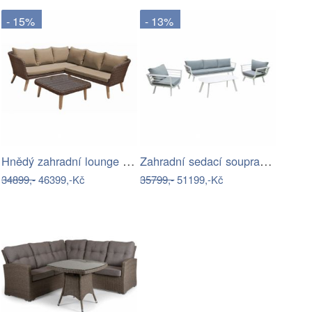
- 15%
- 13%
Hnědý zahradní lounge set Pamplona –…
Zahradní sedací souprava se stolkem s…
34899,-
46399,-Kč
35799,-
51199,-Kč