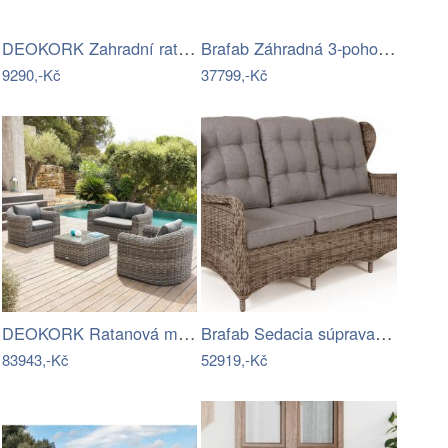
DEOKORK Zahradní ratanová sestava CORFU…
Brafab Záhradná 3-pohovka VENCE -…
9290,-Kč
37799,-Kč
DEOKORK Ratanová modulová sestava…
Brafab Sedacia súprava béžová ROSITA -…
83943,-Kč
52919,-Kč