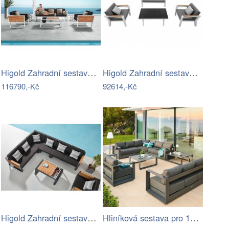
Higold Zahradní sestava HIGOLD II -…
Higold Zahradní sestava HIGOLD Champion…
116790,-Kč
92614,-Kč
Higold Zahradní sestava HIGOLD - New…
Hliníková sestava pro 10 osob MADRID …