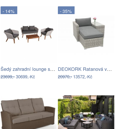
- 14%
- 35%
Šedý zahradní lounge set Arona – Garden…
DEOKORK Ratanová variabilní sestava…
23699,-
30699,-Kč
20970,-
13572,-Kč