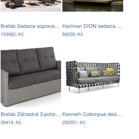
Brafab Sedacia súprava NAOS - súprava…
Hartman DION sedacia súprava - Biela…
153062,-Kč
84239,-Kč
Brafab Záhradná 3-pohovka šedá ASHFIELD…
Kenneth Cobonpue designové zahradní…
39419,-Kč
250351,-Kč