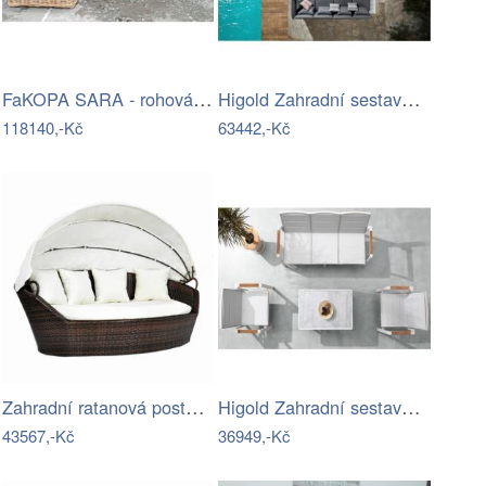
FaKOPA SARA - rohová sedačka ze…
Higold Zahradní sestava HIGOLD - Sophia…
118140,-Kč
63442,-Kč
Zahradní ratanová postel s baldachýnem
Higold Zahradní sestava HIGOLD Nofi 2.0…
43567,-Kč
36949,-Kč