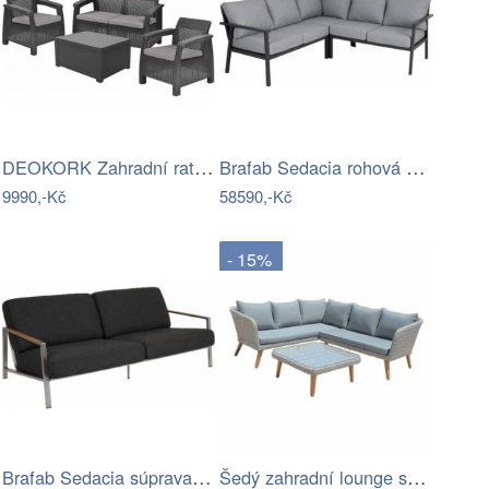
DEOKORK Zahradní ratanová sestava CORFU…
Brafab Sedacia rohová súprava SAMVARO -…
9990,-Kč
58590,-Kč
- 15%
Brafab Sedacia súprava NAOS - lavica…
Šedý zahradní lounge set z umělého…