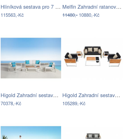
Hliníková sestava pro 7 osob MADRID …
Melfin Zahradní ratanová sestava…
115563,-Kč
11480,-
10880,-Kč
Higold Zahradní sestava HIGOLD - Nofi…
Higold Zahradní sestava HIGOLD - York…
70378,-Kč
105289,-Kč