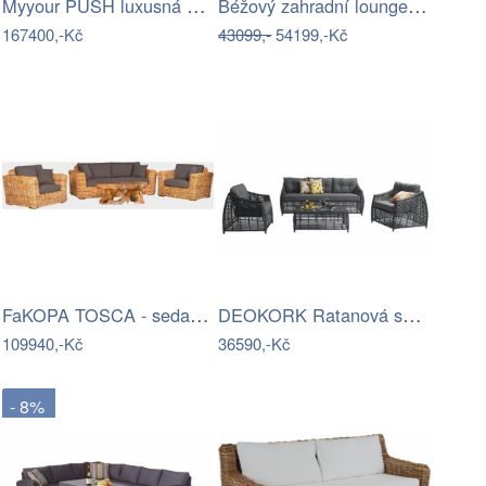
Myyour PUSH luxusná sedacia súprava -…
Béžový zahradní lounge set Aroa –…
167400,-Kč
43099,-
54199,-Kč
FaKOPA TOSCA - sedací souprava Lucy Mdum
DEOKORK Ratanová sestava CHARLOTTE …
109940,-Kč
36590,-Kč
- 8%