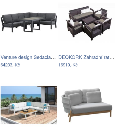
Venture design Sedacia rohová súprava…
DEOKORK Zahradní ratanová sestava…
64233,-Kč
16910,-Kč