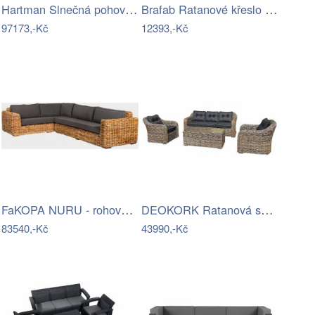
Hartman Slnečná pohovka COSTA RICA Mdum
Brafab Ratanové křeslo PAULINA Mdum
97173,-Kč
12393,-Kč
FaKOPA NURU - rohová sedačka Becky Mdum
DEOKORK Ratanová sestava CORDOBA (šedo…
83540,-Kč
43990,-Kč