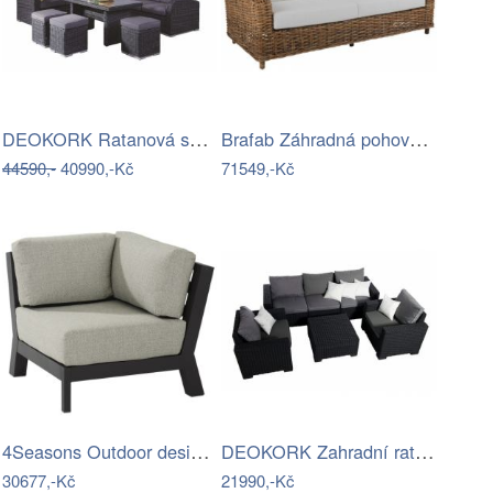
DEOKORK Ratanová sestava NAOMI antracit…
Brafab Záhradná pohovka ROSSVIK Mdum
44590,-
40990,-Kč
71549,-Kč
4Seasons Outdoor designové zahradní…
DEOKORK Zahradní ratanová sestava…
30677,-Kč
21990,-Kč