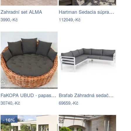
Hartman Sedacia súprava TITAN Mdum
Zahradní set ALMA
3990,-Kč
112049,-Kč
FaKOPA UBUD - papasan z ratanu…
Brafab Záhradná sedačka WELDON - Biela…
30740,-Kč
69659,-Kč
- 16%