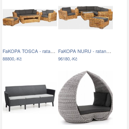
FaKOPA TOSCA - ratanová sestava Amy Mdum
FaKOPA NURU - ratanová sestava Marina…
88800,-Kč
96180,-Kč