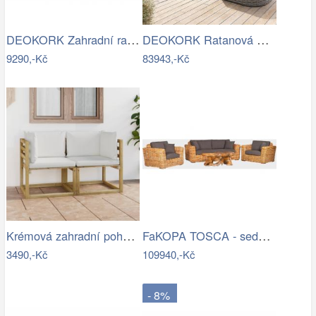
DEOKORK Zahradní ratanová sestava CORFU…
DEOKORK Ratanová modulová sestava…
9290,-Kč
83943,-Kč
Krémová zahradní pohovka MAJKEN
FaKOPA TOSCA - sedací souprava Lucy Mdum
3490,-Kč
109940,-Kč
- 8%