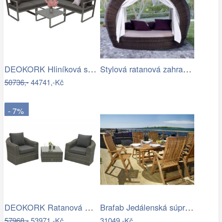
DEOKORK Hliníková sestava pro 5 osob…
Stylová ratanová zahradní postel se…
50736,-
44741,-Kč
- 7%
DEOKORK Ratanová modulová sestava…
Brafab Jedálenská súprava EVERTON Mdum
57968,-
53971,-Kč
31049,-Kč