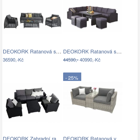
DEOKORK Ratanová sestava CHARLOTTE …
DEOKORK Ratanová sestava NAOMI antracit…
36590,-Kč
44590,-
40990,-Kč
- 25%
DEOKORK Zahradní ratanová sestava…
DEOKORK Ratanová variabilní sestava…