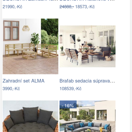
21990,-Kč
24888,-
18573,-Kč
Brafab sedacia súprava ZALONGO Mdum
Zahradní set ALMA
3990,-Kč
108539,-Kč
- 16%