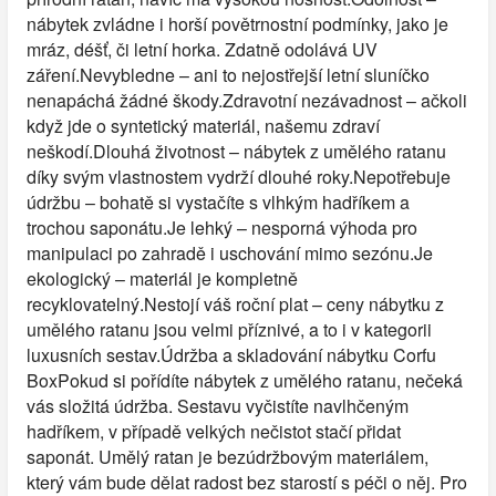
nábytek zvládne i horší povětrnostní podmínky, jako je
mráz, déšť, či letní horka. Zdatně odolává UV
záření.Nevybledne – ani to nejostřejší letní sluníčko
nenapáchá žádné škody.Zdravotní nezávadnost – ačkoli
když jde o syntetický materiál, našemu zdraví
neškodí.Dlouhá životnost – nábytek z umělého ratanu
díky svým vlastnostem vydrží dlouhé roky.Nepotřebuje
údržbu – bohatě si vystačíte s vlhkým hadříkem a
trochou saponátu.Je lehký – nesporná výhoda pro
manipulaci po zahradě i uschování mimo sezónu.Je
ekologický – materiál je kompletně
recyklovatelný.Nestojí váš roční plat – ceny nábytku z
umělého ratanu jsou velmi příznivé, a to i v kategorii
luxusních sestav.Údržba a skladování nábytku Corfu
BoxPokud si pořídíte nábytek z umělého ratanu, nečeká
vás složitá údržba. Sestavu vyčistíte navlhčeným
hadříkem, v případě velkých nečistot stačí přidat
saponát. Umělý ratan je bezúdržbovým materiálem,
který vám bude dělat radost bez starostí s péči o něj. Pro