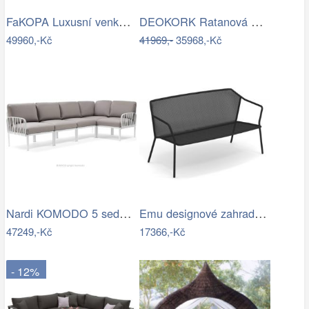
FaKOPA Luxusní venkovní sezení z…
DEOKORK Ratanová modulová sestava…
49960,-Kč
41969,-
35968,-Kč
Nardi KOMODO 5 sedačka Mdum
Emu designové zahradní sedačky Darwin…
47249,-Kč
17366,-Kč
- 12%