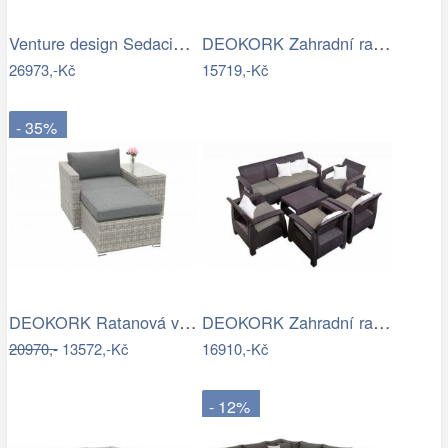
Venture design Sedacia súprava…
DEOKORK Zahradní ratanová sestava …
26973,-Kč
15719,-Kč
- 35%
DEOKORK Ratanová variabilní sestava…
DEOKORK Zahradní ratanová sestava…
20970,-
13572,-Kč
16910,-Kč
- 12%