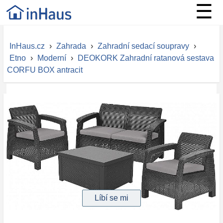
☰
InHaus.cz
›
Zahrada
›
Zahradní sedací soupravy
›
Etno
›
Moderní
›
DEOKORK Zahradní ratanová sestava
CORFU BOX antracit