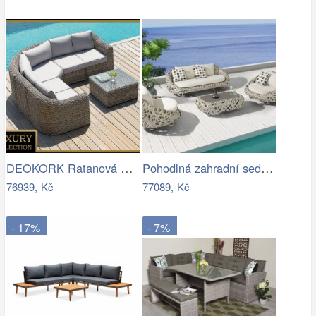
DEOKORK Ratanová modulová sestava…
Pohodlná zahradní sedací souprava - IKT
76939,-Kč
77089,-Kč
- 17%
- 7%