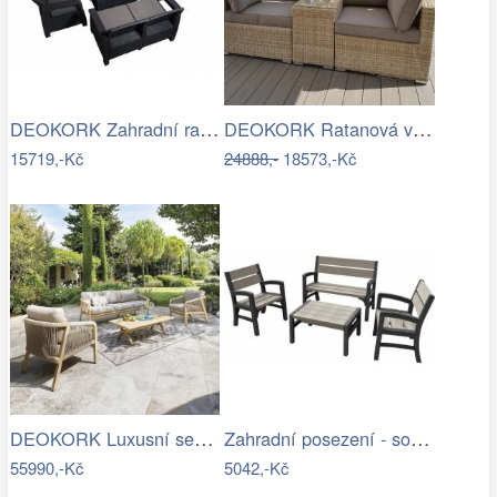
DEOKORK Zahradní ratanová sestava …
DEOKORK Ratanová variabilní sestava…
15719,-Kč
24888,-
18573,-Kč
DEOKORK Luxusní sestava z akácie…
Zahradní posezení - souprava - UZN
55990,-Kč
5042,-Kč