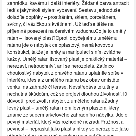
zahrádku, kavárnu i další interiéry. Žádaná barva antracit
ladí s jakýmkoli stylem vybavení. Sestavu jednoduše
doladíte doplňky – prostíráním, sklem, porcelánem,
svícny, či vázičkou s květinami. Už teď se těšte na
příjemná posezení na čerstvém vzduchu.Co je to umělý
ratan – lisovaný plast?Oproti obyčejnému umělému
ratanu jde o nábytek celoplastový, nemá kovovou
konstrukci, takže je lehký a manipulaci s ním zvládne
každý. Umělý ratan lisovaný plast je praktický materiál –
nerezaví, netrouchniví, ani se nerozplétá. Zatímco
choulostivý nábytek z pravého ratanu uplatníte spíše v
interiéru, křesla z umělého ratanu bez obav umístěte
venku, na zahradě či terase. Nevstřebává tekutiny a
nechutná škůdcům, což se projeví dlouhou životností.10
důvodů, proč zvolit nábytek z umělého ratanuŽádný
levný plast – umělý ratan není levným plastem, který
známe ze supermarketového zahradního nábytku. Jde o
pevný materiál, který vás rozhodně nezradí.Pružnost a
pevnost – nepraská jako plast a nikdy se nerozplete jako
přírodní ratan, navíc má vysokou nosnost.Odolnost –