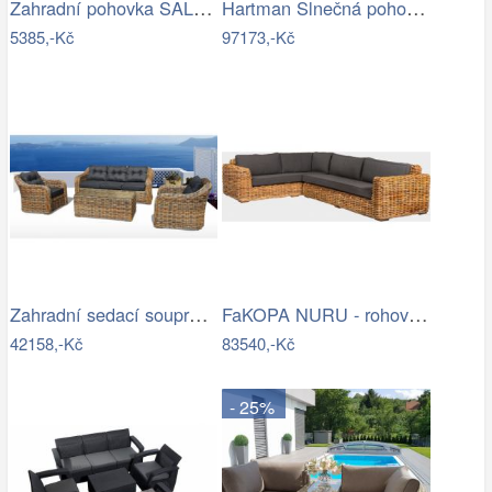
Zahradní pohovka SALEMO 3 Allibert
Hartman Slnečná pohovka COSTA RICA Mdum
5385,-Kč
97173,-Kč
Zahradní sedací souprava RICHMOND…
FaKOPA NURU - rohová sedačka Becky Mdum
42158,-Kč
83540,-Kč
- 25%