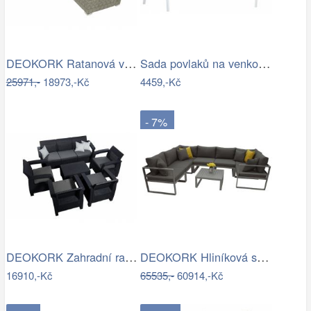
DEOKORK Ratanová variabilní sestava…
Sada povlaků na venkovní polštáře…
25971,-
18973,-Kč
4459,-Kč
- 7%
DEOKORK Zahradní ratanová sestava…
DEOKORK Hliníková sestava pro 7 osob…
16910,-Kč
65535,-
60914,-Kč