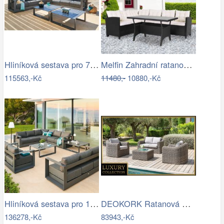
Hliníková sestava pro 7 osob MADRID …
Melfin Zahradní ratanová sestava…
115563,-Kč
11480,-
10880,-Kč
Hliníková sestava pro 10 osob MADRID …
DEOKORK Ratanová modulová sestava…
136278,-Kč
83943,-Kč