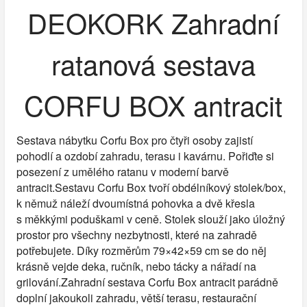
DEOKORK Zahradní
ratanová sestava
CORFU BOX antracit
Sestava nábytku Corfu Box pro čtyři osoby zajistí
pohodlí a ozdobí zahradu, terasu i kavárnu. Pořiďte si
posezení z umělého ratanu v moderní barvě
antracit.Sestavu Corfu Box tvoří obdélníkový stolek/box,
k němuž náleží dvoumístná pohovka a dvě křesla
s měkkými poduškami v ceně. Stolek slouží jako úložný
prostor pro všechny nezbytnosti, které na zahradě
potřebujete. Díky rozměrům 79×42×59 cm se do něj
krásně vejde deka, ručník, nebo tácky a nářadí na
grilování.Zahradní sestava Corfu Box antracit parádně
doplní jakoukoli zahradu, větší terasu, restaurační