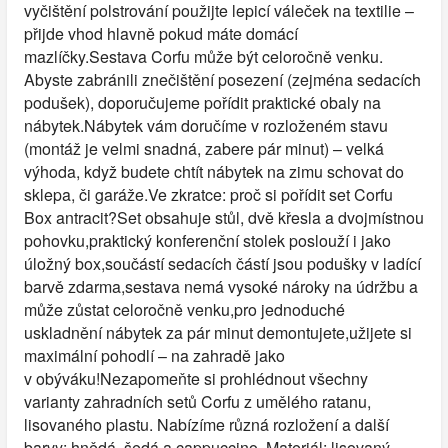
vyčištění polstrování použijte lepicí váleček na textilie –
přijde vhod hlavně pokud máte domácí
mazlíčky.Sestava Corfu může být celoročně venku.
Abyste zabránili znečištění posezení (zejména sedacích
podušek), doporučujeme pořídit praktické obaly na
nábytek.Nábytek vám doručíme v rozloženém stavu
(montáž je velmi snadná, zabere pár minut) – velká
výhoda, když budete chtít nábytek na zimu schovat do
sklepa, či garáže.Ve zkratce: proč si pořídit set Corfu
Box antracit?Set obsahuje stůl, dvě křesla a dvojmístnou
pohovku,praktický konferenční stolek poslouží i jako
úložný box,součástí sedacích částí jsou podušky v ladící
barvě zdarma,sestava nemá vysoké nároky na údržbu a
může zůstat celoročně venku,pro jednoduché
uskladnění nábytek za pár minut demontujete,užijete si
maximální pohodlí – na zahradě jako
v obýváku!Nezapomeňte si prohlédnout všechny
varianty zahradních setů Corfu z umělého ratanu,
lisovaného plastu. Nabízíme různá rozložení a další
barvy: hnědá, šedá a cappuccino. Materiál: lisovaný