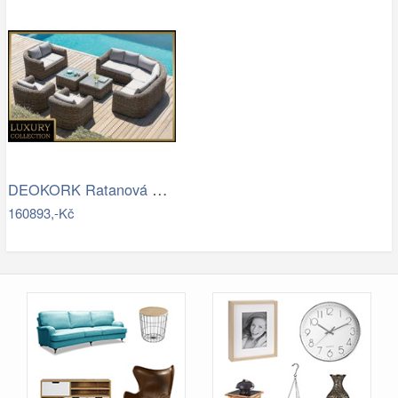
DEOKORK Ratanová modulová sestava…
160893,-Kč