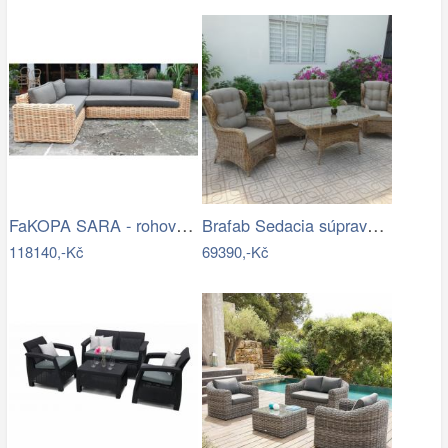
FaKOPA SARA - rohová sedačka ze…
Brafab Sedacia súprava béžová ROSITA -…
118140,-Kč
69390,-Kč