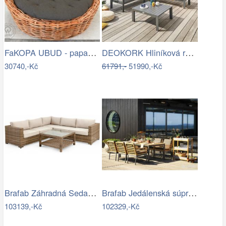
FaKOPA UBUD - papasan z ratanu…
DEOKORK Hliníková rohová sestava…
30740,-Kč
61791,-
51990,-Kč
Brafab Záhradná Sedacia súprava NINJA -…
Brafab Jedálenská súprava ZALONGO Mdum
103139,-Kč
102329,-Kč