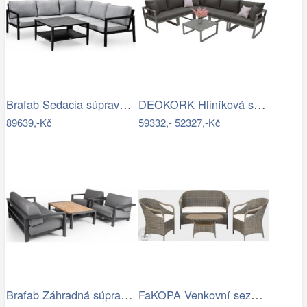
Brafab Sedacia súprava BELFORT čierna -…
DEOKORK Hliníková sestava pro 6 osob…
89639,-Kč
59332,-
52327,-Kč
Brafab Záhradná súprava AMESDALE -…
FaKOPA Venkovní sezení z umělého…