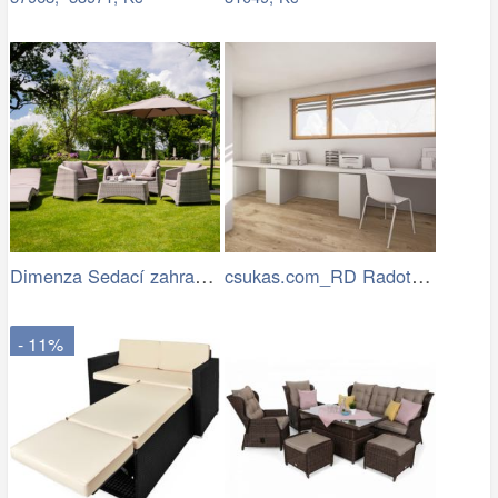
Dimenza Sedací zahradní souprava…
csukas.com_RD Radotin_020.jpg
- 11%