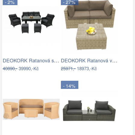
- 2%
- 27%
DEOKORK Ratanová sestava PAOLA antracit…
DEOKORK Ratanová variabilní sestava…
40890,-
39990,-Kč
25971,-
18973,-Kč
- 14%