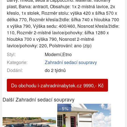
plast, Barva: antracit, Obsahuje: 1x 2-místná lavice, 2x
křeslo, 1x stolek, Rozměr stolu: výška 420 x šířka 570 x
délka 770, Rozměr křesla/židle: šířka 740 x hloubka 700
x výška 790, Výška sedu: 400/460, Nosnost křesla/židle:
110, Rozměr 2-místné lavice/pohovky: šířka 1280 x
hloubka 700 x výška 790, Nosnost 2-místné
lavice/pohovky: 220, Polstrování: ano (zip)
Styl:
Moderní,Etno
Kategorie:
Zahradní sedací soupravy
Dodání:
do 2 týdnů
Do obchodu i-zahradninabytek.cz
9990
,-
Kč
Další Zahradní sedací soupravy
- 5%