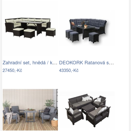
Zahradní set, hnědá / krémová, STARK…
DEOKORK Ratanová sestava DAKOTA …
27450,-Kč
43350,-Kč