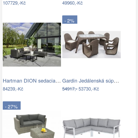
107729,-Kč
49960,-Kč
- 2%
Hartman DION sedacia súprava - Čierna…
Gardin Jedálenská súprava FOX hnedá Mdum
84239,-Kč
54917,-
53730,-Kč
- 27%