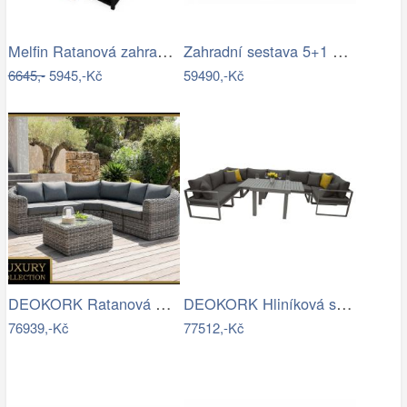
Melfin Ratanová zahradní sestava VENDY…
Zahradní sestava 5+1 polyratan / látka
6645,-
5945,-Kč
59490,-Kč
DEOKORK Ratanová modulová sestava…
DEOKORK Hliníková sestava jídelní pro 8…
76939,-Kč
77512,-Kč