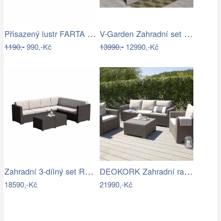
Přisazený lustr FARTA 5xE27/60W/230V…
V-Garden Zahradní set TUNIS SET 6
1190,-
990,-Kč
13990,-
12990,-Kč
Zahradní 3-dílný set RODEN Tempo Kondela
DEOKORK Zahradní ratanová sestava…
18590,-Kč
21990,-Kč