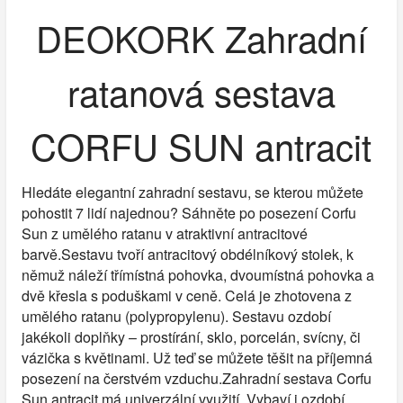
DEOKORK Zahradní
ratanová sestava
CORFU SUN antracit
Hledáte elegantní zahradní sestavu, se kterou můžete
pohostit 7 lidí najednou? Sáhněte po posezení Corfu
Sun z umělého ratanu v atraktivní antracitové
barvě.Sestavu tvoří antracitový obdélníkový stolek, k
němuž náleží třímístná pohovka, dvoumístná pohovka a
dvě křesla s poduškami v ceně. Celá je zhotovena z
umělého ratanu (polypropylenu). Sestavu ozdobí
jakékoli doplňky – prostírání, sklo, porcelán, svícny, či
vázička s květinami. Už teď se můžete těšit na příjemná
posezení na čerstvém vzduchu.Zahradní sestava Corfu
Sun antracit má univerzální využití. Vybaví i ozdobí