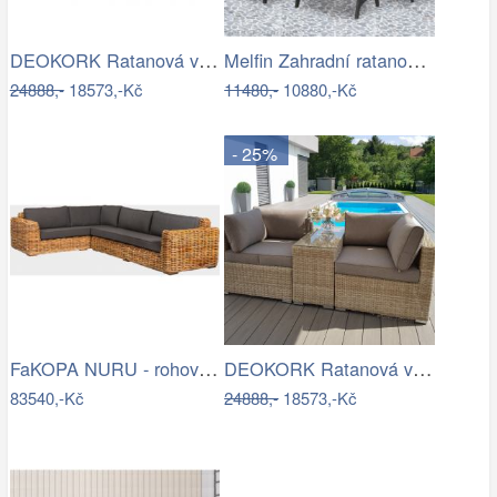
DEOKORK Ratanová variabilní sestava…
Melfin Zahradní ratanová sestava…
24888,-
18573,-Kč
11480,-
10880,-Kč
- 25%
FaKOPA NURU - rohová sedačka Becky Mdum
DEOKORK Ratanová variabilní sestava…
83540,-Kč
24888,-
18573,-Kč