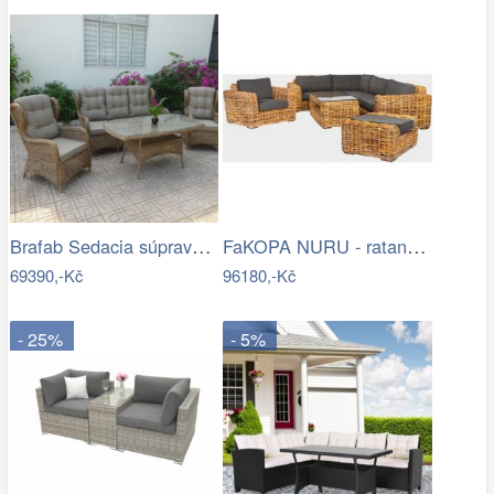
Brafab Sedacia súprava béžová ROSITA -…
FaKOPA NURU - ratanová sestava Marina…
69390,-Kč
96180,-Kč
- 25%
- 5%