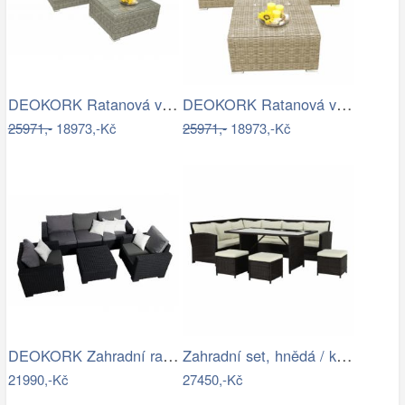
DEOKORK Ratanová variabilní sestava…
DEOKORK Ratanová variabilní sestava…
25971,-
18973,-Kč
25971,-
18973,-Kč
DEOKORK Zahradní ratanová sestava…
Zahradní set, hnědá / krémová, STARK…
21990,-Kč
27450,-Kč