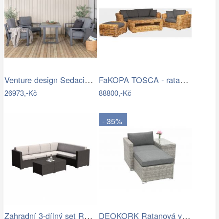
Venture design Sedacia súprava…
FaKOPA TOSCA - ratanová sestava Amy Mdum
26973,-Kč
88800,-Kč
- 35%
Zahradní 3-dílný set RODEN Tempo Kondela
DEOKORK Ratanová variabilní sestava…