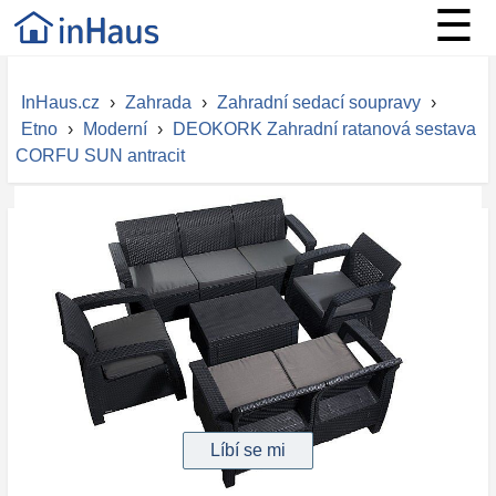
☰
InHaus.cz
›
Zahrada
›
Zahradní sedací soupravy
›
Etno
›
Moderní
›
DEOKORK Zahradní ratanová sestava
CORFU SUN antracit