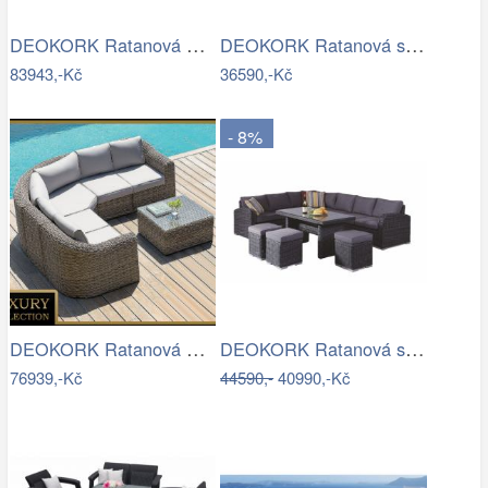
DEOKORK Ratanová modulová sestava…
DEOKORK Ratanová sestava CHARLOTTE …
83943,-Kč
36590,-Kč
- 8%
DEOKORK Ratanová modulová sestava…
DEOKORK Ratanová sestava NAOMI antracit…
76939,-Kč
44590,-
40990,-Kč