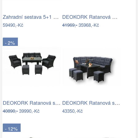
Zahradní sestava 5+1 polyratan / látka
DEOKORK Ratanová modulová sestava…
59490,-Kč
41969,-
35968,-Kč
- 2%
DEOKORK Ratanová sestava PAOLA antracit…
DEOKORK Ratanová sestava DAKOTA …
40890,-
39990,-Kč
43350,-Kč
- 12%