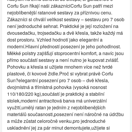
Corfu Sun říkají naši zákazníciCorfu Sun patří mezi
nejoblíbenější ratanové sestavy za příznivou cenu.
Zákazníci si chválí velikost sestavy – sestavu pro 7 osob
není jednoduché sehnat. Praktické je její rozložení na
dvousedačku, trojsedačku a dvě křesla, takže každý má
dost prostoru. Vzhled hodnotí jako elegantní a
moderní.Hlavní předností posezení je jeho pohodlnost.
Měkké polstry zajišťují stoprocentní komfort, a navíc jsou
přímo součástí sestavy a není nutno je kupovat zvlášť.
Pohovku a křesla si užijete mnohem více než tvrdé
plastové, či kovové židle.Proč si vybrat právě Corfu
Sun?elegantní posezení pro 7 osob – dvě křesla,
dvojmístná a třímístná pohovka (vysoká nosnost
110/180/220 kg),součástí je praktický a stabilní
stolek,moderní antracitová barva má univerzální
využití,umělý ratan je jedním z nejoblíbenějších
materiálů současnosti,posezení není náročné na údržbu
a může zůstat celoročně venku,pro jednoduché
uskladnění jej za pár minut demontujete,užijete si