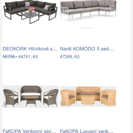
DEOKORK Hliníková sestava pro 5 osob…
Nardi KOMODO 5 sedačka Mdum
50736,-
44741,-Kč
47249,-Kč
FaKOPA Venkovní sezení z umělého…
FaKOPA Luxusní venkovní sezení z…