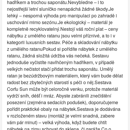
hadříkem a trochou saponátu.Nevybledne – i to
nejostřejší letní sluníčko nenapáchá žádné škody.Je
lehký – nesporná výhoda pro manipulaci po zahradě i
uschování mimo sezónu.Je ekologický – materiál je
kompletně recyklovatelný.Nestojí váš roční plat – ceny
nábytku z umělého ratanu jsou velmi příznivé, a to i v
kategorii luxusních sestav. Péče a skladování nábytku
z umělého ratanuPokud si pořídíte nábytek z umělého
ratanu, žádná složitá údržba vás nečeká. Sestavu
jednoduše vyčistíte navlhčeným hadříkem, v případě
velkých nečistot stačí přidat trochu saponátu. Umělý
ratan je bezúdržbovým materiálem, který vám bude dělat
radost bez zbytečných starostí s péči o něj.Sestava
Corfu Sun může být celoročně venku, protože materiál
vydrží sníh, déšť i mráz. Abyste zabránili znečištění
posezení (zejména sedacích podušek), doporučujeme
pořídit praktické obaly na nábytek.Sestava je dodávána
v rozloženém stavu (montáž je velmi snadná, zabere
vám pár minut) – velká výhoda, když budete chtít
nábytek na zimu schovat do sklepa, či garáže.Co o