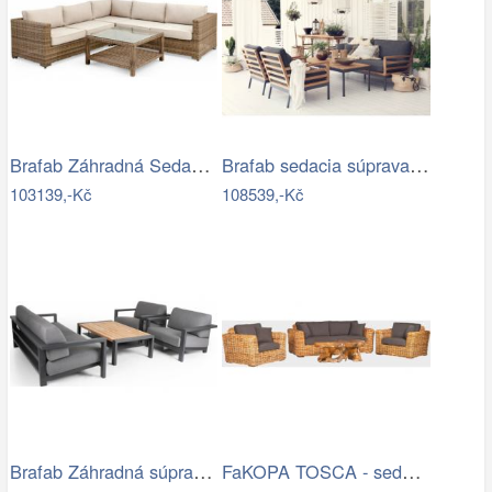
Brafab Záhradná Sedacia súprava NINJA -…
Brafab sedacia súprava ZALONGO Mdum
103139,-Kč
108539,-Kč
Brafab Záhradná súprava AMESDALE -…
FaKOPA TOSCA - sedací souprava Lucy Mdum