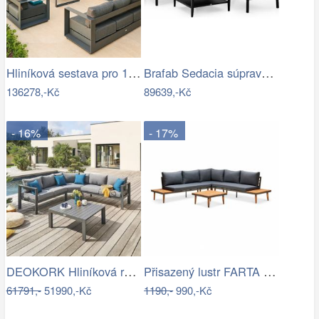
Hliníková sestava pro 10 osob MADRID …
Brafab Sedacia súprava BELFORT čierna -…
136278,-Kč
89639,-Kč
- 16%
- 17%
DEOKORK Hliníková rohová sestava…
Přisazený lustr FARTA 5xE27/60W/230V…
61791,-
51990,-Kč
1190,-
990,-Kč