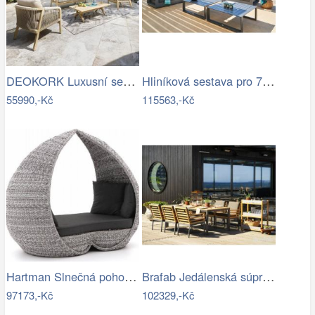
DEOKORK Luxusní sestava z akácie…
Hliníková sestava pro 7 osob MADRID …
55990,-Kč
115563,-Kč
Hartman Slnečná pohovka COSTA RICA Mdum
Brafab Jedálenská súprava ZALONGO Mdum
97173,-Kč
102329,-Kč