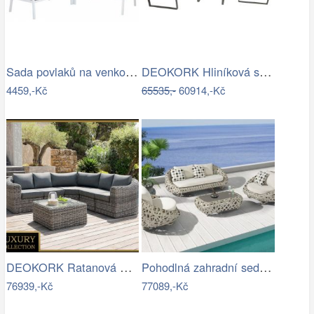
Sada povlaků na venkovní polštáře…
DEOKORK Hliníková sestava pro 7 osob…
4459,-Kč
65535,-
60914,-Kč
DEOKORK Ratanová modulová sestava…
Pohodlná zahradní sedací souprava - IKT
76939,-Kč
77089,-Kč