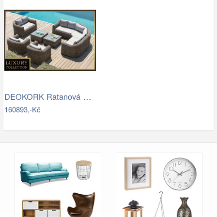
DEOKORK Ratanová modulová sestava…
160893,-Kč