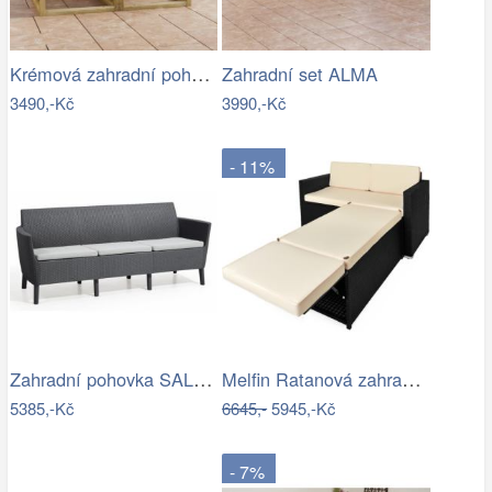
Krémová zahradní pohovka MAJKEN
Zahradní set ALMA
3490,-Kč
3990,-Kč
- 11%
Zahradní pohovka SALEMO 3 Allibert
Melfin Ratanová zahradní sestava VENDY…
5385,-Kč
6645,-
5945,-Kč
- 7%