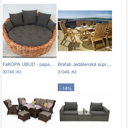
FaKOPA UBUD - papasan z ratanu…
Brafab Jedálenská súprava EVERTON Mdum
30740,-Kč
31049,-Kč
- 14%