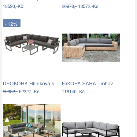
18590,-Kč
20970,-
13572,-Kč
- 12%
DEOKORK Hliníková sestava pro 6 osob…
FaKOPA SARA - rohová sedačka ze…
59332,-
52327,-Kč
118140,-Kč