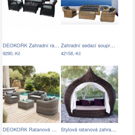
DEOKORK Zahradní ratanová sestava CORFU…
Zahradní sedací souprava RICHMOND…
9290,-Kč
42158,-Kč
DEOKORK Ratanová modulová sestava…
Stylová ratanová zahradní postel se…