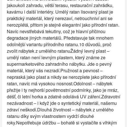
jakoukoli zahradu, větší terasu, restaurační zahrádku,
kavárnu i další interiéry. Umělý ratan lisovaný plast je
praktický materiál, který nerezaví, netrouchniví ani se
nerozplétá, přitom je stejně elegantní jako přírodní ratan.
Navíc nevstřebává tekutiny, což je hlavní příčinou
degradace jiných materiálů. Představuje tak mnohem
odolnější variantu přírodního ratanu.10 důvodů, proč
zvolit nábytek z umělého ratanuŽádný levný plast –
umělý ratan není levným plastem, který známe ze
supermarketového zahradního nábytku. Jde o pevný
materiál, který vás nezradí.Pružnost a pevnost –
nepraská jako plast a nikdy se nerozplete jako přírodní
ratan, navíc má vysokou nosnost.Odolnost – nábytek
přežije i ty nejhorší povětrnostní podmínky, jako je mráz,
déšť, či letní horka a zdatně odolává UV záření.Zdravotní
nezávadnost – i když jde o syntetický materiál, našemu
zdraví neškodí.Dlouhá životnost – nábytek z umělého
ratanu díky svým vlastnostem vydrží dlouhé
roky.Nepotřebuje údržbu – bohatě si vystačíte s vlhkým