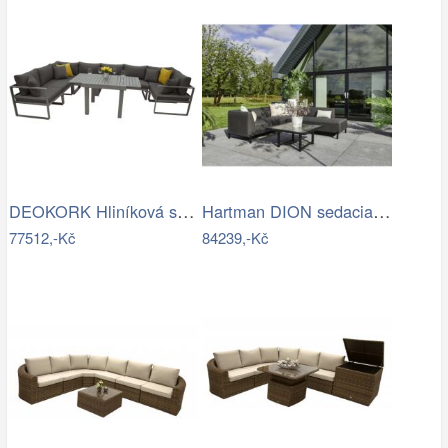
DEOKORK Hliníková sestava jídelní pro 8…
Hartman DION sedacia súprava - Čierna…
77512,-Kč
84239,-Kč