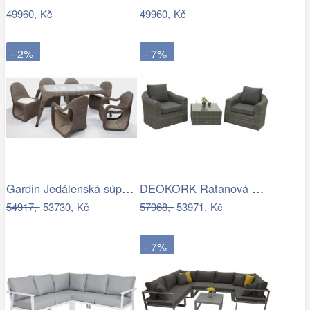
49960,-Kč
49960,-Kč
- 2%
- 7%
Gardin Jedálenská súprava FOX hnedá Mdum
DEOKORK Ratanová modulová sestava…
54917,-
53730,-Kč
57968,-
53971,-Kč
- 7%