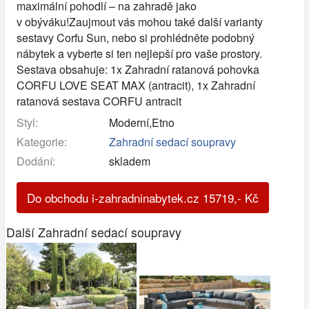
maximální pohodlí – na zahradě jako
v obýváku!Zaujmout vás mohou také další varianty
sestavy Corfu Sun, nebo si prohlédněte podobný
nábytek a vyberte si ten nejlepší pro vaše prostory.
Sestava obsahuje: 1x Zahradní ratanová pohovka
CORFU LOVE SEAT MAX (antracit), 1x Zahradní
ratanová sestava CORFU antracit
Styl:
Moderní,Etno
Kategorie:
Zahradní sedací soupravy
Dodání:
skladem
Do obchodu i-zahradninabytek.cz
15719
,-
Kč
Další Zahradní sedací soupravy