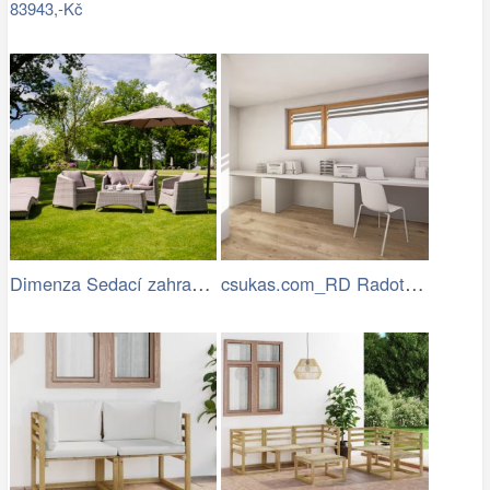
83943,-Kč
Dimenza Sedací zahradní souprava…
csukas.com_RD Radotin_020.jpg