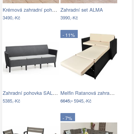
Krémová zahradní pohovka MAJKEN
Zahradní set ALMA
3490,-Kč
3990,-Kč
- 11%
Zahradní pohovka SALEMO 3 Allibert
Melfin Ratanová zahradní sestava VENDY…
5385,-Kč
6645,-
5945,-Kč
- 7%