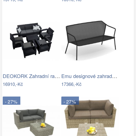
DEOKORK Zahradní ratanová sestava…
Emu designové zahradní sedačky Darwin…
16910,-Kč
17366,-Kč
- 27%
- 27%