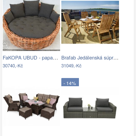
FaKOPA UBUD - papasan z ratanu…
Brafab Jedálenská súprava EVERTON Mdum
30740,-Kč
31049,-Kč
- 14%