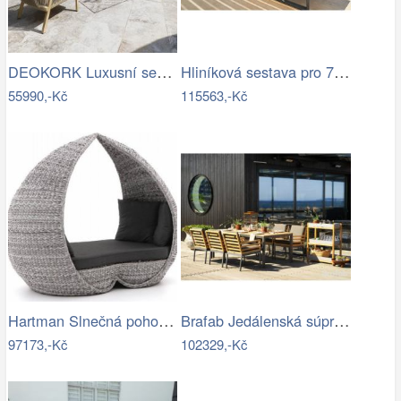
DEOKORK Luxusní sestava z akácie…
Hliníková sestava pro 7 osob MADRID …
55990,-Kč
115563,-Kč
Hartman Slnečná pohovka COSTA RICA Mdum
Brafab Jedálenská súprava ZALONGO Mdum
97173,-Kč
102329,-Kč