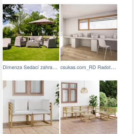
Dimenza Sedací zahradní souprava…
csukas.com_RD Radotin_020.jpg