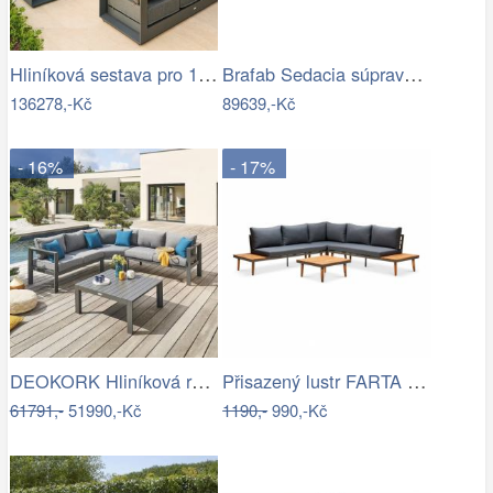
Hliníková sestava pro 10 osob MADRID …
Brafab Sedacia súprava BELFORT čierna -…
136278,-Kč
89639,-Kč
- 16%
- 17%
DEOKORK Hliníková rohová sestava…
Přisazený lustr FARTA 5xE27/60W/230V…
61791,-
51990,-Kč
1190,-
990,-Kč