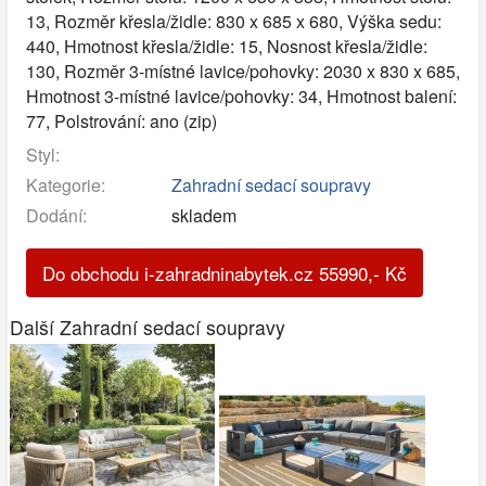
13, Rozměr křesla/židle: 830 x 685 x 680, Výška sedu:
440, Hmotnost křesla/židle: 15, Nosnost křesla/židle:
130, Rozměr 3-místné lavice/pohovky: 2030 x 830 x 685,
Hmotnost 3-místné lavice/pohovky: 34, Hmotnost balení:
77, Polstrování: ano (zip)
Styl:
Kategorie:
Zahradní sedací soupravy
Dodání:
skladem
Do obchodu i-zahradninabytek.cz
55990
,-
Kč
Další Zahradní sedací soupravy