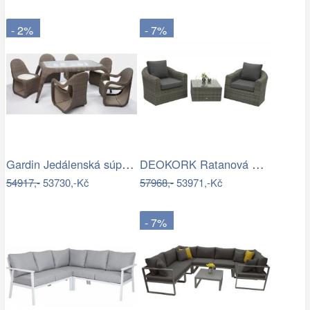
- 2%
- 7%
Gardin Jedálenská súprava FOX hnedá Mdum
DEOKORK Ratanová modulová sestava…
54917,-
53730,-Kč
57968,-
53971,-Kč
- 7%