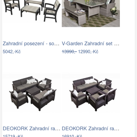
Zahradní posezení - souprava - UZN
V-Garden Zahradní set TUNIS SET 6
5042,-Kč
13990,-
12990,-Kč
DEOKORK Zahradní ratanová sestava …
DEOKORK Zahradní ratanová sestava…
15719,-Kč
16910,-Kč