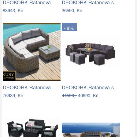
DEOKORK Ratanová modulová sestava…
DEOKORK Ratanová sestava CHARLOTTE …
83943,-Kč
36590,-Kč
- 8%
DEOKORK Ratanová modulová sestava…
DEOKORK Ratanová sestava NAOMI antracit…
76939,-Kč
44590,-
40990,-Kč