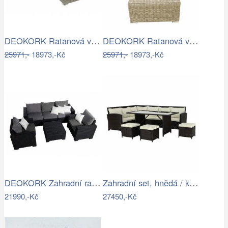
DEOKORK Ratanová variabilní sestava…
DEOKORK Ratanová variabilní sestava…
25971,-
18973,-Kč
25971,-
18973,-Kč
DEOKORK Zahradní ratanová sestava…
Zahradní set, hnědá / krémová, STARK…
21990,-Kč
27450,-Kč