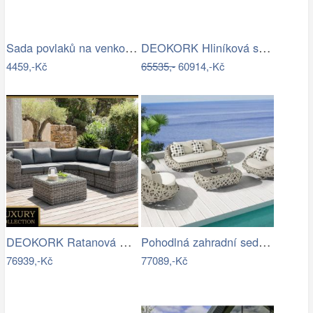
Sada povlaků na venkovní polštáře…
DEOKORK Hliníková sestava pro 7 osob…
4459,-Kč
65535,-
60914,-Kč
DEOKORK Ratanová modulová sestava…
Pohodlná zahradní sedací souprava - IKT
76939,-Kč
77089,-Kč