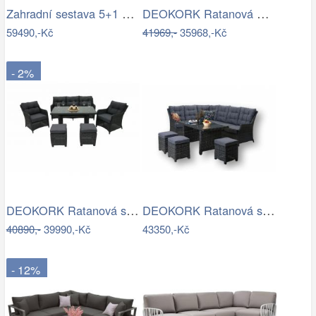
Zahradní sestava 5+1 polyratan / látka
DEOKORK Ratanová modulová sestava…
59490,-Kč
41969,-
35968,-Kč
- 2%
DEOKORK Ratanová sestava PAOLA antracit…
DEOKORK Ratanová sestava DAKOTA …
40890,-
39990,-Kč
43350,-Kč
- 12%