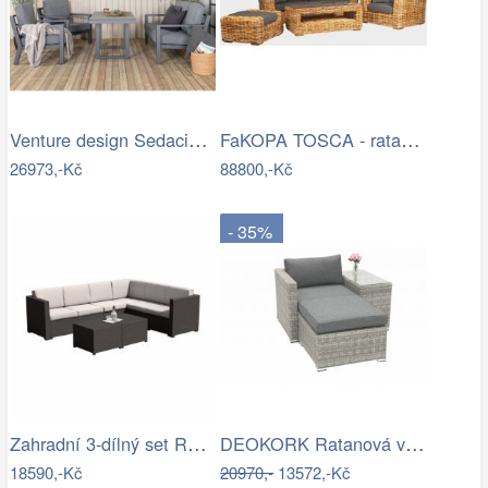
Venture design Sedacia súprava…
FaKOPA TOSCA - ratanová sestava Amy Mdum
26973,-Kč
88800,-Kč
- 35%
Zahradní 3-dílný set RODEN Tempo Kondela
DEOKORK Ratanová variabilní sestava…
18590,-Kč
20970,-
13572,-Kč