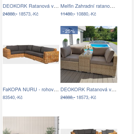
DEOKORK Ratanová variabilní sestava…
Melfin Zahradní ratanová sestava…
24888,-
18573,-Kč
11480,-
10880,-Kč
- 25%
FaKOPA NURU - rohová sedačka Becky Mdum
DEOKORK Ratanová variabilní sestava…
83540,-Kč
24888,-
18573,-Kč