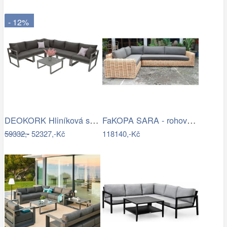
- 12%
DEOKORK Hliníková sestava pro 6 osob…
FaKOPA SARA - rohová sedačka ze…
59332,-
52327,-Kč
118140,-Kč