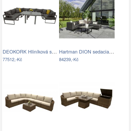
DEOKORK Hliníková sestava jídelní pro 8…
Hartman DION sedacia súprava - Čierna…
77512,-Kč
84239,-Kč