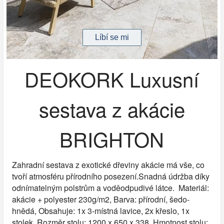
DEOKORK Luxusní
sestava z akácie
BRIGHTON
Zahradní sestava z exotické dřeviny akácie má vše, co
tvoří atmosféru přírodního posezení.Snadná údržba díky
odnímatelným polstrům a voděodpudivé látce. Materiál:
akácie + polyester 230g/m2, Barva: přírodní, šedo-
hnědá, Obsahuje: 1x 3-místná lavice, 2x křeslo, 1x
stolek, Rozměr stolu: 1200 x 650 x 338, Hmotnost stolu: