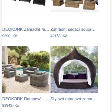
DEOKORK Zahradní ratanová sestava CORFU…
Zahradní sedací souprava RICHMOND…
9290,-Kč
42158,-Kč
DEOKORK Ratanová modulová sestava…
Stylová ratanová zahradní postel se…
83943,-Kč