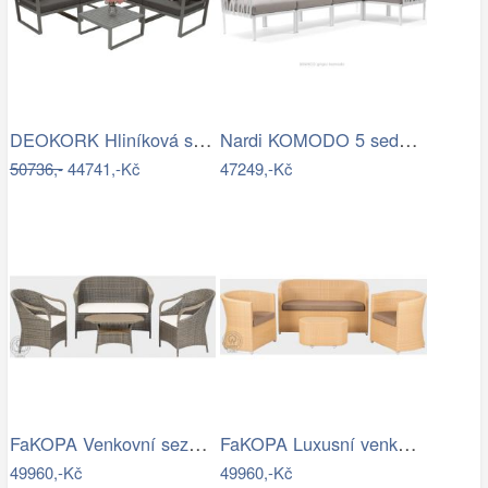
DEOKORK Hliníková sestava pro 5 osob…
Nardi KOMODO 5 sedačka Mdum
50736,-
44741,-Kč
47249,-Kč
FaKOPA Venkovní sezení z umělého…
FaKOPA Luxusní venkovní sezení z…
49960,-Kč
49960,-Kč