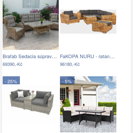
Brafab Sedacia súprava béžová ROSITA -…
FaKOPA NURU - ratanová sestava Marina…
69390,-Kč
96180,-Kč
- 25%
- 5%