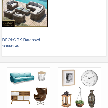
DEOKORK Ratanová modulová sestava…
160893,-Kč