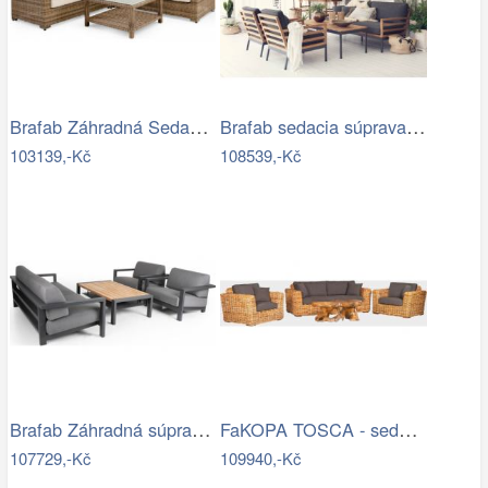
Brafab Záhradná Sedacia súprava NINJA -…
Brafab sedacia súprava ZALONGO Mdum
103139,-Kč
108539,-Kč
Brafab Záhradná súprava AMESDALE -…
FaKOPA TOSCA - sedací souprava Lucy Mdum
107729,-Kč
109940,-Kč