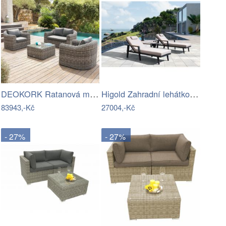
DEOKORK Ratanová modulová sestava…
Higold Zahradní lehátko HIGOLD - Emoti…
83943,-Kč
27004,-Kč
- 27%
- 27%