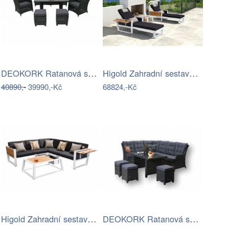
DEOKORK Ratanová sestava PAOLA antracit…
Higold Zahradní sestava HIGOLD - York…
40890,-
39990,-Kč
68824,-Kč
Higold Zahradní sestava HIGOLD - York…
DEOKORK Ratanová sestava DAKOTA …