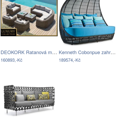
DEOKORK Ratanová modulová sestava…
Kenneth Cobonpue zahradní sedačky…
160893,-Kč
189574,-Kč