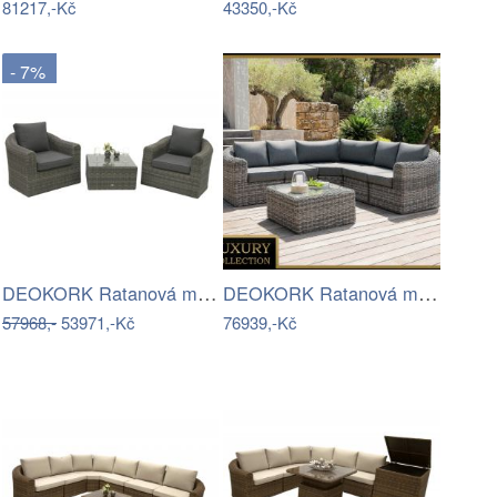
81217,-Kč
43350,-Kč
- 7%
DEOKORK Ratanová modulová sestava…
DEOKORK Ratanová modulová sestava…
57968,-
53971,-Kč
76939,-Kč