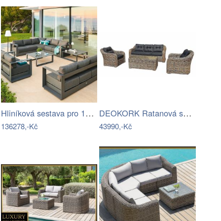
Hliníková sestava pro 10 osob MADRID …
DEOKORK Ratanová sestava CORDOBA (šedo…
136278,-Kč
43990,-Kč