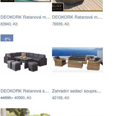
DEOKORK Ratanová modulová sestava…
DEOKORK Ratanová modulová sestava…
83943,-Kč
76939,-Kč
- 8%
DEOKORK Ratanová sestava NAOMI antracit…
Zahradní sedací souprava RICHMOND…
44590,-
40990,-Kč
42158,-Kč