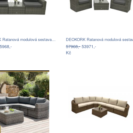
Ratanová modulová sestava…
DEOKORK Ratanová modulová sest
5968,-
57968,-
53971,-
Kč