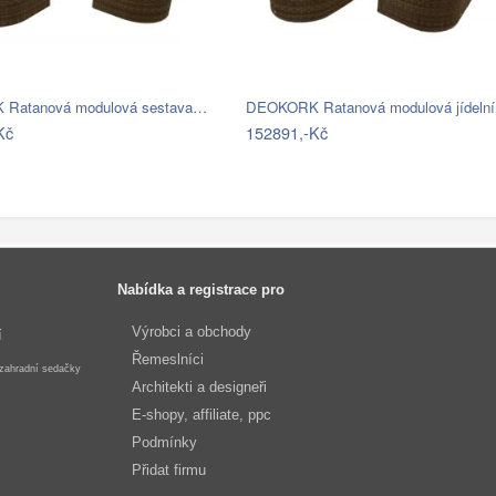
Ratanová modulová sestava…
DEOKORK Ratanová modulová jídeln
Kč
152891,-Kč
Nabídka a registrace pro
Výrobci a obchody
í
Řemeslníci
 zahradní sedačky
Architekti a designeři
E-shopy, affiliate, ppc
Podmínky
Přidat firmu