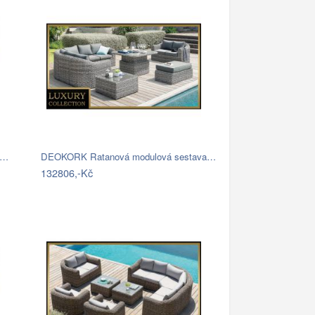
í…
DEOKORK Ratanová modulová sestava…
132806,-Kč