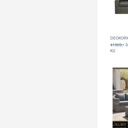
DEOKORK 
41969,-
3
Kč