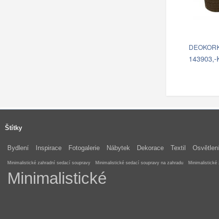
DEOKORK 
143903,-
Štítky
Bydlení
Inspirace
Fotogalerie
Nábytek
Dekorace
Textil
Osvětlen
Minimalistické zahradní sedací soupravy
Minimalistické sedací soupravy na zahradu
Minimalistické
Minimalistické