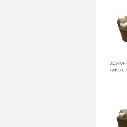
DEOKORK 
124909,-