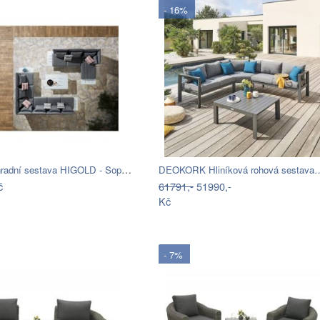
- 16%
Higold Zahradní sestava HIGOLD - Sophia…
DEOKORK Hliníková rohová sestava
č
61791,-
51990,-
Kč
- 7%