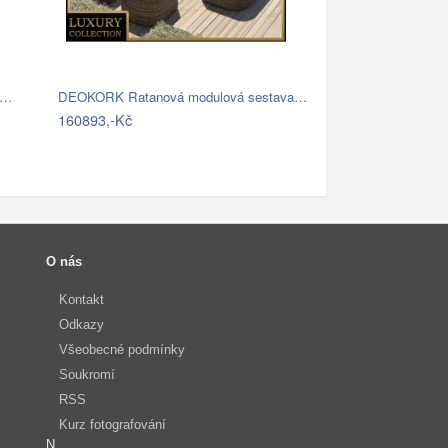
í…
DEOKORK Ratanová modulová sestava…
160893,-Kč
O nás
Kontakt
Odkazy
Všeobecné podmínky
Soukromí
RSS
Kurz fotografování
N