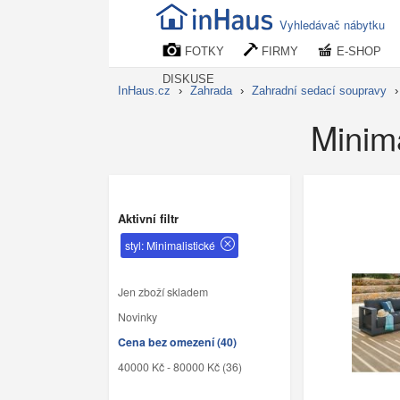
Vyhledávač nábytku
FOTKY
FIRMY
E-SHOP
DISKUSE
InHaus.cz
›
Zahrada
›
Zahradní sedací soupravy
Minima
Aktivní filtr
styl: Minimalistické
Jen zboží skladem
Novinky
Cena bez omezení (40)
40000 Kč - 80000 Kč (36)