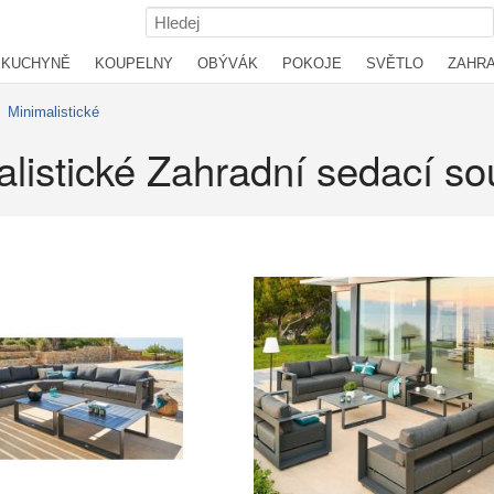
KUCHYNĚ
KOUPELNY
OBÝVÁK
POKOJE
SVĚTLO
ZAHR
›
Minimalistické
listické Zahradní sedací s