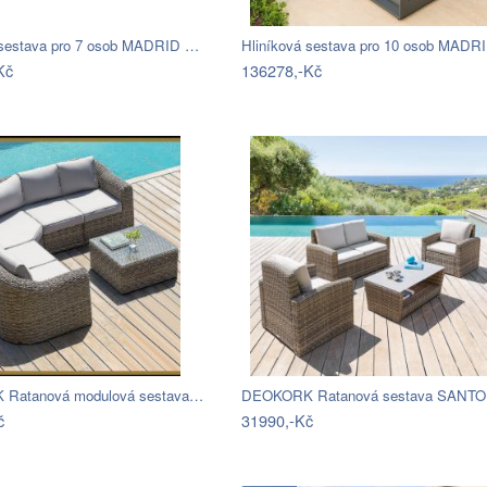
 sestava pro 7 osob MADRID …
Kč
136278,-Kč
Ratanová modulová sestava…
č
31990,-Kč