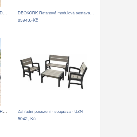
Hliníková sestava pro 10 osob MADRID …
DEOKORK Ratanová modulová sestava…
83943,-Kč
DEOKORK Ratanová sestava SANTORINI pro…
Zahradní posezení - souprava - UZN
5042,-Kč