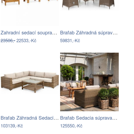
Zahradní sedací souprava TEREZA…
Brafab Záhradná súprava NINJA III -…
23506,-
22533,-Kč
59831,-Kč
Brafab Záhradná Sedacia súprava NINJA -…
Brafab Sedacia súprava GLENDON -…
103139,-Kč
125550,-Kč