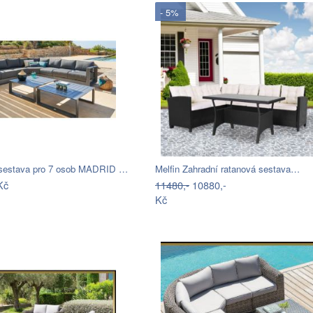
- 5%
 sestava pro 7 osob MADRID …
Melfin Zahradní ratanová sestava…
Kč
11480,-
10880,-
Kč