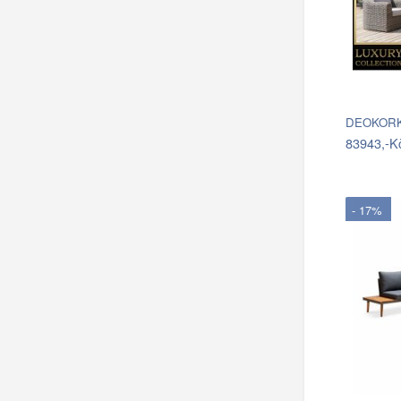
DEOKORK 
83943,-K
- 17%