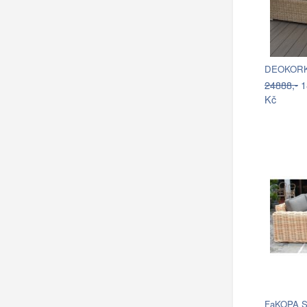
DEOKORK R
24888,-
1
Kč
FaKOPA S