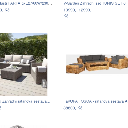
Přisazený lustr FARTA 5xE27/60W/230V…
V-Garden Zahradní set TUNIS SET 6
0,-Kč
13990,-
12990,-
Kč
Zahradní ratanová sestava…
č
88800,-Kč