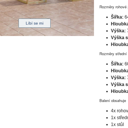
Rozměry rohové
Šířka:
6
Hloubk
Výška:
Výška 
Hloubk
Rozměry střední
Šířka:
6
Hloubk
Výška:
Výška 
Hloubk
Balení obsahuje
4x roho
1x střed
1x stůl