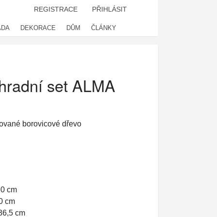
REGISTRACE
PŘIHLÁSIT
ADA
DEKORACE
DŮM
ČLÁNKY
hradní set ALMA
ované borovicové dřevo
60
cm
0 cm
36,5 cm