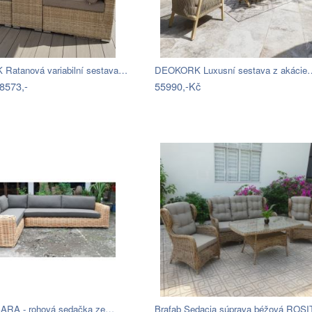
atanová variabilní sestava…
DEOKORK Luxusní sestava z akácie
8573,-
55990,-Kč
ARA - rohová sedačka ze…