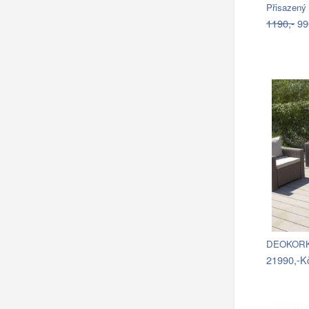
1190,-
99
DEOKORK 
21990,-K