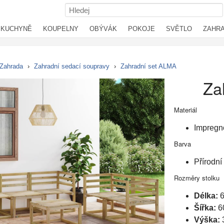
KUCHYNĚ
KOUPELNY
OBÝVÁK
POKOJE
SVĚTLO
ZAHR
Zahrada
›
Zahradní sedací soupravy
›
Zahradní set ALMA
Za
Materiál
Impregn
Barva
Přírodní
Rozměry stolku
Délka:
Šířka:
6
Výška: