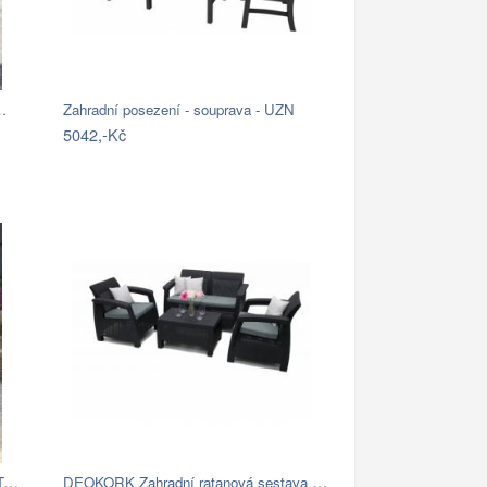
…
Zahradní posezení - souprava - UZN
5042,-Kč
Brafab Sedacia súprava béžová ROSITA -…
DEOKORK Zahradní ratanová sestava CORFU…