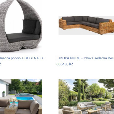
Hartman Slnečná pohovka COSTA RICA Mdum
č
83540,-Kč