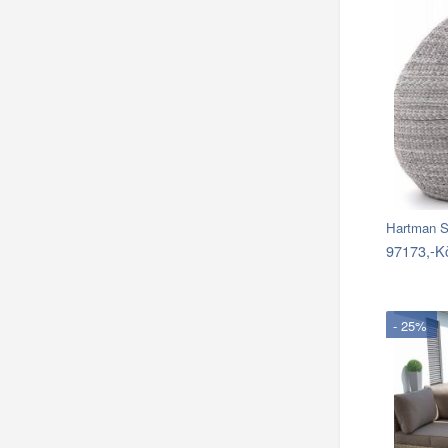
97173,-K
- 25%