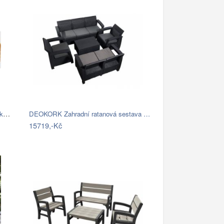
FaKOPA NURU - rohová sedačka Becky Mdum
DEOKORK Zahradní ratanová sestava …
15719,-Kč