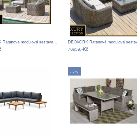
Ratanová modulová sestava…
DEOKORK Ratanová modulová sest
č
76939,-Kč
- 7%