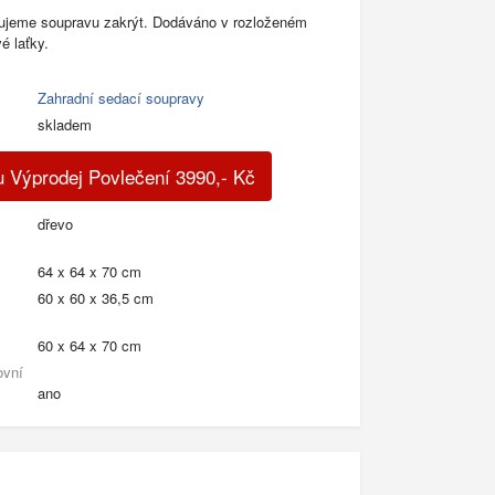
čujeme soupravu zakrýt. Dodáváno v rozloženém
é laťky.
Zahradní sedací soupravy
skladem
 Výprodej Povlečení
3990
,-
Kč
dřevo
64 x 64 x 70 cm
60 x 60 x 36,5 cm
60 x 64 x 70 cm
ovní
ano