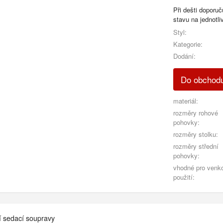
Při dešti doporu
stavu na jednotliv
Styl:
Kategorie:
Dodání:
Do obchodu
materiál:
rozměry rohové
pohovky:
rozměry stolku:
rozměry střední
pohovky:
vhodné pro venk
použití:
í sedací soupravy