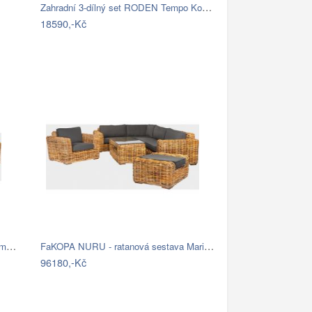
Zahradní 3-dílný set RODEN Tempo Kondela
18590,-Kč
FaKOPA TOSCA - ratanová sestava Amy Mdum
FaKOPA NURU - ratanová sestava Marina…
96180,-Kč