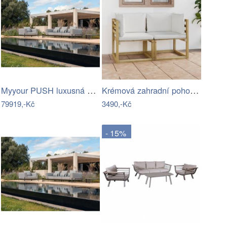
Myyour PUSH luxusná sedacia súprava -…
Krémová zahradní pohovka MAJKEN
79919,-Kč
3490,-Kč
- 15%