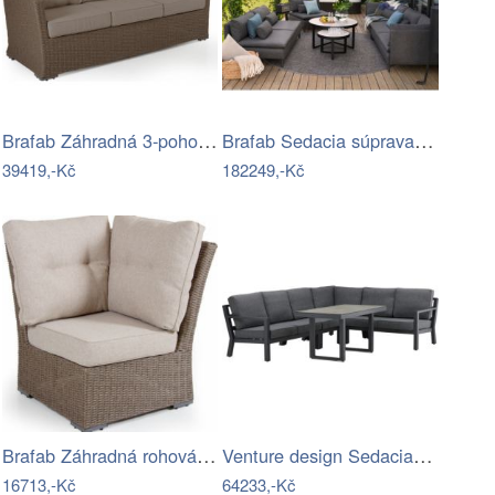
Brafab Záhradná 3-pohovka ASHFIELD Mdum
Brafab Sedacia súprava CALLISTO Mdum
39419,-Kč
182249,-Kč
Brafab Záhradná rohová súprava ASHFIELD…
Venture design Sedacia rohová súprava…
16713,-Kč
64233,-Kč