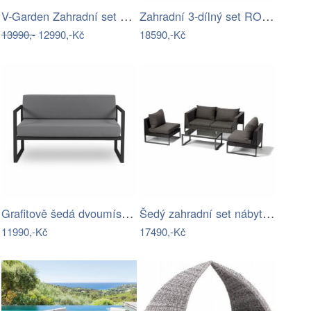
V-Garden Zahradní set TUNIS SET 6
Zahradní 3-dílný set RODEN Tempo Kondela
13990,-
12990,-Kč
18590,-Kč
Grafitově šedá dvoumístná zahradní…
Šedý zahradní set nábytku z umělého…
11990,-Kč
17490,-Kč