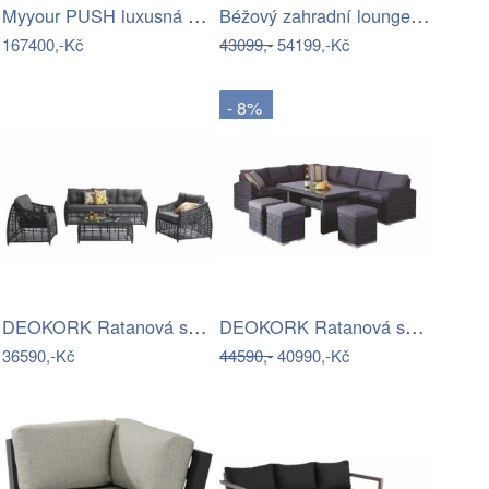
Myyour PUSH luxusná sedacia súprava -…
Béžový zahradní lounge set Aroa –…
167400,-Kč
43099,-
54199,-Kč
- 8%
DEOKORK Ratanová sestava CHARLOTTE …
DEOKORK Ratanová sestava NAOMI antracit…
36590,-Kč
44590,-
40990,-Kč