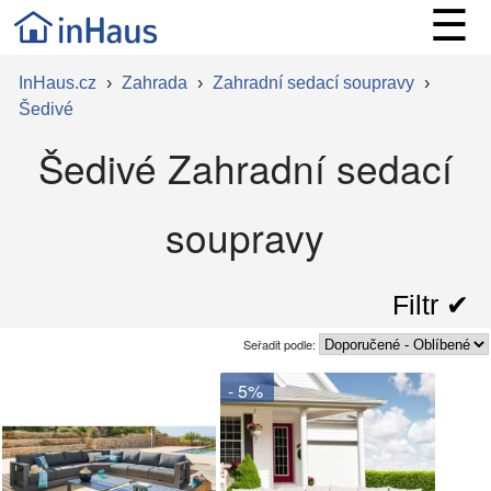
☰
InHaus.cz
›
Zahrada
›
Zahradní sedací soupravy
›
Šedivé
Šedivé Zahradní sedací
soupravy
Filtr ✔︎
Seřadit podle:
- 5%