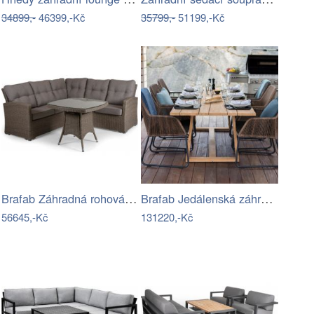
34899,-
46399,-Kč
35799,-
51199,-Kč
Brafab Záhradná rohová súprava ASHFIELD…
Brafab Jedálenská záhradná súprava…
56645,-Kč
131220,-Kč