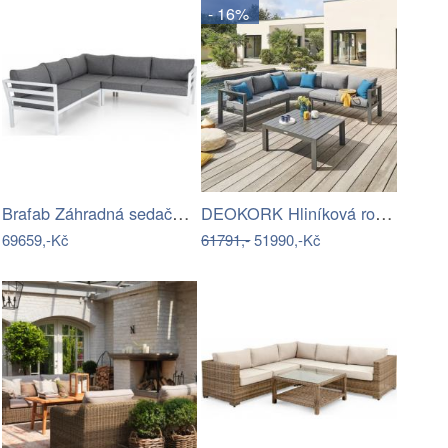
- 16%
Brafab Záhradná sedačka WELDON - Biela…
DEOKORK Hliníková rohová sestava…
69659,-Kč
61791,-
51990,-Kč