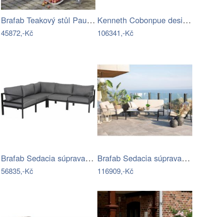
Brafab Teakový stůl Paulina Mdum
Kenneth Cobonpue designové zahradní…
45872,-Kč
106341,-Kč
Brafab Sedacia súprava LEONE čierna -…
Brafab Sedacia súprava LYRA Mdum
56835,-Kč
116909,-Kč