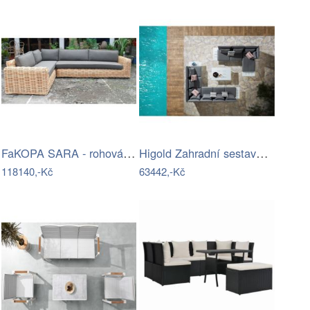
FaKOPA SARA - rohová sedačka ze…
Higold Zahradní sestava HIGOLD - Sophia…
118140,-Kč
63442,-Kč