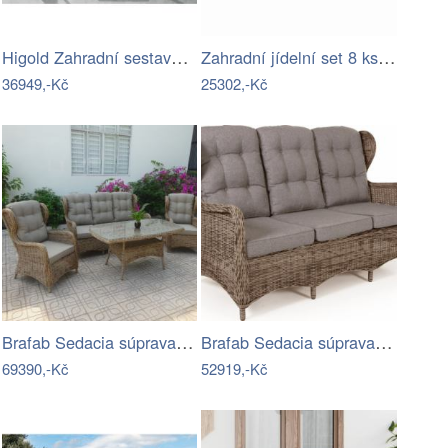
Higold Zahradní sestava HIGOLD Nofi 2.0…
Zahradní jídelní set 8 ks polyratan…
36949,-Kč
25302,-Kč
Brafab Sedacia súprava béžová ROSITA -…
Brafab Sedacia súprava béžová ROSITA -…
69390,-Kč
52919,-Kč