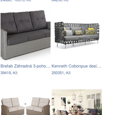
Brafab Záhradná 3-pohovka šedá ASHFIELD…
Kenneth Cobonpue designové zahradní…
39419,-Kč
250351,-Kč