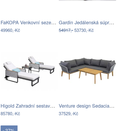
FaKOPA Venkovní sezení z umělého…
Gardin Jedálenská súprava FOX hnedá Mdum
49960,-Kč
54917,-
53730,-Kč
Higold Zahradní sestava HIGOLD -…
Venture design Sedacia súprava šedá…
85780,-Kč
37529,-Kč
- 27%