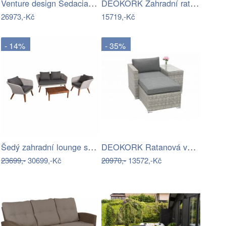
Venture design Sedacia súprava…
DEOKORK Zahradní ratanová sestava …
26973,-Kč
15719,-Kč
- 14%
- 35%
Šedý zahradní lounge set Arona – Garden…
DEOKORK Ratanová variabilní sestava…
23699,-
30699,-Kč
20970,-
13572,-Kč