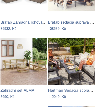
Brafab Záhradná rohová súprava ASHFIELD…
Brafab sedacia súprava ZALONGO Mdum
39932,-Kč
108539,-Kč
Hartman Sedacia súprava TITAN Mdum
Zahradní set ALMA
3990,-Kč
112049,-Kč