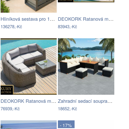
Hliníková sestava pro 10 osob MADRID …
DEOKORK Ratanová modulová sestava…
136278,-Kč
83943,-Kč
DEOKORK Ratanová modulová sestava…
Zahradní sedací souprava 29 ks Dekorhome
76939,-Kč
18652,-Kč
- 17%