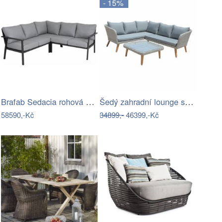
- 15%
Brafab Sedacia rohová súprava SAMVARO -…
Šedý zahradní lounge set z umělého…
58590,-Kč
34899,-
46399,-Kč