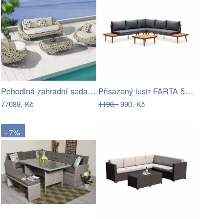
Pohodlná zahradní sedací souprava - IKT
Přisazený lustr FARTA 5xE27/60W/230V…
77089,-Kč
1190,-
990,-Kč
- 7%