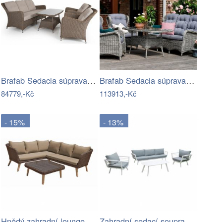
Brafab Sedacia súprava HORNBROOK -…
Brafab Sedacia súprava šedá ROSITA -…
84779,-Kč
113913,-Kč
- 15%
- 13%
Hnědý zahradní lounge set Pamplona –…
Zahradní sedací souprava se stolkem s…