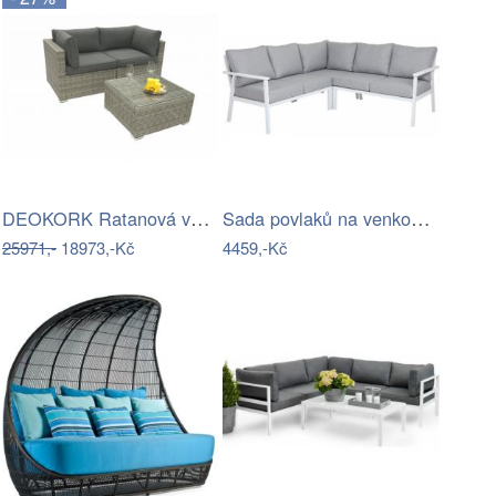
DEOKORK Ratanová variabilní sestava…
Sada povlaků na venkovní polštáře…
25971,-
18973,-Kč
4459,-Kč