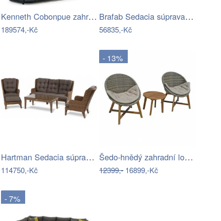
Kenneth Cobonpue zahradní sedačky…
Brafab Sedacia súprava LEONE Biela -…
189574,-Kč
56835,-Kč
- 13%
Hartman Sedacia súprava LOUIS Mdum
Šedo-hnědý zahradní lounge set z…
114750,-Kč
12399,-
16899,-Kč
- 7%