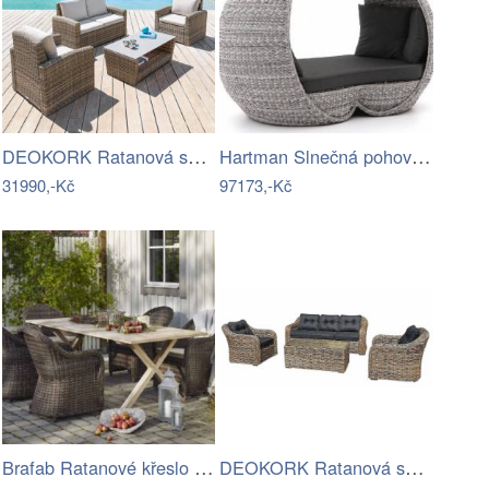
DEOKORK Ratanová sestava SANTORINI pro…
Hartman Slnečná pohovka COSTA RICA Mdum
31990,-Kč
97173,-Kč
Brafab Ratanové křeslo PAULINA Mdum
DEOKORK Ratanová sestava CORDOBA (šedo…