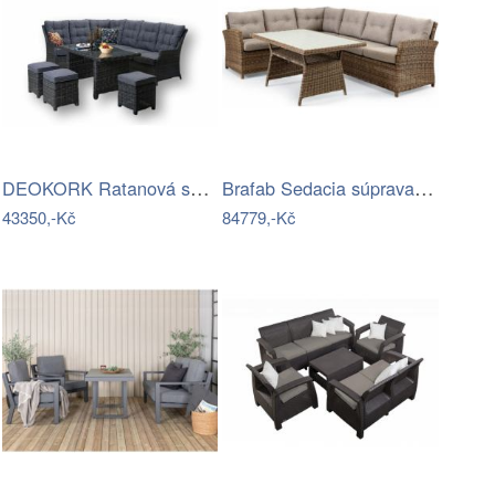
DEOKORK Ratanová sestava DAKOTA …
Brafab Sedacia súprava SOHO hnedá -…
43350,-Kč
84779,-Kč