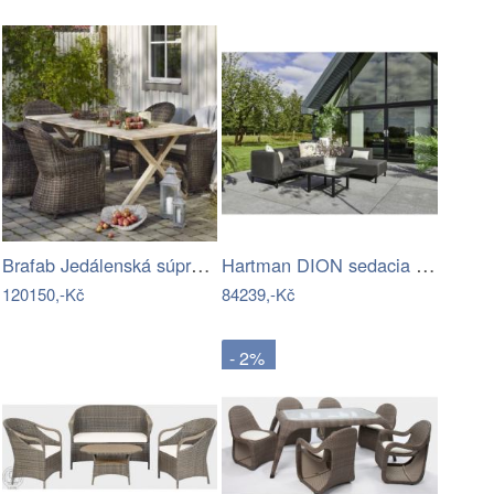
Brafab Jedálenská súprava PAULINA -…
Hartman DION sedacia súprava - Čierna…
120150,-Kč
84239,-Kč
- 2%