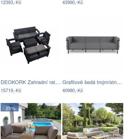
12393,-Kč
43990,-Kč
DEOKORK Zahradní ratanová sestava …
Grafitově šedá trojmístná zahradní…
15719,-Kč
40990,-Kč
- 25%