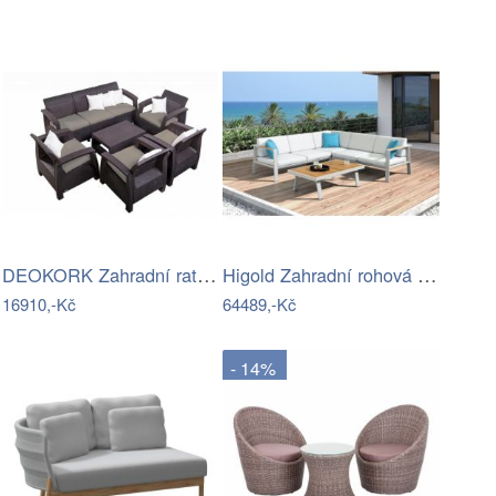
DEOKORK Zahradní ratanová sestava…
Higold Zahradní rohová sestava HIGOLD…
16910,-Kč
64489,-Kč
- 14%