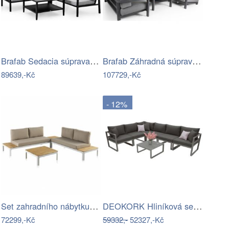
Brafab Sedacia súprava BELFORT čierna -…
Brafab Záhradná súprava AMESDALE -…
89639,-Kč
107729,-Kč
- 12%
Set zahradního nábytku se stolem Geese…
DEOKORK Hliníková sestava pro 6 osob…
72299,-Kč
59332,-
52327,-Kč