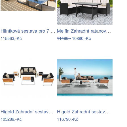
Hliníková sestava pro 7 osob MADRID …
Melfin Zahradní ratanová sestava…
115563,-Kč
11480,-
10880,-Kč
Higold Zahradní sestava HIGOLD - York…
Higold Zahradní sestava HIGOLD II -…
105289,-Kč
116790,-Kč