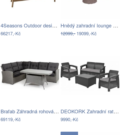
4Seasons Outdoor designové zahradní…
Hnědý zahradní lounge set Maribor –…
66217,-Kč
12099,-
19099,-Kč
Brafab Záhradná rohová súprava ASHFIELD…
DEOKORK Zahradní ratanová sestava CORFU…
69119,-Kč
9990,-Kč