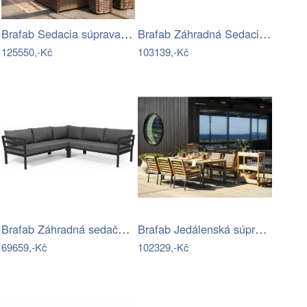
Brafab Sedacia súprava GLENDON -…
Brafab Záhradná Sedacia súprava NINJA -…
125550,-Kč
103139,-Kč
Brafab Záhradná sedačka WELDON - Čierna…
Brafab Jedálenská súprava ZALONGO Mdum
69659,-Kč
102329,-Kč