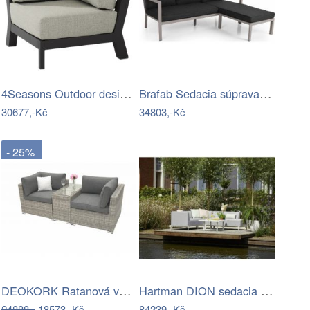
4Seasons Outdoor designové zahradní…
Brafab Sedacia súprava DELIA Mdum
30677,-Kč
34803,-Kč
- 25%
DEOKORK Ratanová variabilní sestava…
Hartman DION sedacia súprava - Biela…
24888,-
18573,-Kč
84239,-Kč