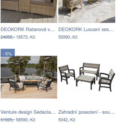
DEOKORK Ratanová variabilní sestava…
DEOKORK Luxusní sestava z akácie…
24888,-
18573,-Kč
55990,-Kč
- 5%
Venture design Sedacia súprava BRASILIA…
Zahradní posezení - souprava - UZN
61829,-
58590,-Kč
5042,-Kč