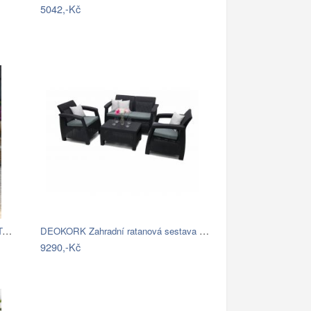
5042,-Kč
Brafab Sedacia súprava béžová ROSITA -…
DEOKORK Zahradní ratanová sestava CORFU…
9290,-Kč