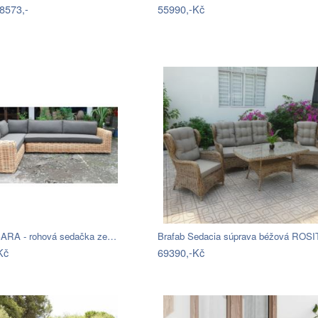
8573,-
55990,-Kč
ARA - rohová sedačka ze…
Kč
69390,-Kč