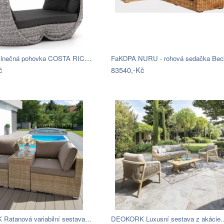
Hartman Slnečná pohovka COSTA RICA Mdum
č
83540,-Kč
atanová variabilní sestava…
DEOKORK Luxusní sestava z akácie