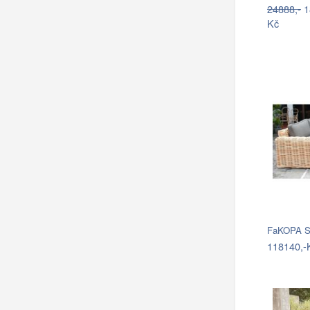
24888,-
1
Kč
FaKOPA S
118140,-