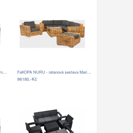
FaKOPA TOSCA - ratanová sestava Amy Mdum
FaKOPA NURU - ratanová sestava Marina…
96180,-Kč