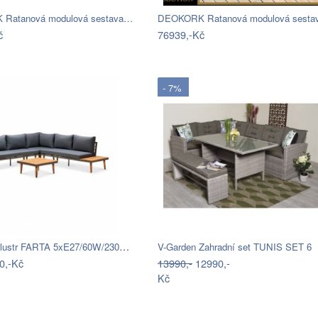
Ratanová modulová sestava…
DEOKORK Ratanová modulová sest
č
76939,-Kč
- 7%
Přisazený lustr FARTA 5xE27/60W/230V…
V-Garden Zahradní set TUNIS SET 6
0,-Kč
13990,-
12990,-
Kč