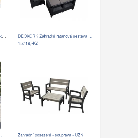
FaKOPA NURU - rohová sedačka Becky Mdum
DEOKORK Zahradní ratanová sestava …
15719,-Kč
…
Zahradní posezení - souprava - UZN