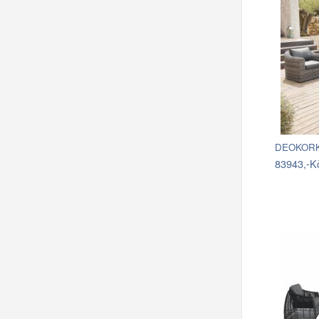
DEOKORK 
83943,-K