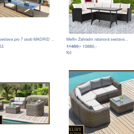
 sestava pro 7 osob MADRID …
Melfin Zahradní ratanová sestava…
Kč
11480,-
10880,-
Kč