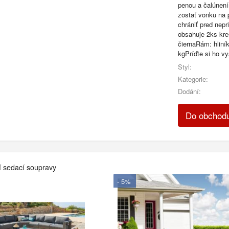
penou a čalúnen
zostať vonku na p
chrániť pred nep
obsahuje 2ks kre
čiernaRám: hliní
kgPríďte si ho v
Styl:
Kategorie:
Dodání:
Do obchod
í sedací soupravy
- 5%