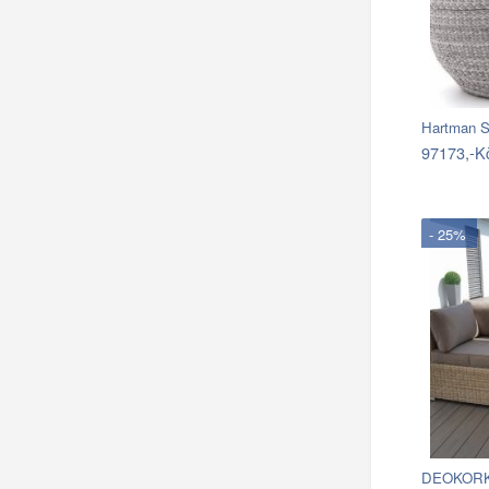
97173,-K
- 25%
DEOKORK R