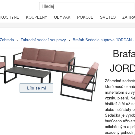
KUCHYNĚ
KOUPELNY
OBÝVÁK
POKOJE
SVĚTLO
ZAHR
Zahrada
›
Zahradní sedací soupravy
›
Brafab Sedacia súprava JORDAN -
Braf
JORD
Záhradná sedacia
ktoré nesú označ
materiálom sú vy
vzniku plesní. Ne
čistiteľné či už
alebo nečistoty 
Sedačka je vyrob
budúceho užívat
odľahčeným a pr
osadený pohodln