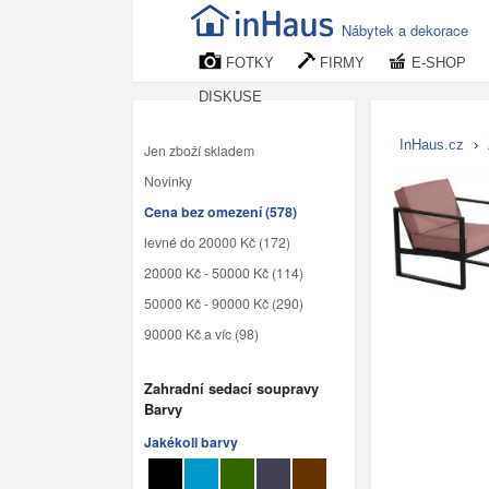
Nábytek a dekorace
FOTKY
FIRMY
E-SHOP
DISKUSE
InHaus.cz
›
Jen zboží skladem
Novinky
Cena bez omezení (578)
levné do 20000 Kč (172)
20000 Kč - 50000 Kč (114)
50000 Kč - 90000 Kč (290)
90000 Kč a víc (98)
Zahradní sedací soupravy
Barvy
Jakékoli barvy