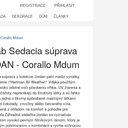
REGISTRACE
PŘIHLÁSIT
ADA
DEKORACE
DŮM
ČLÁNKY
 Corallo Mdum
ab Sedacia súprava
AN - Corallo Mdum
 súprava z kolekcie Jordan patrí medzi výrobky,
enie \"Hartman All Weather\" Vďaka použitým
soko odolné voči pôsobeniu vlhka, UV žiarenia a
čistoty neprenikajú do štruktúry látky a sú ľahko
 sa jedná o škvrny spôsobené mastnými látkami
od čokolády, zmrzliny alebo červeného vína.
ená z ohľadom na komfort a pohodlie pre
eľa.Záhradná sedačka Jordan sa vyznačuje
itom vysoko pevným hliníkovým rámom, ktorý je
ým polstrovaním v kombinácii s rychle schnúcou