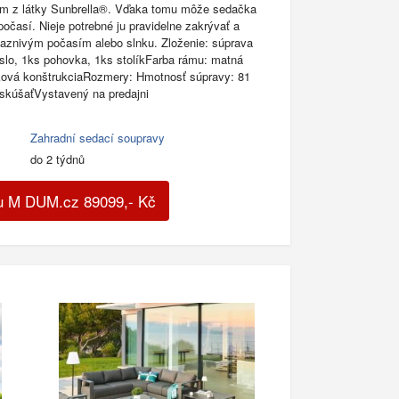
ím z látky Sunbrella®. Vďaka tomu môže sedačka
očasí. Nieje potrebné ju pravidelne zakrývať a
riaznivým počasím alebo slnku. Zloženie: súprava
slo, 1ks pohovka, 1ks stolíkFarba rámu: matná
ková konštrukciaRozmery: Hmotnosť súpravy: 81
yskúšaťVystavený na predajni
Zahradní sedací soupravy
do 2 týdnů
u M DUM.cz
89099
,-
Kč