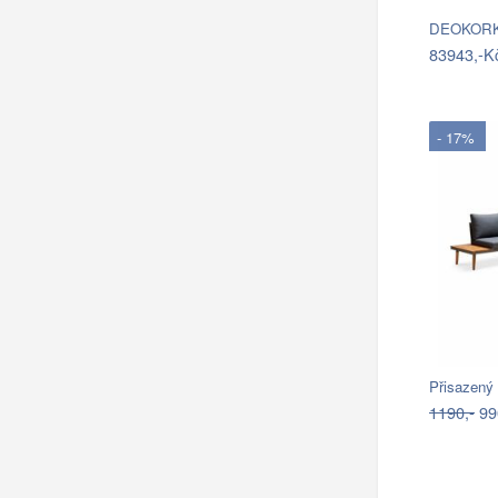
DEOKORK 
83943,-K
- 17%
1190,-
99